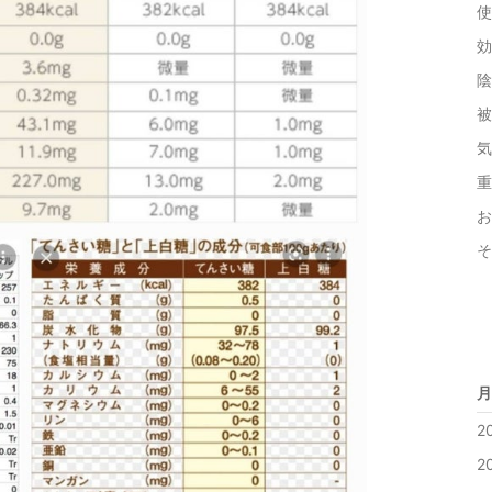
使
効
陰
被
気
重
お
そ
月
2
2