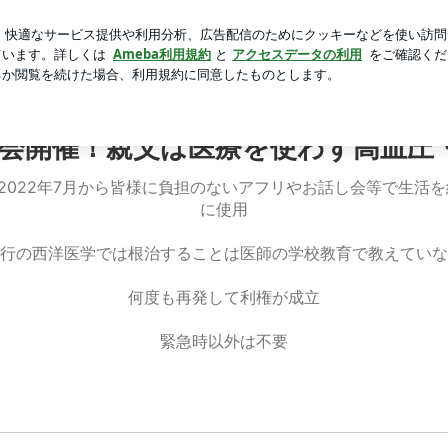
コラボ商品
芸能人ブログ
人気ブログ
新規登録
ログ
し会開催！親父は医療を使わず高血圧・糖尿病・膀胱癌を克服✨
会開催！親父は医療を使わず高血圧
2022年7月から皆様に負担のないアフリやお話し会等で生活
に使用
行の西洋医学では根治することは医師の学校教育で教えていな
何度も再発して利権が成立
緊急時以外は不要