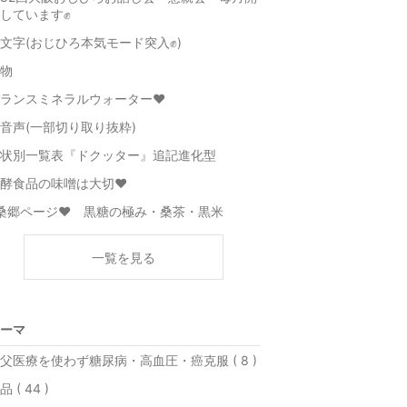
しています✊
文字(おじひろ本気モード突入✊)
物
ランスミネラルウォーター♥️
音声(一部切り取り抜粋)
状別一覧表『ドクッター』追記進化型
酵食品の味噌は大切♥️
桑郷ページ♥️ 黒糖の極み・桑茶・黒米
一覧を見る
ーマ
父医療を使わず糖尿病・高血圧・癌克服 ( 8 )
品 ( 44 )