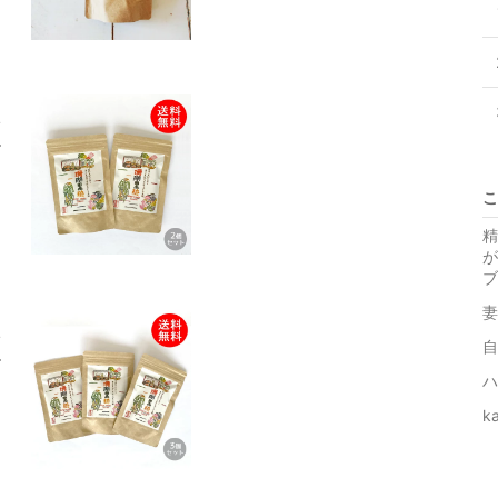
ェ
す
こ
精
が
ブ
妻
自
ェ
す
ハ
k