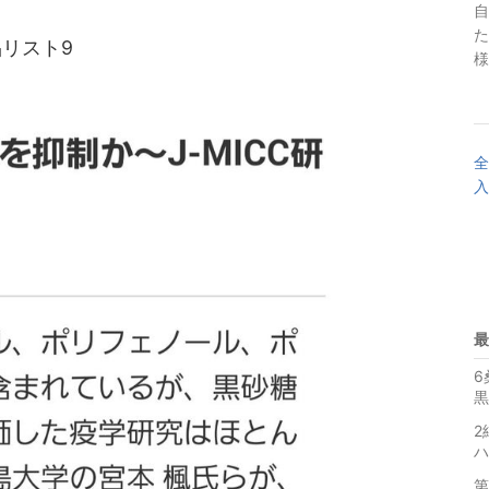
自
た
リスト9
様
全
入
最
6
黒
2
ハ
第