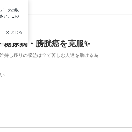
イン
・糖尿病・膀胱癌を克服✨
を維持し残りの収益は全て苦しむ人達を助ける為
い