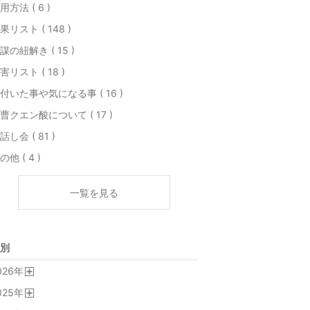
用方法 ( 6 )
果リスト ( 148 )
謀の紐解き ( 15 )
害リスト ( 18 )
付いた事や気になる事 ( 16 )
曹クエン酸について ( 17 )
話し会 ( 81 )
の他 ( 4 )
一覧を見る
別
026
年
開
025
年
く
開