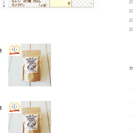
2
2
2
2
培
富
に
カ
培
富
に