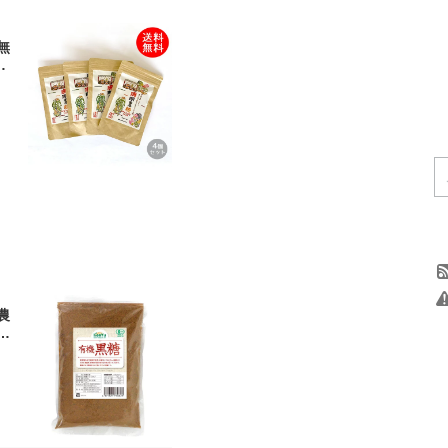
無
ネ
糖
農
便