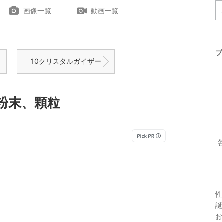
画像一覧
動画一覧
プ
10クリスタルガイザー
粉末、顆粒
性
誕
お