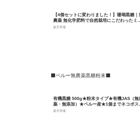
【4個セットに変わりました！】珊瑚黒糖｜
農薬 無化学肥料で自然栽培にこだわったミ
ラルとポリフェノール豊富な昔ながらの黒
楽天市場
｜ギフトにおすすめ
⬛ペルー無農薬黒糖粉末⬛
有機黒糖 500g★粉末タイプ★有機JAS（無
薬・無添加）★ペルー産★1個までネコポス
可
楽天市場