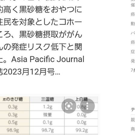
催
癌
動
バ
癌
症
発
7
テ
親
商