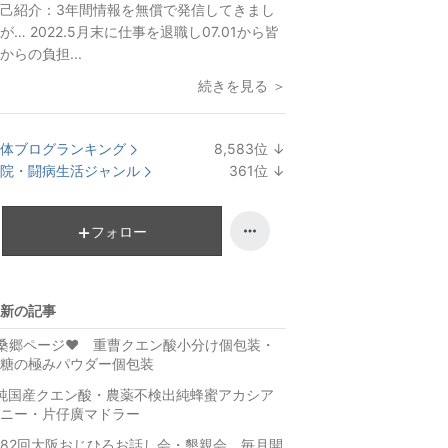
己紹介：
3年間情報を無償で発信してきまし
が… 2022.5月末に仕事を退職し07.01から皆
からの負担...
続きを見る ＞
体ブログランキング
8,583
位
↓
ラ
院・闘病生活ジャンル
361
位
↓
ン
ラ
キ
ン
ン
キ
フォロー
グ
ン
下
グ
降
下
新の記事
降
桑郷ページ♥️ 重曹クエン酸小分け個包装・
糖の極みパウダー個包装
純国産クエン酸・農薬不検出純蜂蜜アカシア
ニー・片仔廣マドラー
82回大阪おじひろお話し会・懇親会 毎月開