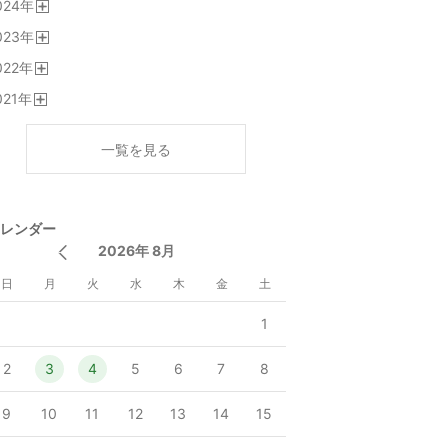
024
年
く
開
023
年
く
開
022
年
く
開
021
年
く
開
く
一覧を見る
レンダー
2026年 8月
日
月
火
水
木
金
土
1
2
3
4
5
6
7
8
9
10
11
12
13
14
15