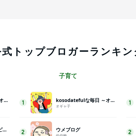
公式トップブロガーランキン
子育て
kosodatefulな毎日 ～オギャ子の暴走～
kosodatefulな毎日 ～オギャ子の暴走～
1
1
オギャ子
おうちと暮らしのレシピ 〜HOME&LIFE〜
ウメブログ
2
2
佐伯梅