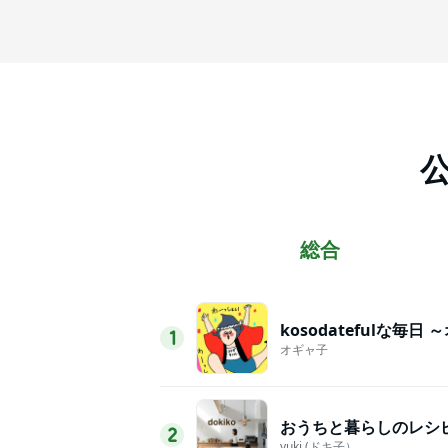
総合
1
オギャ子
2
yuki (ドキ子）