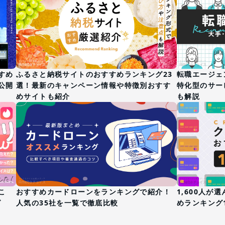
すめ
ふるさと納税サイトのおすすめランキング23
転職エージェ
公開
選！最新のキャンペーン情報や特徴別おすす
特化型のサー
めサイトも紹介
も解説
こ
おすすめカードローンをランキングで紹介！
1,600人
グ
人気の35社を一覧で徹底比較
めランキング