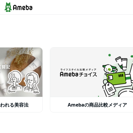
ア
メ
ー
バ
ブ
ロ
グ
（ア
メ
ブ
ロ）
｜
Ameba
で
無
料
ブ
ロ
グ
を
始
め
よ
われる美容法
Amebaの商品比較メディア
う