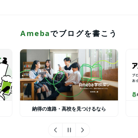
Ameba
でブログを書こう
注
目
の
情
納得の進路・高校を見つけるなら
報・
キ
ャ
ン
ペ