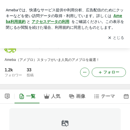
Ameba（アメブロ）いちおし有名ブログ
アプリをダウンロードして
ブログの更新通知
を受け取りまし
開く
ょう。
Ameba（アメブロ）いちおし有名ブログ
Ameba（アメブロ）スタッフがいま人気のアメブロを厳選！
1.2k
33
フォロー
フォロワー
投稿
一覧
人気
画像
テーマ