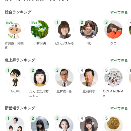
総合ランキング
すべて見る
1
2
3
市川團十郎白
小林麻央
だいたひかる
桃
クロ
猿
急上昇ランキング
すべて見る
1
2
3
4
5
AKB48
たんぽぽ川村
北村総一朗
北別府学
OCHA NORM
エミコ
A
新登場ランキング
すべて見る
1
2
3
4
5