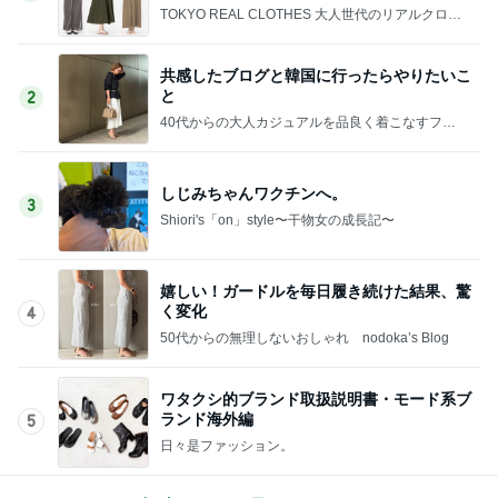
TOKYO REAL CLOTHES 大人世代のリアルクロー
ズ
共感したブログと韓国に行ったらやりたいこ
と
2
40代からの大人カジュアルを品良く着こなすファ
ッションブログ
しじみちゃんワクチンへ。
3
Shiori's「on」style〜干物女の成長記〜
嬉しい！ガードルを毎日履き続けた結果、驚
く変化
4
50代からの無理しないおしゃれ nodoka’s Blog
ワタクシ的ブランド取扱説明書・モード系ブ
ランド海外編
5
日々是ファッション。