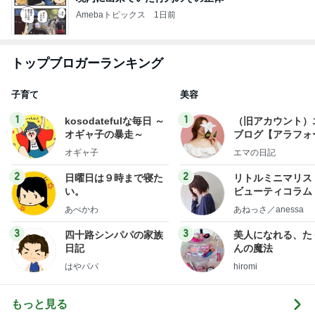
Amebaトピックス
1日前
トップブロガーランキング
子育て
美容
1
1
kosodatefulな毎日 ～
（旧アカウント）
オギャ子の暴走～
ブログ【アラフォ
社売却セカンドラ
オギャ子
エマの日記
フ】
2
2
日曜日は９時まで寝た
リトルミニマリス
い。
ビューティコラム 
little minimalist'
あべかわ
あねっさ／anessa
uty colum
3
3
四十路シンパパの家族
美人になれる、た
日記
んの魔法
はやパパ
hiromi
もっと見る