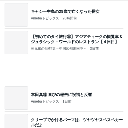
【初めてのタイ旅行⑮】アジアティークの観覧車＆
ジュラシック・ワールドのレストラン【４日目】
三兄弟の母/駐妻～中国広州帯同中～
3日前
本田真凜 喜びの報告に祝福と反響
Amebaトピックス
1日前
クリープでかけるパーマは、ツヤツヤスベスベカー
ルだよ
札幌市白石区在住の床屋さん カットハウスしばた
7日前
代表 柴ちゃんの 『つぶやくハサミ』