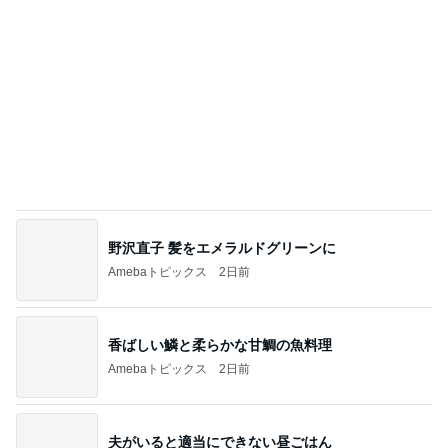
野沢直子 髪をエメラルドグリーンに
Amebaトピックス
2日前
香ばしい鱗と柔らかな甘鯛の魚料理
Amebaトピックス
2日前
夫がいると適当にできない昼ごはん
Amebaトピックス
1日前
自分のニオイめっちゃ気になる！
Amebaトピックス
14時間前