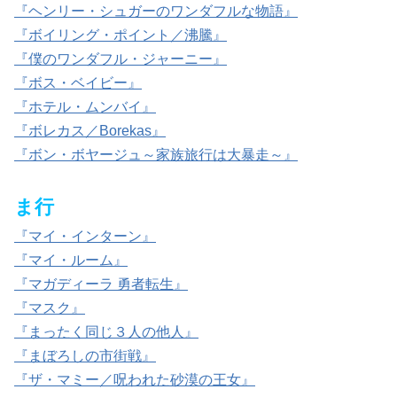
『ヘンリー・シュガーのワンダフルな物語』
『ボイリング・ポイント／沸騰』
『僕のワンダフル・ジャーニー』
『ボス・ベイビー』
『ホテル・ムンバイ』
『ボレカス／Borekas』
『ボン・ボヤージュ～家族旅行は大暴走～』
ま行
『マイ・インターン』
『マイ・ルーム』
『マガディーラ 勇者転生』
『マスク』
『まったく同じ３人の他人』
『まぼろしの市街戦』
『ザ・マミー／呪われた砂漠の王女』