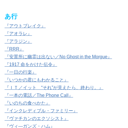
あ行
『アウトブレイク』
『アオラレ』
『アラジン』
『RRR』
『安置所に幽霊は出ない／No Ghost in the Morgue』
『1917 命をかけた伝令』
『一日の行楽』
『いつかの君にもわかること』
『ＩＴ／イット “それ”が見えたら、終わり。』
『一本の電話／The Phone Call』
『いのちの食べかた』
『インクレディブル・ファミリー』
『ヴァチカンのエクソシスト』
『ヴィ―ガンズ・ハム』