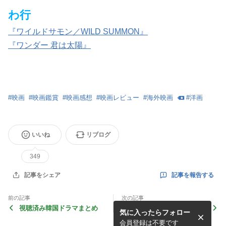
わ行
『ワイルドサモン／WILD SUMMON』
『ワンダー 君は太陽』
#
映画
#
映画鑑賞
#
映画感想
#
映画レビュー
#
海外映画
#
洋画
いいね
リブログ
349
記事を報告する
記事をシェア
前の記事
次の記事
視聴済み韓国ドラマまとめ
韓国ドラマ『検事室の提案』
気に入ったらフォロー
会員登録は不要です