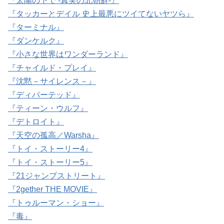
『太陽の下で -真実の北朝鮮-』
『タッカーとデイル 史上最悪にツイてないヤツら』
『ターミナル』
『ダンケルク』
『小さな世界はワンダーランド』
『チャイルド・プレイ』
『沈黙－サイレンス－』
『ディパーテッド』
『ティーン・ウルフ』
『デトロイト』
『天空の孤高／Warsha』
『トイ・ストーリー4』
『トイ・ストーリー5』
『21ジャンプストリート』
『2gether THE MOVIE』
『トゥルーマン・ショー』
『毒』