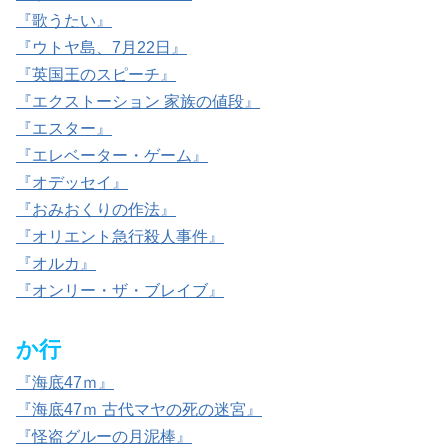
『歌うたい』
『ウトヤ島、7月22日』
『英国王のスピーチ』
『エクストーション 家族の値段』
『エスター』
『エレベーター・ゲーム』
『オデッセイ』
『おみおくりの作法』
『オリエント急行殺人事件』
『オルカ』
『オンリー・ザ・ブレイブ』
か行
『海底47ｍ』
『海底47ｍ 古代マヤの死の迷宮』
『怪盗グルーの月泥棒』