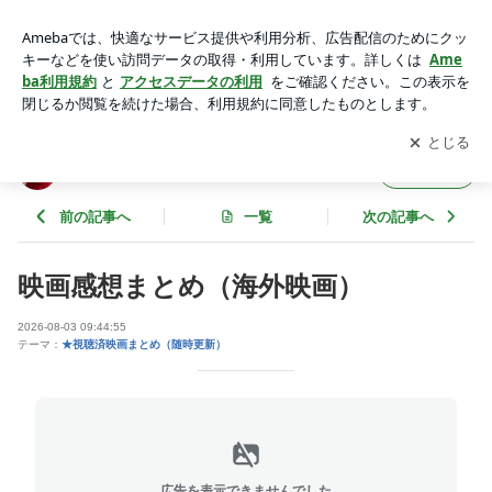
映画感想まとめ（海外映画） | キムチの備忘録♪
アプリをダウンロードして
ブログの更新通知
を受け取りまし
開く
ょう。
キムチの備忘録♪
フォロー
前の記事へ
一覧
次の記事へ
映画感想まとめ（海外映画）
2026-08-03 09:44:55
テーマ：
★視聴済映画まとめ（随時更新）
広告を表示できませんでした