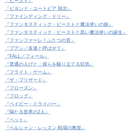
『ビースト』
『ビヨンド・ユートピア 脱北』
『ファインディング・ドリー』
『ファンタスティック・ビーストと魔法使いの旅』
『ファンタスティック・ビーストと黒い魔法使いの誕生』
『ファンファーレ！ふたつの音』
『プアン／友達と呼ばせて』
『FALL／フォール』
『普通の人びと：彼らを駆り立てる狂気』
『フライト・ゲーム』
『ザ・ブリザード』
『フローズン』
『フロッグ』
『ベイビー・ドライバー』
『隔たる世界の2人』
『ペット』
『ペルシャン・レッスン 戦場の教室』