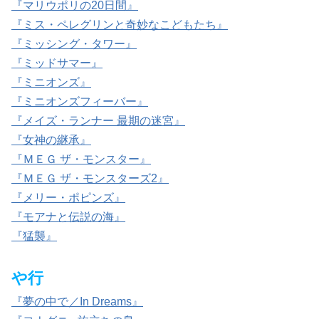
『マリウポリの20日間』
『ミス・ペレグリンと奇妙なこどもたち』
『ミッシング・タワー』
『ミッドサマー』
『ミニオンズ』
『ミニオンズフィーバー』
『メイズ・ランナー 最期の迷宮』
『女神の継承』
『ＭＥＧ ザ・モンスター』
『ＭＥＧ ザ・モンスターズ2』
『メリー・ポピンズ』
『モアナと伝説の海』
『猛襲』
や行
『夢の中で／In Dreams』