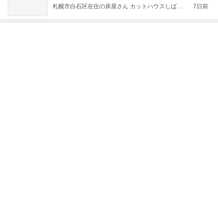
ジャンルランキング
映画レビュー
7,027人参加中
1
連ドラについてじっくり語るブログ
ドラマミタロー