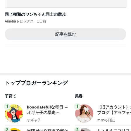
トップブロガーランキング
子育て
美容
1
1
kosodatefulな毎日 ～
（旧アカウント）
オギャ子の暴走～
ブログ【アラフォ
社売却セカンドラ
オギャ子
エマの日記
フ】
2
2
日曜日は９時まで寝た
リトルミニマリス
い。
ビューティコラム 
little minimalist'
あべかわ
あねっさ／anessa
uty colum
3
3
四十路シンパパの家族
美人になれる、た
日記
んの魔法
はやパパ
hiromi