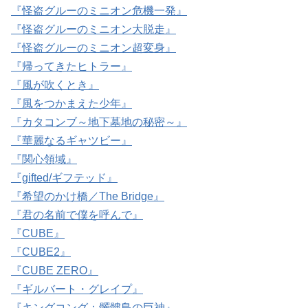
『怪盗グルーのミニオン危機一発』
『怪盗グルーのミニオン大脱走』
『怪盗グルーのミニオン超変身』
『帰ってきたヒトラー』
『風が吹くとき』
『風をつかまえた少年』
『カタコンブ～地下墓地の秘密～』
『華麗なるギャツビー』
『関心領域』
『gifted/ギフテッド』
『希望のかけ橋／The Bridge』
『君の名前で僕を呼んで』
『CUBE』
『CUBE2』
『CUBE ZERO』
『ギルバート・グレイプ』
『キングコング：髑髏島の巨神』