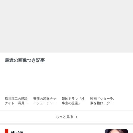
最近の画像つき記事
稲川淳二の怪談
安龍の黒豚チャ
韓国ドラマ『検
映画『シターラ:
ナイト 満員御
ーシューチャー
事室の提案』
夢を抱け、少女
霊 コレクション
ハン＆餃子３種
たち』
4
とやみつきチキ
ン
もっと見る