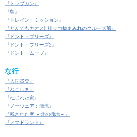
『トップガン』
『鳥』
『トレイン・ミッション』
『とんでもカオス!: 排せつ物まみれのクルーズ船』
『ドント・ブリーズ』
『ドント・ブリーズ2』
『ドント・ムーブ』
な行
『入国審査』
『ねこしま』
『ねじれた家』
『ノーウェア：漂流』
『残された者 －北の極地－』
『ノマドランド』