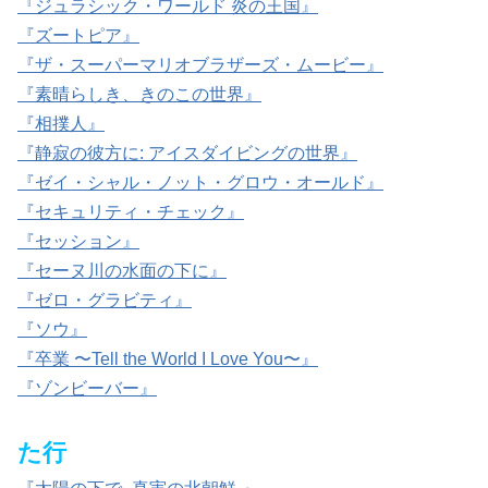
『ジュラシック・ワールド 炎の王国』
『ズートピア』
『ザ・スーパーマリオブラザーズ・ムービー』
『素晴らしき、きのこの世界』
『相撲人』
『静寂の彼方に: アイスダイビングの世界』
『ゼイ・シャル・ノット・グロウ・オールド』
『セキュリティ・チェック』
『セッション』
『セーヌ川の水面の下に』
『ゼロ・グラビティ』
『ソウ』
『卒業 〜Tell the World I Love You〜』
『ゾンビーバー』
た行