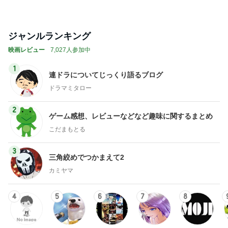
2
ゲーム感想、レビューなどなど趣味に関するまとめ
こだまもとる
3
三角絞めでつかまえて2
カミヤマ
4
5
6
7
8
アンパンマン
怒りくまのブ
勝手に映画紹
映画でもどう
MOJIの映画レ
先生の映画講
ログ（仮）
介！？
どす？
ビュー
座
もっと見る