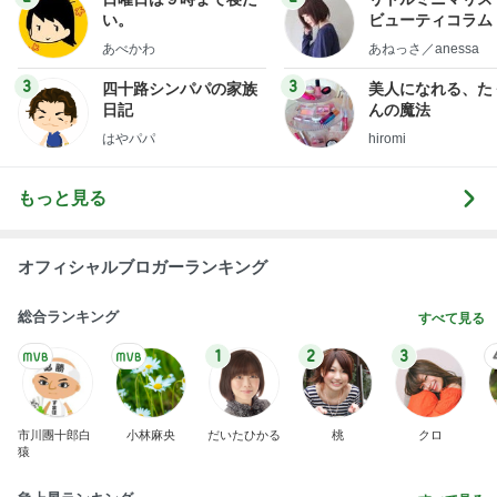
もっと見る
オフィシャルブロガーランキング
総合ランキング
すべて見る
1
2
3
市川團十郎白
小林麻央
だいたひかる
桃
クロ
猿
急上昇ランキング
すべて見る
1
2
3
4
5
AKB48
たんぽぽ川村
北村総一朗
北別府学
OCHA NORM
エミコ
A
新登場ランキング
すべて見る