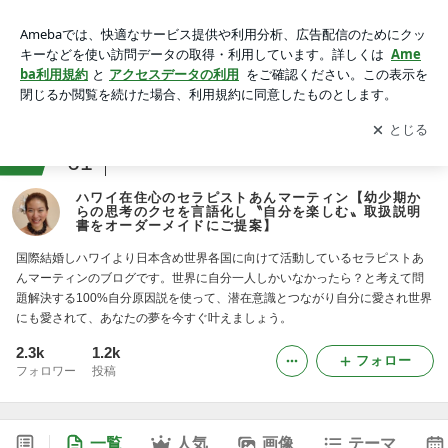
ハワイ在住心のセラピストあんマーティン【幼少期からの思考
のクセを言語化し〝自分を楽しむ〟取扱説明書をオーダーメイ
アプリをダウンロードして
ブログの更新通知
を受け取りまし
開く
ドにご提案】
ょう。
ranking
61
ハワイからお届けジャンル
ハワイ在住心のセラピストあんマーティン【幼少期か
らの思考のクセを言語化し〝自分を楽しむ〟取扱説明
書をオーダーメイドにご提案】
国際結婚しハワイより日本含め世界各国に向けて活動しているセラピストあ
んマーティンのブログです。世界に自分一人しかいなかったら？と考えて問
題解決する100%自分原因説を使って、潜在意識とつながり自分に愛され世界
にも愛されて、あなたの夢を今すぐ叶えましょう。
2.3k
1.2k
フォロー
フォロワー
投稿
一覧
人気
画像
テーマ