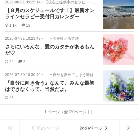
2026-08-01 05:25:14
・
【現在ご提供中のセラピー一覧】
【８月のスケジュールです！】最新オン
ラインセラピー受付日カレンダー
1.1k
19
2026-07-31 10:23:49
・
┝ 恋を叶える方法
さらにいろんな、愛のカタチがあるもん
だ♡
24
2
2026-07-30 10:30:49
・
┝ 自分を責めてしまう時は
『自分に向き合う』なんて、みんな最初
はできなくって、当然だよ。
35
1
ページ（全
120
ページ中）
前のページ
次のページ