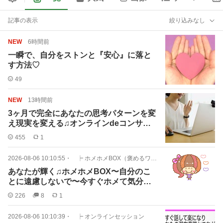
記事の表示
絞り込みなし
NEW
6時間前
一瞬で、自分をストンと『安心』に落と
す方法♡
49
NEW
13時間前
3ヶ月で完全にあなたの思考パターンを変
え現実を変える♫オンラインdeコンサ
ル
455
1
2026-08-06 10:10:55
・
┝ ホメホメBOX（褒めるワーク）
あなたが輝く♫ホメホメBOX〜自分のこ
とに遠慮しないで〜今すぐホメて気分ア
ゲよう！
226
8
1
2026-08-06 10:10:39
・
┝ オンラインセッション