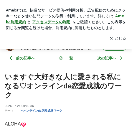
いますぐ大好きな人に愛される私になる♡オンラインde恋愛
成就のワーク | ハワイ在住心のセラピストあんマーティン【幼
アプリをダウンロードして
ブログの更新通知
を受け取りまし
開く
少期からの思考のクセを言語化し〝自分を楽しむ〟取扱説明書
ょう。
をオーダーメイドにご提案】
ハワイ在住心のセラピストあんマーティン
フォロー
【幼少期からの思考のクセを言語化し〝自分
を楽しむ〟取扱説明書をオーダーメイドにご
提案】
前の記事へ
一覧
次の記事へ
いますぐ大好きな人に愛される私に
なる♡オンラインde恋愛成就のワー
ク
2026-07-26 00:02:36
テーマ：
┝ オンラインde恋愛成就ワーク
ALOHA