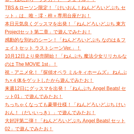
TBS＆ローソン限定！「けいおん！ねんどろいどぷち セ
ット」は、唯・澪・梓＋専用台座だお！
本日元気良くグッスマを出発！「ねんどろいどぷち 東方
Projectセット第二章」で遊んでみたお！
感動的な別れのシーン！「ねんどろいどぷち なのは＆フ
ェイトセット ラストシーンVer.」！
10月12日より発売開始！「ねんぷち 魔法少女リリカルな
のは The MOVIE 1st」！
祝・アニメ化！『探偵オペラ ミルキィホームズ』 ねんぷ
ち×４体をゲットしたから遊んでみたお！
来週12日にグッスマを出発！「ねんぷち Angel Beats! セ
ット01」で遊んでみたお！
ちっちゃくなっても豪華仕様！「ねんどろいどぷち けい
おん！（だいいっき）」で遊んでみたお！
大好評第二弾！「ねんどろいどぷち Angel Beats! セット
02」で遊んでみたお！