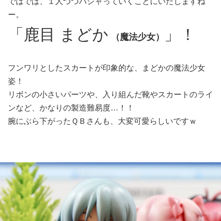
ではでは、１人づつパシャっていくことにいたしますね
ー。
「鹿目 まどか
」！
（魔法少女）
フンワリとしたスカートが印象的な、まどかの魔法少女
姿！
リボンの小さいパーツや、入り組んだ靴やスカートのライ
ンなど、かなりの製造難易度…！！
腕にぶら下がったＱＢさんも、大変可愛らしいですｗ