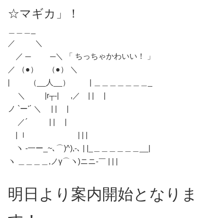
☆マギカ」！
＿＿＿_
／ ＼
／ ─ ─＼ 「 ちっちゃかわいい！ 」
／ （●） （●） ＼
| （__人__） | ＿＿＿＿＿＿＿_
＼ |r┬-| ,／ | | |
ノ `ー'´ ＼ | | |
／´ | | |
| ｌ | | |
ヽ -一ー_~､⌒)^),-､ | |_＿＿＿＿＿＿__|
ヽ ＿＿＿＿,ノγ⌒ヽ)ニニ-￣ | | |
明日より案内開始となりま