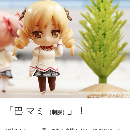
「巴 マミ
」！
（制服）