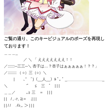
ご覧の通り、このキービジュアルのポーズを再現し
ております！
＿＿＿_
／ ＼ 「 えええええええ！！
／:::::::─三三─＼ 杏子は…？杏子はぁぁぁぁぁ！？？」
／::::::::: （ ○）三（○）＼
| ､" ﾞ)（__人__）ﾙ ﾟ｡ ﾟ _＿＿＿＿＿＿＿＿＿_
＼ ゝ'ﾟ ≦ 三 ﾟ | | |
＿＿／ ｡≧ 三 ＝ | | |
| | / , -ｧ, ≧= .| | |
| | / / .ｲﾚ,､ ＞ | | |