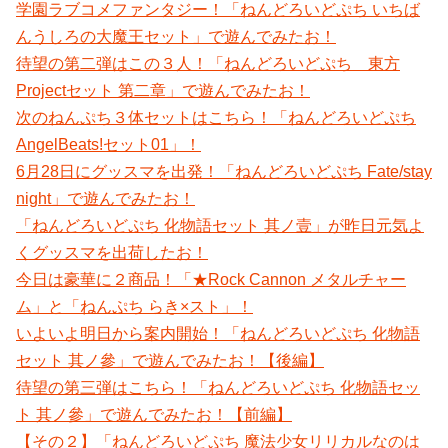
学園ラブコメファンタジー！「ねんどろいどぷち いちば
んうしろの大魔王セット」で遊んでみたお！
待望の第二弾はこの３人！「ねんどろいどぷち 東方
Projectセット 第二章」で遊んでみたお！
次のねんぷち３体セットはこちら！「ねんどろいどぷち
AngelBeats!セット01」！
6月28日にグッスマを出発！「ねんどろいどぷち Fate/stay
night」で遊んでみたお！
「ねんどろいどぷち 化物語セット 其ノ壹」が昨日元気よ
くグッスマを出荷したお！
今日は豪華に２商品！「★Rock Cannon メタルチャー
ム」と「ねんぷち らき×スト」！
いよいよ明日から案内開始！「ねんどろいどぷち 化物語
セット 其ノ參」で遊んでみたお！【後編】
待望の第三弾はこちら！「ねんどろいどぷち 化物語セッ
ト 其ノ參」で遊んでみたお！【前編】
【その２】「ねんどろいどぷち 魔法少女リリカルなのは