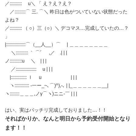
／:::::::::: u＼ 「 え？え？え？
／:::::::::⌒ 三. ⌒＼ 昨日は色がついていない状態だった
よね？
／:::::::::: （ ○）三（○）＼ デコマス…完成していたの…？
」
|::::::::::::::::⌒（__人__）⌒ | ＿＿＿＿＿＿＿＿
＼:::::::::: ｀ ⌒´ ,／ .| | |
ノ::::::::::u ＼ | | |
／::::::::::::::::: u | | |
|::::::::::::: ｌ u | | |
ヽ:::::::::::: -一ー_~､⌒)^),-､ | |_＿＿＿＿＿＿__|
ヽ::::::::＿＿＿,ノγ⌒ヽ)ニニ-￣ | | |
はい、実はバッチリ完成しておりました…！！
そればかりか、なんと明日から予約受付開始となり
ます！！