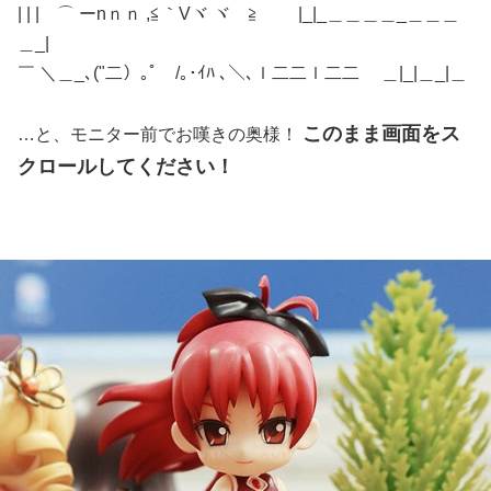
| | | ⌒ ーnｎｎ ,≦｀Vヾ ヾ ≧ |_|_＿＿＿＿_＿＿＿
＿_|
￣ ＼＿_､("二）｡ﾟ /｡･ｲﾊ ､＼､ｌ二二ｌ二二 ＿|_|＿_|＿
このまま画面をス
…と、モニター前でお嘆きの奥様！
クロールしてください！