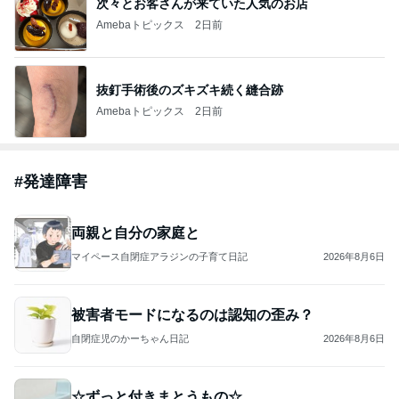
次々とお客さんが来ていた人気のお店
Amebaトピックス
2日前
抜釘手術後のズキズキ続く縫合跡
Amebaトピックス
2日前
#
発達障害
両親と自分の家庭と
マイペース自閉症アラジンの子育て日記
2026年8月6日
被害者モードになるのは認知の歪み？
自閉症児のかーちゃん日記
2026年8月6日
☆ずっと付きまとうもの☆