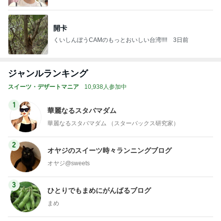
開卡
くいしんぼうCAMのもっとおいしい台湾!!!!
3日前
ジャンルランキング
スイーツ・デザートマニア
10,938人参加中
1
華麗なるスタバマダム
華麗なるスタバマダム （スターバックス研究家）
2
オヤジのスイーツ時々ランニングブログ
オヤジ@sweets
3
ひとりでもまめにがんばるブログ
まめ