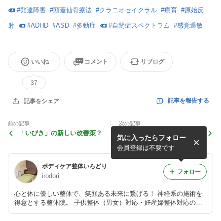
#
発達障害
#
頭蓋仙骨療法
#
クラニオセイクラル
#
療育
#
原始反
射
#
ADHD
#
ASD
#
多動症
#
自閉症スペクトラム
#
感覚過敏
いいね
コメント
リブログ
37
記事を報告する
記事をシェア
前の記事
次の記事
「いびき」の新しい改善策？
めまい
気に入ったらフォロー
会員登録は不要です
ボディケア整体いろどり
フォロー
irodori
心と体に優しい整体で、笑顔ある未来に繋げる！ 神経系の施術を
得意とする整体院。 子供整体（男女）対応・妊産婦整体対応の整
体院。