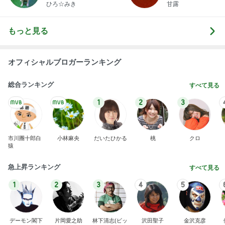
ひろ☆みき
甘露
もっと見る
オフィシャルブロガーランキング
総合ランキング
すべて見る
1
2
3
市川團十郎白
小林麻央
だいたひかる
桃
クロ
猿
急上昇ランキング
すべて見る
1
2
3
4
5
デーモン閣下
片岡愛之助
林下清志(ビッ
沢田聖子
金沢克彦