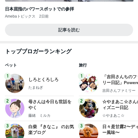
日本屈指のパワースポットでの参拝
Amebaトピックス
2日前
記事を読む
トップブロガーランキング
ペット
旅行
1
1
「吉田さんちのフ
しろとくろしろ
リー日記」Powere
たまねぎ
y Ameba 吉田さ
吉田さんファミリー
ミリーオフィシャ
ログ
2
2
母さんは今日も世話を
☆やまあこ☆さん
やく
ィズニー日記
藤緒 ミルカ
☆やまあこ☆
3
3
白柴 『きなこ』 のお気
日々是甘露2〜デ
楽ブログ
ー風味〜