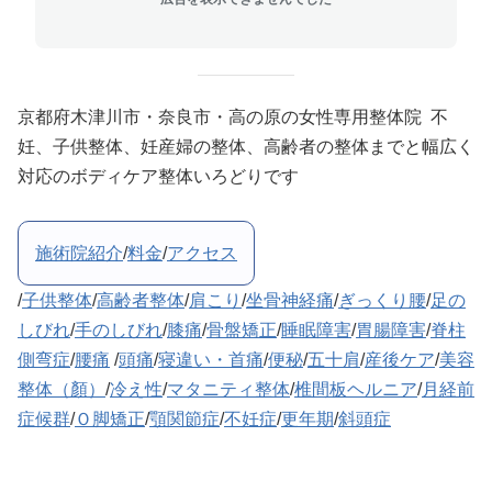
京都府木津川市・奈良市・高の原の女性専用整体院 不
妊、子供整体、妊産婦の整体、高齢者の整体までと幅広く
対応のボディケア整体いろどりです
施術院紹介
/
料金
/
アクセス
/
子供整体
/
高齢者整体
/
肩こり
/
坐骨神経痛
/
ぎっくり腰
/
足の
しびれ
/
手のしびれ
/
膝痛
/
骨盤矯正
/
睡眠障害
/
胃腸障害
/
脊柱
側弯症
/
腰痛
/
頭痛
/
寝違い・首痛
/
便秘
/
五十肩
/
産後ケア
/
美容
整体（顏）
/
冷え性
/
マタニティ整体
/
椎間板ヘルニア
/
月経前
症候群
/
Ｏ脚矯正
/
顎関節症
/
不妊症
/
更年期
/
斜頭症