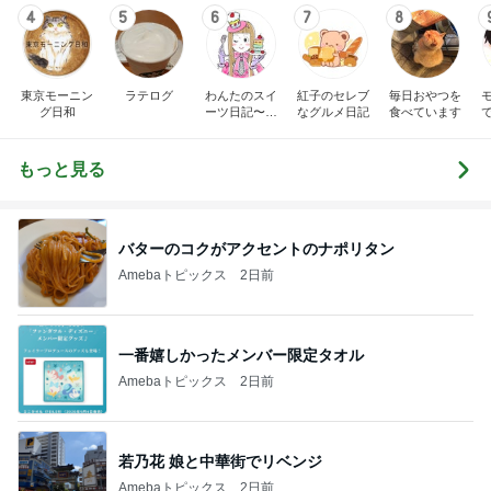
4
5
6
7
8
東京モーニン
ラテログ
わんたのスイ
紅子のセレブ
毎日おやつを
グ日和
ーツ日記〜小
なグルメ日記
食べています
さな幸せ♡コ
ンビニスイー
ツ〜
もっと見る
バターのコクがアクセントのナポリタン
Amebaトピックス
2日前
一番嬉しかったメンバー限定タオル
Amebaトピックス
2日前
若乃花 娘と中華街でリベンジ
Amebaトピックス
2日前