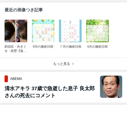
最近の画像つき記事
斜頭症・向きぐ
8月の施術日程
７月の施術日程
6月の施術日程
せ・絶壁【遠隔
整体・遠隔施
術】
もっと見る
ABEMA
清水アキラ 37歳で急逝した息子 良太郎
さんの死去にコメント