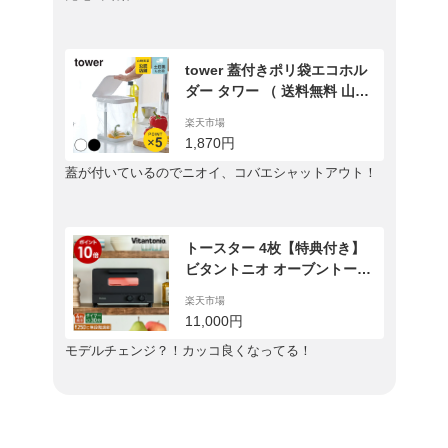
tower 蓋付きポリ袋エコホル
ダー タワー （ 送料無料 山崎
実業 タワーシリーズ ポリ袋エ
楽天市場
コホルダー ふた付き ポリ袋ス
1,870円
タンド キッチン収納 生ゴミ
蓋が付いているのでニオイ、コバエシャットアウト！
ごみ箱 生ゴミ入れ ダストボッ
クス ポリ袋ホルダー エコホル
ダー エコスタンド ）
トースター 4枚【特典付き】
ビタントニオ オーブントース
ター 4枚焼き 食パン トースト
楽天市場
朝食 オーブン 1200W ピザ グ
11,000円
ラタン パン 揚げ物 温め直し
モデルチェンジ？！カッコ良くなってる！
焼き芋 おしゃれ シンプル ブ
ラック 黒【ポイント10倍 送
料無料】［ Vitantonio オーブ
ントースター VOT-50 ］