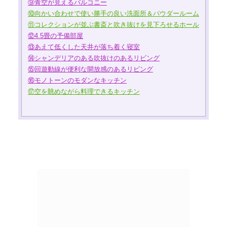
⑨青空が見えるバルコニー
⑩向かい合わせで使い勝手の良い洗面所＆パウダールーム
⑪コレクションが並ぶ書斎と吹き抜けを見下ろせるホール
⑫4.5畳の予備部屋
⑬あえて低くした天井が落ち着く寝室
⑭シャンデリアのある吹抜けのあるリビング
⑮回遊動線が便利な開放感のあるリビング
⑯モノトーンのモダンなキッチン
⑰空を眺めながら料理できるキッチン