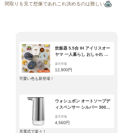
間取りを見て想像であれこれ決めるのは難しい
炊飯器 5.5合 IH アイリスオー
ヤマ 一人暮らし おしゃれ デ
ザイン RC-IL50 5合炊き ブラ
楽天市場
ック ホワイト 炊飯器 炊飯ジ
12,800円
ャー 炊飯 ジャー IH ih 5.5合
可愛い色も新登場！
銘柄炊き 炊き分け 洗える 低
温調理 保温【LP】
ウォシュボン オートソープデ
ィスペンサー シルバー 300m
L 送料無料 手洗い 容器 非接
楽天市場
触 ノータッチ
4,560円
充電式で楽々！