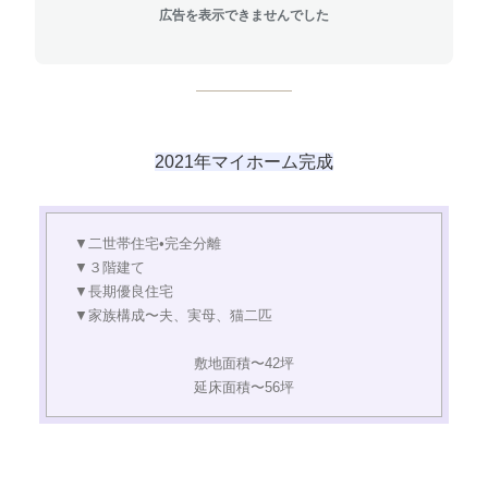
広告を表示できませんでした
2021年マイホーム完成
▼二世帯住宅•完全分離
▼３階建て
▼長期優良住宅
▼家族構成〜夫、実母、猫二匹
敷地面積〜42坪
延床面積〜56坪