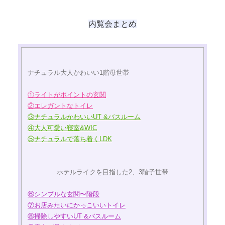
内覧会まとめ
ナチュラル大人かわいい1階母世帯
①ライトがポイントの玄関
②エレガントなトイレ
③ナチュラルかわいいUT &バスルーム
④大人可愛い寝室&WIC
⑤ナチュラルで落ち着くLDK
ホテルライクを目指した2、3階子世帯
⑥シンプルな玄関〜階段
⑦お店みたいにかっこいいトイレ
⑧掃除しやすいUT &バスルーム