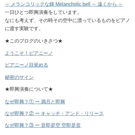
～ メランコリックな鐘 Melancholic bell ～ 遠くから ～
一日ひとつ即興演奏をしています。
なにも考えず、
その時その空中に漂っているものをピアノ
に渡す実験です。
★このブログのいきさつ★
ようこそ！ピアニーノ
ピアニーノ目覚める
秘密のサイン
★即興演奏について★
なぜ即興？① ー 満月と即興
なぜ即興？② ー キャッチ・アンド・リリース
なぜ即興？③ ー 音即是空 空即是音