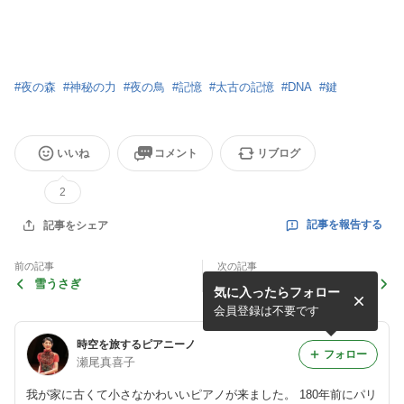
#
夜の森
#
神秘の力
#
夜の鳥
#
記憶
#
太古の記憶
#
DNA
#
鍵
いいね
コメント
リブログ
2
記事を報告する
記事をシェア
前の記事
次の記事
雪うさぎ
夜の鳥⑤ ー夜の森
気に入ったらフォロー
会員登録は不要です
時空を旅するピアニーノ
フォロー
瀬尾真喜子
我が家に古くて小さなかわいいピアノが来ました。 180年前にパリ