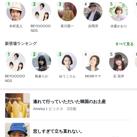
1
2
3
4
5
木村直人
BEYOOOOO
美川憲一
吉岡淳
水森かおり
NDS
新登場ランキング
すべて見る
1
2
3
4
5
BEYOOOOO
島倉りか
ゆうこりん
MOMIママ
石 安伊
NDS
連れて行っていただいた韓国のお土産
Amebaトピックス
2日前
悲しすぎて立ち直れない。