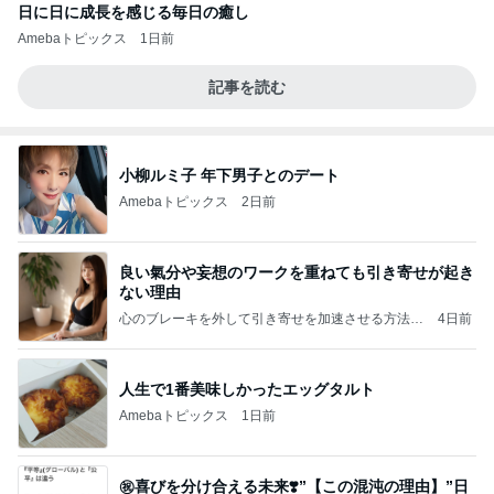
日に日に成長を感じる毎日の癒し
Amebaトピックス
1日前
記事を読む
小柳ルミ子 年下男子とのデート
Amebaトピックス
2日前
良い氣分や妄想のワークを重ねても引き寄せが起き
ない理由
心のブレーキを外して引き寄せを加速させる方法：
4日前
引き寄せ研究所
人生で1番美味しかったエッグタルト
Amebaトピックス
1日前
㊗️喜びを分け合える未来❣️”【この混沌の理由】”⽇