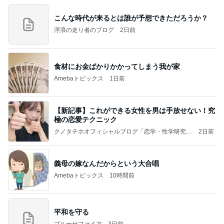
こんな時代が来るとは誰が予想できただろうか？
浮浪の走り者のブログ
2日前
食材にお金ばかりかかってしまう我が家
Amebaトピックス
1日前
【新記事】これができる女性を男は手放せない！究
極の恋愛テクニック
クノタチホオフィシャルブログ「恋学・性学研究
2日前
室」Powered by Ameba
義母の嫁なんだからという大合唱
Amebaトピックス
10時間前
平和を守る