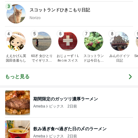
3
スコットランドひきこもり日記
Norizo
4
5
6
7
8
ええかげん英
60才 女ひとり
おじょーず！L
スコットラン
みんのドイツ
Si
国田舎暮らし
でイギリスに
ife☆in スイス
ドは今日も曇
日記
移住
り空
もっと見る
期間限定のガッツリ濃厚ラーメン
Amebaトピックス
2日前
飲み過ぎ食べ過ぎた日の〆のラーメン
Amebaトピックス
2日前