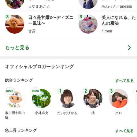
little minimalist'
☆やまあこ☆
あねっさ／anessa
uty colum
3
3
日々是甘露2〜ディズニ
美人になれる、た
ー風味〜
んの魔法
甘露
hiromi
もっと見る
オフィシャルブロガーランキング
総合ランキング
すべて見る
1
2
3
市川團十郎白
小林麻央
だいたひかる
桃
クロ
猿
急上昇ランキング
すべて見る