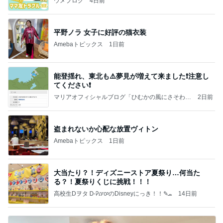
ウメブログ
4日前
平野ノラ 女子に好評の猫衣装
Amebaトピックス
1日前
能登揺れ、東北も⚠️夢見が増えて来ました❗️注意し
てください❗️
マリアオフィシャルブログ「ひむかの風にさそわれ
2日前
て」Powered by Ameba
盗まれないか心配な放置ヴィトン
Amebaトピックス
1日前
大当たり？！ディズニーストア夏祭り…何当た
る？！夏祭りくじに挑戦！！！
高校生Dヲタ Ꭰ-ᎮꭵꭹꭴのDisneyにっき！！✎ܚ
14日前