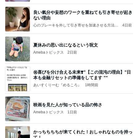
良い氣分や妄想のワークを重ねても引き寄せが起き
ない理由
心のブレーキを外して引き寄せを加速させる方法：
4日前
引き寄せ研究所
夏休みの思い出になるという呪文
Amebaトピックス
2日前
㊗️喜びを分け合える未来❣️”【この混沌の理由】”⽇
本も⾦融リセットの準備をしてます ””
あいすくりーむ『めるころ』
1時間前
映画を見た人が知っている品の怖さ
Amebaトピックス
1日前
かっちちちちが来てくれた！おしゃれなものを持っ
て！