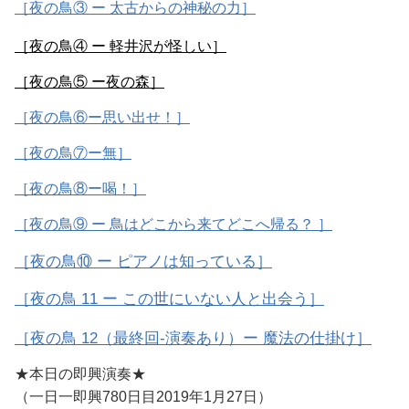
［夜の鳥③ ー 太古からの神秘の力］
［夜の鳥④ ー 軽井沢が怪しい］
［夜の鳥⑤ ー夜の森］
［夜の鳥⑥ー思い出せ！］
［夜の鳥⑦ー無］
［夜の鳥⑧ー喝！］
［夜の鳥⑨ ー 鳥はどこから来てどこへ帰る？ ］
［夜の鳥⑩ ー ピアノは知っている］
［夜の鳥 11 ー この世にいない人と出会う］
［夜の鳥 12（最終回-演奏あり）ー 魔法の仕掛け］
★本日の即興演奏★
（一日一即興780日目2019年1月27日）