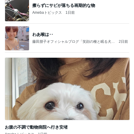
擦らずにサビが落ちる画期的な物
Amebaトピックス
1日前
わあ喉は‥
藤田朋子オフィシャルブログ「笑顔の種と眠る犬」
2日前
Powered by Ameba
お腹の不調で動物病院へ行き安堵