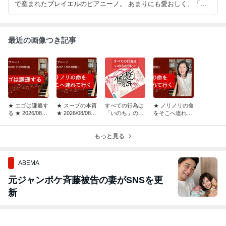
で産まれたプレイエルのピアニーノ。 あまりにも愛おしく、「時
空を超えてようこそ！」の気持ちを込めて、私自身のための記録も
兼ねて、ブログを始めました。
最近の画像つき記事
★ エゴは謙遜す
★ スープの本質
すべての行為は
★ ノリノリの命
る ★ 2026/08/0
★ 2026/08/08
「いのち」のリ
をそこへ連れて
9「瞑想するピ
「瞑想するピア
レー
行く ★ 2026/0
アニーノ」（10
ニーノ」（1058
8/07「瞑想する
59回目）
回目）
もっと見る
ピアニーノ」
（1057
ABEMA
元ジャンポケ斉藤被告の妻がSNSを更
新