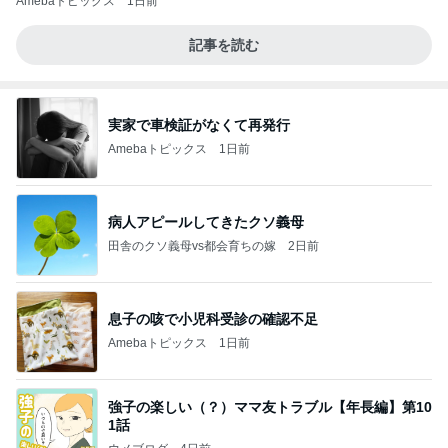
Amebaトピックス
1日前
記事を読む
実家で車検証がなくて再発行
Amebaトピックス
1日前
病人アピールしてきたクソ義母
田舎のクソ義母vs都会育ちの嫁
2日前
息子の咳で小児科受診の確認不足
Amebaトピックス
1日前
強子の楽しい（？）ママ友トラブル【年長編】第10
1話