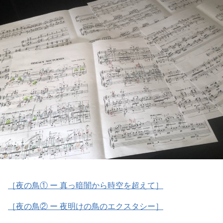
［夜の鳥① ー 真っ暗闇から時空を超えて］
［夜の鳥② ー 夜明けの鳥のエクスタシー］