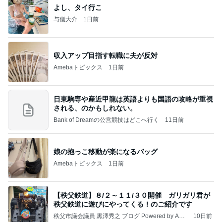
よし、タイ行こ
与儀大介
1日前
収入アップ目指す転職に夫が反対
Amebaトピックス
1日前
日東駒専や産近甲龍は英語よりも国語の攻略が重視
される、のかもしれない。
Bank of Dreamの公営競技はどこへ行く
11日前
娘の抱っこ移動が楽になるバッグ
Amebaトピックス
1日前
【秩父鉄道】８/２～１１/３０開催 ガリガリ君が
秩父鉄道に遊びにやってくる！のご紹介です
秩父市議会議員 黒澤秀之 ブログ Powered by Ame
10日前