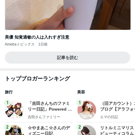
美優 知覚過敏の人は入れすぎ注意
Amebaトピックス
1日前
記事を読む
トップブロガーランキング
旅行
美容
1
1
「吉田さんちのファミ
（旧アカウント）
リー日記」Powered b
ブログ【アラフォ
y Ameba 吉田さんファ
社売却セカンドラ
吉田さんファミリー
エマの日記
ミリーオフィシャルブ
フ】
ログ
2
2
☆やまあこ☆さんのデ
リトルミニマリス
ィズニー日記
ビューティコラム 