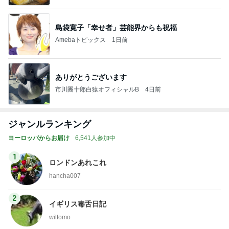
島袋寛子「幸せ者」芸能界からも祝福
Amebaトピックス
1日前
ありがとうございます
市川團十郎白猿オフィシャルB
4日前
ジャンルランキング
ヨーロッパからお届け
6,541人参加中
1
ロンドンあれこれ
hancha007
2
イギリス毒舌日記
wiltomo