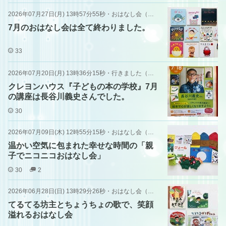
2026年07月27日(月) 13時57分55秒
・
おはなし会（その他）
7月のおはなし会は全て終わりました。
33
2026年07月20日(月) 13時36分15秒
・
行きました（原画展・講演会・イベント）
クレヨンハウス『子どもの本の学校』7月
の講座は長谷川義史さんでした。
30
2026年07月09日(木) 12時55分15秒
・
おはなし会（その他）
温かい空気に包まれた幸せな時間の「親
子でニコニコおはなし会」
30
2
2026年06月28日(日) 13時29分26秒
・
おはなし会（書店）
てるてる坊主とちょうちょの歌で、笑顔
溢れるおはなし会