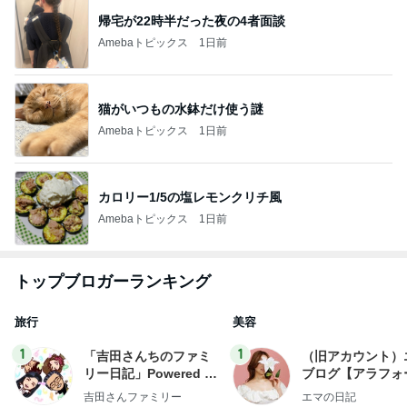
帰宅が22時半だった夜の4者面談
Amebaトピックス
1日前
猫がいつもの水鉢だけ使う謎
Amebaトピックス
1日前
カロリー1/5の塩レモンクリチ風
Amebaトピックス
1日前
トップブロガーランキング
旅行
美容
1
1
「吉田さんちのファミ
（旧アカウント）
リー日記」Powered b
ブログ【アラフォ
y Ameba 吉田さんファ
社売却セカンドラ
吉田さんファミリー
エマの日記