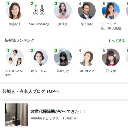
1
2
3
4
5
加藤紀子
Sakurashimeji
真飛聖
尼子勝紀
モーニング
娘。'26 天気組
新登場ランキング
すべて見る
1
2
3
4
5
BEYOOOOO
ゆうこりん
島倉りか
MOMIママ
石 安伊
NDS
芸能人・有名人ブログ TOPへ
次世代掃除機がやってきた！！
Amebaトピックス
15時間前