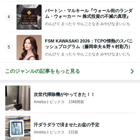
バートン・マルキール『ウォール街のランダ
ム・ウォーカー 〜 株式投資の不滅の真理』
4
のんびり まったり やんごとなき みやびなまいにち
FSM KAWASAKI 2026：TCPO情熱のスパニ
ッシュプログラム（藤岡幸夫＆野々村彩乃）
5
のんびり まったり やんごとなき みやびなまいにち
このジャンルの記事をもっと見る
次世代掃除機がやってきた！！
Amebaトピックス
15時間前
汗ダラダラで済ませたお盆の予定
Amebaトピックス
2日前