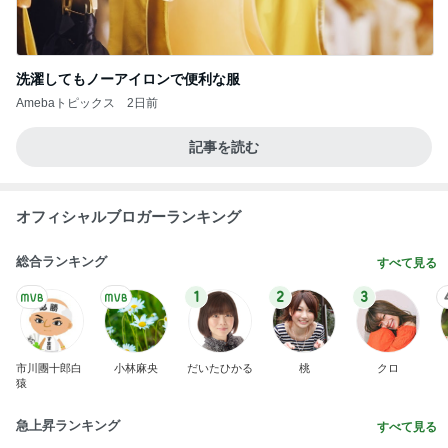
洗濯してもノーアイロンで便利な服
Amebaトピックス
2日前
記事を読む
オフィシャルブロガーランキング
総合ランキング
すべて見る
1
2
3
市川團十郎白
小林麻央
だいたひかる
桃
クロ
猿
急上昇ランキング
すべて見る