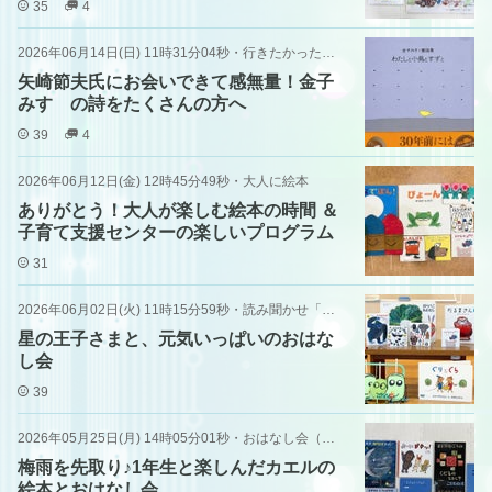
35
4
2026年06月14日(日) 11時31分04秒
・
行きたかったところ
矢崎節夫氏にお会いできて感無量！金子
みすゞの詩をたくさんの方へ
39
4
2026年06月12日(金) 12時45分49秒
・
大人に絵本
ありがとう！大人が楽しむ絵本の時間 ＆
子育て支援センターの楽しいプログラム
31
2026年06月02日(火) 11時15分59秒
・
読み聞かせ「ＮＰＯ日本朗読文化協会」
星の王子さまと、元気いっぱいのおはな
し会
39
2026年05月25日(月) 14時05分01秒
・
おはなし会（書店）
梅雨を先取り♪1年生と楽しんだカエルの
絵本とおはなし会