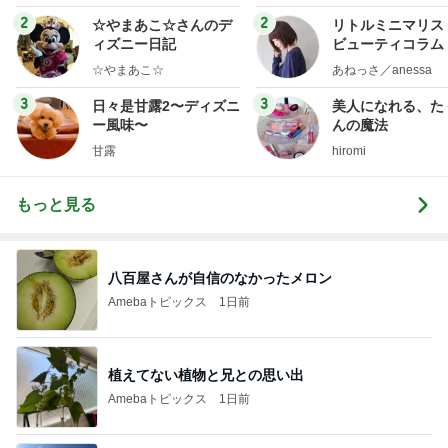
ミリーオフィシャルブ
フ】
ログ
2
2
☆やまあこ☆さんのデ
リトルミニマリス
ィズニー日記
ビューティコラム 
little minimalist'
☆やまあこ☆
あねっさ／anessa
uty colum
3
3
日々是甘露2〜ディズニ
美人になれる、た
ー風味〜
んの魔法
甘露
hiromi
もっと見る
八百屋さんが自信のなかったメロン
Amebaトピックス
1日前
植えてない植物と兄との思い出
Amebaトピックス
1日前