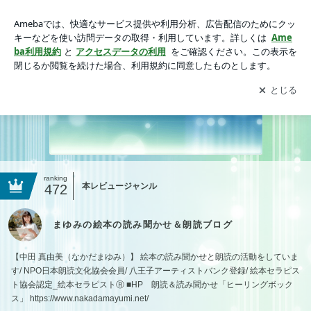
まゆみの絵本の読み聞かせ＆朗読ブログ
アプリをダウンロードして
ブログの更新通知
を受け取りまし
開く
ょう。
ranking
本レビュージャンル
472
まゆみの絵本の読み聞かせ＆朗読ブログ
【中田 真由美（なかだまゆみ）】 絵本の読み聞かせと朗読の活動をしていま
す/ NPO日本朗読文化協会会員/ 八王子アーティストバンク登録/ 絵本セラピス
ト協会認定_絵本セラピストⓇ ■HP 朗読＆読み聞かせ「ヒーリングボック
ス」 https://www.nakadamayumi.net/