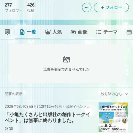
277
426
フォロー
フォロワー
投稿
一覧
人気
画像
テーマ
広告を表示できませんでした
記事の表示
絞り込みなし
2026年08月03日(月) 12時12分46秒
・
出演イベント（朗読・読み聞かせ）
「小亀たくさんと出版社の創作トークイ
ベント」は無事に終わりました。
30