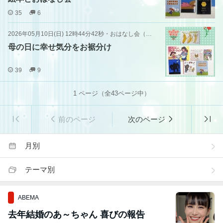
35
6
2026年05月10日(日) 12時44分42秒
・
おはなし会（書店）
母の日に幸せ気分をお裾分け
39
9
1
ページ（全
43
ページ中）
前のページ
次のページ
月別
テーマ別
ABEMA
去年結婚のあ～ちゃん 喜びの報告