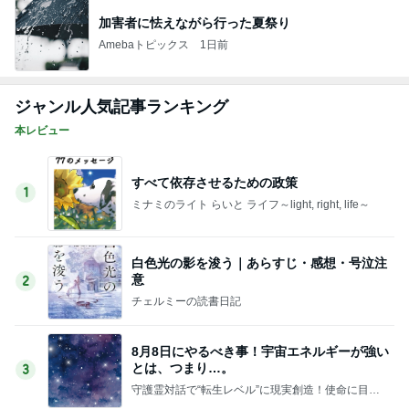
加害者に怯えながら行った夏祭り
Amebaトピックス
1日前
ジャンル人気記事ランキング
本レビュー
すべて依存させるための政策
1
ミナミのライト らいと ライフ～light, right, life～
白色光の影を浚う｜あらすじ・感想・号泣注
意
2
チェルミーの読書日記
8月8日にやるべき事！宇宙エネルギーが強い
とは、つまり…。
3
守護霊対話で“転生レベル”に現実創造！使命に目覚
めたいあなたへ