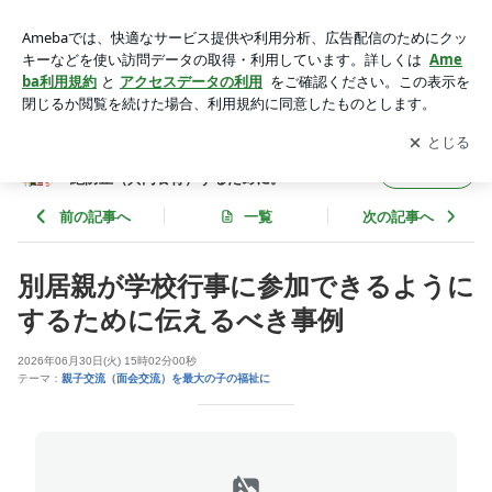
別居親が学校行事に参加できるようにするために伝えるべき事
例 | 子の連れ去り被害に遭わないために。親子断絶防止（共同
アプリをダウンロードして
ブログの更新通知
を受け取りまし
開く
養育）するために。
ょう。
子の連れ去り被害に遭わないために。親子断
フォロー
絶防止（共同養育）するために。
前の記事へ
一覧
次の記事へ
別居親が学校行事に参加できるように
するために伝えるべき事例
2026年06月30日(火) 15時02分00秒
テーマ：
親子交流（面会交流）を最大の子の福祉に