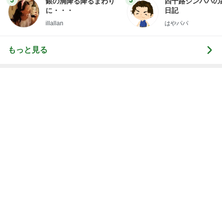
3
3
銀の滴降る降るまわり
四十路シンパパの
に・・・
日記
illallan
はやパパ
もっと見る