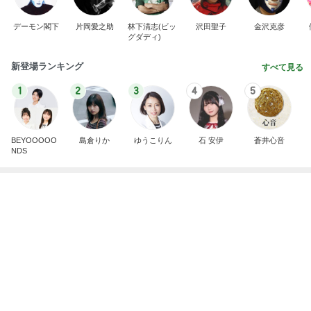
デーモン閣下
片岡愛之助
林下清志(ビッ
沢田聖子
金沢克彦
グダディ)
新登場ランキング
すべて見る
1
2
3
4
5
BEYOOOOO
島倉りか
ゆうこりん
石 安伊
蒼井心音
NDS