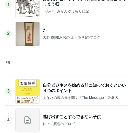
た
2
大野 慶朗(おおの よしあき)のブログ
自分ビジネスを始める前に知っておくといい
４つのポイント
3
あなたの魂の扉を開く『The Message』＠桑名正
典公式ブログ
逃げ出すことすらできない子供
4
仙上 真也のブログ
ミドル世代が「前向きな人になりたい！」を
叶える方法
5
なんで仕事も人間関係も窮屈なの?!普通って?!生き
方の正解を知り、好きに囲まれるしなやかな勝ちス