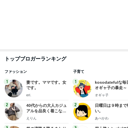
トップブロガーランキング
ファッション
子育て
1
1
妻です。ママです。女
kosodatefulな毎
です。
オギャ子の暴走～
eri.
オギャ子
2
2
40代からの大人カジュ
日曜日は９時まで
アルを品良く着こなす
い。
ファッションブログ
えりん
あべかわ