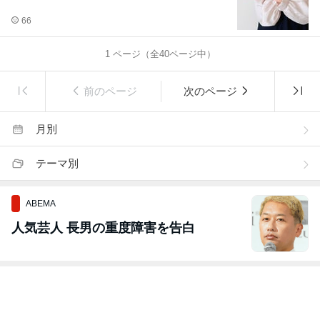
66
1
ページ（全
40
ページ中）
前のページ
次のページ
月別
テーマ別
ABEMA
人気芸人 長男の重度障害を告白