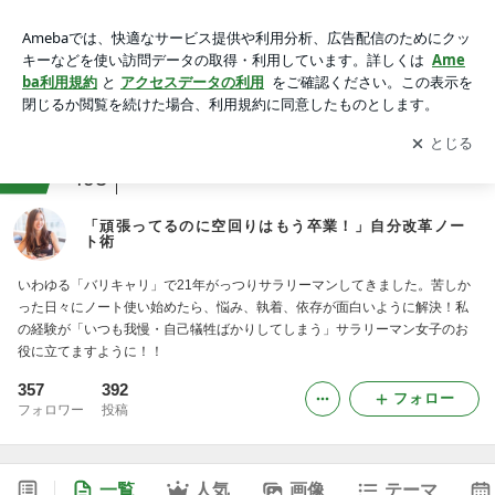
「頑張ってるのに空回りはもう卒業！」自分改革ノート術
アプリをダウンロードして
ブログの更新通知
を受け取りまし
開く
ょう。
ranking
仕事術ジャンル
493
「頑張ってるのに空回りはもう卒業！」自分改革ノー
ト術
いわゆる「バリキャリ」で21年がっつりサラリーマンしてきました。苦しか
った日々にノート使い始めたら、悩み、執着、依存が面白いように解決！私
の経験が「いつも我慢・自己犠牲ばかりしてしまう」サラリーマン女子のお
役に立てますように！！
357
392
フォロー
フォロワー
投稿
一覧
人気
画像
テーマ