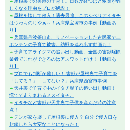
屋根裏での害獣の子育て。日数が経つほど駆除が難
しくなる理由をプロが解説！
屋根を壊して侵入！過去最強、このシベリアイタチ
はつわものじやぁ～！兵庫県宝塚市の事例【動画あ
り】
兵庫県丹波篠山市、リノベーションした古民家で二
ホンテンの子育て被害。幼獣を連れ出す動画も！
子育てアライグマの追い出し動画。全国の害獣駆除
業者でこれができるのはアスワットだけ！【動画あ
り】
プロでも判断が難しい！ 害獣が屋根裏で子育てを
「してる？」「してない？」兵庫県西宮市事例
天井裏で子育て中のイタチ親子の追い出し動画！
慌てて走りまわるメスイタチ。
イタチなど害獣が天井裏で子供を産んだ時の注意
点！
テンが家を壊して屋根裏に侵入？ 自分で侵入口を
封鎖したら大変なことになった！