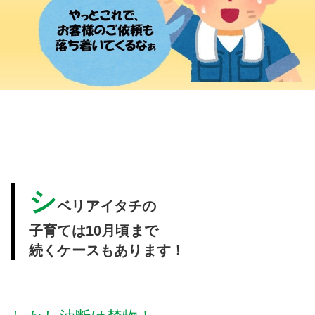
シ
ベリアイタチの
子育ては
10月頃まで
続く
ケースもあります！