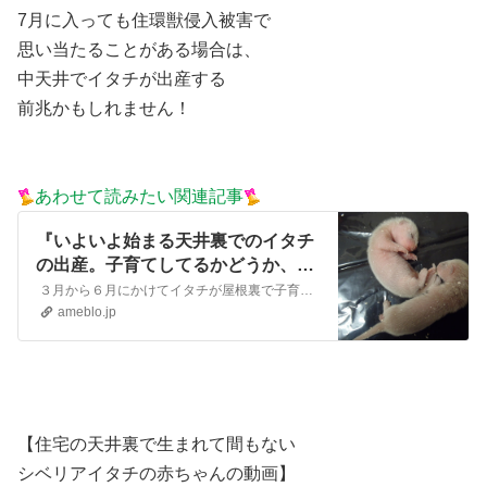
7月に入っても住環獣侵入被害で
思い当たることがある場合は、
中天井でイタチが出産する
前兆かもしれません！
あわせて読みたい関連記事
『いよいよ始まる天井裏でのイタチ
の出産。子育てしてるかどうか、判
断するポイントをプロが教えま
３月から６月にかけてイタチが屋根裏で子育てする時期 春になると動物の動きが活発化。 害獣たちも交尾から出産・子育てなど、生活史があわただしく変化し屋根裏への…
す！』
ameblo.jp
【住宅の天井裏で生まれて間もない
シベリアイタチの赤ちゃんの動画】