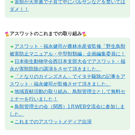
害獣が天井裏で子育て中にバルサンなどを焚いては
ダメ！！
アスワットのこれまでの取り組み
アスワット・福永健司が農林水産省監修「野生鳥獣
被害防止マニュアル・中型獣類編」企画編集委員に！
日本衛生動物学会西日本支部大会でアスワット・福
永が害獣防除の講演をさせて頂きました。
「となりのカインズさん」でイタチ駆除の記事をア
スワット・福永健司が監修させて頂きました。
地域貢献活動の取り組み。鳥獣管理士として無料セ
ミナーを行いました！
鳥獣管理士の会（関西）1月WEB交流会に参加しま
した。
これまでのアスワットメディア出演