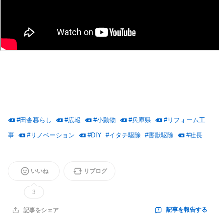
#
田舎暮らし
#
広報
#
小動物
#
兵庫県
#
リフォーム工
事
#
リノベーション
#
DIY
#
イタチ駆除
#
害獣駆除
#
社長
いいね
リブログ
3
記事を報告する
記事をシェア