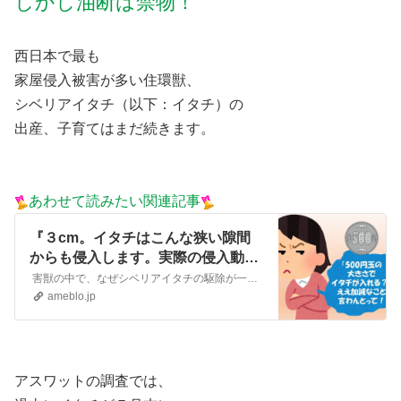
しかし油断は禁物！
西日本で最も
家屋侵入被害が多い住環獣、
シベリアイタチ（以下：イタチ）の
出産、子育てはまだ続きます。
あわせて読みたい関連記事
『３cm。イタチはこんな狭い隙間
からも侵入します。実際の侵入動画
もご覧ください。』
害獣の中で、なぜシベリアイタチの駆除が一番難しいの？ 3月から7月にかけて住環境害獣（以下：害獣）が屋根裏で子育てをする時期に私たち害獣駆除業者は繁忙期を迎…
ameblo.jp
アスワットの調査では、