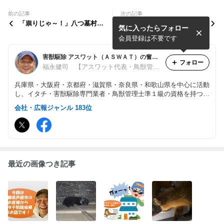
前の記事
次の記事
「祟りじゃ～！」八つ墓村が
夏から秋口にかけて一時的に
気に入ったらフォロー
頭をよぎった。滋賀県のイタ
屋根裏侵入が増える『テン』
チ駆除現場での大きな勘違
とは？
会員登録は不要です
い！
害獣駆除 アスワット（ＡＳＷＡＴ）の奮闘記
フォロー
福永健司 【アスワット代表・鳥獣管理士準１級・防除作業監督者・害獣防除アドバイザー】
兵庫県・大阪府・京都府・滋賀県・奈良県・和歌山県を中心に活動
し、イタチ・害獣駆除専門業者・鳥獣管理士準１級の資格を持つ
「アスワット」の日常業務、施工例などを綴っています。 イタチ
会社・広報ジャンル 183位
など害獣が屋根裏を走り回りお困りの方、プロの技術をわかりやす
く解説します。
最近の画像つき記事