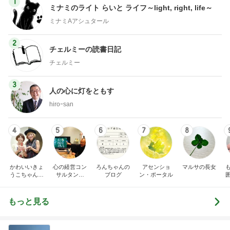
1
ミナミのライト らいと ライフ～light, right, life～
ミナミAアシュタール
2
チェルミーの読書日記
チェルミー
3
人の心に灯をともす
hiroｰsan
4
5
6
7
8
かわいいきょ
心の経営コン
ろんちゃんの
アセンショ
マルサの長女
うこちゃんブ
サルタント
ブログ
ン・ポータル
ログ
（中小企業診
断士） 日本
の心（古典）
もっと見る
研究者 白倉
信司