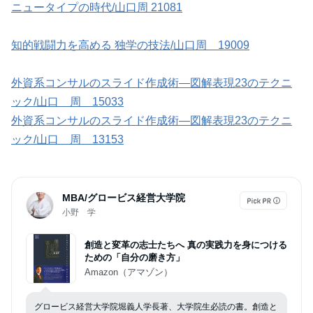
ニュータイプの時代/山口周 21081
知的戦闘力を高める 独学の技法/山口周 19009
外資系コンサルのスライド作成術―図解表現23のテクニ
ック/山口 周 15033
外資系コンサルのスライド作成術―図解表現23のテクニ
ック/山口 周 13153
MBA/グロービス経営大学院
小野 学
創造と変革の志士たちへ 真の実践力を身につける
ための「自分の磨き方」
Amazon（アマゾン）
グロービス経営大学院堀義人学長著、大学院生必読の書。創造と