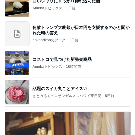
白いシャリにすっかり惚れ込んだ鮨
Amebaトピックス
1日前
何故トランプ大統領が日本円を支援するのかと聞か
れた時の答え
nokoarikonのブログ
1日前
コストコで見つけた新発売商品
Amebaトピックス
16時間前
話題のスイカ丸ごとアイス♡
さとみるくのロサンゼルス⇔ハワイ夢日記
6日前