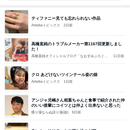
ティファニー見ても忘れられない作品
Amebaトピックス
2日前
高橋直純のトラブルメーカー第1167回更新しまし
た！
高橋直純オフィシャルブログ「なおずみぶろぐ」
11日前
Powered by Ameba
クロ あどけないツインテール姿の娘
Amebaトピックス
1日前
アンジャ児嶋さん相葉ちゃんと食事で紹介された仲
のいい後輩にコイツとは仲よく出来ないと思った
喋り場ならぬ語り場(仮)
9日前