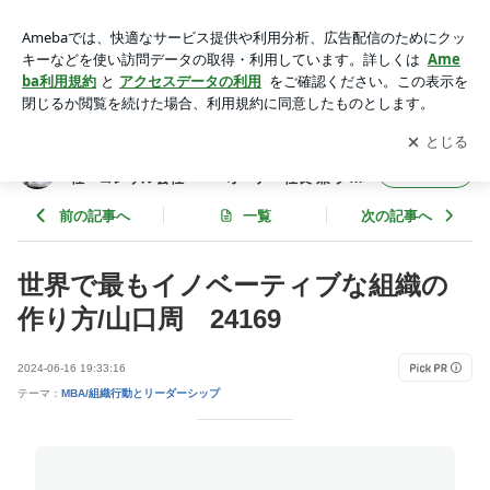
世界で最もイノベーティブな組織の作り方/山口周 24169 | 年
間365冊×今年22年目 武道場主 兼 投資会社・コンサル会社
アプリをダウンロードして
ブログの更新通知
を受け取りまし
開く
オーナー社長 兼 グロービス経営大学院准教授による読書
ょう。
日記
年間365冊×今年22年目 武道場主 兼 投資会
フォロー
社・コンサル会社 オーナー社長 兼 グロ
ービス経営大学院准教授による読書日記
前の記事へ
一覧
次の記事へ
世界で最もイノベーティブな組織の
作り方/山口周 24169
2024-06-16 19:33:16
テーマ：
MBA/組織行動とリーダーシップ