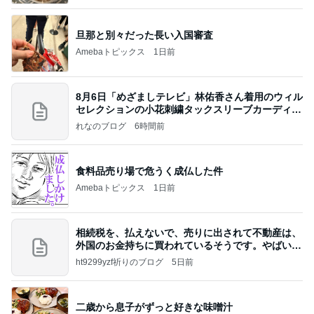
年（令和6）11月25日以来減酒断煙再開ムカシオナ
ガザル
旦那と別々だった長い入国審査
Amebaトピックス
1日前
8月6日「めざましテレビ」林佑香さん着用のウィル
セレクションの小花刺繍タックスリーブカーディガ
ン
れなのブログ
6時間前
食料品売り場で危うく成仏した件
Amebaトピックス
1日前
相続税を、払えないで、売りに出されて不動産は、
外国のお金持ちに買われているそうです。やばいで
すよ
ht9299yzf祈りのブログ
5日前
二歳から息子がずっと好きな味噌汁