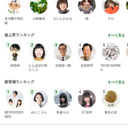
市川團十郎白
小林麻央
だいたひかる
桃
クロ
猿
急上昇ランキング
すべて見る
1
2
3
4
5
AKB48
たんぽぽ川村
北村総一朗
北別府学
OCHA NORM
エミコ
A
新登場ランキング
すべて見る
1
2
3
4
5
BEYOOOOO
ゆうこりん
島倉りか
石 安伊
蒼井心音
NDS