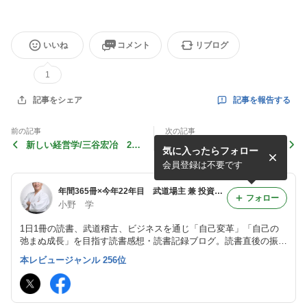
いいね
コメント
リブログ
1
記事を報告する
記事をシェア
前の記事
次の記事
新しい経営学/三谷宏冶 241
[2巻] 7つの習慣プライベート
気に入ったらフォロー
70
コーチ レッスン2ビジョンを
描こう 24168
会員登録は不要です
年間365冊×今年22年目 武道場主 兼 投資会社・コンサル会社 オーナー社長 兼 グロービス経営大学院准教授による読書日記
フォロー
小野 学
1日1冊の読書、武道稽古、ビジネスを通じ「自己変革」「自己の
弛まぬ成長」を目指す読書感想・読書記録ブログ。読書直後の振り
返り・アウトプット前提のインプットを心がけつつ、将来の自分自
本レビュージャンル 256位
身の為の検索可能なデータベースとして活用。旧「分譲マンション
屋の読書日記」