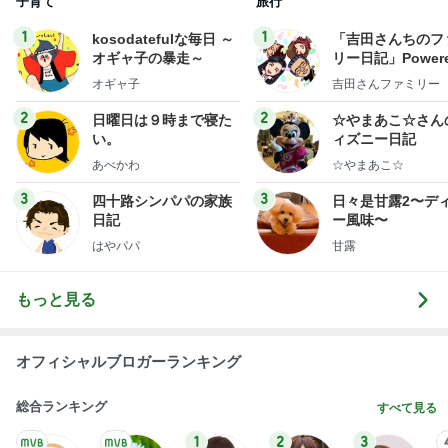
子育て
旅行
1
1
kosodatefulな毎日 ～
「吉田さんちのフ
オギャ子の暴走～
リー日記」Powere
y Ameba 吉田さ
オギャ子
吉田さんファミリー
ミリーオフィシャ
ログ
2
2
日曜日は９時まで寝た
☆やまあこ☆さん
い。
ィズニー日記
あべかわ
☆やまあこ☆
3
3
四十路シンパパの家族
日々是甘露2〜デ
日記
ー風味〜
はやパパ
甘露
もっと見る
オフィシャルブロガーランキング
総合ランキング
すべて見る
1
2
3