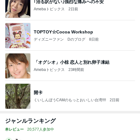
｢治る訳がない｣強烈な痛みへの不安
Amebaトピックス
2日前
TOPTOY☆Cocoa Workshop
ディズニーファン Dのブログ
8日前
「オグシオ」小椋 恋人と別れ卵子凍結
Amebaトピックス
23時間前
開卡
くいしんぼうCAMのもっとおいしい台湾!!!!
2日前
ジャンルランキング
本レビュー
20,577人参加中