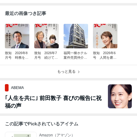
最近の画像つき記事
致知 2026年8
致知 2026年7
福岡一棟ホテル
致知 2026年6
月号 時務を識
月号 続けてこ
案件売買仲介完
号 人間を磨
る者は俊傑に在
そ道 26176
了(^^)/
く 26140
り 26211
もっと見る
ABEMA
｢人生を共に｣ 前田敦子 喜びの報告に祝
福の声
この記事でPickされているアイテム
Amazon（アマゾン）