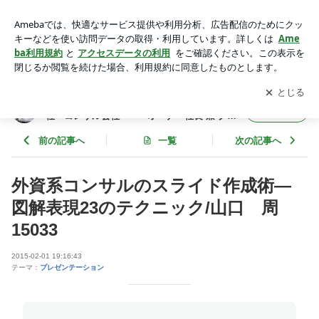
外資系コンサルのスライド作成術―図解表現23のテクニック/
山口 周 15033 | 年間365冊×今年22年目 武道場主 兼 投資
アプリをダウンロードして
ブログの更新通知
を受け取りまし
開く
会社・コンサル会社 オーナー社長 兼 グロービス経営大
ょう。
学院准教授による読書日記
年間365冊×今年22年目 武道場主 兼 投資会
フォロー
社・コンサル会社 オーナー社長 兼 グロ
ービス経営大学院准教授による読書日記
前の記事へ
一覧
次の記事へ
外資系コンサルのスライド作成術―
図解表現23のテクニック/山口 周
15033
2015-02-01 19:16:43
テーマ：
プレゼンテーション