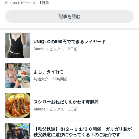
Amebaトピックス
1日前
記事を読む
UNIQLOの990円でできるレイヤード
Amebaトピックス
2日前
よし、タイ行こ
与儀大介
22時間前
スシローおねだりをかわす海鮮丼
Amebaトピックス
1日前
【秩父鉄道】８/２～１１/３０開催 ガリガリ君が
秩父鉄道に遊びにやってくる！のご紹介です