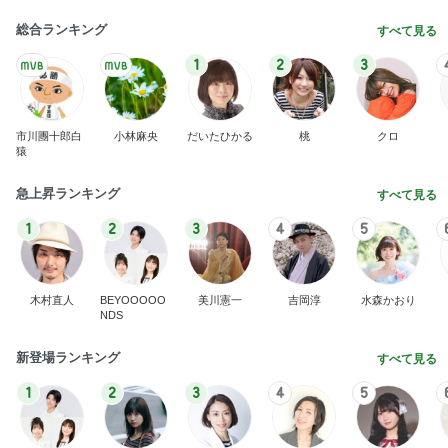
総合ランキング
すべて見る
1
2
3
市川團十郎白
小林麻央
だいたひかる
桃
クロ
猿
急上昇ランキング
すべて見る
1
2
3
4
5
木村直人
BEYOOOOO
美川憲一
吉岡淳
水森かおり
NDS
新登場ランキング
すべて見る
1
2
3
4
5