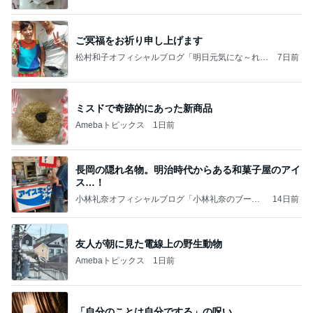
ご冥福をお祈り申し上げます
松村和子オフィシャルブログ「明日元気にな～れ」
7日前
Powered by Ameba
ミスドで奇跡的にあった新商品
Amebaトピックス
1日前
長岡の隠れ名物。明治時代からある和菓子屋のアイ
ス…！
小林礼奈オフィシャルブログ「小林礼奈のブーブ
14日前
ーブログ」Powered by Ameba
友人が朝に見た電線上の野生動物
Amebaトピックス
1日前
「自分のことは自分でする」の呪い