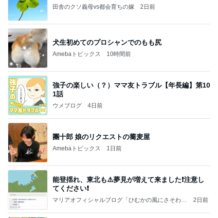
田舎のクソ義母vs都会育ちの嫁
2日前
犬生初めてのプロシャンでのもも尻
Amebaトピックス
10時間前
強子の楽しい（？）ママ友トラブル【年長編】第10
1話
ウメブログ
4日前
團十郎 娘のリクエストの蕎麦屋
Amebaトピックス
1日前
能登揺れ、東北も⚠️夢見が増えて来ました❗️注意し
てください❗️
マリアオフィシャルブログ「ひむかの風にさそわれ
2日前
て」Powered by Ameba