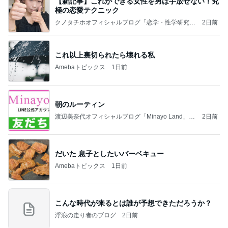
【新記事】これができる女性を男は手放せない！究
極の恋愛テクニック
クノタチホオフィシャルブログ「恋学・性学研究
2日前
室」Powered by Ameba
これ以上裏切られたら壊れる私
Amebaトピックス
1日前
朝のルーティン
渡辺美奈代オフィシャルブログ「Minayo Land」P
2日前
owered by Ameba
だいた 息子としたいバーベキュー
Amebaトピックス
1日前
こんな時代が来るとは誰が予想できただろうか？
浮浪の走り者のブログ
2日前