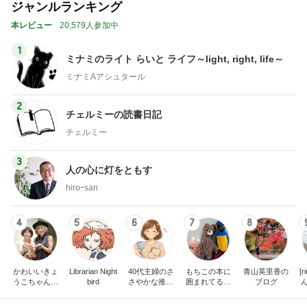
ジャンルランキング
本レビュー
20,579人参加中
1
ミナミのライト らいと ライフ～light, right, life～
ミナミAアシュタール
2
チェルミーの読書日記
チェルミー
3
人の心に灯をともす
hiroｰsan
4
5
6
7
8
かわいいきょ
Librarian Night
40代主婦のさ
もちこの本に
青山英里香の
[
うこちゃんブ
bird
さやかな推し
囲まれてるブ
ブログ
ログ
時間
ログ
だ