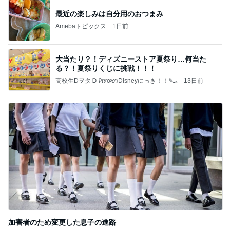
最近の楽しみは自分用のおつまみ
Amebaトピックス
1日前
大当たり？！ディズニーストア夏祭り…何当た
る？！夏祭りくじに挑戦！！！
高校生Dヲタ Ꭰ-ᎮꭵꭹꭴのDisneyにっき！！✎ܚ
13日前
加害者のため変更した息子の進路