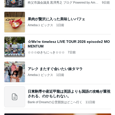
秩父市議会議員 黒澤秀之 ブログ Powered by Ameb
9日前
a
果肉が贅沢に入った美味しいパフェ
Amebaトピックス
1日前
☆We're timelesz LIVE TOUR 2026 episode2 MO
MENTUM
☆☆☆ゆきちにっき☆☆☆
7日前
アレク またすぐ会いたい妹タマラ
Amebaトピックス
1日前
日東駒専や産近甲龍は英語よりも国語の攻略が重視
される、のかもしれない。
Bank of Dreamの公営競技はどこへ行く
11日前