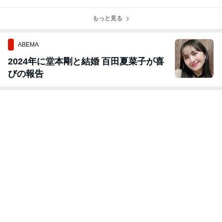
る者は俊傑に在
そ道 26176
了(^^)/
く 26140
り 26211
もっと見る
ABEMA
2024年に堂本剛と結婚 百田夏菜子が喜
びの報告