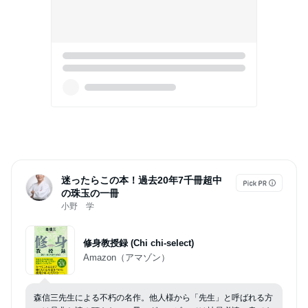
迷ったらこの本！過去20年7千冊超中
の珠玉の一冊
小野 学
修身教授録 (Chi chi-select)
Amazon（アマゾン）
森信三先生による不朽の名作。他人様から「先生」と呼ばれる方