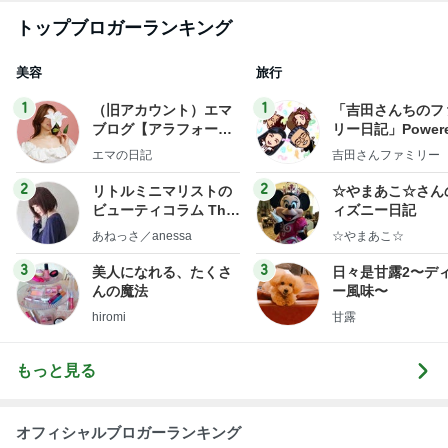
トップブロガーランキング
美容
旅行
1
1
（旧アカウント）エマ
「吉田さんちのフ
ブログ【アラフォー会
リー日記」Powere
社売却セカンドライ
y Ameba 吉田さ
エマの日記
吉田さんファミリー
フ】
ミリーオフィシャ
ログ
2
2
リトルミニマリストの
☆やまあこ☆さん
ビューティコラム The
ィズニー日記
little minimalist's bea
あねっさ／anessa
☆やまあこ☆
uty colum
3
3
美人になれる、たくさ
日々是甘露2〜デ
んの魔法
ー風味〜
hiromi
甘露
もっと見る
オフィシャルブロガーランキング