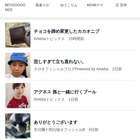
BEYOOOOO
島倉りか
ゆうこりん
MOMIママ
石 安伊
NDS
チョコを諦め変更したカカオニブ
Amebaトピックス
15時間前
悲しすぎて立ち直れない。
クロオフィシャルブログPowered by Ameba
2日前
アグネス 孫と一緒に行くプール
Amebaトピックス
1日前
ありがとうございます
市川團十郎白猿オフィシャルB
4日前