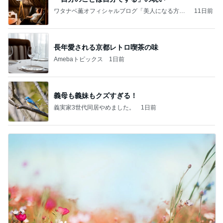
ワタナベ薫オフィシャルブログ「美人になる方
11日前
法」Powered by Ameba
長年愛される京都レトロ喫茶の味
Amebaトピックス
1日前
義母も義妹もクズすぎる！
義実家3世代同居やめました。
1日前