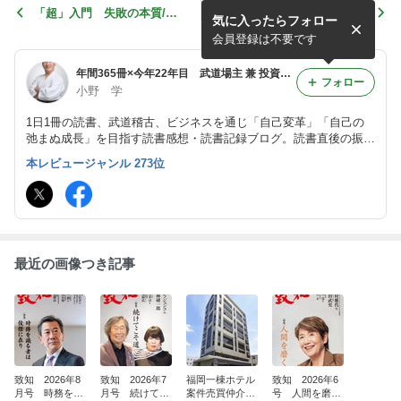
「超」入門 失敗の本質/鈴
あなたの会社が90日で儲か
気に入ったらフォロー
木博毅 15034
る!/神田昌典 15032
会員登録は不要です
年間365冊×今年22年目 武道場主 兼 投資会社・コンサル会社 オーナー社長 兼 グロービス経営大学院准教授による読書日記
フォロー
小野 学
1日1冊の読書、武道稽古、ビジネスを通じ「自己変革」「自己の
弛まぬ成長」を目指す読書感想・読書記録ブログ。読書直後の振り
返り・アウトプット前提のインプットを心がけつつ、将来の自分自
本レビュージャンル 273位
身の為の検索可能なデータベースとして活用。旧「分譲マンション
屋の読書日記」
最近の画像つき記事
致知 2026年8
致知 2026年7
福岡一棟ホテル
致知 2026年6
月号 時務を識
月号 続けてこ
案件売買仲介完
号 人間を磨