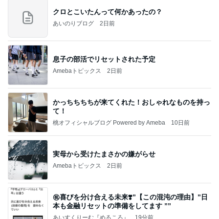
クロとこいたんって何かあったの？
あいのりブログ
2日前
息子の部活でリセットされた予定
Amebaトピックス
2日前
かっちちちちが来てくれた！おしゃれなものを持っ
て！
桃オフィシャルブログ Powered by Ameba
10日前
実母から受けたまさかの嫌がらせ
Amebaトピックス
2日前
㊗️喜びを分け合える未来❣️”【この混沌の理由】”⽇
本も⾦融リセットの準備をしてます ””
あいすくりーむ『めるころ』
19分前