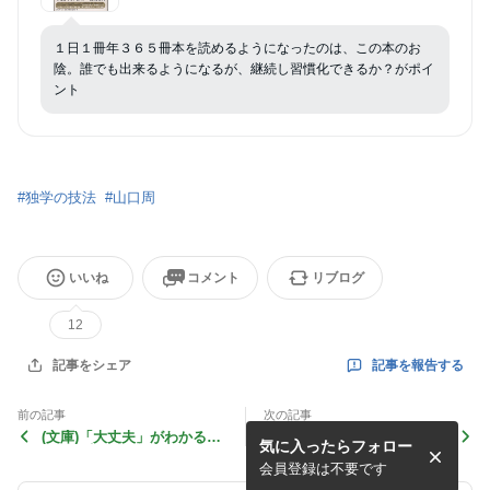
１日１冊年３６５冊本を読めるようになったのは、この本のお
陰。誰でも出来るようになるが、継続し習慣化できるか？がポイ
ント
#
独学の技法
#
山口周
いいね
コメント
リブログ
12
記事を報告する
記事をシェア
前の記事
次の記事
(文庫)「大丈夫」がわかる
致知 2018年12 月号 古典
気に入ったらフォロー
と、人生は必ずうまくいく!/
力入門 19008
斎藤一人 19010
会員登録は不要です