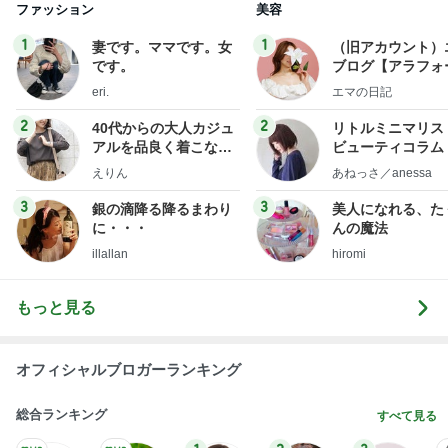
ファッション
美容
1
1
妻です。ママです。女
（旧アカウント）
です。
ブログ【アラフォ
社売却セカンドラ
eri.
エマの日記
フ】
2
2
40代からの大人カジュ
リトルミニマリス
アルを品良く着こなす
ビューティコラム 
ファッションブログ
little minimalist'
えりん
あねっさ／anessa
uty colum
3
3
銀の滴降る降るまわり
美人になれる、た
に・・・
んの魔法
illallan
hiromi
もっと見る
オフィシャルブロガーランキング
総合ランキング
すべて見る