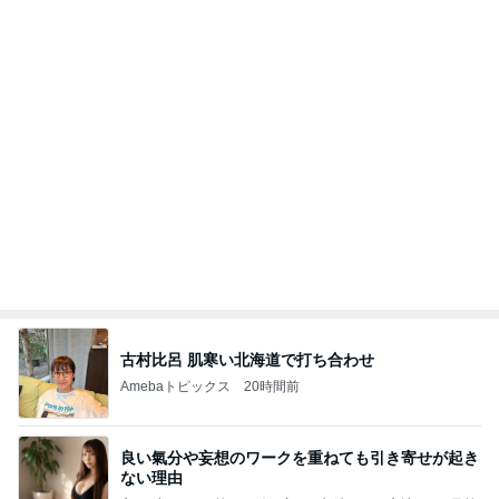
て！
桃オフィシャルブログ Powered by Ameba
10日前
3万安くして面倒になった打合せ
Amebaトピックス
1日前
クロとこいたんって何かあったの？
あいのりブログ
2日前