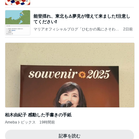
能登揺れ、東北も⚠️夢見が増えて来ました❗️注意し
てください❗️
マリアオフィシャルブログ「ひむかの風にさそわれ
2日前
て」Powered by Ameba
柏木由紀子 感動した手書きの手紙
Amebaトピックス
19時間前
記事を読む