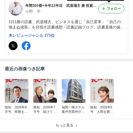
年間365冊×今年22年目 武道場主 兼 投資会社・コンサル会社 オーナー社長 兼 グロービス経営大学院准教授による読書日記
フォロー
小野 学
1日1冊の読書、武道稽古、ビジネスを通じ「自己変革」「自己の
弛まぬ成長」を目指す読書感想・読書記録ブログ。読書直後の振り
返り・アウトプット前提のインプットを心がけつつ、将来の自分自
本レビュージャンル 273位
身の為の検索可能なデータベースとして活用。旧「分譲マンション
屋の読書日記」
最近の画像つき記事
致知 2026年8
致知 2026年7
福岡一棟ホテル
致知 2026年6
月号 時務を識
月号 続けてこ
案件売買仲介完
号 人間を磨
る者は俊傑に在
そ道 26176
了(^^)/
く 26140
り 26211
もっと見る