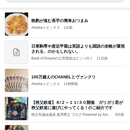
晩酌が進む長芋の簡単おつまみ
Amebaトピックス
1日前
日東駒専や産近甲龍は英語よりも国語の攻略が重視
される、のかもしれない。
Bank of Dreamの公営競技はどこへ行く
11日前
100万越えのCHANELとヴァンクリ
Amebaトピックス
11時間前
【秩父鉄道】８/２～１１/３０開催 ガリガリ君が
秩父鉄道に遊びにやってくる！のご紹介です
秩父市議会議員 黒澤秀之 ブログ Powered by Ameb
9日前
a