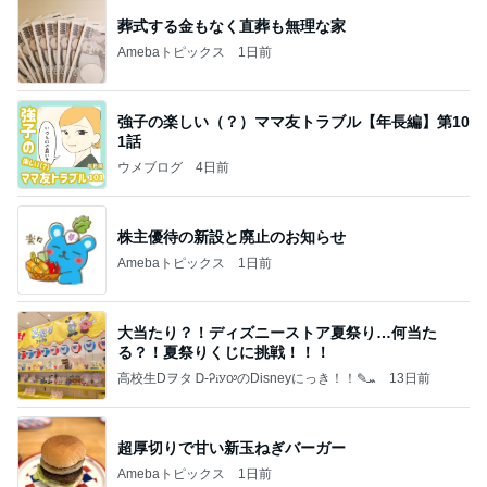
葬式する金もなく直葬も無理な家
Amebaトピックス
1日前
強子の楽しい（？）ママ友トラブル【年長編】第10
1話
ウメブログ
4日前
株主優待の新設と廃止のお知らせ
Amebaトピックス
1日前
大当たり？！ディズニーストア夏祭り…何当た
る？！夏祭りくじに挑戦！！！
高校生Dヲタ Ꭰ-ᎮꭵꭹꭴのDisneyにっき！！✎ܚ
13日前
超厚切りで甘い新玉ねぎバーガー
Amebaトピックス
1日前