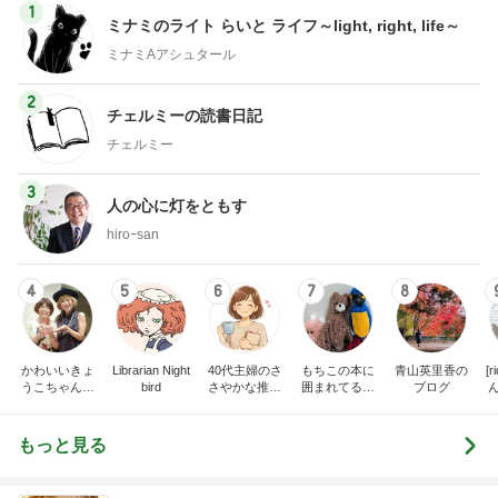
1
ミナミのライト らいと ライフ～light, right, life～
ミナミAアシュタール
2
チェルミーの読書日記
チェルミー
3
人の心に灯をともす
hiroｰsan
4
5
6
7
8
かわいいきょ
Librarian Night
40代主婦のさ
もちこの本に
青山英里香の
[
うこちゃんブ
bird
さやかな推し
囲まれてるブ
ブログ
ログ
時間
ログ
だ
もっと見る