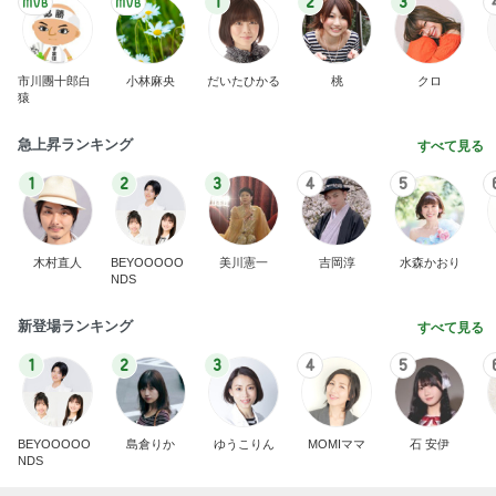
1
2
3
市川團十郎白
小林麻央
だいたひかる
桃
クロ
猿
急上昇ランキング
すべて見る
1
2
3
4
5
木村直人
BEYOOOOO
美川憲一
吉岡淳
水森かおり
NDS
新登場ランキング
すべて見る
1
2
3
4
5
BEYOOOOO
島倉りか
ゆうこりん
MOMIママ
石 安伊
NDS