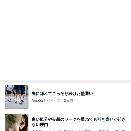
引き寄せ研究所
気にせず過ごし考えが変わった朝
Amebaトピックス
2日前
㊗️喜びを分け合える未来❣️”【この混沌の理由】”⽇
本も⾦融リセットの準備をしてます ””
あいすくりーむ『めるころ』
33分前
子どもが喜ぶ超手抜きのお昼作り
Amebaトピックス
17時間前
クロとこいたんって何かあったの？