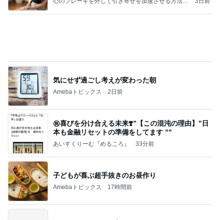
あいのりブログ
2日前
かとうかず子 終わった母の初盆供養
Amebaトピックス
21時間前
かっちちちちが来てくれた！おしゃれなものを持っ
て！
桃オフィシャルブログ Powered by Ameba
10日前