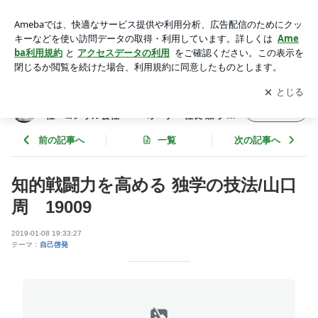
知的戦闘力を高める 独学の技法/山口周 19009 | 年間365冊×
今年22年目 武道場主 兼 投資会社・コンサル会社 オー
アプリをダウンロードして
ブログの更新通知
を受け取りまし
開く
ナー社長 兼 グロービス経営大学院准教授による読書日記
ょう。
年間365冊×今年22年目 武道場主 兼 投資会
フォロー
社・コンサル会社 オーナー社長 兼 グロ
ービス経営大学院准教授による読書日記
前の記事へ
一覧
次の記事へ
知的戦闘力を高める 独学の技法/山口
周 19009
2019-01-08 19:33:27
テーマ：
自己啓発