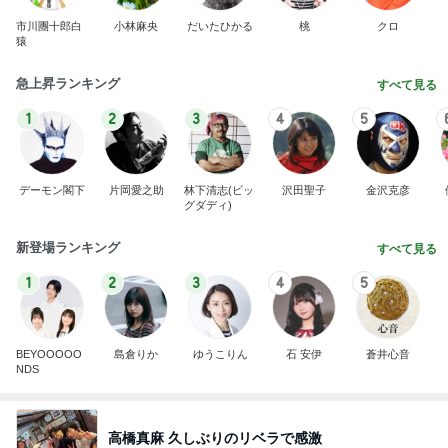
市川團十郎白
小林麻央
だいたひかる
桃
クロ
猿
急上昇ランキング
すべて見る
1
2
3
4
5
デーモン閣下
片岡愛之助
林下清志(ビッ
沢田聖子
金沢克彦
グダディ)
新登場ランキング
すべて見る
1
2
3
4
5
BEYOOOOO
島倉りか
ゆうこりん
石 安伊
蒼井心音
NDS
高橋真麻 久しぶりのリベラで感激