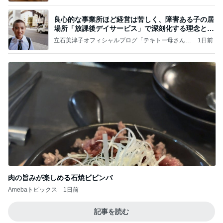
良心的な事業所ほど経営は苦しく、障害ある子の居
場所「放課後デイサービス」で深刻化する理念と現
実の
立石美津子オフィシャルブログ「テキトー母さんの
1日前
すすめ」Powered by Ameba
肉の旨みが楽しめる石焼ビビンバ
Amebaトピックス
1日前
記事を読む