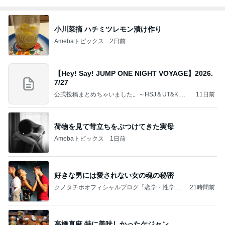
小川菜摘 ハチミツレモン漬け作り
Amebaトピックス
2日前
【Hey! Say! JUMP ONE NIGHT VOYAGE】2026.
7/27
公式投稿まとめちゃいました。～HSJ＆UT&K.O.
11日前
～
荷物を見て苛立ちをぶつけてきた実母
Amebaトピックス
1日前
好きな男には愛されない女の魂の秘密
クノタチホオフィシャルブログ「恋学・性学研
21時間前
究室」Powered by Ameba
高橋真麻 特に美味しかったケジャン