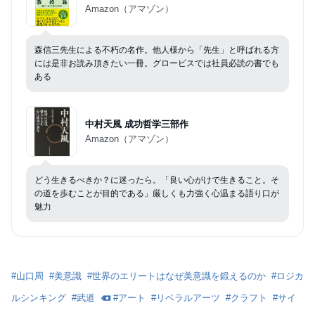
Amazon（アマゾン）
森信三先生による不朽の名作。他人様から「先生」と呼ばれる方
には是非お読み頂きたい一冊。グロービスでは社員必読の書でも
ある
中村天風 成功哲学三部作
Amazon（アマゾン）
どう生きるべきか？に迷ったら。「良い心がけで生きること。そ
の道を歩むことが目的である」厳しくも力強く心温まる語り口が
魅力
#
山口周
#
美意識
#
世界のエリートはなぜ美意識を鍛えるのか
#
ロジカ
ルシンキング
#
武道
#
アート
#
リベラルアーツ
#
クラフト
#
サイ