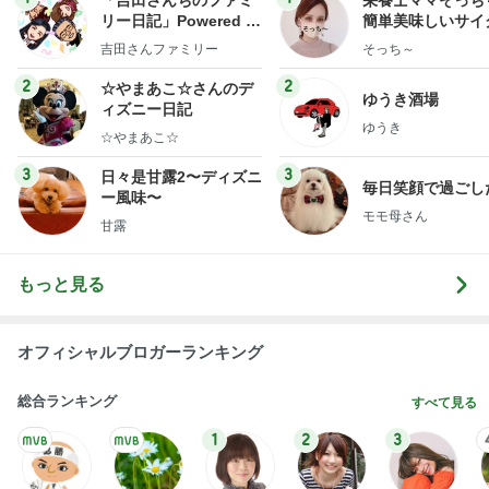
「吉田さんちのファミ
栄養士ママそっち
リー日記」Powered b
簡単美味しいサイ
y Ameba 吉田さんファ
献立
吉田さんファミリー
そっち～
ミリーオフィシャルブ
ログ
2
2
☆やまあこ☆さんのデ
ゆうき酒場
ィズニー日記
ゆうき
☆やまあこ☆
3
3
日々是甘露2〜ディズニ
毎日笑顔で過ごし
ー風味〜
モモ母さん
甘露
もっと見る
オフィシャルブロガーランキング
総合ランキング
すべて見る
1
2
3