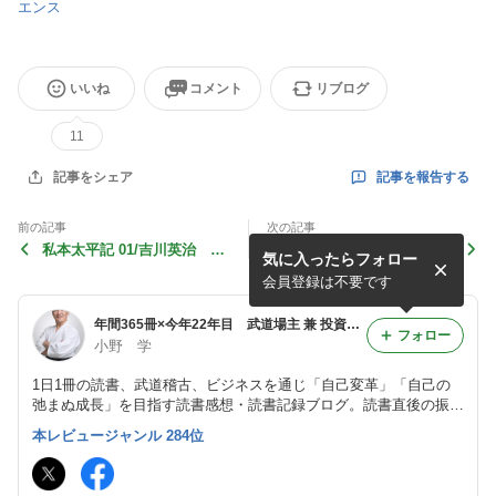
エンス
いいね
コメント
リブログ
11
記事を報告する
記事をシェア
前の記事
次の記事
私本太平記 01/吉川英治 22
第三次世界大戦はもう始まっ
気に入ったらフォロー
218
ている/エマニュエル・トッ
ド 22216
会員登録は不要です
年間365冊×今年22年目 武道場主 兼 投資会社・コンサル会社 オーナー社長 兼 グロービス経営大学院准教授による読書日記
フォロー
小野 学
1日1冊の読書、武道稽古、ビジネスを通じ「自己変革」「自己の
弛まぬ成長」を目指す読書感想・読書記録ブログ。読書直後の振り
返り・アウトプット前提のインプットを心がけつつ、将来の自分自
本レビュージャンル 284位
身の為の検索可能なデータベースとして活用。旧「分譲マンション
屋の読書日記」