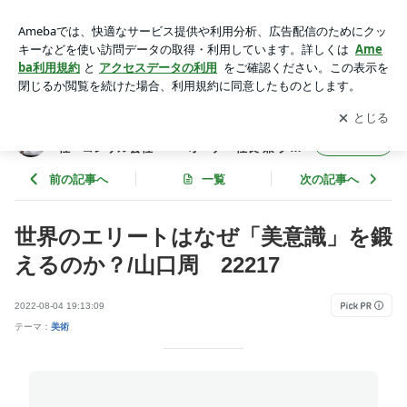
世界のエリートはなぜ「美意識」を鍛えるのか？/山口周 222
17 | 年間365冊×今年22年目 武道場主 兼 投資会社・コンサル
アプリをダウンロードして
ブログの更新通知
を受け取りまし
開く
会社 オーナー社長 兼 グロービス経営大学院准教授によ
ょう。
る読書日記
年間365冊×今年22年目 武道場主 兼 投資会
フォロー
社・コンサル会社 オーナー社長 兼 グロ
ービス経営大学院准教授による読書日記
前の記事へ
一覧
次の記事へ
世界のエリートはなぜ「美意識」を鍛
えるのか？/山口周 22217
2022-08-04 19:13:09
テーマ：
美術