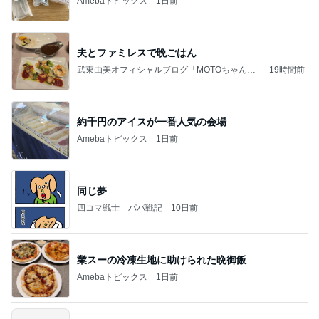
Amebaトピックス
1日前
夫とファミレスで晩ごはん
武東由美オフィシャルブログ「MOTOちゃんと
19時間前
のはっぴぃな毎日」Powered by Ameba
約千円のアイスが一番人気の会場
Amebaトピックス
1日前
同じ夢
四コマ戦士 パパ戦記
10日前
業スーの冷凍生地に助けられた晩御飯
Amebaトピックス
1日前