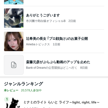
ありがとうございます
市川團十郎白猿オフィシャルB
2日前
辻希美の長女 ｢プロ顔負け｣のお菓子公開
Amebaトピックス
1日前
斎藤元彦がぶらぶら動画のアップを止めた
Bank of Dreamの公営競技はどこへ行く
8日前
ジャンルランキング
本レビュー
20,578人参加中
1
ミナミのライト らいと ライフ～light, right, life～