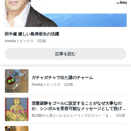
田中健 嬉しい島津亜矢の活躍
Amebaトピックス
2日前
記事を読む
ガチャガチャで出た謎のチャーム
Amebaトピックス
1日前
涅槃寂静をゴールに設定することがなぜ大事なの
か、シンボルを受容可能なメッセージとして投げる
ことが
気功師から見たバレエとヒーリングのコツ～「まと
3日前
いのば」ブログ