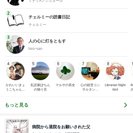
ミナミAアシュタール
2
チェルミーの読書日記
チェルミー
3
人の心に灯をともす
hiroｰsan
4
5
6
7
8
かわいいきょ
乱読家ぽちん
マルサの長女
心の経営コン
Librarian Night
うこちゃんブ
の独り言
サルタント
bird
ログ
（中小企業診
断士） 日本
の心（古典）
もっと見る
研究者 白倉
信司
病院から退院をお願いされた父