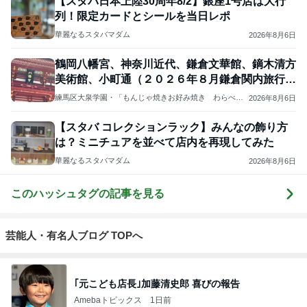
【スタバ日本上陸30周年8/2】銀座1号店は大行
列！限定カードとシールを当日レポ
華麗なるスタバマダム
2026年8月6日
鶴岡八幡宮、神奈川近代、鎌倉文華館、鏑木清方
美術館、小町通（２０２６年８月鎌倉関内旅行そ
の２）
練馬区大泉学園・「もんじゃ焼きお好み焼き わらべ」
2026年8月6日
のつぶやき
【スタバ コレクションラック】みんなの飾り方
は？ミニチュアを並べて店内を再現してみた
華麗なるスタバマダム
2026年8月6日
このハッシュタグの記事を見る
芸能人・有名人ブログ TOPへ
｢元こども店長｣加藤清史郎 喜びの報告
Amebaトピックス
1日前