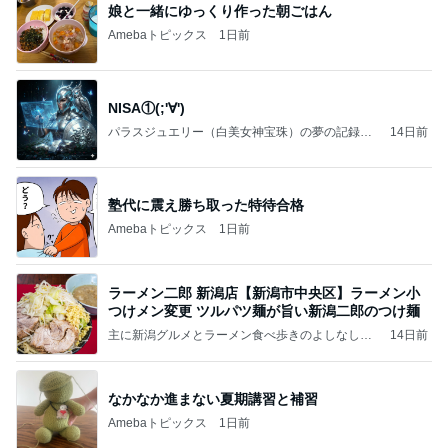
娘と一緒にゆっくり作った朝ごはん
Amebaトピックス
1日前
NISA①(;'∀')
パラスジュエリー（白美女神宝珠）の夢の記録
14日前
（続編）
塾代に震え勝ち取った特待合格
Amebaトピックス
1日前
ラーメン二郎 新潟店【新潟市中央区】ラーメン小
つけメン変更 ツルパツ麺が旨い新潟二郎のつけ麺
主に新潟グルメとラーメン食べ歩きのよしなしご
14日前
と
なかなか進まない夏期講習と補習
Amebaトピックス
1日前