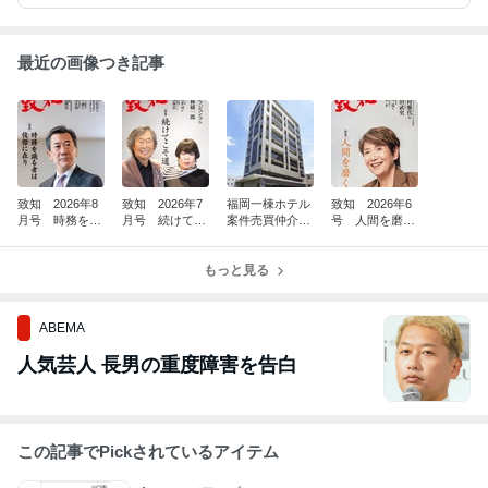
最近の画像つき記事
致知 2026年8
致知 2026年7
福岡一棟ホテル
致知 2026年6
月号 時務を識
月号 続けてこ
案件売買仲介完
号 人間を磨
る者は俊傑に在
そ道 26176
了(^^)/
く 26140
り 26211
もっと見る
ABEMA
人気芸人 長男の重度障害を告白
この記事でPickされているアイテム