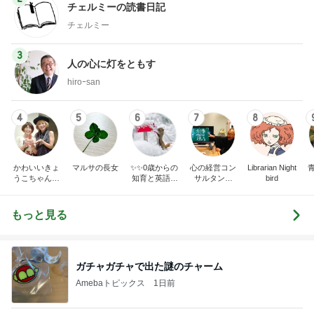
チェルミーの読書日記
チェルミー
3
人の心に灯をともす
hiroｰsan
4
5
6
7
8
かわいいきょ
マルサの長女
✨✨0歳からの
心の経営コン
Librarian Night
うこちゃんブ
知育と英語✨
サルタント
bird
ログ
✨
（中小企業診
断士） 日本
の心（古典）
もっと見る
研究者 白倉
信司
ガチャガチャで出た謎のチャーム
Amebaトピックス
1日前