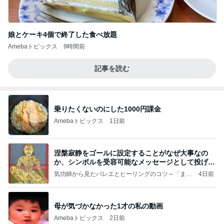
娘とケーキ4個で終了した食べ放題
Amebaトピックス
9時間前
記事を読む
乗りたくないのにした1000円課金
Amebaトピックス
1日前
涅槃寂静をゴールに設定することがなぜ大事なの
か、シンボルを受容可能なメッセージとして投げる
ことが
気功師から見たバレエとヒーリングのコツ～「まと
4日前
いのば」ブログ
母が気づかなかった1才の私の動画
Amebaトピックス
2日前