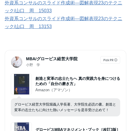
外資系コンサルのスライド作成術―図解表現23のテクニ
ック/山口 周 15033
外資系コンサルのスライド作成術―図解表現23のテクニ
ック/山口 周 13153
MBA/グロービス経営大学院
小野 学
創造と変革の志士たちへ 真の実践力を身につける
ための「自分の磨き方」
Amazon（アマゾン）
グロービス経営大学院堀義人学長著、大学院生必読の書。創造と
変革の志士たちに向けた熱いメッセージを是非受け止めて！
グロービスMBAマネジメント･ブック［改訂3版］