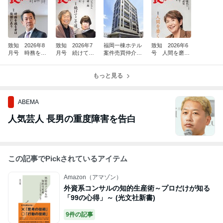
致知 2026年8
致知 2026年7
福岡一棟ホテル
致知 2026年6
月号 時務を識
月号 続けてこ
案件売買仲介完
号 人間を磨
る者は俊傑に在
そ道 26176
了(^^)/
く 26140
り 26211
もっと見る
ABEMA
人気芸人 長男の重度障害を告白
この記事でPickされているアイテム
Amazon（アマゾン）
外資系コンサルの知的生産術～プロだけが知る
「99の心得」～ (光文社新書)
9件の記事