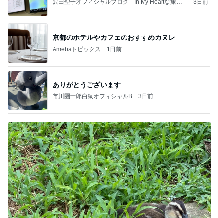
沢田聖子オフィシャルブログ「In My Heartな旅日
3日前
記」by Ameba
京都のホテルやカフェのおすすめカヌレ
Amebaトピックス
1日前
ありがとうございます
市川團十郎白猿オフィシャルB
3日前