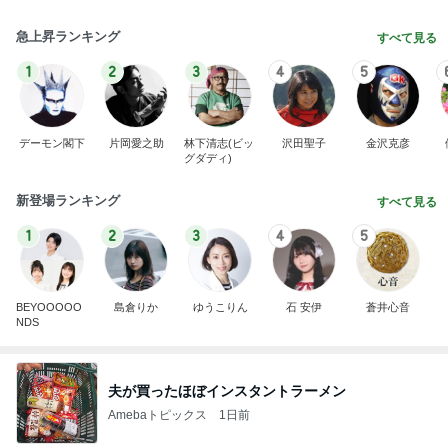
急上昇ランキング
すべて見る
1
2
3
4
5
デーモン閣下
片岡愛之助
林下清志(ビッ
沢田聖子
金沢克彦
グダディ)
新登場ランキング
すべて見る
1
2
3
4
5
BEYOOOOO
島倉りか
ゆうこりん
石 安伊
蒼井心音
NDS
夫が買ったほぼインスタントラーメン
Amebaトピックス
1日前