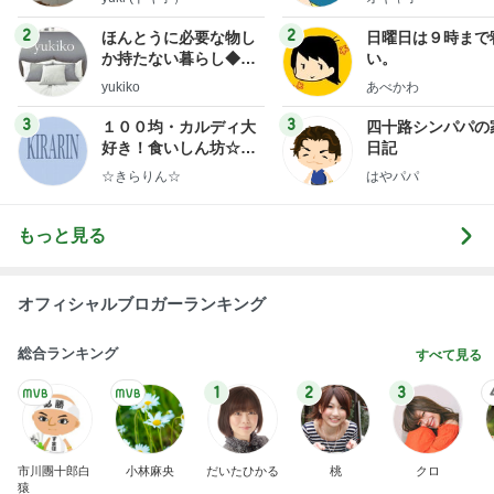
2
2
ほんとうに必要な物し
日曜日は９時まで
か持たない暮らし◆Ke
い。
ep Life Simple◆〜イ
yukiko
あべかわ
ンテリアのきろく〜
3
3
１００均・カルディ大
四十路シンパパの
好き！食いしん坊☆き
日記
らりん☆のブログ
☆きらりん☆
はやパパ
もっと見る
オフィシャルブロガーランキング
総合ランキング
すべて見る
1
2
3
市川團十郎白
小林麻央
だいたひかる
桃
クロ
猿