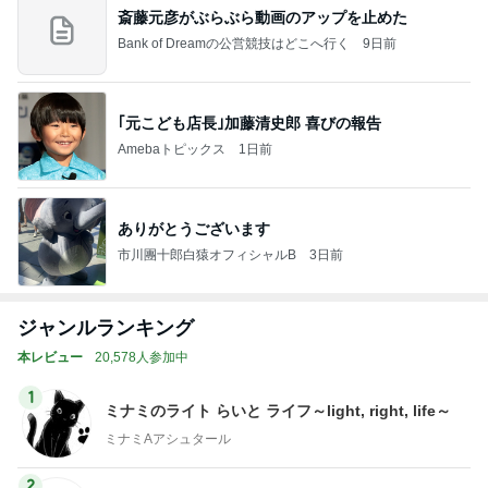
斎藤元彦がぶらぶら動画のアップを止めた
Bank of Dreamの公営競技はどこへ行く
9日前
｢元こども店長｣加藤清史郎 喜びの報告
Amebaトピックス
1日前
ありがとうございます
市川團十郎白猿オフィシャルB
3日前
ジャンルランキング
本レビュー
20,578人参加中
1
ミナミのライト らいと ライフ～light, right, life～
ミナミAアシュタール
2