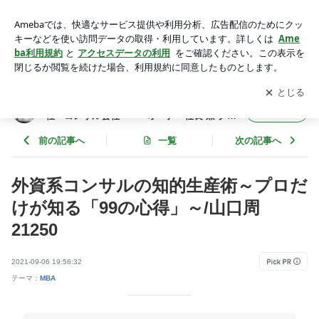
外資系コンサルの知的生産術～プロだけが知る「99の心得」
～/山口周 21250 | 年間365冊×今年22年目 武道場主 兼 投資
アプリをダウンロードして
ブログの更新通知
を受け取りまし
開く
会社・コンサル会社 オーナー社長 兼 グロービス経営大
ょう。
学院准教授による読書日記
年間365冊×今年22年目 武道場主 兼 投資会
フォロー
社・コンサル会社 オーナー社長 兼 グロ
ービス経営大学院准教授による読書日記
前の記事へ
一覧
次の記事へ
外資系コンサルの知的生産術～プロだ
けが知る「99の心得」～/山口周
21250
2021-09-06 19:56:32
テーマ：
MBA