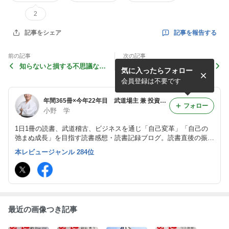
2
記事を報告する
記事をシェア
前の記事
次の記事
知らないと損する不思議な
才能の正体/坪田信貴 21249
気に入ったらフォロー
話/斎藤一人 21251
会員登録は不要です
年間365冊×今年22年目 武道場主 兼 投資会社・コンサル会社 オーナー社長 兼 グロービス経営大学院准教授による読書日記
フォロー
小野 学
1日1冊の読書、武道稽古、ビジネスを通じ「自己変革」「自己の
弛まぬ成長」を目指す読書感想・読書記録ブログ。読書直後の振り
返り・アウトプット前提のインプットを心がけつつ、将来の自分自
本レビュージャンル 284位
身の為の検索可能なデータベースとして活用。旧「分譲マンション
屋の読書日記」
最近の画像つき記事