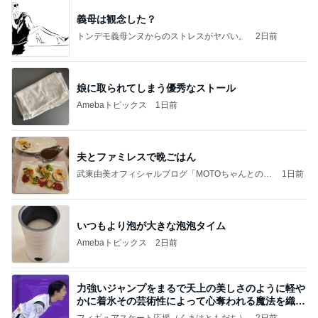
義母は観念した？
トンデモ義母ンヌからのストレスがヤバい。
2日前
娘に取られてしまう優秀なストール
Amebaトピックス
1日前
夫とファミレスで晩ごはん
武東由美オフィシャルブログ「MOTOちゃんとのは
1日前
っぴぃな毎日」Powered by Ameba
いつもより泡が大きな泡泡タイム
Amebaトピックス
2日前
力強いジャンプをまるで天上の美しさのように軽や
かに着氷その芸術性によって心奪われる魔法を織り
なす
フィギュアスケート応援（くまはともだち）
2日前