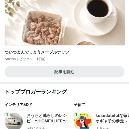
ついつまんでしまうメープルナッツ
Amebaトピックス
1日前
記事を読む
トップブロガーランキング
インテリア&DIY
子育て
1
1
おうちと暮らしのレシ
kosodatefulな毎
ピ 〜HOME&LIFE〜
オギャ子の暴走～
yuki (ドキ子）
オギャ子