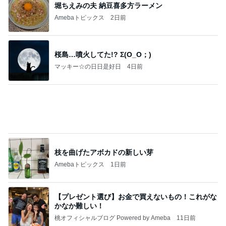
堀ちえみの夫 納豆喜多方ラーメン
Amebaトピックス
2日前
桜島…噴火してた!? Σ(O_O；)
マッキー☆の日日是好日
4日前
枝を曲げたアボカドの新しい芽
Amebaトピックス
1日前
【プレゼント選び】お金で買えないもの！これがな
かなか難しい！
桃オフィシャルブログ Powered by Ameba
11日前