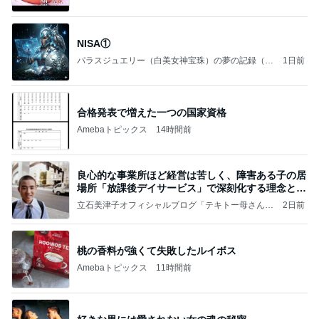
NISA①
パラスジュエリー（白美女神宝珠）の夢の記録（続
1日前
編）
合格発表で増えた一つの国家資格
Amebaトピックス
14時間前
良心的な事業所ほど経営は苦しく、障害ある子の居
場所「放課後デイサービス」で深刻化する理念と現
実の
立石美津子オフィシャルブログ「テキトー母さんの
2日前
すすめ」Powered by Ameba
桃の香料が強くて失敗したルイボス
Amebaトピックス
11時間前