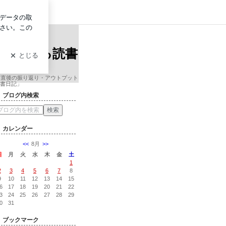
イン
院准教授による読書日記
ンサル会
授による読書
書直後の振り返り・アウトプット
書日記」
ブログ内検索
カレンダー
<<
8月
>>
日
月
火
水
木
金
土
1
2
3
4
5
6
7
8
9
10
11
12
13
14
15
6
17
18
19
20
21
22
3
24
25
26
27
28
29
0
31
ブックマーク