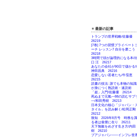
最新の記事
トランプの世界戦略/佐藤優
26219
[7巻] 7つの習慣プライベート
ーチ レッスン7 自分を磨こ
26218
3時間で頭が論理的になる本/
口 汪 26217
あなたの会社が90日で儲かる!/
神田昌典 26216
恋愛しない若者たち/牛窪恵
26215
読書の技法: 誰でも本物の知識
が身につく熟読術・速読術
「超」入門/佐藤優 26214
死ぬまで元氣―88の読むサプ
―/和田秀樹 26213
日本文化の核心「ジャパン・
タイル」を読み解く/松岡正
26212
致知 2026年8月号 時務を
る者は俊傑に在り 26211
天下無敵をめざす生き方/内田
樹 26210
プアジャパン――インフレ世