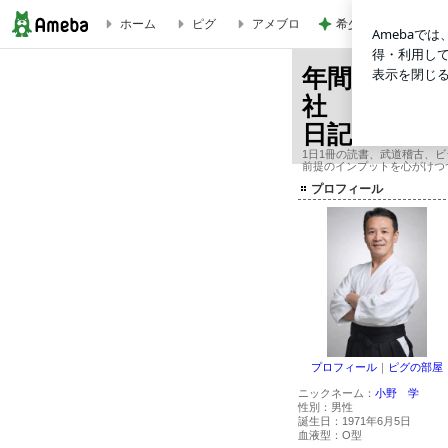
希少で特別なお線香
ホーム
ピグ
アメブロ
自由になるための技術 リベラルアーツ/山口周 21115 | 年間365冊×今年2
年間365冊
社 オーナ
日記
1日1冊の読書、武道稽古、
前提のインプットを心がけつ
プロフィール
プロフィール
｜
ピグの部屋
ニックネーム：
小野 学
性別：
男性
誕生日：
1971年6月5日
血液型：
O型