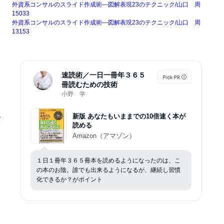
外資系コンサルのスライド作成術―図解表現23のテクニック/山口 周
15033
外資系コンサルのスライド作成術―図解表現23のテクニック/山口 周
13153
速読術／一日一冊年３６５
冊読むための技術
小野 学
、
新版 あなたもいままでの10倍速く本が
ト
読める
Amazon（アマゾン）
１日１冊年３６５冊本を読めるようになったのは、こ
の本のお陰。誰でも出来るようになるが、継続し習慣
化できるか？がポイント