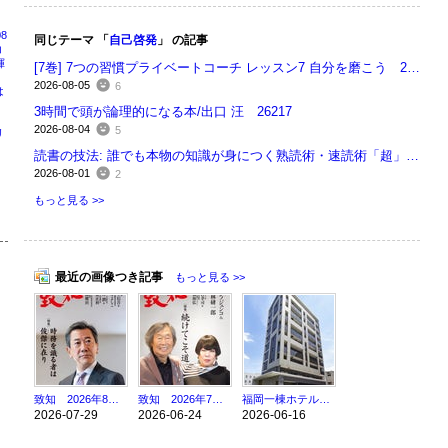
8
同じテーマ 「
自己啓発
」 の記事
コ
揮
[7巻] 7つの習慣プライベートコーチ レッスン7 自分を磨こう 26218
2026-08-05
6
は
3時間で頭が論理的になる本/出口 汪 26217
2026-08-04
5
リ
周
読書の技法: 誰でも本物の知識が身につく熟読術・速読術「超」入門/佐藤優 26214
2026-08-01
2
もっと見る >>
最近の画像つき記事
もっと見る >>
致知 2026年8月号 時務を識る者は俊傑に在り 26211
致知 2026年7月号 続けてこそ道 26176
福岡一棟ホテル案件売買仲介完了(^^)/
2026-07-29
2026-06-24
2026-06-16