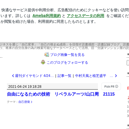
でのご供養
新規登録
ログ
芸能人ブログ
人気ブログ
2年目 武道場主 兼 投資会社・コンサル会社 オーナー社長 兼 グロービス経営大学
×今年22年目 武道場主 兼 投資会社・コ
ー社長 兼 グロービス経営大学院准教
ビジネスを通じ「自己変革」「自己の弛まぬ成長」を目指す読書感想・読書記録ブログ。読
つ、将来の自分自身の為の検索可能なデータベースとして活用。旧「分譲マンション屋の読
ブログ画像一覧を見る
このブログをフォローする
週刊ダイヤモンド 4/24号 最強の中高一貫校 小学校・幼児教育 21116
|
記事一覧
|
中村天風と植芝盛平 氣の確立/藤平光一 21114
2021-04-24 19:18:28
自由になるための技術 リベラルアーツ/山口周 21115
テーマ：
自己啓発
1
2
3