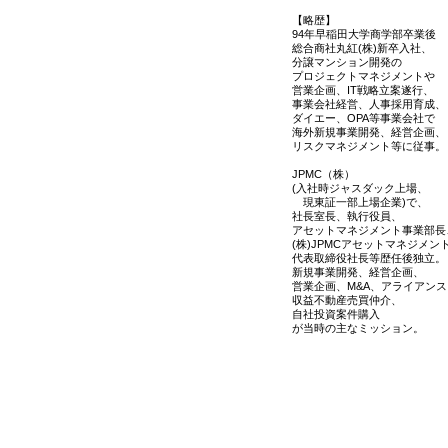
【略歴】
94年早稲田大学商学部卒業後
総合商社丸紅(株)新卒入社、
分譲マンション開発の
プロジェクトマネジメントや
営業企画、IT戦略立案遂行、
事業会社経営、人事採用育成、
ダイエー、OPA等事業会社で
海外新規事業開発、経営企画、
リスクマネジメント等に従事。
JPMC（株）
(入社時ジャスダック上場、
現東証一部上場企業)で、
社長室長、執行役員、
アセットマネジメント事業部長
(株)JPMCアセットマネジメン
代表取締役社長等歴任後独立。
新規事業開発、経営企画、
営業企画、M&A、アライアンス
収益不動産売買仲介、
自社投資案件購入
が当時の主なミッション。