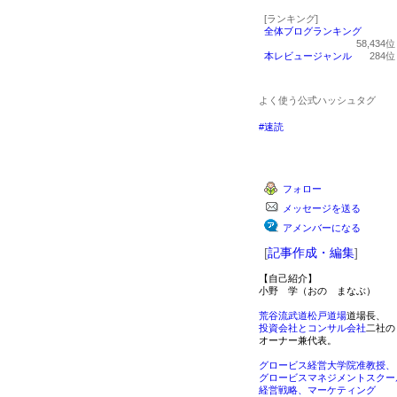
[ランキング]
全体ブログランキング
58,434
本レビュージャンル
284
よく使う公式ハッシュタグ
#速読
フォロー
メッセージを送る
アメンバーになる
[
記事作成・編集
]
【自己紹介】
小野 学（おの まなぶ）
荒谷流武道松戸道場
道場長、
投資会社とコンサル会社
二社の
オーナー兼代表。
グロービス経営大学院准教授、
グロービスマネジメントスクー
経営戦略、マーケティング