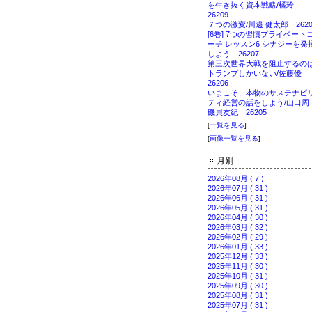
を生き抜く資本戦略/橘玲
26209
７つの激変/川邊 健太郎 2620
[6巻] 7つの習慣プライベート
ーチ レッスン6 シナジーを発
しよう 26207
第三次世界大戦を阻止するの
トランプしかいない/佐藤優
26206
いまこそ、本物のサステナビ
ティ経営の話をしよう/山口
磯貝友紀 26205
[
一覧を見る
]
[
画像一覧を見る
]
月別
2026年08月 ( 7 )
2026年07月 ( 31 )
2026年06月 ( 31 )
2026年05月 ( 31 )
2026年04月 ( 30 )
2026年03月 ( 32 )
2026年02月 ( 29 )
2026年01月 ( 33 )
2025年12月 ( 33 )
2025年11月 ( 30 )
2025年10月 ( 31 )
2025年09月 ( 30 )
2025年08月 ( 31 )
2025年07月 ( 31 )