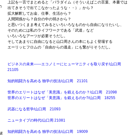
上記を一言でまとめると「パラダイム（そういえばこの言葉、本書では
の
出てきそうで出てこなかったような・・）」から？
拡大解釈してお金、仕事、生活から？
人間関係から？自分の中の弱さから？
と思いつくまま考えてみるといろいろなものから自由になりたいし、
そのためには私のライフワークである「武道」など
いろいろなアーツが必要そうだし。
。
そしてあまりに自由になると山口周さんの本にもよく登場する
エーリッヒフロムの「自由からの逃走」にも繋がりそうだし。
ビジネスの未来――エコノミーにヒューマニティを取り戻す/山口周
21105
知的戦闘力を高める 独学の技法/山口周 21101
世界のエリートはなぜ「美意識」を鍛えるのか？/山口周 21098
世界のエリートはなぜ「美意識」を鍛えるのか?/山口周 18255
武器になる哲学/山口周 21093
ニュータイプの時代/山口周 21081
知的戦闘力を高める 独学の技法/山口周 19009
破