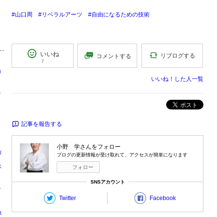
#山口周
#リベラルアーツ
#自由になるための技術
いいね
リブログする
コメントする
7
コ
う
いいね！した人一覧
出
ポスト
記事を報告する
小野 学
さんをフォロー
リ
ブログの更新情報が受け取れて、アクセスが簡単になります
ス
フォロー
剛
SNSアカウント
識
Twitter
Facebook
界