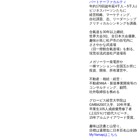
パートナーファカルティ
年約170回超年延4千人～5千人
ビジネスパーソンたちに
経営戦略、マーケティング、
自社課題、志、リーダーシップ
クリティカルシンキングを講義
合氣道を30年以上継続、
世界大会3位、全日本大会優勝
趣味が高じ松戸市の自宅内に
ささやかな武道場
（旧一燈館合氣道場）を創る。
現荒谷流武道松戸道場長
メガソーラー発電所や
一棟マンションへ全国五か所に
投資、開発、所有運営中。
不動産・相続・経営・
不動産M&A・新規事業開発等の
コンサルティング、顧問、
社外取締役を務める
グロービス経営大学院は
GMBA2007入学、10年卒業。
卒業生105人成績優秀修了者
(上位5％)で総代スピーチ。
15年アルムナイアワード受賞。
趣味は読書と山登り。
目標は還暦迄に日本百名山全踏
MyYamapはこちら