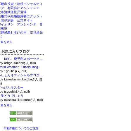
不動産投資・相続コンサルティ
ング 有限会社アンシャンテ
荒谷流武道松戸道場
結婚式や結婚披露宴にクラシッ
ク出張演奏 公式サイト
バイオリン アンシャンテ 音
楽教室
熊野飛鳥むすびの里（荒谷卓先
生）
一覧を見る
お気に入りブログ
KSC 鹿児島スポーツクラブのブログ
 by arrigo-sacchiさん null)
orld Weather ｰOfficial Blogｰ
 by 1go-itieさん null)
めしょんオフィシャルブログ「-あなたを幸せにする魔法の言葉-」Powered by Ameba
 by kawaikunarukotobaさん 更
)
すっぴんマスター
 by tsucchiniさん null)
文学どうでしょう
 by classical-literatureさん null)
一覧を見る
※著作権についてのご注意