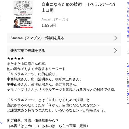
自由になるための技術 リベラルアーツ/
山口周
位
↓
ラ
位
↓
Amazon（アマゾン）
ン
ラ
1,595円
キ
ン
ン
キ
グ
ン
下
グ
Amazon（アマゾン）
で詳細を見る
降
下
降
楽天市場
で詳細を見る
★★★★★
(
またまた山口周さんの本。
W
他の著作でもよく登場するキーワード
(
「リベラルアーツ」に的を絞り、
(
中西輝政さん、出口治明さん、橋爪大三郎さん、
新
平井正修さん、菊澤研宗さん、矢野和男さん、
ヤマザキマリさんらリベラルアーツを体現される方々との対談で構成。
(
(
「リベラルアーツ」とは「自由になるための技術」と
直訳されるのだそうだが「何から」自由になるためなのか？
と課題意識を持ちつつ読むと、いろいろなヒントが得られそう。
固定概念、常識、価値基準から？
ル
（本書「はじめに」にあるのはこららの言葉、定義）