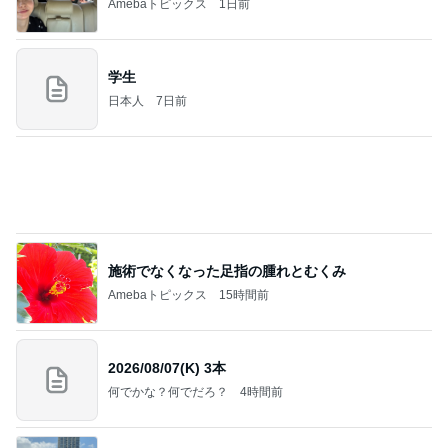
上野で絵を見た後のインバウンド下見
Amebaトピックス
1日前
夫とファミレスで晩ごはん
武東由美オフィシャルブログ「MOTOちゃんとのは
1日前
っぴぃな毎日」Powered by Ameba
割引のおすしと刺身の盛り合わせ
Amebaトピックス
1日前
同じ夢
四コマ戦士 パパ戦記
10日前