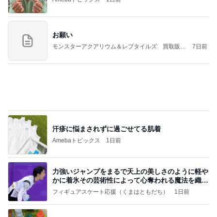
娘が激ハマり中のシンクのおもちゃ
Amebaトピックス
1日前
(長期保存カレーライスセット)
たかたんのコストコ通への道
8日前
高橋英樹 お土産に貰った手作りジャム
Amebaトピックス
1日前
義母は観念した？
トンデモ義母ンヌからのストレスがヤバい。
2日前