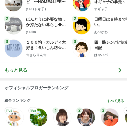
ピ 〜HOME&LIFE〜
オギャ子の暴走～
yuki (ドキ子）
オギャ子
2
2
ほんとうに必要な物し
日曜日は９時まで
か持たない暮らし◆Ke
い。
ep Life Simple◆〜イ
yukiko
あべかわ
ンテリアのきろく〜
3
3
１００均・カルディ大
四十路シンパパの
好き！食いしん坊☆き
日記
らりん☆のブログ
☆きらりん☆
はやパパ
もっと見る
オフィシャルブロガーランキング
総合ランキング
すべて見る
1
2
3