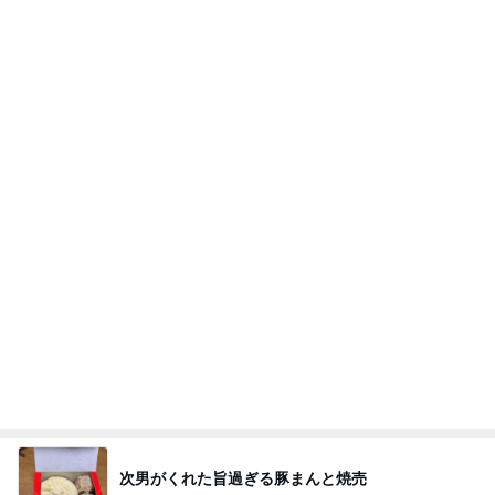
Amebaトピックス
1日前
斎藤元彦がぶらぶら動画のアップを止めた
Bank of Dreamの公営競技はどこへ行く
8日前
東MAX 韓国の穴場で感動した塩パン
Amebaトピックス
1日前
７人待ち
沢田聖子オフィシャルブログ「In My Heartな旅日
2日前
記」by Ameba