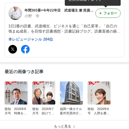
年間365冊×今年22年目 武道場主 兼 投資会社・コンサル会社 オーナー社長 兼 グロービス経営大学院准教授による読書日記
フォロー
小野 学
1日1冊の読書、武道稽古、ビジネスを通じ「自己変革」「自己の
弛まぬ成長」を目指す読書感想・読書記録ブログ。読書直後の振り
返り・アウトプット前提のインプットを心がけつつ、将来の自分自
本レビュージャンル 284位
身の為の検索可能なデータベースとして活用。旧「分譲マンション
屋の読書日記」
最近の画像つき記事
致知 2026年8
致知 2026年7
福岡一棟ホテル
致知 2026年6
月号 時務を識
月号 続けてこ
案件売買仲介完
号 人間を磨
る者は俊傑に在
そ道 26176
了(^^)/
く 26140
り 26211
もっと見る