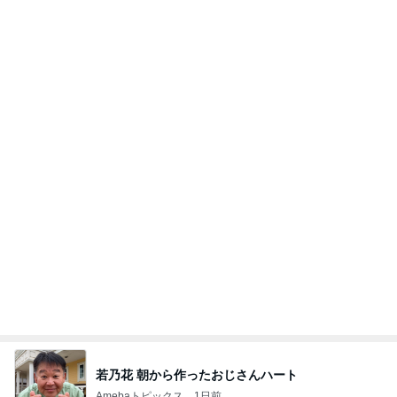
お願い
モンスターアクアリウム＆レプタイルズ 買取販売
7日前
情報
汗疹に悩まされずに過ごせてる肌着
Amebaトピックス
1日前
力強いジャンプをまるで天上の美しさのように軽や
かに着氷その芸術性によって心奪われる魔法を織り
なす
フィギュアスケート応援（くまはともだち）
1日前