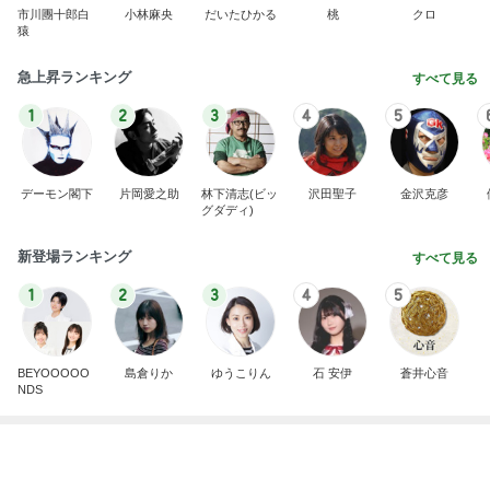
市川團十郎白
小林麻央
だいたひかる
桃
クロ
猿
急上昇ランキング
すべて見る
1
2
3
4
5
デーモン閣下
片岡愛之助
林下清志(ビッ
沢田聖子
金沢克彦
グダディ)
新登場ランキング
すべて見る
1
2
3
4
5
BEYOOOOO
島倉りか
ゆうこりん
石 安伊
蒼井心音
NDS
次男がくれた旨過ぎる豚まんと焼売