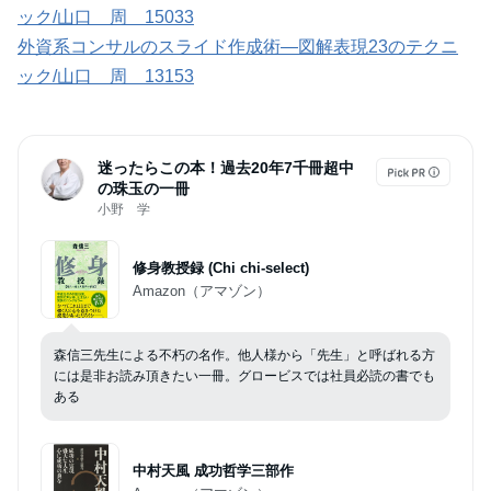
ック/山口 周 15033
外資系コンサルのスライド作成術―図解表現23のテクニ
ック/山口 周 13153
迷ったらこの本！過去20年7千冊超中
の珠玉の一冊
小野 学
修身教授録 (Chi chi-select)
Amazon（アマゾン）
森信三先生による不朽の名作。他人様から「先生」と呼ばれる方
には是非お読み頂きたい一冊。グロービスでは社員必読の書でも
ある
中村天風 成功哲学三部作