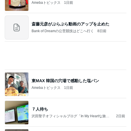
堀ちえみ 家族と憩いの鶏すき
Amebaトピックス
2日前
ありがとうございます
市川團十郎白猿オフィシャルB
2日前
藤あや子 最高だった津田屋の弁当
Amebaトピックス
1日前
広島原爆の日 市長の言葉に動揺する総理
ブルーサファイア
1日前