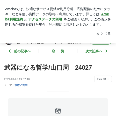
武器になる哲学/山口周 24027 | 年間365冊×今年22年目 武
道場主 兼 投資会社・コンサル会社 オーナー社長 兼 グロ
アプリをダウンロードして
ブログの更新通知
を受け取りまし
開く
ービス経営大学院准教授による読書日記
ょう。
年間365冊×今年22年目 武道場主 兼 投資会
フォロー
社・コンサル会社 オーナー社長 兼 グロ
ービス経営大学院准教授による読書日記
前の記事へ
一覧
次の記事へ
武器になる哲学/山口周 24027
2024-01-26 19:37:40
テーマ：
宗教／哲学