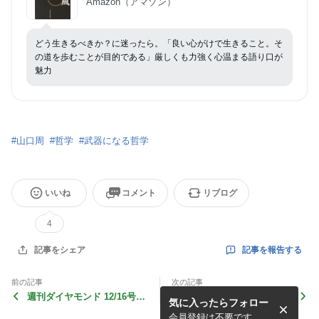
Amazon（アマゾン）
どう生きるべきか？に迷ったら。「良い心がけで生きること。そ
の道を歩むことが目的である」厳しくも力強く心温まる語り口が
魅力
#
山口周
#
哲学
#
武器になる哲学
いいね
コメント
リブログ
4
記事を報告する
記事をシェア
前の記事
次の記事
週刊ダイヤモンド 12/16号
「孝経」人生をひらく心得/
気に入ったらフォロー
ソニー・ホンダの逆襲 240
伊與田覺 24026
28
会員登録は不要です