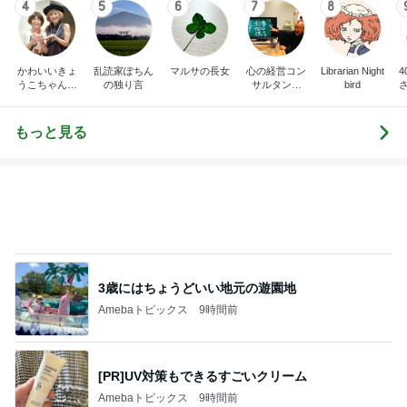
4
5
6
7
8
かわいいきょ
乱読家ぽちん
マルサの長女
心の経営コン
Librarian Night
うこちゃんブ
の独り言
サルタント
bird
ログ
（中小企業診
断士） 日本
の心（古典）
もっと見る
研究者 白倉
信司
3歳にはちょうどいい地元の遊園地
Amebaトピックス
9時間前
[PR]UV対策もできるすごいクリーム
Amebaトピックス
9時間前