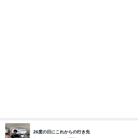
学生
日本人
7日前
施術でなくなった足指の腫れとむくみ
Amebaトピックス
15時間前
2026/08/07(K) 3本
何でかな？何でだろ？
4時間前