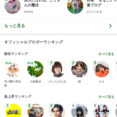
美人になれる、たくさ
白柴 『きなこ』 
んの魔法
楽ブログ
hiromi
ひろ☆みき
もっと見る
オフィシャルブロガーランキング
総合ランキング
すべて見る
1
2
3
市川團十郎白
小林麻央
だいたひかる
桃
クロ
猿
急上昇ランキング
すべて見る
1
2
3
4
5