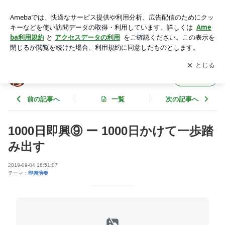
1000日即興⑨ ー 1000日かけて一歩踏み出す | 時空を旅するピ
アニーノ
アプリをダウンロードして
ブログの更新通知
を受け取りまし
開く
ょう。
時空を旅するピアニーノ
フォロー
前の記事へ
一覧
次の記事へ
1000日即興⑨ ー 1000日かけて一歩踏
み出す
2019-09-04 16:51:07
テーマ：
即興演奏