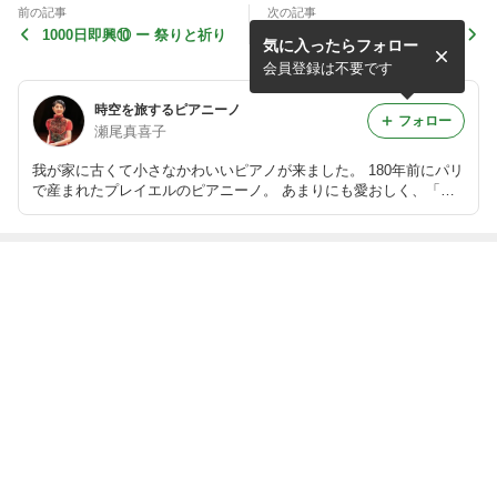
前の記事
次の記事
1000日即興⑩ ー 祭りと祈り
1000日即興⑧ ー 刹那に立ち
気に入ったらフォロー
会う
会員登録は不要です
時空を旅するピアニーノ
フォロー
瀬尾真喜子
我が家に古くて小さなかわいいピアノが来ました。 180年前にパリ
で産まれたプレイエルのピアニーノ。 あまりにも愛おしく、「時
空を超えてようこそ！」の気持ちを込めて、私自身のための記録も
兼ねて、ブログを始めました。