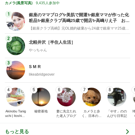
カメラ(風景写真)
9,435人参加中
1
銀座のママブログ✨美肌で開運✨銀座ママが作った化
粧品✨銀座クラブ高嶋25歳で開店✨高嶋りえ子 お着
物でエルメス バーキン コーデ
【銀座クラブ高嶋】元OL婚約破棄から24歳で銀座ママ25歳でオーナーママ銀座 美肌で開運♡パワースポット巡り高嶋りえ子ブログ
2
北軽井沢［半住人生活］
やっちゃん
3
S M R
likeabridgeover
4
5
6
7
8
Akinobu Tanig
秘密基地
妻に先立たれ
カメラと歩
「やす」のの
uchi | Itoshima
た老人ブログ
く、日本の風
んびり日常記
Landscape Ph
景スナップ紀
otographer
行
もっと見る