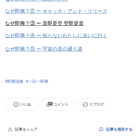
なぜ即興？② ー キャッチ・アンド・リリース
なぜ即興？③ ー 音即是空 空即是音
なぜ即興？④ ー 知らないわたしに会いに行く
なぜ即興？⑤ ー 宇宙の音の通り道
#
即興演奏
#
一日一即興
いいね
コメント
リブログ
記事を報告する
記事をシェア