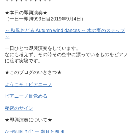
＊＊＊＊＊＊＊＊＊＊
★本日の即興演奏★
（一日一即興999日目2019年9月4日）
～ 秋風おどる Autumn wind dances ～ 木の実のステップ
～
一日ひとつ即興演奏をしています。
なにも考えず、
その時その空中に漂っているものをピアノ
に渡す実験です。
★このブログのいきさつ★
ようこそ！ピアニーノ
ピアニーノ目覚める
秘密のサイン
★即興演奏について★
なぜ即興？① ー 満月と即興