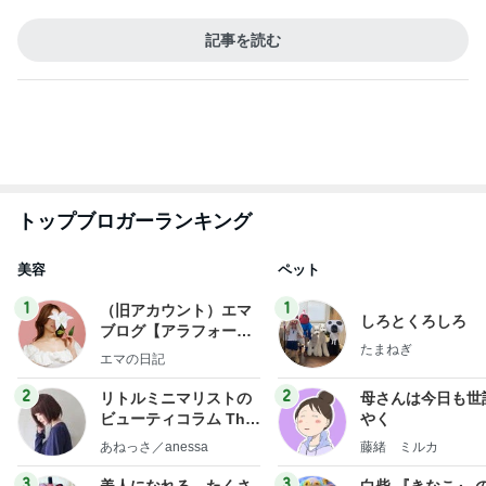
記事を読む
トップブロガーランキング
美容
ペット
1
1
（旧アカウント）エマ
しろとくろしろ
ブログ【アラフォー会
たまねぎ
社売却セカンドライ
エマの日記
フ】
2
2
リトルミニマリストの
母さんは今日も世
ビューティコラム The
やく
little minimalist's bea
あねっさ／anessa
藤緒 ミルカ
uty colum
3
3