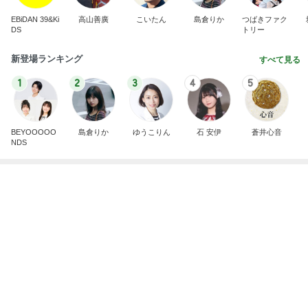
EBiDAN 39&Ki
高山善廣
こいたん
島倉りか
つばきファク
DS
トリー
新登場ランキング
すべて見る
1
2
3
4
5
BEYOOOOO
島倉りか
ゆうこりん
石 安伊
蒼井心音
NDS