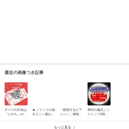
最近の画像つき記事
すべての行為は
★ ノリノリの命
「瞑想するピア
満月の儀式ノン
「いのち」のリ
をそこへ連れて
ニーノ」毎朝７
ストップ2時間
レー
行く ★ 2026/0
時に時間固定し
ピアニーノの即
8/07「瞑想する
ます！
興演奏
ピアニーノ」
もっと見る