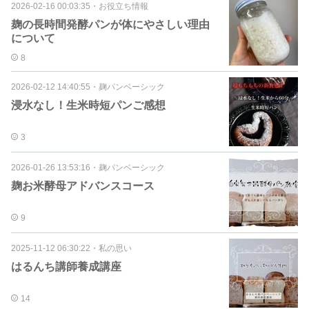
2026-02-16 00:03:35
・
お役立ち情報
麹の長時間発酵パンが体にやさしい理由
について
8
2026-02-12 14:40:55
・
麹パンベーシック
浸水なし！生米時短パンご感想
3
2026-01-26 13:53:16
・
麹パンベーシック
麹お米酵母アドバンスコース
9
2025-11-12 06:30:22
・
私の思い
はるんち講師養成講座
14