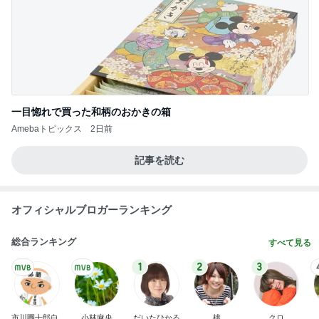
一目惚れで買った和柄のおかきの箱
Amebaトピックス
2日前
記事を読む
オフィシャルブロガーランキング
総合ランキング
すべて見る
1
2
3
市川團十郎白
小林麻央
だいたひかる
桃
クロ