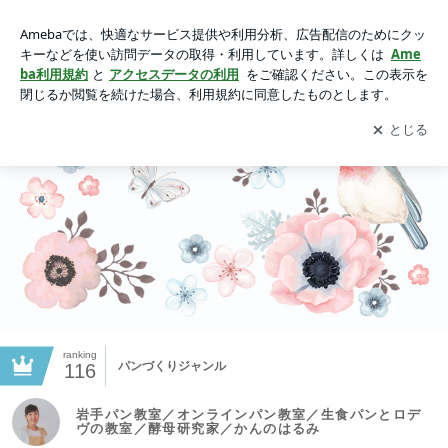
岩手パン教室／オンラインパン教室／生食パンとロデヴの教室
／酵母研究家／かんのはるみ
アプリをダウンロードして
ブログの更新通知
を受け取りまし
開く
ょう。
ranking
パンづくりジャンル
116
岩手パン教室／オンラインパン教室／生食パンとロデ
ヴの教室／酵母研究家／かんのはるみ