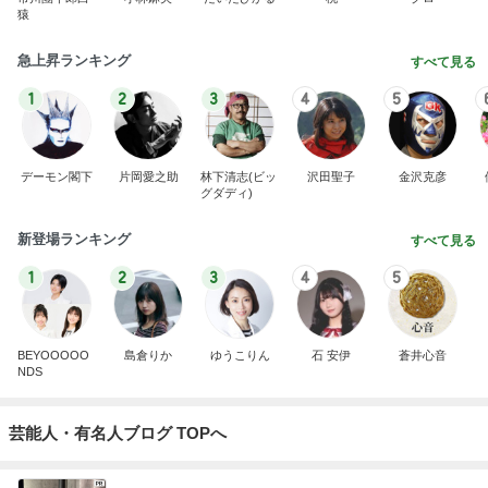
猿
急上昇ランキング
すべて見る
1
2
3
4
5
デーモン閣下
片岡愛之助
林下清志(ビッ
沢田聖子
金沢克彦
グダディ)
新登場ランキング
すべて見る
1
2
3
4
5
BEYOOOOO
島倉りか
ゆうこりん
石 安伊
蒼井心音
NDS
芸能人・有名人ブログ TOPへ