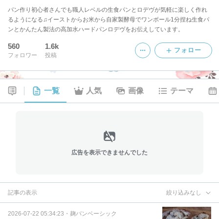
パン作り初心者さんでも職人レベルの生食パンとロデヴが気軽に楽しく作れ
るようになる♫イーストからお米から自家製酵母でワンボール1分捏ね生食パ
ンとかんたん製法の高加水ハードパンロデヴをお伝えしています。
560
1.6k
フォロー
フォロワー
投稿
一覧
人気
画像
テーマ
広告を表示できませんでした
記事の表示
絞り込みなし
2026-07-22 05:34:23
・
麹パンベーシック