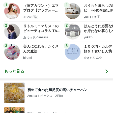
1
1
（旧アカウント）エマ
おうちと暮らしの
ブログ【アラフォー会
ピ 〜HOME&LI
社売却セカンドライ
エマの日記
yuki (ドキ子）
フ】
2
2
リトルミニマリストの
ほんとうに必要な
ビューティコラム The
か持たない暮らし
little minimalist's bea
ep Life Simple
あねっさ／anessa
yukiko
uty colum
ンテリアのきろく
3
3
美人になれる、たくさ
１００均・カルデ
んの魔法
好き！食いしん坊
らりん☆のブログ
hiromi
☆きらりん☆
もっと見る
初めて食べた満足度の高いチャーハン
Amebaトピックス
2日前