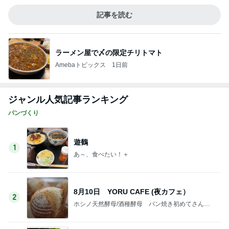
記事を読む
ラーメン屋で〆の限定チリトマト
Amebaトピックス
1日前
ジャンル人気記事ランキング
パンづくり
遊鶴
1
あ～、食べたい！＋
8月10日 YORU CAFE (夜カフェ）
2
ホシノ天然酵母/酒種酵母 パン焼き初めてさんも
香りゆたかな天然酵母のパンが焼ける 兵庫天然酵
母パン教室koko