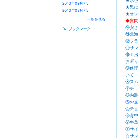
★水
2013年09月 ( 5 )
★黒
2013年08月 ( 5 )
★オ
一覧を見る
◆質
⑭安
ブックマーク
⑬北
⑫フラ
⑪サ
⑩工
お断
⑨修理
いて
⑧ス
⑦チ
⑥内
⑤お支
④チ
③背中
②牛
①サイ
☆サ