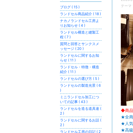
テーマ
ブログ ( 15 )
ランドセル商品紹介 ( 18 )
ナカノランドセル工房よ
りお知らせ ( 4 )
ランドセル構造と縫製工
程 ( 7 )
質問と回答とサンクスメ
ッセージ ( 20 )
ランドセルに関するお知
らせ ( 11 )
ランドセル・特徴・構造
紹介 ( 11 )
ランドセルの選び方 ( 5 )
ランドセルの製造光景 ( 6
)
ミニランドセル加工につ
いての記事 ( 43 )
ランドセルを造る道具達 (
◆商
2 )
★全
ランドセルに関するお話 (
★人
2 )
★高
ランドセル工房の日記 ( 2