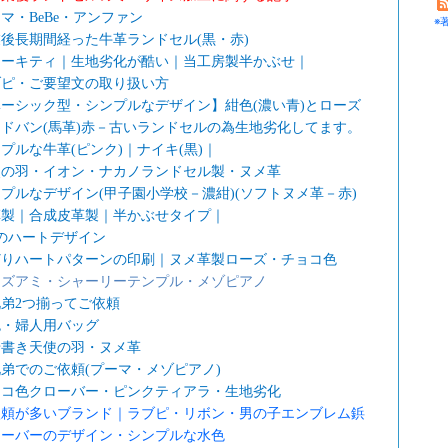
マ・BeBe・アンファン
※
後長期間経った牛革ランドセル(黒・赤)
ローキティ｜生地劣化が酷い｜当工房製半かぶせ｜
ブピ・ご要望文の取り扱い方
ーシック型・シンプルなデザイン】紺色(濃い青)とローズ
ドバン(馬革)赤－古いランドセルの為生地劣化してます。
プルな牛革(ピンク)｜ナイキ(黒)｜
使の羽・イオン・ナカノランドセル製・ヌメ革
プルなデザイン(甲子園小学校－濃紺)(ソフトヌメ革－赤)
革製｜合成皮革製｜半かぶせタイプ｜
のハートデザイン
どりハートパターンの印刷｜ヌメ革製ローズ・チョコ色
ッズアミ・シャーリーテンプル・メゾピアノ
弟2つ揃ってご依頼
色・婦人用バッグ
せ書き天使の羽・ヌメ革
弟でのご依頼(プーマ・メゾピアノ)
ョコ色クローバー・ピンクティアラ・生地劣化
依頼が多いブランド｜ラブピ・リボン・男の子エンブレム鋲
ローバーのデザイン・シンプルな水色