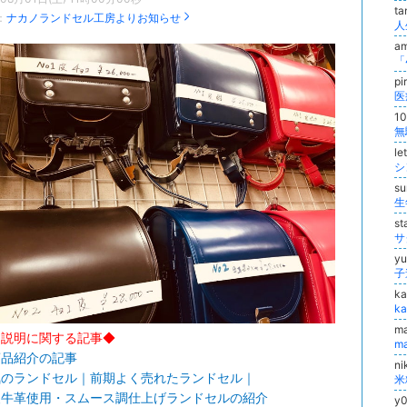
t
：
ナカノランドセル工房よりお知らせ
a
pi
1
l
s
s
y
子
k
k
m
品説明に関する記事◆
m
商品紹介の記事
n
気のランドセル｜前期よく売れたランドセル｜
級牛革使用・スムース調仕上げランドセルの紹介
y