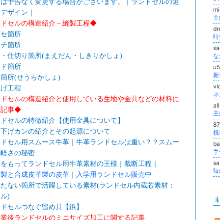
料は予告なく変更する場合がございます。｜ランドセルの選
m
－デザイン｜
主
ンドセルの構造紹介－縫製工程◆
d
ブセ箇所
時
マチ箇所
s
・仕切り箇所(まえだん・しきりかしょ)
ンド箇所
u
新
箇所(せうらかしょ)
vi
上げ工程
ネ
ンドセルの構造紹介と使用している生地や金具などの材料に
al
る記事◆
主
ンドセルの特徴紹介【使用金具について】
8
り下げカンの紹介とその起源について
祝
ンドセル用スムース牛革｜牛革ランドセルは重い？？スムー
b
手
革軽さの秘密
s
信をもってランドセル用牛革素材の王様｜裁断工程｜
fa
革製と合成皮革製の皮革｜入学用ランドセル販売中
立たない箇所で活躍している素材(ランドセル内蔵芯素材：
ル)
ンドセルつなぐ留め具【鋲】
卒業後ランドセルのミニサイズ加工に関する記事