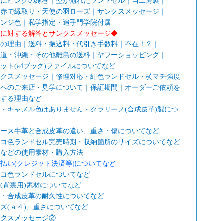
色にピンクの縁巻｜型が崩れたランドセル｜当工房製｜
に赤で縁取り・天使の羽ローズ｜サンクスメッセージ｜
レンジ色｜私学指定・追手門学院付属
問に対する解答とサンクスメッセージ◆
さの理由｜送料・振込料・代引き手数料｜不在！？｜
海道・沖縄・その他離島の送料｜ヤフーショッピング｜
ット(a4ブック)ファイルについてなど
ンクスメッセージ｜修理対応・紺色ランドセル・横マチ強度
房へのご来店・見学について｜保証期間｜オーダーご依頼を
りする理由など
・キャメル色はありません・クラリーノ(合成皮革)製につ
ムース牛革と合成皮革の違い、重さ・傷についてなど
ョコ色ランドセル完売時期・収納箇所のサイズについてなど
装などの使用素材・購入方法
払い(クレジット決済等)についてなど
ョコ色ランドセルについてなど
(背裏用)素材についてなど
革・合成皮革の耐久性についてなど
ズ(ａ４)、重さについてなど
ンクスメッセージ②