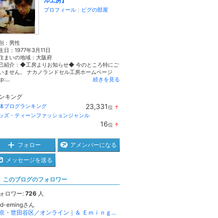
ル工房】
プロフィール
｜
ピグの部屋
別：
男性
生日：
1977年3月11日
住まいの地域：
大阪府
己紹介：◆工房よりお知らせ◆ 今のところ特にご
いません。 ナカノランドセル工房ホームページ
p:...
続きを見る
ンキング
23,331
体ブログランキング
位
↑
ラ
ッズ・ティーンファッションジャンル
ン
16
位
↑
キ
ラ
ン
ン
グ
キ
フォロー
アメンバーになる
上
ン
昇
グ
メッセージを送る
上
昇
このブログのフォロワー
ォロワー:
726
人
nd-emingさん
東京・世田谷区／オンライン｜＆ Ｅｍｉｎｇの布花あそび（布花教室）