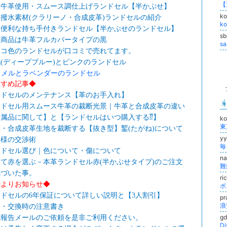
級牛革使用・スムース調仕上げランドセル【半かぶせ】
k
撥水素材(クラリーノ・合成皮革)ランドセルの紹介
k
々便利な持ち手付きランドセル【半かぶせのランドセル】
s
板商品は牛革フルカバータイプの黒
s
ョコ色のランドセルが口コミで売れてます。
(ディープブルー)とピンクのランドセル
ャメルとラベンダーのランドセル
すすめ記事◆
ンドセルのメンテナンス【革のお手入れ】
ンドセル用スムース牛革の裁断光景｜牛革と合成皮革の違い
付属品に関して】と【ランドセルはいつ購入する⁇】
k
・合成皮革生地を裁断する【抜き型】鏨(たがね)について
y
子様の交渉術
毎
ンドセル選び｜色について・傷について
n
て赤を選ぶ－本革ランドセル赤(半かぶせタイプ)のご注文
気づいた事。
ri
房よりお知らせ◆
ポ
ドセルの6年保証について詳しい説明と【3人割引】
p
品・交換時の注意書き
g
成報告メールのご依頼を是非ご利用ください。
D