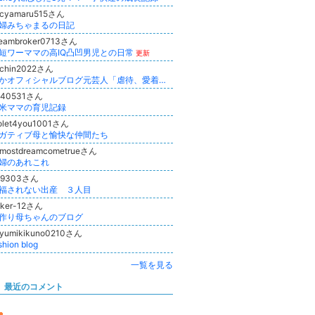
icyamaru515さん
婦みちゃまるの日記
reambroker0713さん
短ワーママの高IQ凸凹男児との日常
更新
achin2022さん
なかオフィシャルブログ元芸人「虐待、愛着障害、発達障害、うつ、当事者心理カウンセラー」Powered by Ameba
540531さん
米ママの育児記録
olet4you1001さん
ガティブ母と愉快な仲間たち
lmostdreamcometrueさん
婦のあれこれ
79303さん
福されない出産 ３人目
aker-12さん
作り母ちゃんのブログ
ayumikikuno0210さん
shion blog
一覧を見る
最近のコメント