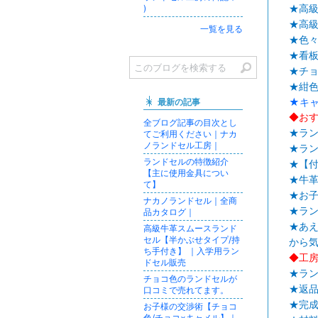
)
★高
★高級
一覧を見る
★色
★看
★チ
★紺色
★キ
最新の記事
◆お
全ブログ記事の目次とし
★ラ
てご利用ください｜ナカ
ノランドセル工房｜
★ラ
ランドセルの特徴紹介
★【
【主に使用金具につい
★牛革
て】
★お
ナカノランドセル｜全商
★ラ
品カタログ｜
★あえ
高級牛革スムースランド
セル【半かぶせタイプ/持
から
ち手付き】 ｜入学用ラン
◆工
ドセル販売
★ラン
チョコ色のランドセルが
★返
口コミで売れてます。
★完
お子様の交渉術【チョコ
色/チョコ×キャメル】｜