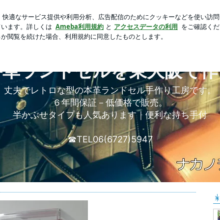
準備した祝儀袋
芸能人ブログ
人気ブログ
新規登録
牛革ランドセルを東大阪で作
丈夫でレトロな型の本革ランドセル手作り工房です。
６年間保証－低価格で販売。
半かぶせタイプも人気あります｜便利な持ち手付
☎TEL06(6727)5947