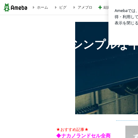
ホーム
ピグ
アメブロ
結婚する娘のために
シンプルな牛革ランドセルを東大阪で作っています。
シンプルな
★おすすめ記事★
◆ナカノランドセル全商