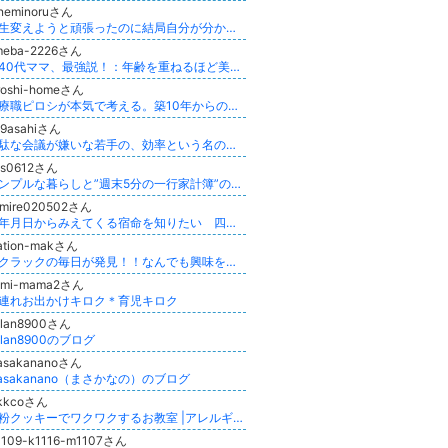
aneminoruさん
人生変えようと頑張ったのに結局自分が分からなくなってしまった女性がワタシを取り戻す《トータルリッチメソッド》
meba-2226さん
「40代ママ、最強説！：年齢を重ねるほど美しくなる、ハッピー育児術/うつみ まゆみ」
roshi-homeさん
医療職ピロシが本気で考える。築10年からのマンション進化論
09asahiさん
無駄な会議が嫌いな若手の、効率という名の逃げ道｜あさ
ets0612さん
シンプルな暮らしと”週末5分の一行家計簿”の家計整理術♪ 片づけ×家計整理×経理代行
umire020502さん
生年月日からみえてくる宿命を知りたい 四柱推命
tation-makさん
サクラックの毎日が発見！！なんでも興味をもって前向きに！！
umi-mama2さん
連れお出かけキロク＊育児キロク
alan8900さん
alan8900のブログ
asakananoさん
asakanano（まさかなの）のブログ
ikkcoさん
米粉クッキーでワクワクするお教室 |アレルギー対応レシピ| nikkco(にっこ)
0109-k1116-m1107さん