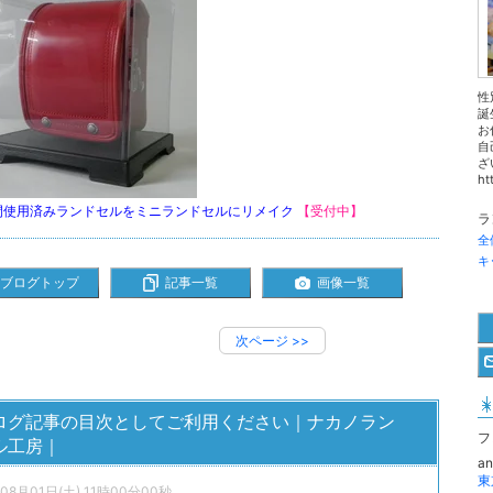
性
誕
お
自
ざ
htt
間使用済みランドセルをミニランドセルにリメイク
【受付中】
ラ
全
キ
ブログトップ
記事一覧
画像一覧
次ページ
>>
ログ記事の目次としてご利用ください｜ナカノラン
フ
ル工房｜
a
年08月01日(土) 11時00分00秒