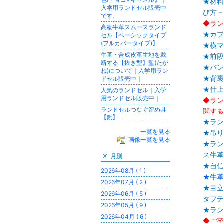
★材
入学用ランドセル販売中
び方
です。
◆ラ
高級牛革スムースランド
★カ
セル【ベーシックタイプ
(フルカバータイプ)】
★横
牛革・合成皮革生地を裁
★前段
断する【抜き型】鏨(たが
★バ
ね)について｜入学用ラン
★背裏
ドセル販売中｜
★仕
人気のランドセル｜入学
用ランドセル販売中｜
◆ラ
ランドセルつなぐ留め具
関す
【鋲】
★ラ
一覧を見る
★吊
画像一覧を見る
★ラ
ス牛
月別
★自
2026年08月 ( 1 )
★牛
2026年07月 ( 2 )
★目
2026年06月 ( 5 )
タフテ
2026年05月 ( 9 )
★ラ
2026年04月 ( 6 )
◆ご