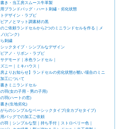
せ書き・当工房スムース牛革製
人用ブランドバッグ・ハート刺繡・劣化状態
ートデザイン・ラブピ
ゾピアノとマット調素材の黒
つのご依頼ランドセルから2つのミニランドセルを作る｜メ
ノ(ピンク)
びら刺繍
ーシックタイプ・シンプルなデザイン
ゾピアノ・リボン・ラブピ
ムサデモード｜水色ランドセル｜
ィズニー｜ミキハウス｜
工房よりお知らせ】ランドセルの劣化状態が酷い場合のミニ
ズ加工について
せ書きミニランドセル
の羽(女の子用・男の子用)
の羽(ハートの窓)
書き(生地劣化)
がらのシンプルなベーシックタイプ(全カブセタイプ)
人用バッグでの加工ご依頼
使の羽｜シンプルな型｜持ち手付｜ストロベリー色｜