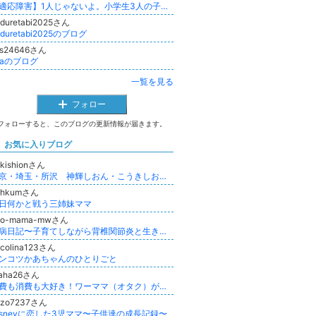
【適応障害】1人じゃないよ。小学生3人の子を持つ正社員30代ママ
oduretabi2025さん
oduretabi2025のブログ
bs24646さん
aaのブログ
一覧を見る
フォロー
フォローすると、このブログの更新情報が届きます。
お気に入りブログ
okishionさん
東京・埼玉・所沢 神輝しおん・こうきしおん 風水
yhkumさん
日何かと戦う三姉妹ママ
ao-mama-mwさん
難病日記〜子育てしながら背椎関節炎と生きる日々〜
ccolina123さん
ンコツかあちゃんのひとりごと
raha26さん
浪費も消費も大好き！ワーママ（オタク）が貯金を試みる
更新
dzo7237さん
isneyに恋した3児ママ〜子供達の成長記録〜