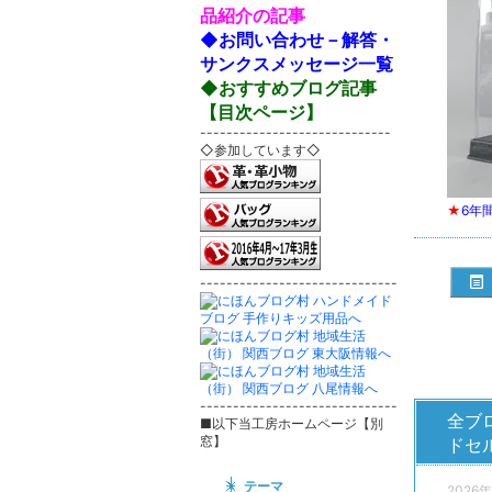
品紹介の記事
◆お問い合わせ－解答・
サンクスメッセージ一覧
◆おすすめブログ記事
【目次ページ】
-----------------------------
◇参加しています◇
★
6年
------------------------------
------------------------------
全ブ
■以下当工房ホームページ【別
窓】
ドセ
テーマ
2026