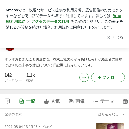
ポッポおじさんの経営日記
アプリをダウンロードして
ブログの更新通知
を受け取りまし
開く
ょう。
ポッポおじさんの経営日記
ポッポおじさんこと川邉哲也（株式会社大分からあげ社長）が経営者の目線
で折々の出来事や活動について日記風に紹介しています。
142
1.1k
フォロー
フォロワー
投稿
一覧
人気
画像
テーマ
記事の表示
絞り込みなし
2026-08-04 13:15:18
・
ブログ