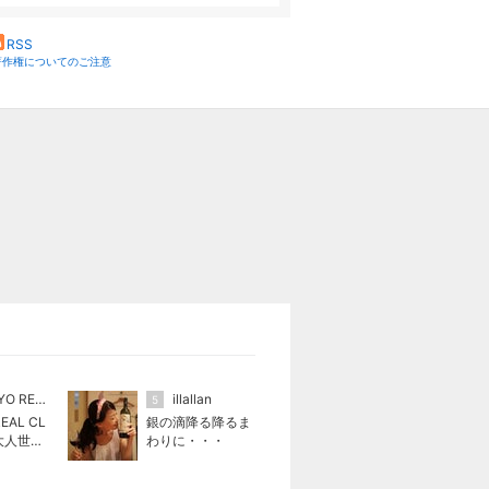
RSS
著作権についてのご注意
TOKYO REAL CLOTHES
illallan
5
EAL CL
銀の滴降る降るま
 大人世代
わりに・・・
クローズ