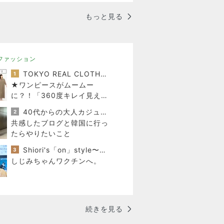
もっと見る
ファッション
TOKYO REAL CLOTHES 大人世代のリアルクローズ
1
★ワンピースがムームー
に？！「360度キレイ見え」
の必殺ワザはコレ♪
40代からの大人カジュアルを品良く着こなすファッションブログ
2
共感したブログと韓国に行っ
たらやりたいこと
Shiori's「on」style〜干物女の成長記〜
3
しじみちゃんワクチンへ。
続きを見る