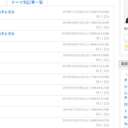
テーマ別記事一覧
請求を否決
2016年11月29日(火) 03時14分50秒
1
|
0
2016年09月12日(月) 10時02分54秒
5
|
0
性
請求を否決
2016年09月03日(土) 05時02分46秒
1
|
0
2016年06月11日(土) 08時25分53秒
3
|
0
2016年02月22日(月) 11時14分58秒
5
|
0
最新
2015年10月30日(金) 07時31分32秒
3
|
0
『
2015年06月23日(火) 11時41分59秒
求
0
|
0
公
2015年01月06日(火) 10時49分21秒
1
|
0
公
求
2014年12月13日(土) 00時43分15秒
2
|
0
住
2014年11月01日(土) 10時58分00秒
２
2
|
0
昨
2014年10月21日(火) 08時59分07秒
市
5
|
0