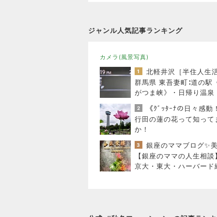
ジャンル人気記事ランキング
カメラ(風景写真)
北軽井沢［半住人生
1
群馬県 東吾妻町∶道の駅
がつま峡》・日帰り温泉
狗の湯〉・・♪
《ｸﾞｯﾀｰﾅの日々感動
2
行田の蓮の花って知って
か！
3
【銀座のママの人生相談
京大・東大・ハーバー
天才たちの苦悩とは？頭
すぎて悩む人