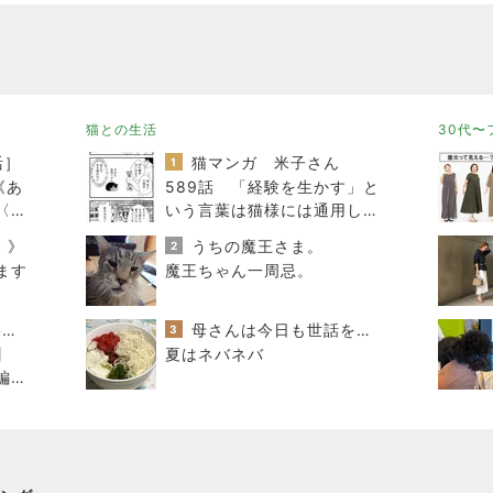
猫との生活
30代〜
活］
猫マンガ 米子さん
1
《あ
589話 「経験を生かす」と
〈天
いう言葉は猫様には通用しな
い
！》
うちの魔王さま。
2
ます
魔王ちゃん一周忌。
銀座のママブログ✨美肌で開運✨銀座ママが作った化粧品✨銀座クラブ高嶋25歳で開店✨高嶋りえ子 お着物でエルメス バーキン コーデ
母さんは今日も世話をやく
3
】
夏はネバネバ
ド編
が良