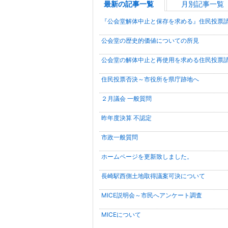
最新の記事一覧
月別記事一覧
『公会堂解体中止と保存を求める』住民投票
公会堂の歴史的価値についての所見
公会堂の解体中止と再使用を求める住民投票
住民投票否決～市役所を県庁跡地へ
２月議会 一般質問
昨年度決算 不認定
市政一般質問
ホームページを更新致しました。
長崎駅西側土地取得議案可決について
MICE説明会～市民へアンケート調査
MICEについて