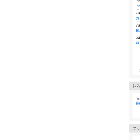
in
i
k
カ
y
俊
p
お気
mi
長
ブッ