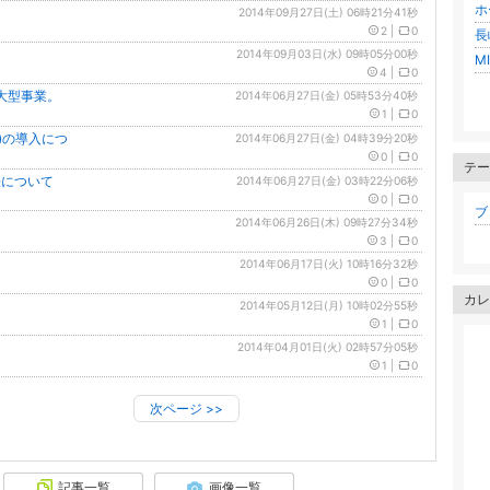
ホ
2014年09月27日(土) 06時21分41秒
2
|
0
長
2014年09月03日(水) 09時05分00秒
M
4
|
0
大型事業。
2014年06月27日(金) 05時53分40秒
1
|
0
)の導入につ
2014年06月27日(金) 04時39分20秒
0
|
0
テー
法について
2014年06月27日(金) 03時22分06秒
0
|
0
ブロ
2014年06月26日(木) 09時27分34秒
3
|
0
2014年06月17日(火) 10時16分32秒
0
|
0
カレ
2014年05月12日(月) 10時02分55秒
1
|
0
2014年04月01日(火) 02時57分05秒
1
|
0
次ページ
>>
記事一覧
画像一覧