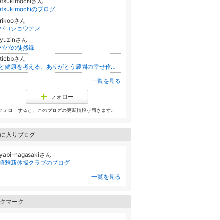
etsukimochiさん
netsukimochiのブログ
urikooさん
バコショウテン
uyuzinさん
パパの徒然録
uticbbさん
命と健康を考える、ありがとう農園の幸せ作りブログ
一覧を見る
フォロー
フォローすると、このブログの更新情報が届きます。
に入りブログ
yabi-nagasakiさん
崎雅新体操クラブのブログ
一覧を見る
クマーク