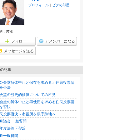
プロフィール
｜
ピグの部屋
別：
男性
フォロー
アメンバーになる
メッセージを送る
の記事
公会堂解体中止と保存を求める』住民投票請
を否決
会堂の歴史的価値についての所見
会堂の解体中止と再使用を求める住民投票請
を否決
民投票否決～市役所を県庁跡地へ
月議会 一般質問
年度決算 不認定
政一般質問