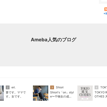
※
Ameba人気のブログ
eri.
Shiori
2
3
4
妻です。ママで
Shiori's「on」styl
TOKYO R
す。女です。
e〜干物女の成長
OTHES
記〜
のリアル