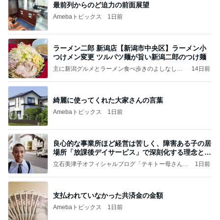
最前列からのど迫力の前面展望
Amebaトピックス
1日前
ラーメン二郎 新潟店【新潟市中央区】ラーメン小
つけメン変更 ツルパツ麺が旨い新潟二郎のつけ麺
主に新潟グルメとラーメン食べ歩きのよしなしご
14日前
と
綺麗に使ってくれた大家さんの言葉
Amebaトピックス
1日前
良心的な事業所ほど経営は苦しく、障害ある子の居
場所「放課後デイサービス」で深刻化する理念と現
実の
立石美津子オフィシャルブログ「テキトー母さんの
1日前
すすめ」Powered by Ameba
支払われていなかった共済金の金額
Amebaトピックス
1日前