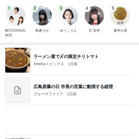
1
2
3
4
5
BEYOOOOO
島倉りか
ゆうこりん
石 安伊
蒼井心音
NDS
ラーメン屋で〆の限定チリトマト
Amebaトピックス
1日前
広島原爆の日 市長の言葉に動揺する総理
ブルーサファイア
1日前