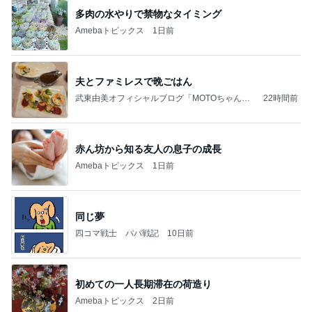
多肉の水やりで禁物なタイミング
Amebaトピックス
1日前
夫とファミレスで晩ごはん
武東由美オフィシャルブログ「MOTOちゃんと
22時間前
のはっぴぃな毎日」Powered by Ameba
赤ん坊から知る友人の息子の成長
Amebaトピックス
1日前
同じ夢
四コマ戦士 パパ戦記
10日前
初めての一人長期滞在の荷造り
Amebaトピックス
2日前