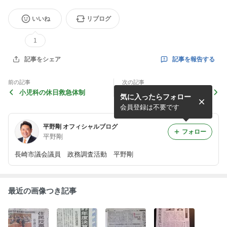
いいね
リブログ
1
記事を報告する
記事をシェア
前の記事
次の記事
小児科の休日救急体制
一般質問を終えて(2)～新た
気に入ったらフォロー
な公会計(複式簿記)の導入に
ついて
会員登録は不要です
平野剛 オフィシャルブログ
フォロー
平野剛
長崎市議会議員 政務調査活動 平野剛
最近の画像つき記事