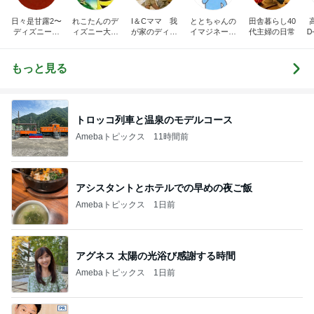
日々是甘露2〜
れこたんのデ
I＆Cママ 我
ととちゃんの
田舎暮らし40
ディズニー風
ィズニー大好
が家のディズ
イマジネーシ
代主婦の日常
Ꭰ
味〜
き♡孫4人
ニー♡ブログ
ョンタイム
もっと見る
トロッコ列車と温泉のモデルコース
Amebaトピックス
11時間前
アシスタントとホテルでの早めの夜ご飯
Amebaトピックス
1日前
アグネス 太陽の光浴び感謝する時間
Amebaトピックス
1日前