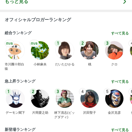
もっと見る
オフィシャルブロガーランキング
総合ランキング
すべて見る
1
2
3
市川團十郎白
小林麻央
だいたひかる
桃
クロ
猿
急上昇ランキング
すべて見る
1
2
3
4
5
デーモン閣下
片岡愛之助
林下清志(ビッ
沢田聖子
金沢克彦
グダディ)
新登場ランキング
すべて見る