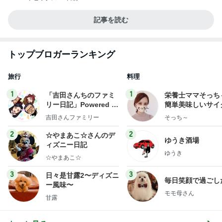
記事を読む
トップブロガーランキング
旅行
料理
1
1
「吉田さんちのファミ
栄養士ママそっち
リー日記」Powered b
簡単美味しいサイ
y Ameba 吉田さんファ
献立
吉田さんファミリー
そっち～
ミリーオフィシャルブ
ログ
2
2
☆やまあこ☆さんのデ
ゆうき酒場
ィズニー日記
ゆうき
☆やまあこ☆
3
3
日々是甘露2〜ディズニ
毎日笑顔で過ごし
ー風味〜
モモ母さん
甘露