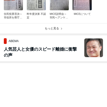
住民投票否決～
昨年度決算 不認
MICE説明会～
MICEについて
市役所を県庁跡
定
市民へアンケー
地へ
ト調査
もっと見る
ABEMA
人気芸人と女優のスピード離婚に衝撃
の声