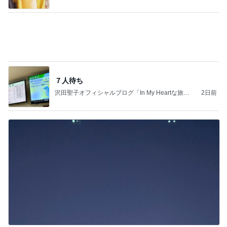
７人待ち
沢田聖子オフィシャルブログ「In My Heartな旅日
2日前
記」by Ameba