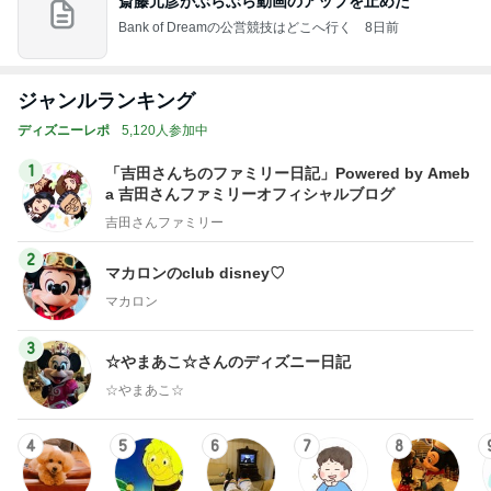
斎藤元彦がぶらぶら動画のアップを止めた
Bank of Dreamの公営競技はどこへ行く
8日前
ジャンルランキング
ディズニーレポ
5,120人参加中
1
「吉田さんちのファミリー日記」Powered by Ameb
a 吉田さんファミリーオフィシャルブログ
吉田さんファミリー
2
マカロンのclub disney♡
マカロン
3
☆やまあこ☆さんのディズニー日記
☆やまあこ☆
4
5
6
7
8