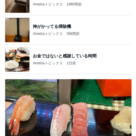
1
2
3
4
5
BEYOOOOO
島倉りか
ゆうこりん
石 安伊
蒼井心音
NDS
芸能人・有名人ブログ TOPへ
神がかってる掃除機
Amebaトピックス
5時間前
カナヘビの餌を探す朝からの狩り
Amebaトピックス
18時間前
トリミング後のモデル体型な後ろ姿