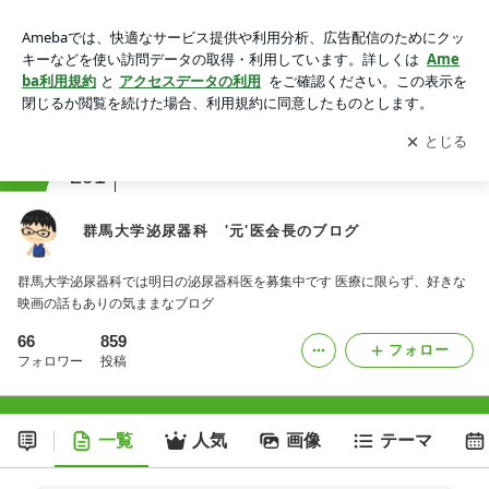
群馬大学泌尿器科 '元'医会長のブログ
アプリをダウンロードして
ブログの更新通知
を受け取りまし
開く
ょう。
ranking
映画レビュージャンル
291
群馬大学泌尿器科 '元'医会長のブログ
群馬大学泌尿器科では明日の泌尿器科医を募集中です 医療に限らず、好きな
映画の話もありの気ままなブログ
66
859
フォロー
フォロワー
投稿
一覧
人気
画像
テーマ