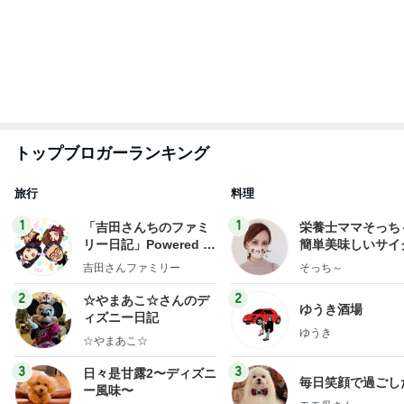
甘露
もっと見る
ご飯を炊いて義母が書かされた一筆
Amebaトピックス
20時間前
LIVEの予定が沢山で幸せな気持ち
Amebaトピックス
1日前
毎日大変な子供達のランチの準備
Amebaトピックス
18時間前
神がかってる掃除機
Amebaトピックス
5時間前