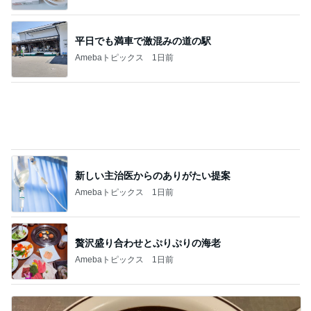
プロの顔つきでシールを貼る作業
Amebaトピックス
1日前
記事を読む
堀ちえみの夫 一人で夕飯を思案中
Amebaトピックス
1日前
神がかってる掃除機
Amebaトピックス
5時間前
レンジだけで作れる絶品冷製パスタ