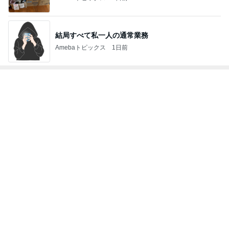
結局すべて私一人の通常業務
Amebaトピックス
1日前
トップブロガーランキング
旅行
料理
1
1
「吉田さんちのファミ
栄養士ママそっち
リー日記」Powered b
簡単美味しいサイ
y Ameba 吉田さんファ
献立
吉田さんファミリー
そっち～
ミリーオフィシャルブ
ログ
2
2
☆やまあこ☆さんのデ
ゆうき酒場
ィズニー日記
ゆうき
☆やまあこ☆
3
3
日々是甘露2〜ディズニ
毎日笑顔で過ごし
ー風味〜
モモ母さん