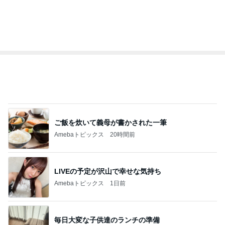
オフィシャルブロガーランキング
総合ランキング
すべて見る
1
2
3
市川團十郎白
小林麻央
だいたひかる
桃
クロ
猿
急上昇ランキング
すべて見る
1
2
3
4
5
EBiDAN 39&Ki
高山善廣
こいたん
島倉りか
つばきファク
DS
トリー
新登場ランキング
すべて見る