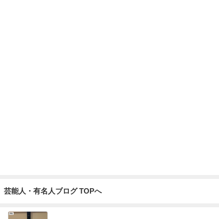
怖くてしたことがない子どもの耳かき
Amebaトピックス
19時間前
パンの代わりにちまきが出た食事
Amebaトピックス
1日前
記事を読む