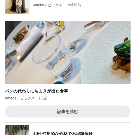
(|| ゜Д゜)
5
ライターズパレット通信
このジャンルの記事をもっと見る
神がかってる掃除機
Amebaトピックス
5時間前
渡辺美奈代 仕事前のお昼ごはん
Amebaトピックス
1日前
平日でも満車で激混みの道の駅
Amebaトピックス
1日前
新しい主治医からのありがたい提案