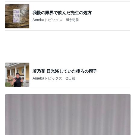
Amebaトピックス
23時間前
記事を読む
30代女子が毎日持ち歩く愛用品
Amebaトピックス
1日前
給食が恋しすぎる学童のお弁当
Amebaトピックス
1日前
假屋崎省吾 にんにく6個分のもつ鍋
Amebaトピックス
1日前
エアコンが効いていて大丈夫な日
Amebaトピックス
1日前