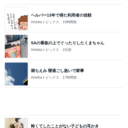
たまさんのおすすめNetflixドラマ「鉄槌教
師」は、もっと見たいもっと見たい！なんで1
1
0話完？
マズル刑事
恋は動き出すけれど…「ラストノート」第4話
2
連ドラについてじっくり語るブログ
『あなたが猟奇殺人犯を裁く日』 被告人の
一挙手一投足が目の前に浮かぶリアルさ
3
むぅびぃ・とりっぷ
スペインバスクからこんにちは！診療日記＆
日常エピソード106
4
水谷孝のブログ「つれづれなるままに」
あたしンちと仕様の変わったスタンプラリー