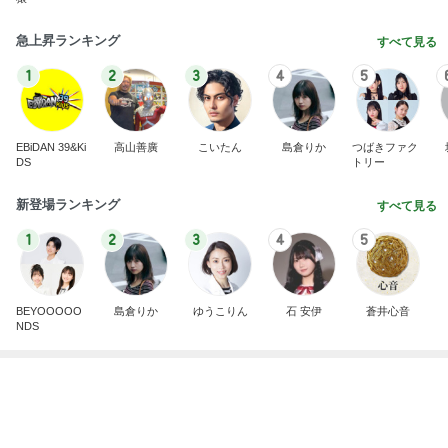
秋吉久美子 友達から貰ったプレゼント
Amebaトピックス
1日前
記事を読む
ヘルパー13年で得た利用者の信頼
Amebaトピックス
10時間前
SAの看板の上でぐったりしたくまちゃん
Amebaトピックス
2日前
堀ちえみ 寝過ごし急いで家事
Amebaトピックス
17時間前