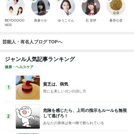
BEYOOOOO
島倉りか
ゆうこりん
石 安伊
蒼井心音
NDS
芸能人・有名人ブログ TOPへ
ジャンル人気記事ランキング
健康・ヘルスケア
貧乏は、病気
1
世にも美しいガンの治し方
危険を感じたら、上司の指示もルールも無視
して逃げろ！
2
あなたの身体は食べ物で創られている