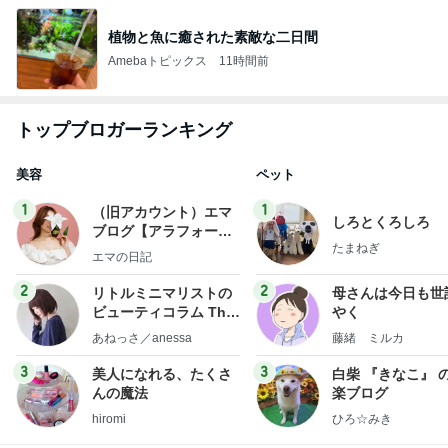
植物と魚に癒された素敵な二日間
Amebaトピックス
11時間前
トップブロガーランキング
美容
ペット
1
1
（旧アカウント）エマ
しろとくろしろ
ブログ【アラフォー会
たまねぎ
社売却セカンドライ
エマの日記
フ】
2
2
リトルミニマリストの
母さんは今日も世
ビューティコラム The
やく
little minimalist's bea
あねっさ／anessa
藤緒 ミルカ
uty colum
3
3
美人になれる、たくさ
白柴 『きなこ』 
んの魔法
楽ブログ
hiromi
ひろ☆みき