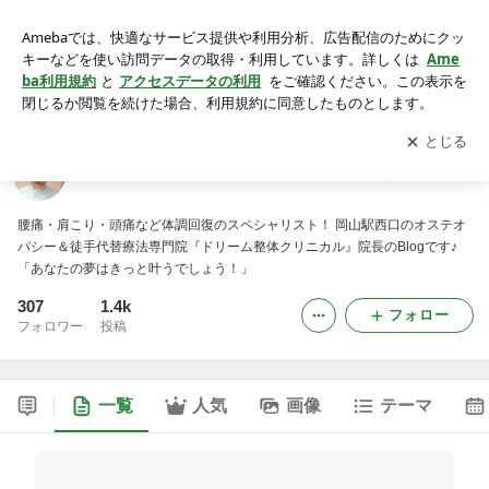
セラピスト・ラプソディー♪ ～真の健康をめざして～
アプリをダウンロードして
ブログの更新通知
を受け取りまし
開く
ょう。
セラピスト・ラプソディー♪ ～真の健康をめざして～
腰痛・肩こり・頭痛など体調回復のスペシャリスト！ 岡山駅西口のオステオ
パシー＆徒手代替療法専門院『ドリーム整体クリニカル』院長のBlogです♪
「あなたの夢はきっと叶うでしょう！」
307
1.4k
フォロー
フォロワー
投稿
一覧
人気
画像
テーマ