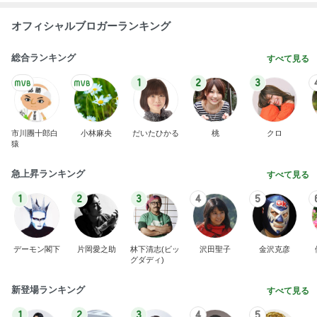
オフィシャルブロガーランキング
総合ランキング
すべて見る
1
2
3
市川團十郎白
小林麻央
だいたひかる
桃
クロ
猿
急上昇ランキング
すべて見る
1
2
3
4
5
デーモン閣下
片岡愛之助
林下清志(ビッ
沢田聖子
金沢克彦
グダディ)
新登場ランキング
すべて見る
1
2
3
4
5