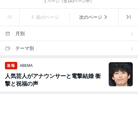
1
ページ（全
143
ページ中）
前のページ
次のページ
月別
テーマ別
速報
ABEMA
人気芸人がアナウンサーと電撃結婚 衝
撃と祝福の声