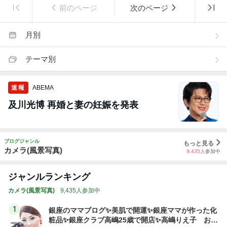
前のページ
次のページ
月別
テーマ別
速報
ABEMA
及川光博 再婚と妻の妊娠を発表
ブログジャンル
もっと見る
カメラ(風景写真)
9,435
人
参加中
ジャンルランキング
カメラ(風景写真)
9,435人参加中
1
銀座のママブログ✨美肌で開運✨銀座ママが作った化
粧品✨銀座クラブ高嶋25歳で開店✨高嶋りえ子 お着