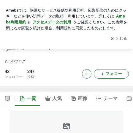
yull. Jewelry and Life
アプリをダウンロードして
ブログの更新通知
を受け取りまし
開く
ょう。
yull. Jewelry and Life
yull.のブログ
42
247
フォロー
フォロワー
投稿
一覧
人気
画像
テーマ