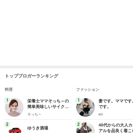
トップブロガーランキング
料理
ファッション
1
1
栄養士ママそっち～の
妻です。ママです
簡単美味しいサイクル
です。
献立
そっち～
eri.
2
2
40代からの大人
ゆうき酒場
アルを品良く着こ