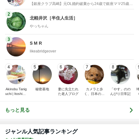
物でエルメス バーキン コーデ
【銀座クラブ高嶋】元OL婚約破棄から24歳で銀座ママ25歳でオーナーママ銀座 美肌で開運♡パワースポット巡り高嶋りえ子ブログ
2
北軽井沢［半住人生活］
やっちゃん
3
S M R
likeabridgeover
4
5
6
7
8
Akinobu Tanig
秘密基地
妻に先立たれ
カメラと歩
「やす」のの
uchi | Itoshima
た老人ブログ
く、日本の風
んびり日常記
Landscape Ph
景スナップ紀
otographer
行
もっと見る
ジャンル人気記事ランキング