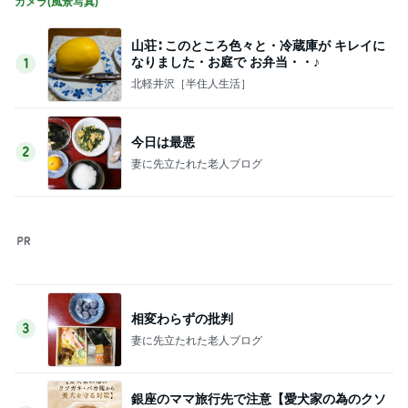
カメラ(風景写真)
山荘∶ このところ色々と・冷蔵庫が キレイに
なりました・お庭で お弁当・・♪
1
北軽井沢［半住人生活］
今日は最悪
2
妻に先立たれた老人ブログ
相変わらずの批判
3
妻に先立たれた老人ブログ
銀座のママ旅行先で注意【愛犬家の為のクソ