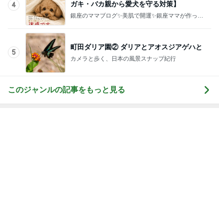
ガキ・バカ親から愛犬を守る対策】
4
銀座のママブログ✨美肌で開運✨銀座ママが作った
化粧品✨銀座クラブ高嶋25歳で開店✨高嶋りえ子
お着物でエルメス バーキン コーデ
町田ダリア園② ダリアとアオスジアゲハと
5
カメラと歩く、日本の風景スナップ紀行
このジャンルの記事をもっと見る