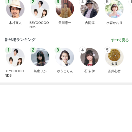
1
2
3
4
5
木村直人
BEYOOOOO
美川憲一
吉岡淳
水森かおり
NDS
新登場ランキング
すべて見る
1
2
3
4
5
BEYOOOOO
島倉りか
ゆうこりん
石 安伊
蒼井心音
NDS