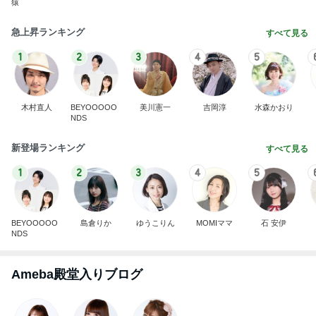
猿
急上昇ランキング
すべて見る
1
2
3
4
5
木村直人
BEYOOOOO
美川憲一
吉岡淳
水森かおり
NDS
新登場ランキング
すべて見る
1
2
3
4
5
BEYOOOOO
島倉りか
ゆうこりん
MOMIママ
石 安伊
NDS
Ameba殿堂入りブログ