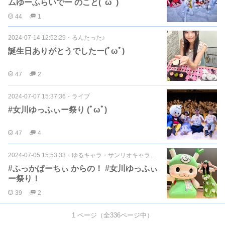
ムゆーふらいでー のこと(ﾟωﾟ)
44
1
2024-07-14 12:52:29
・
るんたった♪
誕生日ありがとうでしたー(ﾟωﾟ)
47
2
2024-07-07 15:37:36
・
ライブ
#女川ゆっふぃー祭り (ﾟωﾟ)
47
4
2024-07-05 15:53:33
・
ゆるキャラ・サンリオキャラクター
#ふっかぱーちぃ からの！ #女川ゆっふぃ
ー祭り！
39
2
1
ページ（全
336
ページ中）