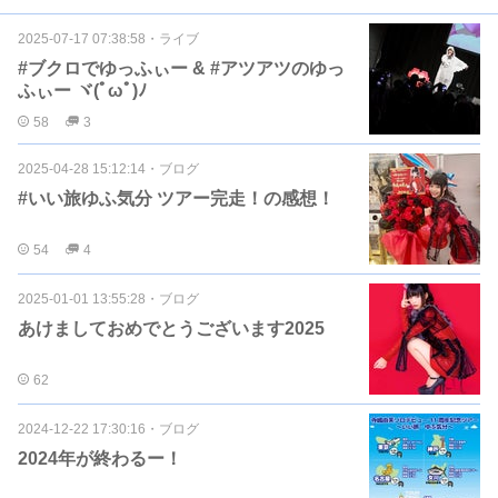
2025-07-17 07:38:58
・
ライブ
#ブクロでゆっふぃー & #アツアツのゆっ
ふぃー ヾ(ﾟωﾟ)ﾉ
58
3
2025-04-28 15:12:14
・
ブログ
#いい旅ゆふ気分 ツアー完走！の感想！
54
4
2025-01-01 13:55:28
・
ブログ
あけましておめでとうございます2025
62
2024-12-22 17:30:16
・
ブログ
2024年が終わるー！