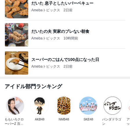
だいた 息子としたいバーベキュー
Amebaトピックス
2日前
だいたの夫 実家のブレない朝食
Amebaトピックス
10時間前
スーパーのごはんで100点になった日
Amebaトピックス
2日前
アイドル部門ランキング
ももいろクロ
AKB48
NMB48
SKE48
パンダドラゴ
ア
ーバーZ 百田
ン
ッ
夏菜子