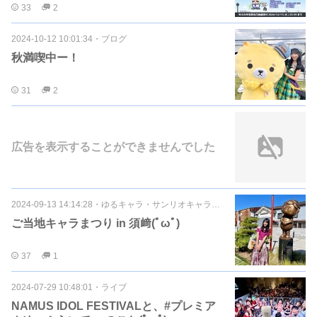
33
2
2024-10-12 10:01:34
・
ブログ
秋満喫中ー！
31
2
広告を表示することができませんでした
2024-09-13 14:14:28
・
ゆるキャラ・サンリオキャラクター
ご当地キャラまつり in 須﨑(ﾟωﾟ)
37
1
2024-07-29 10:48:01
・
ライブ
NAMUS IDOL FESTIVALと、#プレミア