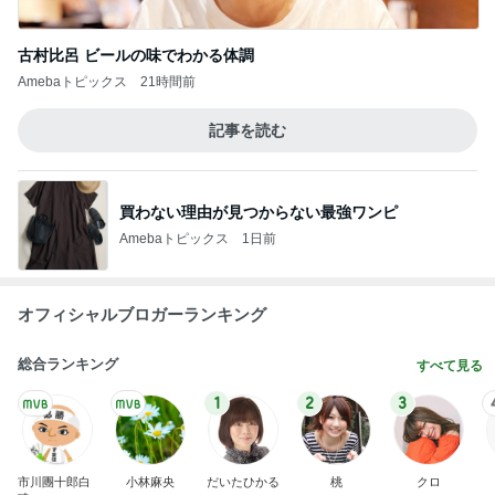
古村比呂 ビールの味でわかる体調
Amebaトピックス
21時間前
記事を読む
買わない理由が見つからない最強ワンピ
Amebaトピックス
1日前
オフィシャルブロガーランキング
総合ランキング
すべて見る
1
2
3
市川團十郎白
小林麻央
だいたひかる
桃
クロ