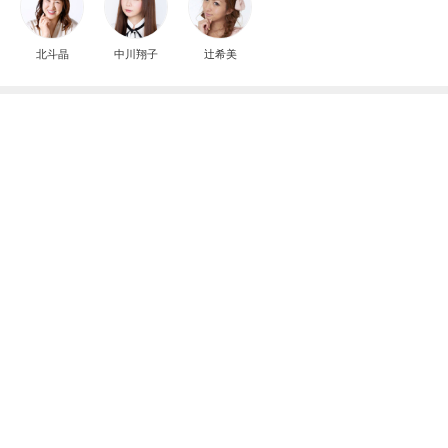
北斗晶
中川翔子
辻希美