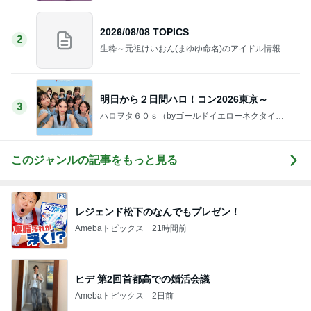
2026/08/08 TOPICS
2
生粋～元祖けいおん(まゆゆ命名)のアイドル情報ブ
ログ～
明日から２日間ハロ！コン2026東京～
3
ハロヲタ６０ｓ（byゴールドイエローネクタイ）
のブログ
このジャンルの記事をもっと見る
レジェンド松下のなんでもプレゼン！
Amebaトピックス
21時間前
ヒデ 第2回首都高での婚活会議
Amebaトピックス
2日前