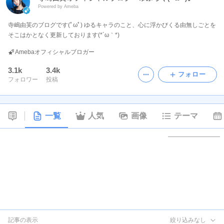
Powered by Ameba
寺嶋由芙のブログです(ﾟωﾟ) ゆるキャラのこと、心に浮かびくる由無しごとを
そこはかとなく更新しております(*´ω｀*)
Amebaオフィシャルブロガー
3.1k
3.4k
フォロー
フォロワー
投稿
一覧
人気
画像
テーマ
記事の表示
絞り込みなし