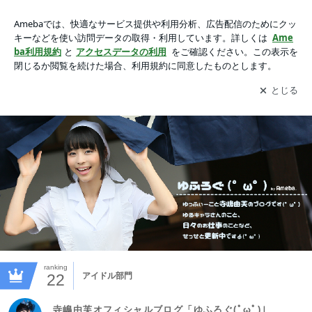
寺嶋由芙オフィシャルブログ「ゆふろぐ(ﾟωﾟ)」Powered by A
meba
アプリをダウンロードして
ブログの更新通知
を受け取りまし
開く
ょう。
ranking
22
アイドル部門
寺嶋由芙オフィシャルブログ「ゆふろぐ(ﾟωﾟ)」