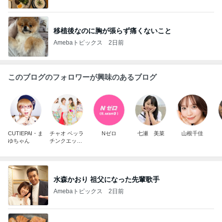
移植後なのに胸が張らず痛くないこと
Amebaトピックス
2日前
このブログのフォロワーが興味のあるブログ
CUTIEPAI・ま
チャオ ベッラ
Nゼロ
七瀬 美菜
山根千佳
ゆちゃん
チンクエッテ
ィ
水森かおり 祖父になった先輩歌手
Amebaトピックス
2日前