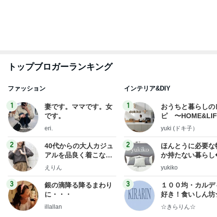
もっと見る
夫に隠れてこっそり続けた塾通い
Amebaトピックス
1日前
旦那を亡くし悲しみと共に歩む人生
Amebaトピックス
1日前
細川直美 蒸し暑さで何度も目が覚めた
Amebaトピックス
1日前
神がかってる掃除機
Amebaトピックス
22時間前