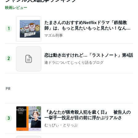
値段にビックリし購入したカルティエ
Amebaトピックス
1日前
記事を読む
アグネス 泳ぎに来る孫と会う予定
Amebaトピックス
1日前