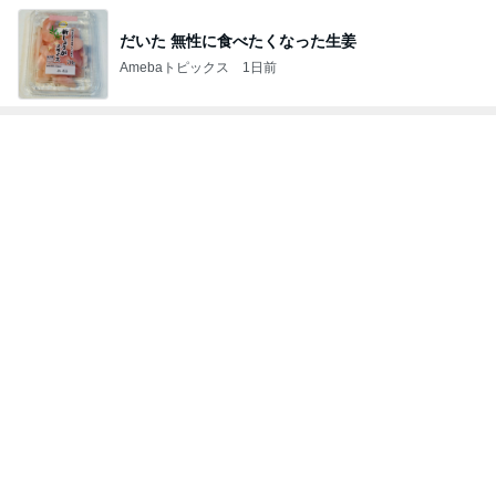
だいた 無性に食べたくなった生姜
Amebaトピックス
1日前
トップブロガーランキング
ファッション
インテリア&DIY
1
1
妻です。ママです。女
おうちと暮らしの
です。
ピ 〜HOME&LI
eri.
yuki (ドキ子）
2
2
40代からの大人カジュ
ほんとうに必要な
アルを品良く着こなす
か持たない暮らし
ファッションブログ
ep Life Simple
えりん
yukiko
ンテリアのきろく
3
3
銀の滴降る降るまわり
１００均・カルデ
に・・・
好き！食いしん坊
らりん☆のブログ
illallan
☆きらりん☆