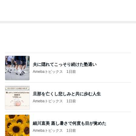
オフィシャルブロガーランキング
総合ランキング
すべて見る
1
2
3
市川團十郎白
小林麻央
だいたひかる
桃
クロ
猿
急上昇ランキング
すべて見る
1
2
3
4
5
EBiDAN 39&Ki
高山善廣
こいたん
島倉りか
つばきファク
DS
トリー
新登場ランキング
すべて見る
1
2
3
4
5