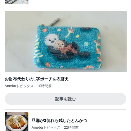
このジャンルの記事をもっと見る
神がかってる掃除機
Amebaトピックス
22時間前
ヘビロテしたくなる数量限定の紅茶
Amebaトピックス
1日前
堀ちえみ 寝過ごし急いで家事
Amebaトピックス
9時間前
假屋崎 ぼんぼり祭りに出品した作品
Amebaトピックス
1日前