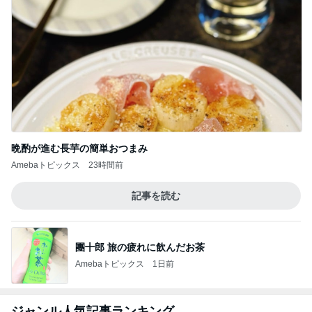
アグネス 孫と温水プール遊び
Amebaトピックス
10時間前
香港のKFCで冷静さを失った夫の行動
Amebaトピックス
1日前
見た目スッキリで収納力もある発見
Amebaトピックス
14時間前
日常生活で起きたまさかの出来事
Amebaトピックス
1日前