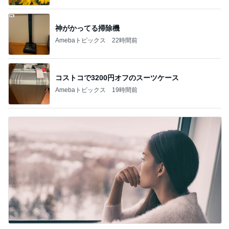
BEYOOOOO
島倉りか
ゆうこりん
石 安伊
蒼井心音
NDS
芸能人・有名人ブログ TOPへ
レジェンド松下のなんでもプレゼン！
Amebaトピックス
22時間前
30代女子が毎日持ち歩く愛用品
Amebaトピックス
1日前
假屋崎省吾 見事な建長寺のハス
Amebaトピックス
1日前