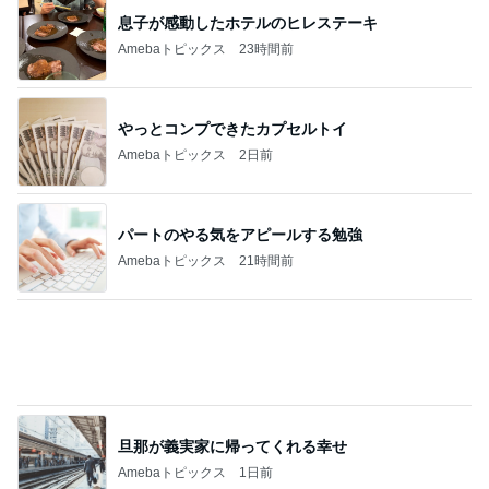
たまさんのおすすめNetflixドラマ「鉄槌教
師」は、もっと見たいもっと見たい！なんで1
1
0話完？
マズル刑事
恋は動き出すけれど…「ラストノート」第4話
2
連ドラについてじっくり語るブログ
『あなたが猟奇殺人犯を裁く日』 被告人の
一挙手一投足が目の前に浮かぶリアルさ
3
むぅびぃ・とりっぷ
スペインバスクからこんにちは！診療日記＆
日常エピソード106
4
水谷孝のブログ「つれづれなるままに」
あたしンちと仕様の変わったスタンプラリー
(|| ゜Д゜)
5
ライターズパレット通信