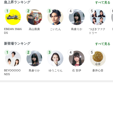
肩甲骨を動かすための意外なコツ
Amebaトピックス
1日前
記事を読む
息子が感動したホテルのヒレステーキ
Amebaトピックス
23時間前
やっとコンプできたカプセルトイ
Amebaトピックス
2日前
パートのやる気をアピールする勉強
Amebaトピックス
21時間前
旦那が義実家に帰ってくれる幸せ