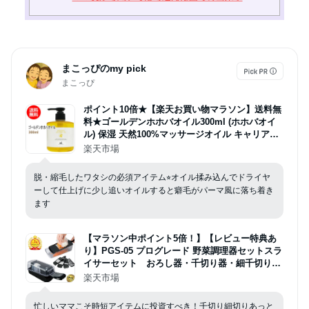
まこっぴのmy pick
まこっぴ
ポイント10倍★【楽天お買い物マラソン】送料無
料★ゴールデンホホバオイル300ml (ホホバオイ
ル) 保湿 天然100%マッサージオイル キャリアオ
イル 美容オイル ボタニカル ベビーマッサージ ク
楽天市場
レンジング スキンケア
脱・縮毛したワタシの必須アイテム⭐︎オイル揉み込んでドライヤ
ーして仕上げに少し追いオイルすると癖毛がパーマ風に落ち着き
ます
【マラソン中ポイント5倍！】【レビュー特典あ
り】PGS-05 プログレード 野菜調理器セットスラ
イサーセット おろし器・千切り器・細千切り
器・スライサー4点セット 約縦29×幅9.5×高さ11.
楽天市場
5cm キャロットラぺ 母の日ギフト【沖縄は送料1
500円】
忙しいママこそ時短アイテムに投資すべき！千切り細切りあっと