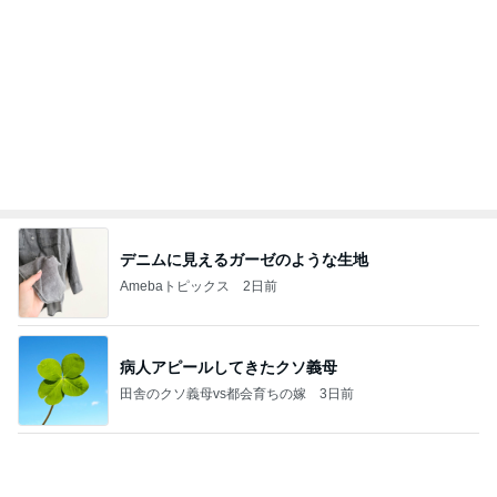
わあ喉は‥
藤田朋子オフィシャルブログ「笑顔の種と眠る犬」
3日前
Powered by Ameba
義母より嬉しい長男の事での掲載
Amebaトピックス
1日前
能登揺れ、東北も⚠️夢見が増えて来ました❗️注意し
てください❗️
マリアオフィシャルブログ「ひむかの風にさそわれ
3日前
て」Powered by Ameba
仕事帰りにあったカルディの猫バッグ
Amebaトピックス
1日前
大当たり？！ディズニーストア夏祭り…何当た