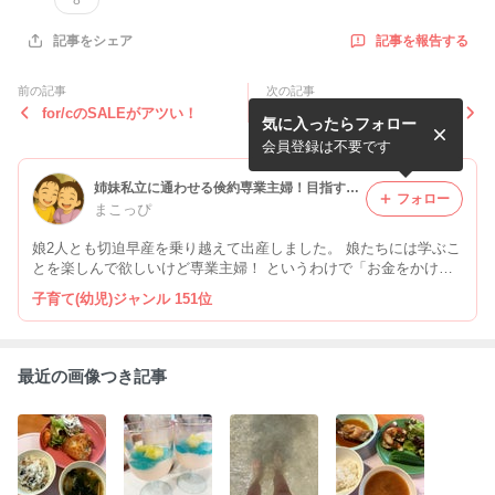
8
記事を報告する
記事をシェア
前の記事
次の記事
for/cのSALEがアツい！
冷凍庫の中の安心
気に入ったらフォロー
会員登録は不要です
姉妹私立に通わせる倹約専業主婦！目指すは手間もお金もかけないゆる知育⭐︎
フォロー
まこっぴ
娘2人とも切迫早産を乗り越えて出産しました。 娘たちには学ぶこ
とを楽しんで欲しいけど専業主婦！ というわけで「お金をかけず
に楽しく知育」をモットーにゆるくやってます。 姉妹共に私立幼
子育て(幼児)ジャンル 151位
稚園通園中。 神奈川在住の専業主婦です。コメント＆フォロー喜
びます！！！
最近の画像つき記事