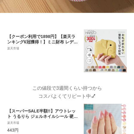
【クーポン利用で1898円】【楽天ラ
ンキング6冠獲得！】ミニ財布 レディ
ース ゾウ型 コンパクト カードケース
楽天市場
二つ折り 財布 かわいい ブランド 象
じゃばら 小銭入れ お札が折れない ク
レジットカード 大容量 RFID スキミ
ング 防止 リズデイズ LIZDAYS
この値段で3週間くらい持つから
コスパよくてリピート中💅
【スーパーSALE半額!!】アウトレッ
ト うるりら ジェルネイルシール 硬化
硬化タイプ ♪ 貼って固めるジェルネイ
楽天市場
ルシール 半硬化 オフ簡単 セルフネイ
443円
ル Ururila_nu1613