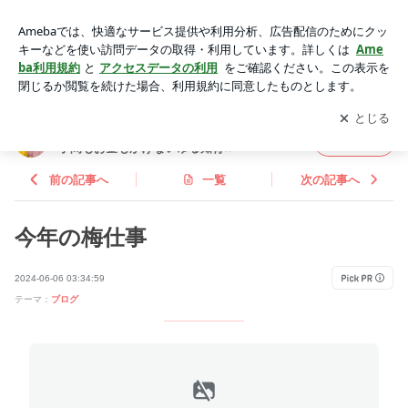
今年の梅仕事 | 姉妹私立に通わせる倹約専業主婦！目指すは手
間もお金もかけないゆる知育⭐︎
アプリをダウンロードして
ブログの更新通知
を受け取りまし
開く
ょう。
姉妹私立に通わせる倹約専業主婦！目指すは
フォロー
手間もお金もかけないゆる知育⭐︎
前の記事へ
一覧
次の記事へ
今年の梅仕事
2024-06-06 03:34:59
テーマ：
ブログ