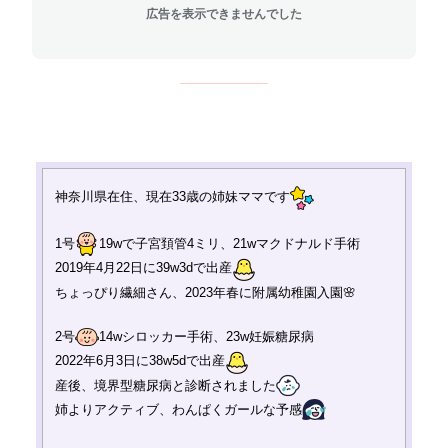
広告を表示できませんでした
神奈川県在住、現在33歳
の姉妹ママです
1号
19wで子宮頚管4ミリ、
21wマクドナルド手術
2019年4月22日に39w3dで出産
ちょっぴり繊細さん、2023年春に附属幼稚園入園🌸
2号
14wシロッカー手術、
23w妊娠糖尿病
2022年6月3日に38w5dで出産
産後、境界型糖尿病と診断されました
姉よりアクティブ、わんぱくガールな予感