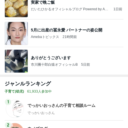
実家で晩ご飯
だいたひかるオフィシャルブログ Powered by Ame
1日前
ba
5月に出産の冨永愛 パートナーの姿公開
Amebaトピックス
21時間前
ありがとうございます
市川團十郎白猿オフィシャルB
5日前
ジャンルランキング
子育て(幼児)
61,933人参加中
1
でっかいおっさんの子育て相談ルーム
でっかいおっさん
2