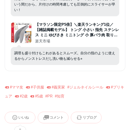
いう間だから、片付けの時間考慮しても圧倒的にスライサーが早
い！
【マラソン限定P5倍】＼楽天ランキング1位／
【雑誌掲載モデル】 トング 小さい 指先 ステンレ
ス ミニ ゆびさき ミニトング 小 豚バラ肉 取り分
けトング 生肉 豚バラ 盛り付け 盛り付けトング
楽天市場
揚げ物 掴む 掴める 洗いやすい 食洗機対応 ステ
ンレストング
調理も盛り付けもこれがあるとスムーズ。自分の指のように使え
るからノンストレスだし洗い物も減らせる⭐︎
#
ママ友
#
子供服
#
義実家
#
ジェルネイルシール
#
プリキ
ュア
#
2歳
#
5歳
#
PR
#
知育
いいね
コメント
リブログ