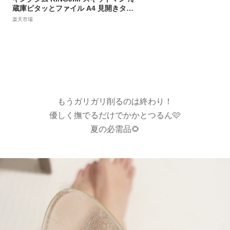
蔵庫ピタッとファイル A4 見開きタイ
プ ポケットタイプ A4変形 マグネット
楽天市場
タイプ ホワイトボード 白 シロ マグネ
ット付 プリント収納 冷蔵庫 メモ 伝言
献立表 給食 整理
もうガリガリ削るのは終わり！
優しく撫でるだけでかかとつるん🩷
夏の必需品🌻