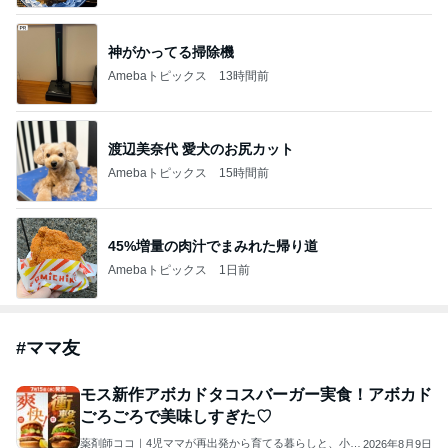
神がかってる掃除機
Amebaトピックス
13時間前
渡辺美奈代 愛犬のお尻カット
Amebaトピックス
15時間前
45%増量の肉汁でまみれた帰り道
Amebaトピックス
1日前
#
ママ友
モス新作アボカドタコスバーガー実食！アボカド
ごろごろで美味しすぎた♡
薬剤師ココ｜4児ママが再出発から育てる暮らしと、小さ
2026年8月9日