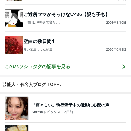
な気づき。
ご近所ママがそっけない*26【親も子も】
日曜日は９時まで寝たい。
2026年8月9日
空白の数日間4
青い芝生だった私達
2026年8月9日
このハッシュタグの記事を見る
芸能人・有名人ブログ TOPへ
「痛々しい」執行猶予中の近影に心配の声
Amebaトピックス
2日前