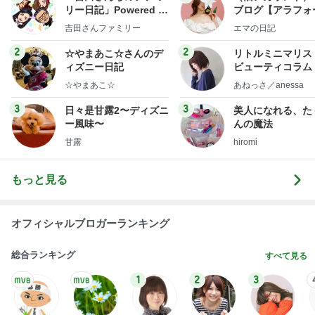
リー日記」Powered b
ブログ【アラフォ
y Ameba 吉田さんファ
社売却セカンドラ
吉田さんファミリー
エマの日記
ミリーオフィシャルブ
フ】
ログ
2
2
☆やまあこ☆さんのデ
リトルミニマリス
ィズニー日記
ビューティコラム 
little minimalist'
☆やまあこ☆
あねっさ／anessa
uty colum
3
3
日々是甘露2〜ディズニ
美人になれる、た
ー風味〜
んの魔法
甘露
hiromi
もっと見る
オフィシャルブロガーランキング
総合ランキング
すべて見る
1
2
3