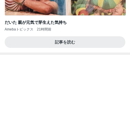
だいた 親が元気で芽生えた気持ち
Amebaトピックス
21時間前
記事を読む
デニムに見えるガーゼのような生地
Amebaトピックス
2日前
病人アピールしてきたクソ義母
田舎のクソ義母vs都会育ちの嫁
3日前
渡辺美奈代 蒸し暑い中の夜散歩
Amebaトピックス
1日前