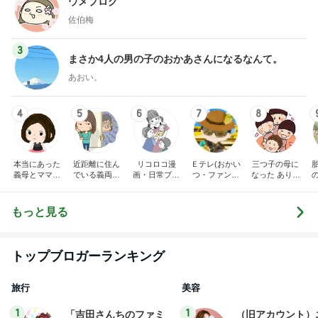
ウメブログ
佐伯梅
3
まさか4人の男の子のおかあさんになるなんて。
あおい。
4
5
6
7
8
本当にあった
近距離に住ん
リコロコ漫
Ｅテレ(おかい
三つ子の母に
義母とママ友
でいる義両親
画・日常ブロ
つ・ファンタ
なった ありつ
の話
に苦しめられ
グ
ーネ！)の日々
ん日記。
てます。
もっと見る
トップブロガーランキング
旅行
美容
1
1
「吉田さんちのファミ
（旧アカウント）