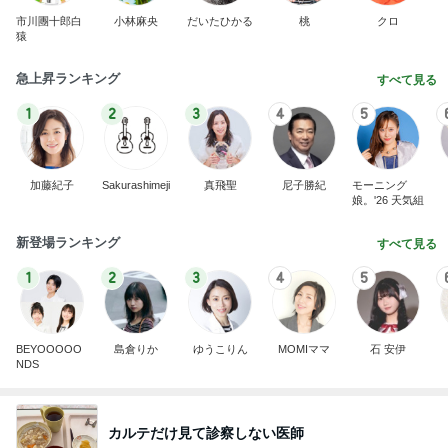
市川團十郎白
小林麻央
だいたひかる
桃
クロ
猿
急上昇ランキング
すべて見る
1
2
3
4
5
加藤紀子
Sakurashimeji
真飛聖
尼子勝紀
モーニング
娘。'26 天気組
新登場ランキング
すべて見る
1
2
3
4
5
BEYOOOOO
島倉りか
ゆうこりん
MOMIママ
石 安伊
NDS
カルテだけ見て診察しない医師