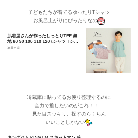
子どもたちが着てるゆったりTシャツ
お風呂上がりにぴったりなの
肌着屋さんが作ったしっとりTEE 無
地 80 90 100 110 120 tシャツ Tシャ
ツ キッズ ベビー 子供服 ベビー服 ト
楽天市場
ップス 綿100 コットン 男の子 女の子
半袖 保育園着 幼稚園 入園準備 通園
白 韓国風 おしゃれ ゆったり
冷蔵庫に貼ってるお便り整理するのに
全力で推したいのがこれ！！！
見た目スッキリ、探すのらくちん
いいことしかない
キングジム KINGJIM スキットマン 冷