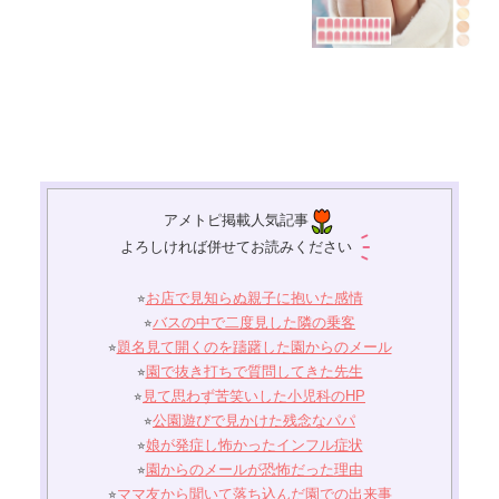
​アメトピ掲載人気記事
よろしければ併せてお読みください
⭐︎
お店で見知らぬ親子に抱いた感情
⭐︎
バスの中で二度見した隣の乗客
⭐︎
題名見て開くのを躊躇した園からのメール
⭐︎
園で抜き打ちで質問してきた先生
⭐︎
見て思わず苦笑いした小児科のHP
⭐︎
公園遊びで見かけた残念なパパ
⭐︎
娘が発症し怖かったインフル症状
⭐︎
園からのメールが恐怖だった理由
⭐︎
ママ友から聞いて落ち込んだ園での出来事