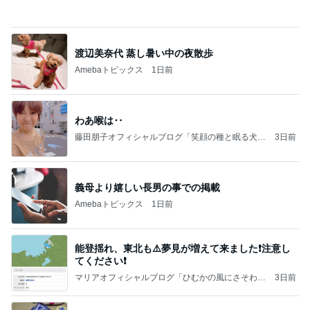
る？！夏祭りくじに挑戦！！！
高校生Dヲタ Ꭰ-ᎮꭵꭹꭴのDisneyにっき！！✎ܚ
14日前
細川直美 片付けと模様替えした自室
Amebaトピックス
1日前
記事を読む