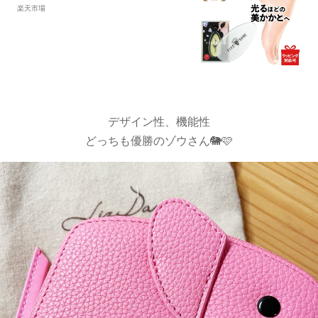
質 角質除去 足 ケア かかとケア ガラ
楽天市場
ス 角質取り 足裏 角質ケア メンズ 足
の角質取り やすり 削り かかと削り つ
るつる 乾燥 ピーリング ひび割れ かか
と磨き カサカサ
デザイン性、機能性
どっちも優勝のゾウさん🐘🩷