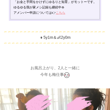
「お金と手間をかけずにゆるりと知育」がモットーです。
ゆるゆる我が家メシ記録も継続中🍚
アメンバー申請については👉
こちら
​👧5y1m＆👶2y0m
お風呂上がり、2人と一緒に
今年も梅仕事