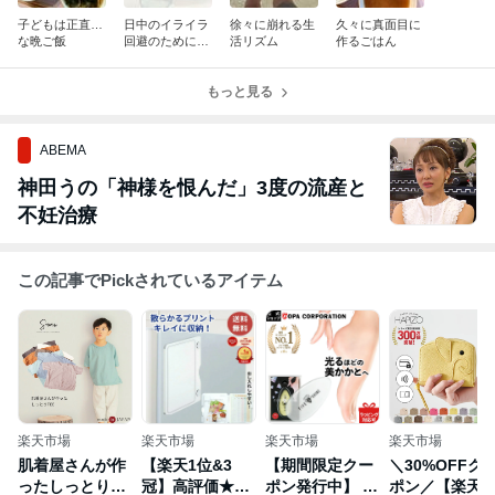
子どもは正直…
日中のイライラ
徐々に崩れる生
久々に真面目に
な晩ご飯
回避のためにし
活リズム
作るごはん
たこと
もっと見る
ABEMA
神田うの「神様を恨んだ」3度の流産と
不妊治療
この記事でPickされているアイテム
楽天市場
楽天市場
楽天市場
楽天市場
肌着屋さんが作
【楽天1位&3
【期間限定クー
＼30%OFFク
ったしっとりTE
冠】高評価★4.7
ポン発行中】 5
ポン／【楽天1