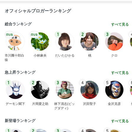
オフィシャルブロガーランキング
総合ランキング
すべて見る
1
2
3
市川團十郎白
小林麻央
だいたひかる
桃
クロ
猿
急上昇ランキング
すべて見る
1
2
3
4
5
デーモン閣下
片岡愛之助
林下清志(ビッ
沢田聖子
金沢克彦
グダディ)
新登場ランキング
すべて見る
1
2
3
4
5