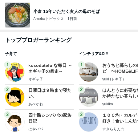
小倉 15年いただく友人の母のそば
Amebaトピックス
1日前
トップブロガーランキング
子育て
インテリア&DIY
1
1
kosodatefulな毎日 ～
おうちと暮らしの
オギャ子の暴走～
ピ 〜HOME&LI
オギャ子
yuki (ドキ子）
2
2
日曜日は９時まで寝た
ほんとうに必要な
い。
か持たない暮らし
ep Life Simple
あべかわ
yukiko
ンテリアのきろく
3
3
四十路シンパパの家族
１００均・カルデ
日記
好き！食いしん坊
らりん☆のブログ
はやパパ
☆きらりん☆