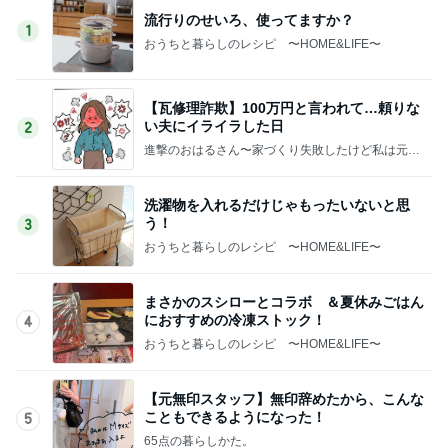
流行りのせいろ、使ってますか？
1
おうちと暮らしのレシピ 〜HOME&LIFE〜
【瓦修理詐欺】100万円と言われて…頼りな
い夫にイライラした日
2
進撃のおはるさん〜家づくり失敗したけど私は元気
です〜
洗濯物を入れるだけじゃもったいないと思
う！
3
おうちと暮らしのレシピ 〜HOME&LIFE〜
まさかのスシローとコラボ ＆夏休みごはん
におすすめの冷凍ストック！
4
おうちと暮らしのレシピ 〜HOME&LIFE〜
【元無印スタッフ】無印辞めたから、こんな
こともできるようになった！
5
65点の暮らしかた。