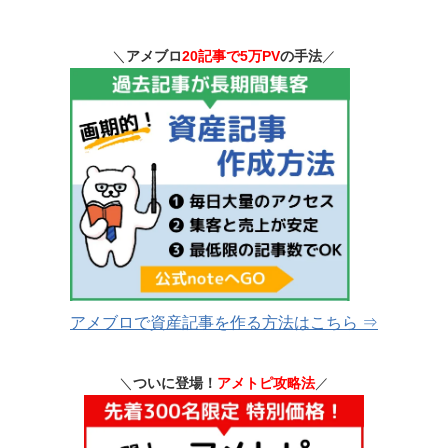
＼
アメブロ
20記事で5万PV
の手法
／
アメブロで資産記事を作る方法はこちら ⇒
＼
ついに登場！
アメトピ攻略法
／