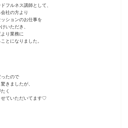
ンドフルネス講師として、
る会社の方より
セッションのお仕事を
かけいただき、
度より業務に
ることになりました。
だったので
も驚きましたが、
がたく
させていただいてます♡