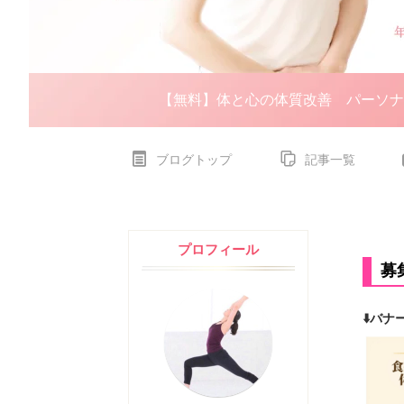
【無料】体と心の体質改善
パーソナ
ブログトップ
記事一覧
プロフィール
募
⬇️
バナ