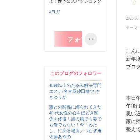
よく使う公式ハッシュタグ
上
キ
昇
ン
#ヨガ
グ
2026-05-
上
テーマ
昇
こん
新年
ブロ
このブログのフォロワー
40歳以上のたるみ解決専門
エステ/名古屋砂田橋/ささ
きゆりか
本日
午後
親との関係に縛られてきた
40 代女性の心をほどき関
思い
係を修復！誰の娘でも妻で
家に
も母でもない！今「わた
整え
し」に戻る場所／つむぎ庵
佐藤あやの