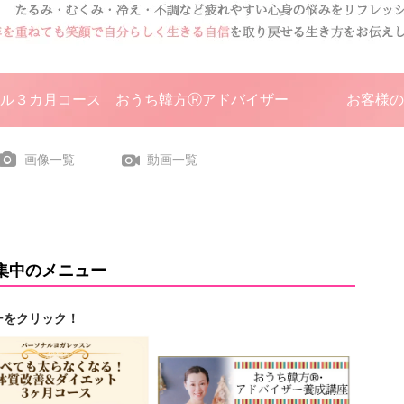
ル３カ月コース
おうち韓方Ⓡアドバイザー
お客様の
画像一覧
動画一覧
集中のメニュー
ーをクリック！