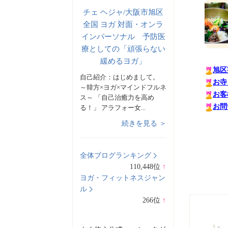
チェ ヘジャ/大阪市旭区
全国 ヨガ 対面・オンラ
インパーソナル 予防医
療としての「頑張らない
緩めるヨガ」
旭区
自己紹介：
はじめまして。
お寺
～韓方×ヨガ×マインドフルネ
お客
ス～ 「自己治癒力を高め
お問
る！」 アラフォー女...
続きを見る ＞
全体ブログランキング
110,448
位
↑
ラ
ヨガ・フィットネスジャン
ン
ル
キ
266
位
↑
ン
ラ
グ
ン