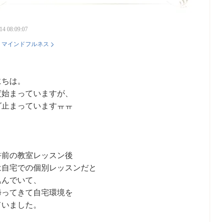
14 08:09:07
：
マインドフルネス
にちは。
度始まっていますが、
グ止まっていますㅠㅠ
午前の教室レッスン後
は自宅での個別レッスンだと
込んでいて、
帰ってきて自宅環境を
ていました。