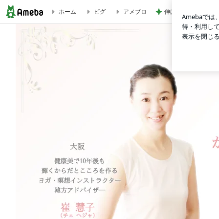
伸ばし続けた髪をバ
ホーム
ピグ
アメブロ
大阪市旭区 全国 ヨガ 対面・オンラインパーソナル 予防医療