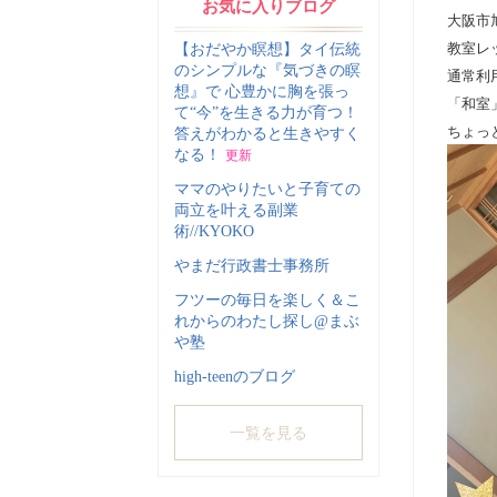
お気に入りブログ
大阪市
教室レ
【おだやか瞑想】タイ伝統
のシンプルな『気づきの瞑
通常利
想』で 心豊かに胸を張っ
「和室
て“今”を生きる力が育つ！
ちょっ
答えがわかると生きやすく
なる！
更新
ママのやりたいと子育ての
両立を叶える副業
術//KYOKO
やまだ行政書士事務所
フツーの毎日を楽しく＆こ
れからのわたし探し@まぶ
や塾
high-teenのブログ
一覧を見る