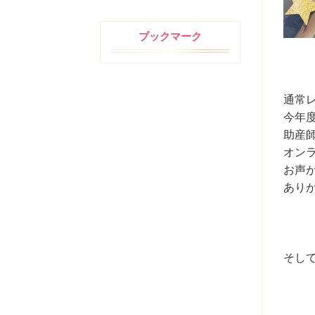
ブックマーク
通常
今年
助産
オン
お声
あり
そし