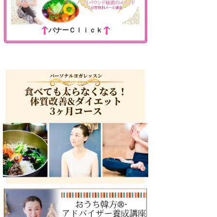
バナーＣｌｉｃｋ