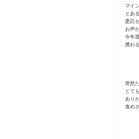
マイ
とあ
委託
お声
今年
携わ
突然
とて
あり
進め