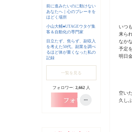
前に進みたいのに動けない
あなたへ｜心のブレーキを
ほどく場所
小山大輔●UTAGEウタゲ集
いつ
客＆自動化の専門家
来ら
目立たず、焦らず、副収入
なか
を考えた50代。副業を調べ
予定
るほど体が重くなった私の
明日
記録
一覧を見る
フォロワー:
2,662
人
空い
久し