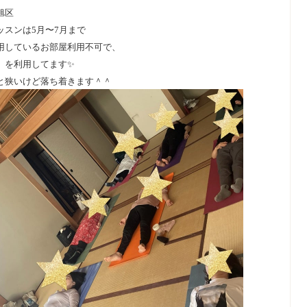
旭区
ッスンは5月〜7月まで
用しているお部屋利用不可で、
」を利用してます✨
と狭いけど
落ち着きます＾＾