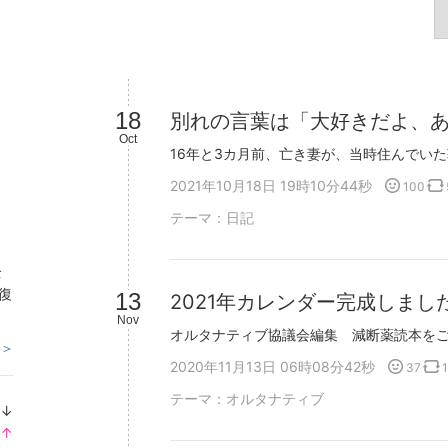
18
別れの言葉は「大好きだよ、
Oct
2021年10月18日 19時10分44秒
100
テーマ：
日記
全
復
13
2021年カレンダー完成しま
Nov
 ＞
2020年11月13日 06時08分42秒
37
1
テーマ：
オルタナティブ
↓
ラ
↑
ン
ラ