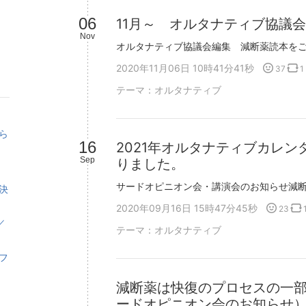
キ
ン
06
11月～ オルタナティブ協議
ン
キ
Nov
グ
ン
下
グ
2020年11月06日 10時41分41秒
37
1
降
上
昇
テーマ：
オルタナティブ
ら
16
2021年オルタナティブカレ
Sep
りました。
決
2020年09月16日 15時47分45秒
23
／
テーマ：
オルタナティブ
フ
減断薬は快復のプロセスの一
ードオピニオン会のお知らせ
る