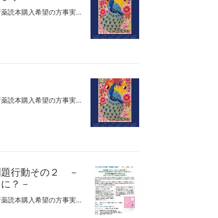
サードオピニオン会・講演会のお知らせ減断薬読本購入希望の方事実報道に本ブログ記事が連載されています。今週の日曜日午後、二俣川（神奈川）でサードオピニオン会開催します。同会場、その午前中（10：30～１２：００）に電気ショックの問題をテーマにしたDVD（CCHR制作）の上映会を開きます。こちらは無料です。向精神薬の危険について、驚くほど周知されるようになった。10年前とは比べ物にならないほどに。そして、薬に代わって、精神医療の現在の一押しは、電気ショック。電気ショックについては、向精神薬の効果以上に根拠がありません。薬のモノアミン仮説に相当するものさえありません。学会では、もっともらしく効果を謳っているが、内実はやってみたら患者がおとなしくなったレベルのこと。確かに、一部の患者にぐちゃぐちゃな状態を一時的に鎮静する効果はありますね。しかし、長期的な転帰にどう貢献しているかは不明。密室で行われる治療ゆえ、その結果が正しく報告されているとはとても思えない。先日、野田正彰先生とこの話をした際、「沢山死んでるはずだ」仰っていた。私の知ってる範囲では、電気ショック後に、半年以上、長時間同じ姿勢でいるとか、玄関先に何時間も立っているといった状態になった人記憶がごっそり抜けて、そのことに悩んでいる人がいる。カレンダー出来ました。申し込みは、メール：info@alternativejapan.orgまで購入数、送付先、受取人氏名をお知らせください。オルタナネットショップhttps://alternative.base.shop/でも購入できます。このカレンダーを購入希望の方は、メールinfo@alternativejapan.orgまで、購入枚数、送付先住所、受取人名を記入の上お申し込みください。収益金は、こちらの活動に使用させて頂きます。参加申し込みは、こくちーずへお願いします。オルタナティブ協議会、初めてのチャリティ講演会を開催します。我々の理念に賛同し、資源を提供（無料もしくは格安で）いただける方を募集します。空き家、空事務所、畑、里山、etc（特に神奈川、東京、関西、福岡）お問い合わせは全国オルタナティブ協議会のＨＰからお願いします。快復を強力に後押しするための環境（コミュニティ）づくりとして、クラブハウスプロジェクトを推進しています。現在、関西、中部（名古屋、中津川）を始め全国で、具体的な活動を行っています。その為の応援グループオルタナティブを実現するための300人委員会をＦＢ上に作成しました。プロジェクトの進捗を知りたい方、ご興味のある方は、参加理由の説明メッセージを送付の上参加リクエストをお送りください。 全国オルタナティブ協議会、精神医療被害連絡会では、『自分で決める！薬を飲む飲まないキャンペーン』を開始します。ご興味のある方は、応援グループ自分で決める薬を飲む飲まないキャンペーンに参加ください。
サードオピニオン会・講演会のお知らせ減断薬読本購入希望の方事実報道に本ブログ記事が連載されています。自分の人生を自分で決めて良いという、当たり前なことがなかなか出来ない。自己肯定感が低いためか、最初の一歩が出ない。最初の一歩さえ踏み出すことが出来たなら、後は加速度的に回っていく。我々に出来ることは、常にその一歩を踏み出すことを促すことだけ。誰かが用意したプログラムをこなすのではなく、当事者自らの手で創造していくことが出来たならば、人生は驚くほど変わって行く。誰かが用意した居場所に行くより、居場所を一緒に作る。誰かの作った会社に勤めるより、事業を一緒に始める。薬を減らすことだって同様。最も重要なのは、自ら主体的に取り組むこと。そうしてるうちに、いつの間にか、不快な症状は消えていく。オルタナティブの基本哲学、『治療より快復を目指す』というのは、そういうことだ。一緒に作ったカレンダー、A3サイズという大きさ、絢爛豪華、細部までとことん丁寧に書き込まれている。今朝、現物を手に取って見て、さらにそのち密さに驚愕した。凄いとしか言いようがない。この作者の代表作になると思う。忘れてはならないのは、カレンダーに仕上げたデザイナーの仕事。絵を最大限に引き立てる仕上がり。カレンダーなんだが、押しピンで留めることに躊躇してしまう。このカレンダーを購入希望の方は、メールinfo@alternativejapan.orgまで、購入枚数、送付先住所、受取人名を記入の上お申し込みください。収益金は、こちらの活動に使用させて頂きます。参加申し込みは、こくちーずへお願いします。オルタナティブ協議会、初めてのチャリティ講演会を開催します。我々の理念に賛同し、資源を提供（無料もしくは格安で）いただける方を募集します。空き家、空事務所、畑、里山、etc（特に神奈川、東京、関西、福岡）お問い合わせは全国オルタナティブ協議会のＨＰからお願いします。快復を強力に後押しするための環境（コミュニティ）づくりとして、クラブハウスプロジェクトを推進しています。現在、関西、中部（名古屋、中津川）を始め全国で、具体的な活動を行っています。その為の応援グループオルタナティブを実現するための300人委員会をＦＢ上に作成しました。プロジェクトの進捗を知りたい方、ご興味のある方は、参加理由の説明メッセージを送付の上参加リクエストをお送りください。 全国オルタナティブ協議会、精神医療被害連絡会では、『自分で決める！薬を飲む飲まないキャンペーン』を開始します。ご興味のある方は、応援グループ自分で決める薬を飲む飲まないキャンペーンに参加ください。
問題行動その２ －
なに？－
サードオピニオン会・講演会のお知らせ減断薬読本購入希望の方事実報道に本ブログ記事が連載されています。大人気の同セミナー初の九州開催です。昨年の神奈川オルタナティブ協議会（オルかな）主催の同講演会の様子はこちら講師の茂木厚子さんが、米国カリフォルニアから帰国して感じたのは、発達障害を抱えた（とされている）子供のお母さんが鬱状態に陥っていること。この国では、お母さんのみならず、先生や保育の方々も苦しい。それに比べて、茂木さんが過ごしたカリフォルニアでは、障害児と関わるお母さんも先生たちも笑顔に溢れているそうです。（当日、販売予定のＤＶＤにその様子が映っています）障害児との関りは、本来、楽しいことなのです。子育てに十分な予算が割り当てられ、障害児との関りは苦にならないのです。（日本は子育てに全くお金を使わない）米国カリフォルニアの障害者の地域支援は、医学モデルではなく、社会モデルです。一対多の支援ではなく、負担が分担された多対一の支援です。（これって、オープンダイアローグとおんなじ）医療は必要に応じて関わるだけ。これは一見、非効率なシステムに思えますが、関わる人々は楽しんでいて、さらに報酬も高いのです。なんですかねこれは。子供も親も、支援者も幸せにしないこの国のシステム。システムを変えるのは容易ではないですが、まずは、家庭で出来ることから提案します。茂木さんの講演会の午前中に、前座として、『発達障害にまつわる社会とお薬の話』問題解説させていただきます。福岡、佐賀の皆様の参加をお待ちしております。お薬肯定派の皆様も、お薬否定派の皆様も、どちらもお待ちしております。我々の理念に賛同し、資源を提供（無料もしくは格安で）いただける方を募集します。空き家、空事務所、畑、里山、etc（特に神奈川、東京、関西、福岡）お問い合わせは全国オルタナティブ協議会のＨＰからお願いします。快復を強力に後押しするための環境（コミュニティ）づくりとして、クラブハウスプロジェクトを推進しています。現在、関西、中部（名古屋、中津川）を始め全国で、具体的な活動を行っています。その為の応援グループオルタナティブを実現するための300人委員会をＦＢ上に作成しました。プロジェクトの進捗を知りたい方、ご興味のある方は、参加理由の説明メッセージを送付の上参加リクエストをお送りください。 全国オルタナティブ協議会、精神医療被害連絡会では、『自分で決める！薬を飲む飲まないキャンペーン』を開始します。ご興味のある方は、応援グループ自分で決める薬を飲む飲まないキャンペーンに参加ください。