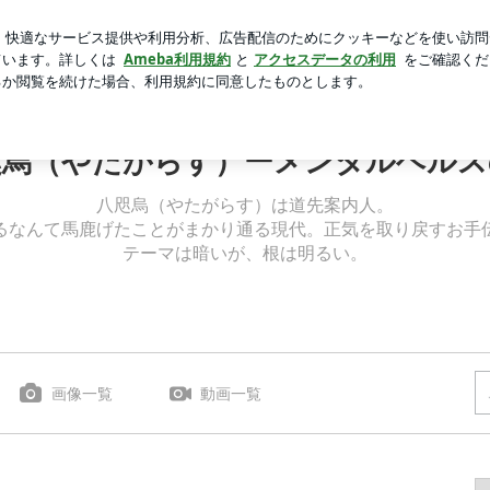
を感じるアフロ仏
芸能人ブログ
人気ブログ
新規登録
咫烏（やたがらす）ーメンタルヘルス
八咫烏（やたがらす）は道先案内人。
るなんて馬鹿げたことがまかり通る現代。正気を取り戻すお手
テーマは暗いが、根は明るい。
画像一覧
動画一覧