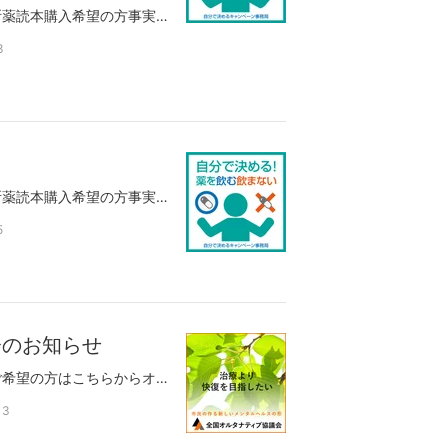
サードオピニオン会・講演会のお知らせ減断薬読本購入希望の方事実報道に本ブログ記事が連載されています。野田先生と本の感想の件で電話をした。そのついでに、敢えて、いくつかの質問した。私の最初の質問は、（先生が）薬を必要と思うケースはどのような場合か？というもの。先生の答えは、壁に頭を打ち付けるなど自傷の危険がある場合暴れて、看護者に危害を及ぼす危険がある場合精神症状が激しく、脳を休めてもらいたい場合など止むを得ず使うということだ。薬はあくまで短期的な使用にとどめる。再発を予防するための投薬について訊くと、そもそも、統合失調症と言う病気自体、良くわかっていない状況で、薬が再発を予防するなんてことは、論理的に破綻している。この国の精神医療は、入り口から間違えている。と仰った。この国の精神医療は入り口から間違えているというのは、このブログで私が再三使った言葉である。この問題に取り組み始めた当初から使っていたが、同じ言葉を野田先生から聞いて少しだけホッとした。先生は、医学生の時代に、教授に向かって同じ言葉を使ったそうだ。残念なことに、50年たってもその間違いは正されていないということだ。統合失調症を始めとする精神疾患が何物であるのか科学的に判明していないのは、紛れもない事実である。そもそも、うつ病であろうが、双極性障害であろうが、ましてや発達障害などという明確な病気などないのである。便宜上、症候群にそういう名前を与えたに過ぎない。それを、病因のハッキリした身体の病気と同じように扱おうとすること自体、誤りである。「先生、息子はどういう病気なんでしょう？」「統合失調症ですね、薬を出しておきましょう。」日本中で繰り返されている、こうした臨床の会話が、いかに無意味で、その投薬が如何に危険なことであるか、今一度、考え直す必要がある。先生の言う精神医学とは、その人のその症状（反応）が、その人にとってどのような意味があるのか、それを解き明かそうとするものである。これは、100年前のヤスパースの書いた精神医学論に詳しい。古典として打ち捨てられているが、人間とはそれほど変わっていない。そうした古典をこの国の精神医学はただの歴史の一つとしてだけに扱い、その内容を学んでさえいない。先生の言う精神科医は、この国にはほぼ存在していない。精神病とは何かという問いを立てることもなく、自分で考え、学ぶことを捨て、脳の病気としてチェックシート型の診断を使い臨床に立つ精神科医とはいったい何者なのか。もし私が、そうした精神科医であったならば、恥ずかしくて生きてはいけない。反論のある人は、今一度、精神病とは何かを考えてみれば良い。自分で考える力があれば、現代の我が国の精神医学は入り口から間違えていることにすぐに気が付くはずだ。＊各地のサードオピニオン会では、精神病とは何か、精神薬とは何か、そうした問いを立てた対話を行います。我々の理念に賛同し、資源を提供（無料もしくは格安で）いただける方を募集します。空き家、空事務所、畑、里山、etc（特に神奈川、東京、関西、福岡）お問い合わせは全国オルタナティブ協議会のＨＰからお願いします。快復を強力に後押しするための環境（コミュニティ）づくりとして、クラブハウスプロジェクトを推進しています。現在、関西、中部（名古屋、中津川）を始め全国で、具体的な活動を行っています。その為の応援グループオルタナティブを実現するための300人委員会をＦＢ上に作成しました。プロジェクトの進捗を知りたい方、ご興味のある方は、参加理由の説明メッセージを送付の上参加リクエストをお送りください。 全国オルタナティブ協議会、精神医療被害連絡会では、『自分で決める！薬を飲む飲まないキャンペーン』を開始します。ご興味のある方は、応援グループ自分で決める薬を飲む飲まないキャンペーンに参加ください。
3
サードオピニオン会・講演会のお知らせ減断薬読本購入希望の方事実報道に本ブログ記事が連載されています。陰謀論の大好きな会のメンバーに、何故、そんなものを信じるのか？と聞いたら・・・だってその方が夢があるじゃないですかと答えた。あーなるほど、陰謀論はあったら良いなというファンタジーなんだと理解した。信じたいのだ。理屈じゃないのだ。多くの精神科のやってる治療は、仮説の上に構築した、いい加減な診断によって決められた、いい加減な投薬。いい加減の３乗は、もはやデタラメである。これは、陰謀論に負けず劣らないファンタジー。治ったら良いなー、程度の代物。まさに夢物語。そんなファンタジーを何故信じるのだろうか？これは、ここ１０年来抱いてきたこの問題最大の疑問である。一つの答えは、これは国民全体の共同のファンタジーであるということか。精神医療と言うファンタジーは、他の陰謀論や妄想と同じく、巧みな情報操作（マスコミやネット）を通じて全体に広がり、他の人との共同ファンタジー（妄想）として強化されていったということだろう。これほどの市民権を得てしまうと、そこから脱するのは容易でない。信じない方がカルト扱いされる。だが、そのファンタジーに翻弄され、突きつけられる理不尽な現実は全て当人が担う。さらに、その不快な症状の原因となった当人を取り巻く周りの他者や社会との関係性や、孤立、貧困、成育歴などの問題は、避けようのない現実である。むろん、人生はファンタジーではなく、理不尽な現実に満ち満ちているのだ。保護という名の強制入院も、精神医療が社会から、与えられた役割もまた現実だが、隔離拘束される苦しみも、薬の副作用も、当人にとって苦しい現実なのである。こうした現実が、ファンタジーで解決するべくもない。実害のあるファンタジーは悪質な人権侵害である。そうした理不尽な現実が生み出す不快な症状に対する便利な治療法など、我々はいまだ持ち合わせていないのは紛れもない現実なのである。さらに改善を阻むのは、精神科治療もファンタジーであるが、多くの人が次に求める代替策もまた別のファンタジーなのだ。皆、有りもしない魔法の治療や魔法のように治してくれる治療者（魔法使い）を探し続ける。薬物療法のオルタナティブとして提案される、カウンセリングも、食の問題も、サプリも、アロマも、ホメオパシーも一部の人を除いて、ファンタジーの域を出ない。その証拠に、その道を究めた人は、その限界を知り、その効果が限定的なことを自覚している。ちゃんとした治療者ほど、～すれば、治るなんてことは、口が裂けても言わない。当人の意見も聞かず、ありとあらゆる代替策を試して、事態を悪化させた事例を山のように知っている。減断薬は勿論、有効だ。過剰処方、漫然処方という副作用という厳しい現実から逃れる最も有効な現実の手段である。それでも、減断薬は万能ではない。副作用という厳しい現実から逃れることは出来ても、本人を取り巻くそれ以外の様々な現実に対応できるわけではない。さらには、ごく一部の患者にとって、薬が役に立つケースも現実にある。その一部の患者にとっては、減断薬もまたファンタジーである。地域でのソーシャルワークは、その人の現実を一つずつ拾い上げ、様々な情報、選択肢を提示し、現実の改善策を選ぶお手伝いをすることだ。その選択肢には、精神医療そのものも、薬物治療も、他のオルタナティブも含まれる。あくまで、現実に役に立つなら使えば良い。～すれば、改善するなんてファンタジーの押し付けは、厳に慎むべきと思う。役にたつ現実の手段はその人毎に違う。その人の人生（現実）は、その人が決めて選ぶことが出来る。他者に翻弄される人生から抜け出すことは、最優先されるべきと思う。それが出来るようになることが、現実に立ち向かう為の現実の第一歩。自分の人生を自分で決めることが出来たなら、自分の人生に不要なものは徐々に手放せるようになり、結果として不快な症状も消えていく。時間も手間もかかり、即効性もなく、地味な取り組みだが、これが唯一の現実的なオルタナティブであると私は信じている。我々の理念に賛同し、資源を提供（無料もしくは格安で）いただける方を募集します。空き家、空事務所、畑、里山、etc（特に神奈川、東京、関西、福岡）お問い合わせは全国オルタナティブ協議会のＨＰからお願いします。快復を強力に後押しするための環境（コミュニティ）づくりとして、クラブハウスプロジェクトを推進しています。現在、関西、中部（名古屋、中津川）を始め全国で、具体的な活動を行っています。その為の応援グループオルタナティブを実現するための300人委員会をＦＢ上に作成しました。プロジェクトの進捗を知りたい方、ご興味のある方は、参加理由の説明メッセージを送付の上参加リクエストをお送りください。 全国オルタナティブ協議会、精神医療被害連絡会では、『自分で決める！薬を飲む飲まないキャンペーン』を開始します。ご興味のある方は、応援グループ自分で決める薬を飲む飲まないキャンペーンに参加ください。
5
会のお知らせ
オルタナティブ協議会編集 減断薬読本をご希望の方はこちらからオルタナティブ協議会の勉強会・サードオピニオン会はどなたでも参加できます。（各地のサードオピニオン開催をお手伝い頂ける方を募集します。全国オルタナティブ協議会ＨＰからお問い合わせ下さい）講演会／チャリティーイベント治療より快復～精神医療 リカバリーモデルの実践主催：ワーカーズコレクティブ風車2月29日（土）13：30～16：30場所：スペース結（佐倉市王子台1-26-7 お土産処・ひまわり隣>講師：中川聡 参加費：無料 申込：不要当事者・家族・支援者も一緒に「こころの病からの快復を語ろう ～専門家より身近なあなたが子どもの不調を回復させる～主催：中山ほなみ3月21日土曜日 13:30〜16:30長野諏訪市小和田 湯小路いきいき元気館チャリティー上映会 2020 in 大阪 ー「精神病院のない社会」を考えるー主催：関西オルタナティブ協議会、全国オルタナティブ協議会3月29日 13：00～ 類ビル7F (大阪市淀川区西中島4-3-2)～私たちが目指す回復のかたち～〇サードオピニオン会開催地：船橋（千葉）、練馬（東京）、二俣川（神奈川）、浦和（埼玉）、三島（静岡）、茅野（長野）、中津川（岐阜）、名古屋（愛知）、新大阪（大阪）、西宮（兵庫）、姫路（兵庫）、福岡（福岡）、神崎（佐賀）サードオピニオンとは・・・サードオピニオン会の理念と目標「新たな視点からの選択と対話による回復」サードオピニオン会、勉強会、講演会 開催予定（こちらをクリック）関西の開催日が変更になっています。西宮、姫路は隔月（原則第4土曜）、大阪は原則第4日曜日九州も隔月開催です。〇自分で決める薬を飲む飲まないキャンペーン自分で決める！薬を飲む飲まないキャンペーン開始します。〇クラブハウスプロジェクトオルタナティブ協議会は、当事者、元患者の快復/社会参加を強力に促すクラブハウスプロジェクトを推進しています。 全国オルタナティブ協議会では、理念に賛同し、共にオルタナティブな社会づくりに参加頂ける会員を募集しております。
3