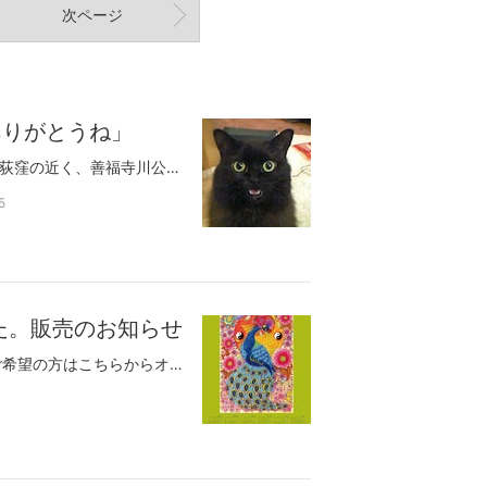
次ページ
ありがとうね」
16年と3カ月前、亡き妻が、当時住んでいた荻窪の近く、善福寺川公園で、保護した小学生から託されたのがアリスだ。このブログのペンネームのアリスパパは、もちろん、そのアリスから取ったものだ。初めて見たアリスは、まだへその緒が付いたままの生まれたての子猫だった。最初はそれが猫とはわからず、ネズミかと勘違いしそうなほど小さかった。体重は80gもなかったと思う。慌てて、猫用のミルクやそれをやるスポイトを買って面倒を見ることになった。昼夜問わず、3時間ごとにミルクをやり、ゲップをさせ、排せつを促すための刺激をした。アリスは、他の猫がやるような踏み踏み動作をやらない。母猫のおっぱいを飲んだことがないからだろう。周りの人は「こんなの育つわけない」と言ったが、アリスは生き延びることができた。母乳からもらう免疫もなかったが、病気もせずにすくすくと育った。歩けるくらいになると、アリスが黒猫で、洋猫の血が混じった長毛種であることが分かった。半年後には、他の日本猫たちより一回り大きな美猫になった。「高級そうな猫ね」と皆は、ペットショップで買ったものと勘違いした。私は、喘息もちのアレルギー体質だ。2度ほど喘息の発作で死にかけたことがある。入院した際にアレルゲン検査をしたら、なんと唯一強度の猫アレルギーだった。猫と暮らすのはまさに命がけで、発作止めの薬が欠かせなくなった。だからと言って手放すことなど出来ない、人様が口にする愛にはクールなのだが、アリスへのそれは、『かけ値なしの純粋な愛』だと言い切れる。猫は、ただただ、正直に生きている。人間より好きなのはそういう生き物だから。アリスは、１歳になる前に、今度は育ての母親を失った。私の人生を180度変えた出来事。苦難の時代が始まった。そして、私のもとには、2匹のチワワとアリスが残された。毎日の散歩が必要で留守番の苦手なワンちゃんの世話など出来ないから、一匹は実家に貰ってもらい、一匹は里子に出した。アリスは里子に出した子を自分の子のように世話していて、里子に出したときは鳴きながら家じゅう探し回っていた。独り身となった私は、留守番の出来る猫のアリスだけを連れて引っ越すことにした。それから、出張するとき以外は、16年間ずっと同じ部屋で暮らし、同じベッドで寝た。2度の結婚を経験した私だが、他の誰よりも一緒に長く暮らしたのは猫のアリスとなった。私のこの苦難続きの時代にずっと傍に居た。時には涙をぺろぺろと舐めてくれたこともある。ある時は子供となり、ある時は恋人代わりにもなった。（ブログのトップ画像にしているこの写真は、出張で家を空けて帰ってきたとき、抗議中）9月末に、アリスは食欲がなくなり、水しか飲まなくなった。動物病院に連れて行くと、腎臓がすでに末期だと。治療は可能かと聞くと、点滴で稀に少し回復する子がいるが年齢を考えるとまず無理だという。点滴で少しは楽になるというので、点滴をお願いした。するとその夜ほんの少しだけご飯を食べた。3日後、もう一度点滴をしたが、その時はもうご飯を食べなかった。点滴をするのをやめた。今日で、かれこれ3週間、何も食べていない。筋肉が落ち、殆んど歩けなくなった。もう死んでしまうことを覚悟した。この記事を書きだしたのは、もう亡くなると覚悟したから。もう虫の息のアリスの横で、様子を伺いながらこの記事を書いていた。今日一日中、何度も心臓が動いているか、確認し、もう寝がえりも打てないアリスの体の向きを何度も変えた。午前2時頃、アリスに目をやると急に心臓が強く打ち出した。いつものように、胡坐をかいて、アリスを抱きかかえた。クウと何度か声を出して、動かなくなっていた足が少し伸びて、心臓が止まった。目から光が無くなったのが分かった。5分もかからなかったと思う。最後にかけた言葉は、「大好きだよ」と「ありがとうね」だった。無理やり延命しない方が、楽に死ねると聞いていたが、その通りだった。それほど取り乱してはいない。あまりにさよならの言えない沢山の突然死を経験してきたからか。アリスが、ゆっくりとお別れするための時間をくれたからだろう。、亡き妻からアリスを引き継いで16年。私はアリスの天命を全うさせることは出来ただろうか？と妻の位牌に目をやる。墓守の仕事をまた一つこなした。アリスが居なくなったから、アリスパパも終わり。もう、このブログも更新しないと思う。資料として残しておくけど。妻の死から取り組み始めた精神医療やそれを取り巻く社会との闘い。被害活動から一応の卒業をして、これからは皆と楽しく生きていくための活動（オルタナティブ）に集中しようと思う。アリスが居てくれたから、あの過酷な時間を心を病むことなく過ごすことが出来た。どんな酷い状態でも、一匹の猫の存在が慰めとなることを身をもって知った。もう自分がそういう存在になることは出来ないと思うが、そうした場を用意することならまだ出来るかもしれない。ブログ読者の皆様、さよなら、ありがとうございました。
5
した。販売のお知らせ
オルタナティブ協議会編集 減断薬読本をご希望の方はこちらからオルタナティブ協議会の勉強会・サードオピニオン会はどなたでも参加できます。サードオピニオン会、勉強会、講演会 開催予定（こちらをクリック）今月の関西の開催日が変更になっています。福岡、佐賀開催します。2021年オルタナティブ協議会のカレンダー完成しました。クラウドファンディングにご協力いただいた皆様ありがとうございました。自信作が完成しました。大変お目出たい図柄、デザインになっています。来年一年のお部屋のお供に如何でしょうか。販売収益金は、当事者のエンパワメント活動に活用させていただきます。✴︎✴︎✴︎カレンダーの価格と仕様✴︎✴︎✴︎✴︎価格✴︎1枚 1200円 (送料・税込) ✴︎仕様✴︎3種類共にサイズ：A2（約59.4cm × 約42cm）カレンダー1枚に12か月が掲載されているタイプです。①『孔雀の舞』リニューアル2021年カレンダー(寺原沙織さんのイラスト)②『鳳凰様〜夢を叶えたい〜』2021年カレンダー(寺原沙織さんのイラスト)③『CUBE』2021年カレンダー(ONE LINE ARTIST 曽良貞義さんのイラスト)＊掲載の画像と実際の印刷物では色味が多少異なる場合がございます。また、一部デザイン変更の場合もございます。＊祝日・休日については、オリンピック特措法改正案成立前の、昨年の時点で決定していた日にちになっております。✴︎✴︎✴︎ご購入方法✴︎✴︎✴︎✴︎メール✴︎全国オルタナティブ協議会へのメールに、2021年カレンダーご希望の旨を明記のうえ、以下の情報をお知らせ下さいませ。・ご希望のカレンダーの種類（番号） ①『孔雀の舞』リニューアル2021年カレンダー ②『鳳凰様〜夢を叶えたい〜』2021年カレンダー ③『CUBE』2021年カレンダー・ご希望枚数・お届け先のご住所・お受け取り人の方のお名前全国オルタナティブ協議会info@alternativejapan.org お支払いは、郵貯、銀行振り込みとなります。 返信メールにて振込先をお伝えします。✴︎オルタナショップ✴︎只今、準備中です。準備が整い次第、お知らせ致します。 全国オルタナティブ協議会では、理念に賛同し、共にオルタナティブな社会づくりに参加頂ける会員を募集しております。←ご興味のある方はこちらをクリック