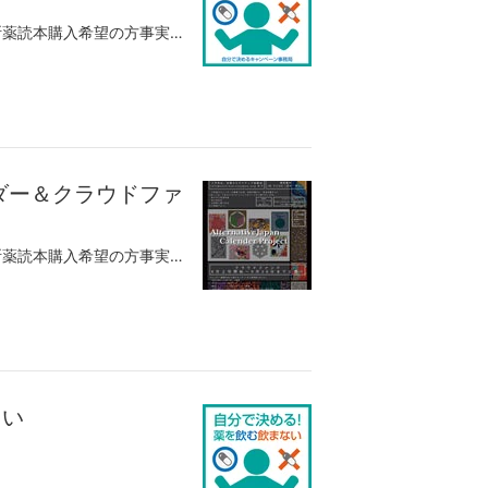
サードオピニオン会・講演会のお知らせ減断薬読本購入希望の方事実報道に本ブログ記事が連載されています。減断薬ブームと言っても良い状況となってきた。減断薬を語ることがタブーではなくなったのは大きい。さらには、減断薬を経た快復者が大勢現れたことも。10年前から比べると夢のような状況である。それでも、憂慮すべき事態も新たに発生している。まず、減断薬を謳うクリニックも増えたが、これまで増やすことしかしてこなかった医師が突然減薬が上手く出来るようになるとは思えない。そもそも、全ての統合失調症患者には薬が必要という悪質な言説を信じて、薬が必要かどうかさえ考えてこなかった医師に、減断薬の判断は不可能である。薬物治療の代わりに、大した経験も無いにも関わらず栄養やホメオパシーやアロマ、ヨガとかの代替療法を薦める医師にも不信感がある。それらにおいて、医師もまた素人である。医師と言う看板を利用して信用を得ているだけで、それぞれの分野では長年取り組んできた人達がそもそも居る。精神科医の看板を使うのであれば、生物学的精神医学（薬物治療）のオルタナティブとして、社会精神医学や心理学的アプローチを学んで、実践して頂きたい。さらに、減断薬カウンセラーを名乗る元患者にも、苦言を呈しておきたい。自身の経験は自身の経験であって、それが皆に通用するわけではないことを肝に銘じるべきである。ある人に有効であった方法は、参考情報として有用ではあるが、それがすべての患者に通用するわけではない。そのため、オルタナティブ協議会では、方法論の前に、自己決定の原則を重視している。（自己決定の原則は、様々なリカバリーモデルの中核をなす原則であるが、長年、その効果を確認していくと、リカバリーモデルは本当に良くできていると感心する）自分にあった方法を自分で選ぶというプロセスがを省くと、結果が悪い場合には、他罰的になるし、失敗が教訓とならない。私の会が関わって快復したメンバーでも、この原則は驚くほど当てはまる。これは減断薬においても当てはまる。（あまりに多量の薬を服用していて重度の中毒状態の場合は、他者による決定はやむを得ないが）それでも、情報は勿論重要である。自己決定の為には、正しい情報が不可欠である。薬が効く仕組みや代謝のメカニズムといった基本的な向精神薬の薬理は、減断薬の計画を立てる上で不可欠。さらには、それがそもそもの精神症状なのか、薬の副作用なのかの判別は欠かせない。これは本来的に精神科医が担うべき領域と思うが、絶望的なほどその能力は無い。特に、アカシジアや抗コリン作用の引き起こす症状は、その人の病状の悪化とされる事例に出会うと当人が気の毒でならない。その辻褄の合わない行動や暴力や自傷といった問題行動が、向精神薬の副作用が原因であることは少なからずある。久々に、沖縄で勉強会＆サードオピニオン会やります。精神科診断と向精神薬の勉強会サードオピニオン（精神疾患）相談会・対話会 in 沖縄惜しみなく情報は提供しますので、快復への自己決定に役立てて頂きたい。我々の理念に賛同し、資源を提供（無料もしくは格安で）いただける方を募集します。空き家、空事務所、畑、里山、etc（特に神奈川、東京、関西、福岡）お問い合わせは全国オルタナティブ協議会のＨＰからお願いします。快復を強力に後押しするための環境（コミュニティ）づくりとして、クラブハウスプロジェクトを推進しています。現在、関西、中部（名古屋、中津川）を始め全国で、具体的な活動を行っています。その為の応援グループオルタナティブを実現するための300人委員会をＦＢ上に作成しました。プロジェクトの進捗を知りたい方、ご興味のある方は、参加理由の説明メッセージを送付の上参加リクエストをお送りください。 全国オルタナティブ協議会、精神医療被害連絡会では、『自分で決める！薬を飲む飲まないキャンペーン』を開始します。ご興味のある方は、応援グループ自分で決める薬を飲む飲まないキャンペーンに参加ください。
ンダー＆クラウドファ
サードオピニオン会・講演会のお知らせ減断薬読本購入希望の方事実報道に本ブログ記事が連載されています。『精神疾患からの快復を目指す患者・元患者達が創るカレンダーを制作したい！！』https://camp-fire.jp/projects/view/310969・イラスト作成・カレンダーのデザイン・クラウドファンディングの申請から画面の作成、実施・リターンの企画、制作、実施・カレンダーの注文受け、梱包、発送・インターネットショップの作成、運営これ全てを、元患者と当事者で実施しています。治療より快復を目指す我々の取り組みです。誰かの用意したプログラムを利用するのではなく、その人の得意なこと、熱意を自ら形にする。イタリアの当事者の生活協同組合でも、同じように当事者中心の運営が行われていますが、そのポリシーは福祉事業としてではなく、一般社会の中で、ちゃんと競争力のあるビジネスを行うことだそうです。今回、我々が提供するカレンダーのクオリティは、他のプロの提供するものに比して、劣らないどころか突出したものと自負しています。自分で企画して、製作して、販売すること。なかなか出来ることではない。消費する幸せより、創造する幸せ。自分たちを苦しめてきたのは、消費する幸せを得られないことが原因では無かったか。創造する幸せを知ったならば、そんなものは吹き飛ぶ。来年一年間のお部屋の壁のお供に、是非このカレンダーを選んで頂きたい。とっても、豪華でおめでたいデザインです。我々の理念に賛同し、資源を提供（無料もしくは格安で）いただける方を募集します。空き家、空事務所、畑、里山、etc（特に神奈川、東京、関西、福岡）お問い合わせは全国オルタナティブ協議会のＨＰからお願いします。快復を強力に後押しするための環境（コミュニティ）づくりとして、クラブハウスプロジェクトを推進しています。現在、関西、中部（名古屋、中津川）を始め全国で、具体的な活動を行っています。その為の応援グループオルタナティブを実現するための300人委員会をＦＢ上に作成しました。プロジェクトの進捗を知りたい方、ご興味のある方は、参加理由の説明メッセージを送付の上参加リクエストをお送りください。 全国オルタナティブ協議会、精神医療被害連絡会では、『自分で決める！薬を飲む飲まないキャンペーン』を開始します。ご興味のある方は、応援グループ自分で決める薬を飲む飲まないキャンペーンに参加ください。
てい
る