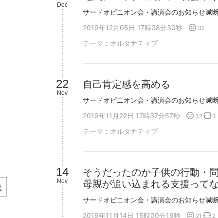
Dec
2019年12月05日 17時08分30秒
32
テーマ：
オルタナティブ
22
自己肯定感を高める
Nov
2019年11月22日 17時37分57秒
32
1
テーマ：
オルタナティブ
14
そうだったのか子供の行動・
Nov
母親が追い込まれる支援って
2019年11月14日 15時00分19秒
21
2