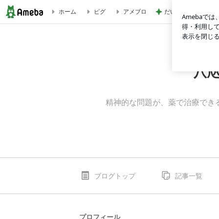
だいたの夫 親しみ
ホーム
ピグ
アメブロ
八咫烏（やたがらす）ーメンタルヘルスの罠
八
精神的な問題が、薬で治療でき
ブログトップ
記事一覧
プロフィール