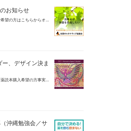
会のお知らせ
オルタナティブ協議会編集 減断薬読本をご希望の方はこちらからオルタナティブ協議会の勉強会・サードオピニオン会はどなたでも参加できます。（各地のサードオピニオン開催をお手伝い頂ける方を募集します。全国オルタナティブ協議会ＨＰからお問い合わせ下さい）新型コロナウイルス流行の為、自粛しておりました各地のサード・オピニオン会を再開いたします。～私たちが目指す回復のかたち～〇サードオピニオン会11月 名古屋、大阪の開催日時が変更されております。ご注意下さい開催地：船橋（千葉）、練馬（東京）、二俣川（神奈川）、浦和（埼玉）、名古屋（愛知）、新大阪（大阪）、西宮（兵庫）、姫路（兵庫）、福岡（福岡）、神崎（佐賀）サードオピニオンとは・・・サードオピニオン会の理念と目標「新たな視点からの選択と対話による回復」サードオピニオン会、勉強会、講演会 開催予定（こちらをクリック）関西の開催日が変更になっています。西宮、姫路は隔月（原則第4土曜）、大阪は原則第4日曜日九州も隔月開催です。〇自分で決める薬を飲む飲まないキャンペーン自分で決める！薬を飲む飲まないキャンペーン開始します。〇クラブハウスプロジェクトオルタナティブ協議会は、当事者、元患者の快復/社会参加を強力に促すクラブハウスプロジェクトを推進しています。 全国オルタナティブ協議会では、理念に賛同し、共にオルタナティブな社会づくりに参加頂ける会員を募集しております。
ンダー、デザイン決ま
サードオピニオン会・講演会のお知らせ減断薬読本購入希望の方事実報道に本ブログ記事が連載されています。カレンダー作り、完成に近づきました。来年は3種類のカレンダーを提供します。クオリティの高さ、保証します。本カレンダープロジェクトは、資金集めから制作、販売まで全て、オルタナティブ協議会の患者、元患者により運営されており、快復のため、社会復帰のためのプロセスの一つとして位置付けています。制作のためのクラウドファンディングを行っています。是非、応援ください。御家庭用の他、お歳暮、お年始の贈呈用として。また、団体、法人様向けに、団体名、法人名を入れた制作も承っております。是非、ご検討ください。➀寺原沙織さんの新作 『鳳凰様～夢を叶えたい』②ONELINE ARTIST 曽良さんがこのカレンダープロジェクトのために書き上げてくれた新作③2020年の寺原沙織さんの作品、『孔雀』の2021年版完成後、10月末以降、全国のサードオピニオン会、またはオルタナショップでオンラインでご購入頂ける予定です。我々の理念に賛同し、資源を提供（無料もしくは格安で）いただける方を募集します。空き家、空事務所、畑、里山、etc（特に神奈川、東京、関西、福岡）お問い合わせは全国オルタナティブ協議会のＨＰからお願いします。快復を強力に後押しするための環境（コミュニティ）づくりとして、クラブハウスプロジェクトを推進しています。現在、関西、中部（名古屋、中津川）を始め全国で、具体的な活動を行っています。その為の応援グループオルタナティブを実現するための300人委員会をＦＢ上に作成しました。プロジェクトの進捗を知りたい方、ご興味のある方は、参加理由の説明メッセージを送付の上参加リクエストをお送りください。 全国オルタナティブ協議会、精神医療被害連絡会では、『自分で決める！薬を飲む飲まないキャンペーン』を開始します。ご興味のある方は、応援グループ自分で決める薬を飲む飲まないキャンペーンに参加ください。
1
部（沖縄勉強会／サ
）