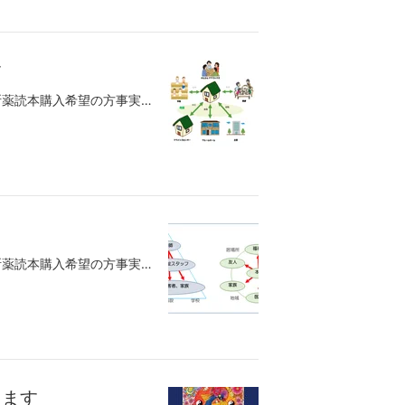
す
サードオピニオン会・講演会のお知らせ減断薬読本購入希望の方事実報道に本ブログ記事が連載されています。オルかんクラブハウス（オルタナティブ関西のクラブハウス）＊当事者により運営される居場所、住まい、働く場今回はシェアハウスの運営を始めます。通常のシェアルームの他に、予約制、短期滞在型（クライシスセンター機能を実現）のゲストルームを備えます。小さな一歩ですが、入院の代わりになるような居場所、住まいが沢山出来るようになると我々は信じています。特徴（予定）リカバリーモデル（生活モデルの実践）既存の医療／福祉システムに頼らない運営快復当事者による運営煩わしい審査なしの信頼関係のみの契約クライシスセンターとしての利用は、原則短期ゲストルームは、安い宿泊費シェアルームは残り1部屋（利用料は月額3万5千円程度）カレンダー出来ました。申し込みは、メール：info@alternativejapan.orgまで購入数、送付先、受取人氏名をお知らせください。オルタナネットショップhttps://alternative.base.shop/でも購入できます。このカレンダーを購入希望の方は、メールinfo@alternativejapan.orgまで、購入枚数、送付先住所、受取人名を記入の上お申し込みください。我々の理念に賛同し、資源を提供（無料もしくは格安で）いただける方を募集します。空き家、空事務所、畑、里山、etc（特に神奈川、東京、関西、福岡）お問い合わせは全国オルタナティブ協議会のＨＰからお願いします。快復を強力に後押しするための環境（コミュニティ）づくりとして、クラブハウスプロジェクトを推進しています。現在、関西、中部（名古屋、中津川）を始め全国で、具体的な活動を行っています。その為の応援グループオルタナティブを実現するための300人委員会をＦＢ上に作成しました。プロジェクトの進捗を知りたい方、ご興味のある方は、参加理由の説明メッセージを送付の上参加リクエストをお送りください。 全国オルタナティブ協議会、精神医療被害連絡会では、『自分で決める！薬を飲む飲まないキャンペーン』を開始します。ご興味のある方は、応援グループ自分で決める薬を飲む飲まないキャンペーンに参加ください。
サードオピニオン会・講演会のお知らせ減断薬読本購入希望の方事実報道に本ブログ記事が連載されています。新年、あけましておめでとうございます。年末は、心筋梗塞で緊急入院してしまい。7年間一度も中止したこと事がないサード・オピニオン会に穴をあけることとなりました。各地の参加者、主催の皆さまに、ご迷惑をおかけしました。そして、フォローありがとうございました。実は、死にぞこなったのは、今回で3回目。前の2回は、喘息で呼吸停止、今回は心停止寸前でした。急性心筋梗塞の致死率は、４０％だそうです。救急車で運ばれて、処置のあいだ、ずっと意識はしっかりしていて、何をされているか、全部理解していました。不思議と不安はなく、ずっと冷静でした。最初に死にかけた時から、生死は天に任せることにしている。こればっかりは、自分で決めることは出来ないと。結局、また、生き延びました。まだ、この世に私の役割があるとの天命と勝手に解釈して、まだ活動を続けようと思います。2020年の活動は、神奈川でのチャリティイベントから始まります。チャリティー講演会「児童虐待と精神医療」-社会復帰のための取り組み-https://www.facebook.com/events/703279830173201/思春期病棟に社会的入院をしていた一人の女性。社会的入院であるにも関わらず、患者とされ、服薬させられていた。なんと精神障害者手帳一級所持。「このまま、連れて行って欲しい」初めて我々と接触したその時、彼女は我々にその身を委ねた。即断で、その希望を受け入れた仲間のソーシャルワーカーが私は誇らしい。精神障害者一級というラベルより、自分たちの判断を信じた。ソーシャルワーカー（SW)というより、医療のスレーブワーカーと揶揄されるこの国のソーシャルワーカー。本物のソーシャルワークを初めて見た。ソーシャルワーカーらしく、きちんと法的な手続きを怠らず、同時に本人の自主的な行動を促しながら、見事に退院を成し遂げた。それ以外にも、ここでは書ききれないほどの課題をクリアした。あれから、わずか4か月。彼女は我々が提供した仮の住まいから、今度は自力で出ていく。今月から正社員としての職も得た。我々の想像を超えるスピードで、彼女は成長している。あの障害者手帳は一体何だったのか。このケースでは、医療も福祉も快復には全く役立たなかった。いや、我々も何をしたでもない。制度に頼らなくても、皆で少しづつ、無理のない範囲で、最低限の資源を提供しただけである。むしろ、本人の自立を促すにはそれが功を奏したと思う。この件で、我々は、少し自信を持った。家族でもない他人が、誰かの人生の転機に立ち会い、その快復の様を見届けることが出来るなんてそうそうあることではない。これって、とても幸せなこと。この経験を踏まえ、そのほんの少しの支えとなる住まい、拠点を整備したいと考えている。今年は、各地で、そのためのチャリティイベントを開催します。力まず、無理なく出来る範囲で、多数で一人の快復に取り組む社会モデルでの実践。ご興味のある方、是非一度、当会のイベントやサード・オピニオン会に参加ください。カレンダー出来ました。申し込みは、メール：info@alternativejapan.orgまで購入数、送付先、受取人氏名をお知らせください。オルタナネットショップhttps://alternative.base.shop/でも購入できます。このカレンダーを購入希望の方は、メールinfo@alternativejapan.orgまで、購入枚数、送付先住所、受取人名を記入の上お申し込みください。収益金は、こちらの活動に使用させて頂きます。参加申し込みは、こくちーずへお願いします。オルタナティブ協議会、初めてのチャリティ講演会を開催します。我々の理念に賛同し、資源を提供（無料もしくは格安で）いただける方を募集します。空き家、空事務所、畑、里山、etc（特に神奈川、東京、関西、福岡）お問い合わせは全国オルタナティブ協議会のＨＰからお願いします。快復を強力に後押しするための環境（コミュニティ）づくりとして、クラブハウスプロジェクトを推進しています。現在、関西、中部（名古屋、中津川）を始め全国で、具体的な活動を行っています。その為の応援グループオルタナティブを実現するための300人委員会をＦＢ上に作成しました。プロジェクトの進捗を知りたい方、ご興味のある方は、参加理由の説明メッセージを送付の上参加リクエストをお送りください。 全国オルタナティブ協議会、精神医療被害連絡会では、『自分で決める！薬を飲む飲まないキャンペーン』を開始します。ご興味のある方は、応援グループ自分で決める薬を飲む飲まないキャンペーンに参加ください。
ります