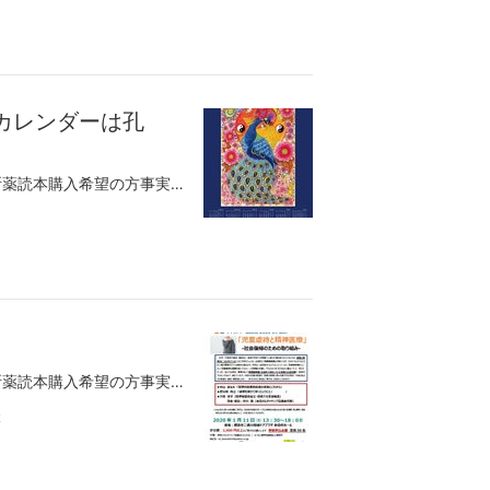
会カレンダーは孔
サードオピニオン会・講演会のお知らせ減断薬読本購入希望の方事実報道に本ブログ記事が連載されています。クジャク -Wikipediaより神経毒に耐性を持つためにサソリ等の毒虫や毒蛇類を好んで食べることから、益鳥として尊ばれる。さらにこのことから転じ、邪気を払う象徴として「孔雀明王」の名で仏教の信仰対象にも取り入れられた。クルド人の信仰するヤズィード派の主神マラク・ターウースは、クジャクの姿をした天使である孔雀は、毒虫を食べても平気だそうです。皆様の健康を守るお守りとして、2020年一年間のお部屋のお供として如何でしょう。オルタナティブ協議会2020年カレンダー出来ました。とてもゴージャスで、ご利益のありそうな物に出来上がりました。大、大、大、満足です。サイズはA2。作画は寺原さおり画伯（関西オルタナティブ協議会）、製作は安藤伊子（千葉オルタナティブ協議会）。定価は1200円（送料込み）ご購入希望の方はinfo@alternativejapan.orgまで、購入数、送付先を記入の上お申し込みください。収益金は、こちらの活動に使用させて頂きます。参加申し込みは、こくちーずへお願いします。オルタナティブ協議会、初めてのチャリティ講演会を開催します。我々の理念に賛同し、資源を提供（無料もしくは格安で）いただける方を募集します。空き家、空事務所、畑、里山、etc（特に神奈川、東京、関西、福岡）お問い合わせは全国オルタナティブ協議会のＨＰからお願いします。快復を強力に後押しするための環境（コミュニティ）づくりとして、クラブハウスプロジェクトを推進しています。現在、関西、中部（名古屋、中津川）を始め全国で、具体的な活動を行っています。その為の応援グループオルタナティブを実現するための300人委員会をＦＢ上に作成しました。プロジェクトの進捗を知りたい方、ご興味のある方は、参加理由の説明メッセージを送付の上参加リクエストをお送りください。 全国オルタナティブ協議会、精神医療被害連絡会では、『自分で決める！薬を飲む飲まないキャンペーン』を開始します。ご興味のある方は、応援グループ自分で決める薬を飲む飲まないキャンペーンに参加ください。
サードオピニオン会・講演会のお知らせ減断薬読本購入希望の方事実報道に本ブログ記事が連載されています。参加申し込みは、こくちーずへお願いします。オルタナティブ協議会、初めてのチャリティ講演会を開催します。ここ数か月の間に、我々はオルタナティブを実践するという新たな局面を迎えました。当事者達による起業、思春期病棟で、社会的入院を強いられていた人の受け入れ、当事者によるシェアハウス（クラブハウス）の運営、どれも、既存の医療、福祉システムの外側での実践です。また、どれも、オルタナティブの基本理念である多対一の関係性、対等な人間関係、当人の自己覚知・自己肯定感の向上を目指した本人中心主義、本人の要請に応じて提供する専門性（ソーシャルワーク、減薬計画）、を徹底している。思春期病棟から受け入れたその人は、わずか2か月足らずで、すっかり我々の仲間になった。怒りも悲しみも、社会に対する不信感、そして薬による不調もぐっと堪えて、前向きに進もうとする姿勢に我々の方が元気をもらっている。行政手続き、医療受診、バイトの面接もすべて本人主導、誰もその経験を邪魔しない。手続き上のトラブルがあっても、そのたび乗り越えてきた。現在の姿をみて、その人が精神障害者一級であることを誰が信じられるだろうか。その過程で、福祉システムを利用することも検討したが、結局それは選択しなかった。逆に精神障害者というレッテルは、ことごとくその人の邪魔をした。行政の窓口は、そのレッテルだけ見て、病院に帰れといった。その目はただの節穴か。「良くグレなかったね」と問うと、「あの環境ではグレることは出来なかった」と答えた。通信制限、外出制限、携帯電話の禁止・・・、そしてなりより、治療の強要。はっきり言う、その人は精神病などではないし、そこで暮らさねばならない理由などどこにもない。病気とされたその行動は、虐待という人生の危機における正常な反応である。まるでドラマのような経験を我々はしている。その人の決断を受け入れた自分たちが誇らしい。今回、こんなことが出来た大きな理由は、なにより、人生を楽しみたいとの本人の強い希望があったこと、我々には、小さいけれども、思慮深くて、健全な人々のコミュニティと仮住まいが出来る場所があったからである。特筆すべきなのは、今回の取り組みは、それぞれ別の仕事を持った人たちが、出来る範囲でその人に関わっただけなのである。福祉を利用することなく、やってのけることが出来ることを我々は経験している。立派な施設や専任の専門家が居なくても、大した資源（施設や資金）が無くとも、やれることを我々は実感した。今回のチャリティイベントでは、今回の経験を踏まえ、その収益を自立に向けた本人の快復を支える最低限の住居費、生活費の確保、さらには、虐待や抑圧による正常な反応を病気とされ、いまだ病院で暮らす子供たちの人生を取り戻す足がかりとなる最低限の資源（住居、生活費）の確保に使わせて頂きます。一人の快復に立ち会えること、それはとても楽しいことなのです。ここまで、関わった全員、だれも、苦などと思っていない。是非、この喜びを皆さまと分かち合いたい。収益金の使い途、その成果は、そのたびに報告いたします。我々の理念に賛同し、資源を提供（無料もしくは格安で）いただける方を募集します。空き家、空事務所、畑、里山、etc（特に神奈川、東京、関西、福岡）お問い合わせは全国オルタナティブ協議会のＨＰからお願いします。快復を強力に後押しするための環境（コミュニティ）づくりとして、クラブハウスプロジェクトを推進しています。現在、関西、中部（名古屋、中津川）を始め全国で、具体的な活動を行っています。その為の応援グループオルタナティブを実現するための300人委員会をＦＢ上に作成しました。プロジェクトの進捗を知りたい方、ご興味のある方は、参加理由の説明メッセージを送付の上参加リクエストをお送りください。 全国オルタナティブ協議会、精神医療被害連絡会では、『自分で決める！薬を飲む飲まないキャンペーン』を開始します。ご興味のある方は、応援グループ自分で決める薬を飲む飲まないキャンペーンに参加ください。
2