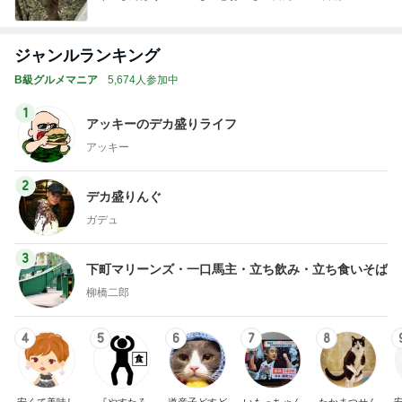
ジャンルランキング
B級グルメマニア
5,674人参加中
1
アッキーのデカ盛りライフ
アッキー
2
デカ盛りんぐ
ガデュ
3
下町マリーンズ・一口馬主・立ち飲み・立ち食いそば
柳橋二郎
4
5
6
7
8