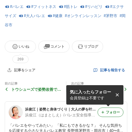
#
バレエ
#
フィットネス
#
筋トレ
#
リハビリ
#
エクサ
サイズ
#
大人バレエ
#
健康
#
オンラインレッスン
#
茅野市
#
岡
谷市
いいね
コメント
リブログ
269
記事を報告する
記事をシェア
前の記事
次の記事
トウシューズで姿勢改善でき
左右対称に鍛えられるのがバ
気に入ったらフォロー
るのよ
レエとスキーのいいところ
会員登録は不要です
浜俊江｜姿勢と身体づくり｜大人の夢を叶える健康バレエtutu｜何歳からでも楽しめる｜茅野・岡谷オンライン
フォロー
浜俊江（はまとしえ）/バレエ安全指導者資格Ⓡ認定講師/大人バレエ専門講師/バレエ姿勢ベーシックインストラクター
「バレエをやってみたい」 「私にもできるかな？」 そんな気持ち
を応援する小さな大人バレエ教室 長野県茅野市・岡谷市｜40〜80