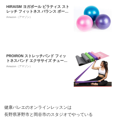
HIRAISM ヨガボール ピラティス スト
レッチ フィットネス バランス ボール
ミニ 20cm-25cm ピンク ブルー パー
Amazon（アマゾン）
プル 3色
PROIRON ストレッチバンド フィッ
トネスバンド エクササイズ チューブ
ラテックスフリー 滑り止め TPE素材
Amazon（アマゾン）
無刺激 TPE素材 無刺激 ヨガ ピラティ
ス 筋力トレーニングのやリハビリに
最適（1.5m 緑、強い)
健康バレエのオンラインレッスンは
長野県茅野市と岡谷市のスタジオでやっている