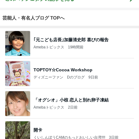
芸能人・有名人ブログ TOPへ
｢元こども店長｣加藤清史郎 喜びの報告
Amebaトピックス
19時間前
TOPTOY☆Cocoa Workshop
ディズニーファン Dのブログ
9日前
「オグシオ」小椋 恋人と別れ卵子凍結
Amebaトピックス
2日前
開卡
くいしんぼうCAMのもっとおいしい台湾!!!!
3日前