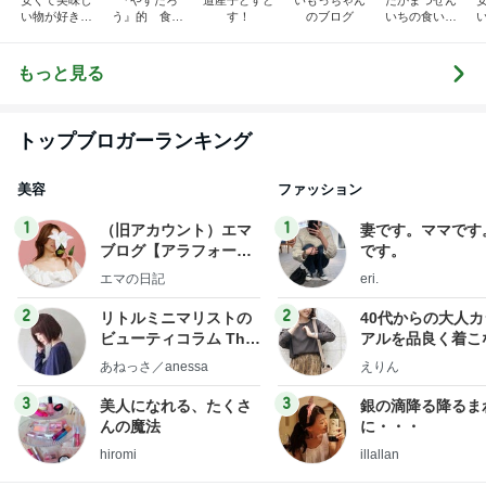
安くて美味し
『やすたろ
道産子どすど
いもっちゃん
たかまつせん
い物が好き☆
う』的 食の
す！
のブログ
いちの食い散
彡
備忘録
らかし日記
もっと見る
トップブロガーランキング
美容
ファッション
1
1
（旧アカウント）エマ
妻です。ママです
ブログ【アラフォー会
です。
社売却セカンドライ
エマの日記
eri.
フ】
2
2
リトルミニマリストの
40代からの大人
ビューティコラム The
アルを品良く着こ
little minimalist's bea
ファッションブロ
あねっさ／anessa
えりん
uty colum
3
3
美人になれる、たくさ
銀の滴降る降るま
んの魔法
に・・・
hiromi
illallan