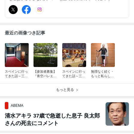
代が挑戦中 初心者・ブランク歓迎 「できない」を楽しみ、 「でき
た！」を喜ぶ教室 これからの人生を楽しむための身体づくり
最近の画像つき記事
スペインに行っ
【参加者募集】
スペインに行っ
無理なく続く・
てきた話～三重
『青空バレエ』
てきた話～三重
もっと私らしく
のスペインだけ
～緑に囲まれて
のスペインだけ
～「健康バレ
どね～ホテル編
気持ちよく身体
どね～②
エ」オンライン
を動かしましょ
もっと見る
クラス
う
ABEMA
清水アキラ 37歳で急逝した息子 良太郎
さんの死去にコメント