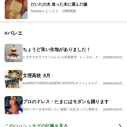
だいたの夫 迷った末に選んだ歯
Amebaトピックス
19時間前
#
バレエ
ちょうど良い生地がありました！
ヒポポタポス☆カフェ(バレエ衣装販売・レンタル、ティ
2026年8月6日
アラ、手作りバレエ衣装の材料販売やってま〜す)
文理高校_8月
ALBIREX CHEERLEADERS SCHOOLオフィシャルブロ
2026年8月6日
グ
プロのドレス・たまにはモダンも踊ります
10ダンサーまゆの言いたい放題♡社交ダンスと競技ダン
2026年8月6日
ス
このハッシュタグの記事を見る