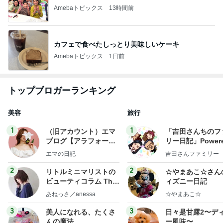
Amebaトピックス
13時間前
カフェで食べたしっとり美味しいケーキ
Amebaトピックス
1日前
トップブロガーランキング
美容
旅行
1
1
（旧アカウント）エマ
「吉田さんちのフ
ブログ【アラフォー会
リー日記」Powere
社売却セカンドライ
y Ameba 吉田さ
エマの日記
吉田さんファミリー
フ】
ミリーオフィシャ
ログ
2
2
リトルミニマリストの
☆やまあこ☆さん
ビューティコラム The
ィズニー日記
little minimalist's bea
あねっさ／anessa
☆やまあこ☆
uty colum
3
3
美人になれる、たくさ
日々是甘露2〜デ
んの魔法
ー風味〜