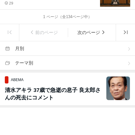
29
1
ページ（全
134
ページ中）
前のページ
次のページ
月別
テーマ別
ABEMA
清水アキラ 37歳で急逝の息子 良太郎さ
んの死去にコメント