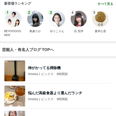
新登場ランキング
すべて見る
1
2
3
4
5
BEYOOOOO
島倉りか
ゆうこりん
石 安伊
蒼井心音
NDS
芸能人・有名人ブログ TOPへ
神がかってる掃除機
Amebaトピックス
8時間前
悩んだ高級食器より選んだランチ
Amebaトピックス
9時間前