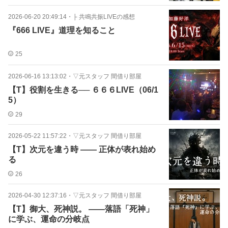
2026-06-20 20:49:14
・
├ 共鳴共振LIVEの感想
『666 LIVE』道理を知ること
25
2026-06-16 13:13:02
・
▽元スタッフ 間借り部屋
【T】役割を生きる── ６６６LIVE（06/1
5）
29
2026-05-22 11:57:22
・
▽元スタッフ 間借り部屋
【T】次元を違う時 ―― 正体が表れ始め
る
26
2026-04-30 12:37:16
・
▽元スタッフ 間借り部屋
【T】御大、死神説。 ――落語「死神」
に学ぶ、運命の分岐点