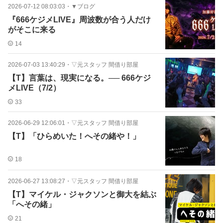
2026-07-12 08:03:03
・
▼ブログ
『666ケジメLIVE』周波数が合う人だけ
がそこに来る
14
2026-07-03 13:40:29
・
▽元スタッフ 間借り部屋
【T】言葉は、現実になる。── 666ケジ
メLIVE（7/2）
33
2026-06-29 12:06:01
・
▽元スタッフ 間借り部屋
【T】「ひらめいた！へその緒や！」
18
2026-06-27 13:08:27
・
▽元スタッフ 間借り部屋
【T】マイケル・ジャクソンと御大を結ぶ
「へその緒」
21