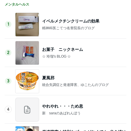
メンタルヘルス
イベルメクチンクリームの効果
1
精神科医こてつ名誉院長のブログ
お菓子 ニックネーム
2
☆ 玲瑠's BLOG ☆
夏風邪
3
統合失調症と発達障害、ゆこたんのブログ
やれやれ・・・ため息
4
新 saraのあばれんぼう