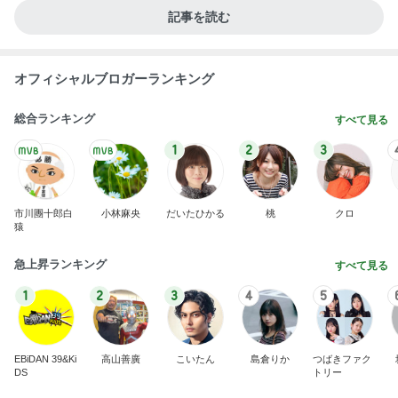
記事を読む
オフィシャルブロガーランキング
総合ランキング
すべて見る
1
2
3
市川團十郎白
小林麻央
だいたひかる
桃
クロ
猿
急上昇ランキング
すべて見る
1
2
3
4
5
EBiDAN 39&Ki
高山善廣
こいたん
島倉りか
つばきファク
DS
トリー