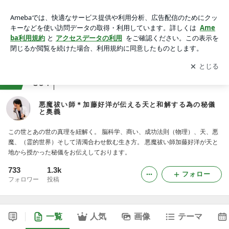
悪魔祓い師＊加藤好洋が伝える天と和解する為の秘儀と奥義
アプリをダウンロードして
ブログの更新通知
を受け取りまし
開く
ょう。
ranking
メンタルヘルスジャンル
504
悪魔祓い師＊加藤好洋が伝える天と和解する為の秘儀
と奥義
この世とあの世の真理を紐解く。 脳科学、商い、成功法則（物理）、天、悪
魔、（霊的世界）そして清濁合わせ飲む生き方。 悪魔祓い師加藤好洋が天と
地から授かった秘儀をお伝えしております。
733
1.3k
フォロー
フォロワー
投稿
一覧
人気
画像
テーマ