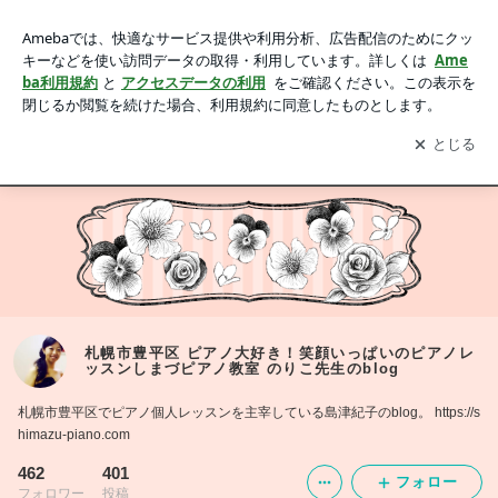
札幌市豊平区 ピアノ大好き！笑顔いっぱいのピアノレッスン
しまづピアノ教室 のりこ先生のblog
アプリをダウンロードして
ブログの更新通知
を受け取りまし
開く
ょう。
の
しまづピアノ教室
MENU
しまづピアノ ソルフェージュ教室
札幌市豊平区 ピアノ大好き！笑顔いっぱいのピアノレ
ッスンしまづピアノ教室 のりこ先生のblog
札幌市豊平区でピアノ個人レッスンを主宰している島津紀子のblog。 https://s
himazu-piano.com
462
401
フォロー
フォロワー
投稿