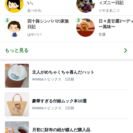
い。
ィズニー日記
あべかわ
☆やまあこ☆
3
3
四十路シンパパの家族
日々是甘露2〜デ
日記
ー風味〜
はやパパ
甘露
もっと見る
主人がめちゃくちゃ喜んだハット
Amebaトピックス
1日前
豪華すぎる付録ムック本10選
Amebaトピックス
1日前
月初に財布の紐が緩んだ購入品