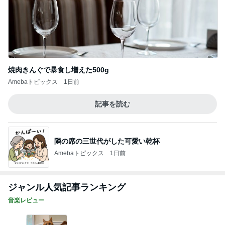
Amebaトピックス
1日前
ジャンル人気記事ランキング
音楽レビュー
18年の思い出とともに✨ありがとう、ぷりん
1
角野美智子ピアノ教室オフィシャルブログ
バイロイト音楽祭2026「ラインの黄金」（8
月5日）
2
クラシックなまいにち
⭐️何をしてるのかな⭐️
3
高橋奏穂のブログだっちゃ
20260805 KIINA.インスタグラム ストーリー