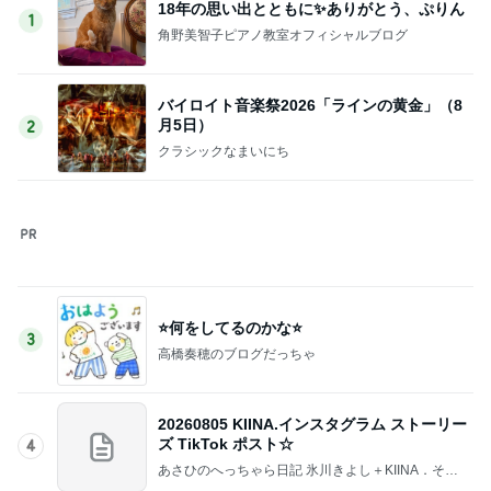
ズ TikTok ポスト☆
4
あさひのへっちゃら日記 氷川きよし＋KIINA．そし
てときどき○○ちゃん達(*^▽^)/★*☆♪
松山千春「雨の舗道」―松山千春の人気が気
になり始めた、思い出すと複雑な気持ちにな
5
る1983年
にじのかなた
このジャンルの記事をもっと見る
レジェンド松下のなんでもプレゼン！
Amebaトピックス
1時間前
歯の表面がツルツルになるハミガキ
Amebaトピックス
1日前