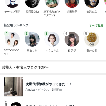
デーモン閣下
片岡愛之助
林下清志(ビッ
沢田聖子
金沢克彦
グダディ)
新登場ランキング
すべて見る
1
2
3
4
5
BEYOOOOO
島倉りか
ゆうこりん
石 安伊
蒼井心音
NDS
芸能人・有名人ブログ TOPへ
次世代掃除機がやってきた！！
Amebaトピックス
1時間前