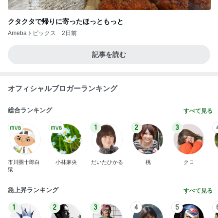
クタクタで帰りに寄ったほっともっと
Amebaトピックス
2日前
記事を読む
オフィシャルブロガーランキング
総合ランキング
すべて見る
1
2
3
市川團十郎白
小林麻央
だいたひかる
桃
クロ
猿
急上昇ランキング
すべて見る
1
2
3
4
5