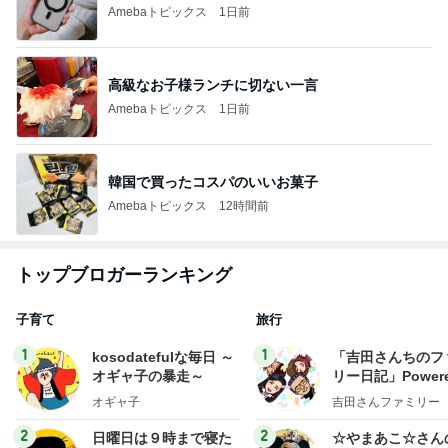
Amebaトピックス
1日前
高級なお子様ランチに切ない一言
Amebaトピックス
1日前
韓国で買ったコスパのいいお菓子
Amebaトピックス
12時間前
トップブロガーランキング
子育て
旅行
1
1
kosodatefulな毎日 ～
「吉田さんちのフ
オギャ子の暴走～
リー日記」Powere
y Ameba 吉田さ
オギャ子
吉田さんファミリー
ミリーオフィシャ
ログ
2
2
日曜日は９時まで寝た
☆やまあこ☆さん