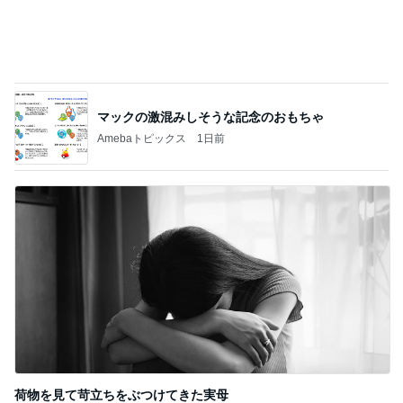
次世代掃除機がやってきた！！
Amebaトピックス
1時間前
認知症の母と炎天下のお墓そうじ
Amebaトピックス
2日前
灼熱地獄で一晩続いた今までにない頭痛
Amebaトピックス
2日前
肩の力が抜けた赤ちゃんの検査結果
Amebaトピックス
1日前