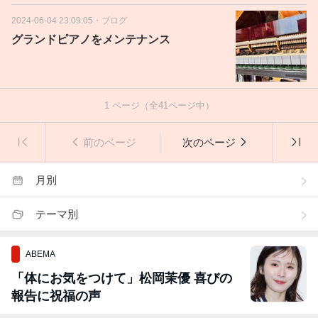
2024-06-04 23:09:05
・
ブログ
グランドピアノをメンテナンス
1
ページ（全
41
ページ中）
前のページ
次のページ
月別
テーマ別
ABEMA
「体にお気をつけて」松岡茉優 喜びの
報告に祝福の声