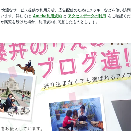
551アイス
芸能人ブログ
人気ブログ
新規登録
ログ
セミナー | 櫻井のりえのブログ道！売り込まなくても選ばれ