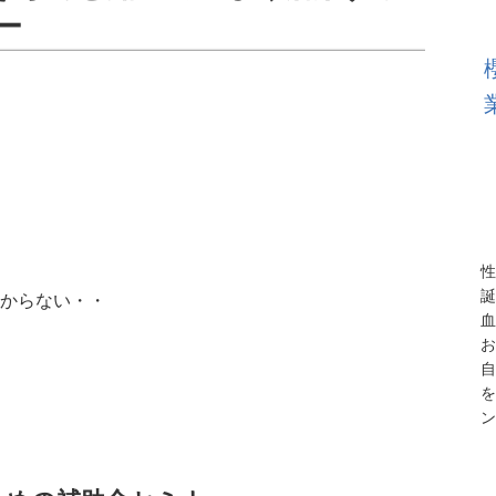
ー
性
誕
からない・・
血
お
自
を
ン