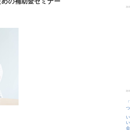
ための補助金セミナー
「
つ
い
い
会