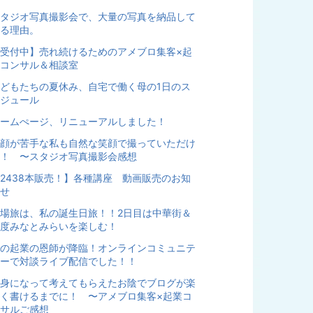
タジオ写真撮影会で、大量の写真を納品して
る理由。
受付中】売れ続けるためのアメブロ集客×起
コンサル＆相談室
どもたちの夏休み、自宅で働く母の1日のス
ジュール
ームぺージ、リニューアルしました！
顔が苦手な私も自然な笑顔で撮っていただけ
！ 〜スタジオ写真撮影会感想
2438本販売！】各種講座 動画販売のお知
せ
場旅は、私の誕生日旅！！2日目は中華街＆
度みなとみらいを楽しむ！
の起業の恩師が降臨！オンラインコミュニテ
ーで対談ライブ配信でした！！
身になって考えてもらえたお陰でブログが楽
く書けるまでに！ 〜アメブロ集客×起業コ
サルご感想