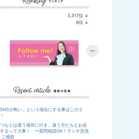
3,317
位
↓
ランキング下降
8
位
↓
ランキング下降
SNSが怖い」という場合にする事はこの２
！
つもとは違う場所に行き、違う方たちとお会
するって大事！ 〜質問相談OK！ランチ交流
 ご感想