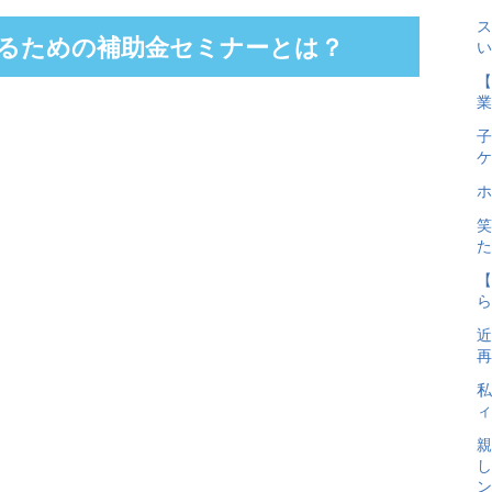
ス
するための補助金セミナーとは？
い
【
業
子
ケ
ホ
笑
た
【
ら
近
再
私
ィ
親
し
ン