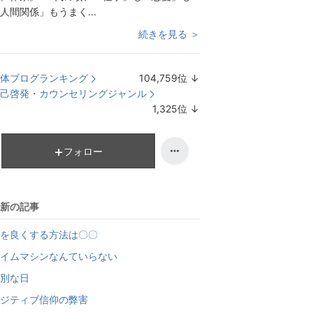
人間関係」もうまく...
続きを見る ＞
体ブログランキング
104,759
位
↓
ラ
己啓発・カウンセリングジャンル
ン
1,325
位
↓
キ
ラ
ン
ン
グ
キ
フォロー
下
ン
降
グ
下
新の記事
降
を良くする方法は〇〇
イムマシンなんていらない
別な日
ジティブ信仰の弊害