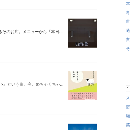
本
毒
世
過
とある町のとある喫茶店。初めて入るそのお店。メニューから「本日の珈琲」を注文。しばらくすると、「本日の珈琲」が運ばれてきた。コーヒーカップに口をつけ、香りを楽しみ、こう思う。「ああ、これが本日の珈琲か」と。そう思ったものの、ボクはこのお店に初めて来たし、明日はこのお店に来ることはない。「昨日の珈琲」は知らないし、「明日の珈琲」も知ることができない。「本日の珈琲」は今日しか飲むことが出来ない。「これが本日の珈琲か…」と思ったけれど、昨日とも明日とも比較することが出来ない、今日しか飲むことができない「本日の珈琲」なのだからとても貴重だなと思った。ふと、店の窓の外を見ると、桜の花びらがちょうど風に乗って舞い散っていた。舞い散る花びらを見ながら、昔、こんなことを言ってた人がいたのを思い出した。 桜ってみんな好きですけど、あれは何でですかね？ 一年に一回咲くからですか？ 春しか見れないからですか？ 満開になって散っていく姿が儚く美しいからですか？ でも、ヒマワリだってコスモスだって椿だって、 毎年一回しか咲きませんよ。 夏や秋や冬にしか見れないですよ。 桜と同じで、 去年と同じヒマワリやコスモスや椿はどれ一つとってもないですよ。 満開になって散って儚く美しいですよ。 なのに、桜だけみんなから愛されたり、 桜の木の下で花見をするのは解せないんですよね。 だったら、夏も秋も冬も、 それぞれの季節花を見ながら花見をすべきですよ。確かにそうだなぁなんて思いながら聞いていた記憶が蘇る。きっと、毎日、このお店は「本日の珈琲」を出しているはずだ。ここの店主は「毎日同じものだよ」と思いながら出しているかもしれないけど、昨日と今日、今日と明日では天気も違い、気温も湿度も違い、やってくるお客さんの体調や気持ちも、店主自身の体調や気持ちや機嫌も違う。だから、「本日の珈琲」は本当にその本日しか飲めないものなのだ。大人になると毎日が同じように過ぎていくけれど、でも、本当は昨日と全く同じ日なんてなくて、明日も今日と全く同じであるはずがない。自分で「毎日同じなんだ」と決めつけているだけだし、何も起きない毎日をヒマワリやコスモスや椿と同じ扱いをしているだけなのだ。そして、たまにやってくる特別な日だけをお祝いする。そんなのは失礼な人生だ。自分にとって失礼なのだ。舞い散る桜を見ながら、昨日でもなく明日でもなく、今日しか飲めない「本日の珈琲」をもっと楽しむべきだとボクは思って、ゆっくり丁寧に「本日の珈琲」を味わった。すべての花を愛するその人の話を思い出しながら。＊ ＊ ＊ ＊ ＊本日のポチポチ昨日押せなかった分まで、明日押せない分まで、下のバナーをポチッとクリック応援してもらえたら嬉しいです。ブログ一番下の「いいね」も押してもらえたらありがたいです。＊＊＊＊＊＊＊＊＊＊＊＊＊＊＊＊＊＊＊＊＊＊＊＊＊＊＊＊＊▼クスドフトシの著書一覧▼無意識はいつも正しいAmazon（アマゾン）42〜6,087円引き出しの法則Amazon（アマゾン）1,100円言うだけでポジティブになるAmazon（アマゾン）1,232円眠れなくても、まぁいいかAmazon（アマゾン）172〜3,715円ハイ、ポーズ!Amazon（アマゾン）247〜4,720円「余計なこと」は全部ゴミ箱へ: そう考えたら、よかったのか! (王様文庫)Amazon（アマゾン）1〜3,294円::-:+:-:+:-:+:-:+:-:+:-:-:+:-:+:-:+:-:+:-:+:-:-:+:-:+:-:+:-:+:-:+:-:-:+:-:+:-:+:-:+:-:+:-:-:+:-:+:-:+:-:+:-:+:-無料メルマガの登録は⇒こちら:-:+:-:+:-:+:-:+:-:+:-:-:+:-:+:-:+:-:+:-:+:-:-:+:-:+:-:+:-:+:-:+:-:-:+:-:+:-:+:-:+:-:+:-:-:+:-:+:-:+:-:+:-:+:-⇒執筆・講演などお仕事の依頼はコチラ
変
そ
反町隆史さんの『POISON<ポイズン>』という曲。今、めちゃくちゃリピートして聞いてるんですよ。なぜか急に頭の中で流れてきて、そこからずーっとリフレインしてるんで、今、このブログも、「言いたい事も言えないこんな世の中じゃ、ポイズン！」って言いながら書いてます。改めて聞くと、めちゃくちゃ良い歌詞と良いメロディですよね。反町さん自身が作詞をされていて、反町さん主演の『GTO』というドラマの主題歌にもなってヒットしましたね。（リアルタイムで毎回楽しみにしてたのが懐かしい！）この曲はドラマ主題歌でもヒットしましたが、近年は泣き止まない赤ちゃんや、あるいは赤ちゃんの寝かしつけにピッタリの曲として注目浴びてましたよね。この曲をかけるとピタッと泣き止み、すぐに眠るということで評判のようです。しかも、日本の赤ちゃんだけでなく、世界各国の赤ちゃんにも効果があるようで。いやぁ、本当にすごい！↓詳しくは公式動画で↓ちなみに、ボクも眠れない人のために一冊、本を書いています。『眠れなくても、まぁいいか』という書籍です。夜の動物園を舞台に、飼育員の青年と動物たちとの会話を通した睡眠誘導物語です。あらゆる動物たちが自分たちが持つ体の特徴を使って、どうすれば眠れるようになるかを青年に教えていきます。この書籍は『おやすみ、ロジャー』という寝かしつけの本が大ブームをになったのを機に、その大人版の『おやすみ、ロジャー』を作ろうという企画からスタートしました。おやすみ、ロジャー 魔法のぐっすり絵本Amazon（アマゾン）1〜3,565円大ヒット自己啓発小説『夢をかなえるゾウ』の編集者が、この企画を立ち上げて、共に創り上げた睡眠誘導本、それが『眠れなくても、まぁいいか』です。『おやすみ、ロジャー』を監訳した快眠セラピスト・三橋美穂さんにも監修して頂いています。そして、この書籍（『眠れなくても、まぁいいか』）は音声朗読版もダウンロードできるので、ぜひ音声版を聴きながら眠りに就いてほしいです。朗読を担当してくださっているのがこれまたスゴイ声優さん！『ルパン三世』の峰不二子役や、『鬼滅の刃』の堕姫<だき>役、『報道ステーション』や『櫻井・有吉 THE夜会』のナレーションなどを担当されている、トップ声優の沢城みゆきさんです。アニメ好きの人なら知らない人はいないというぐらい有名な方で、この『眠れなくても、まぁいいか』はボクの本が好きな人よりも、沢城さんファンの方が結構買ってくださっています（それはそれで本を認知してもらえるので嬉しいです）。この本を書いた張本人のボク自身でさえも、沢城さんの朗読を聴きながら眠ると、一度も最後まで聴けないまま寝落ちします。というわけで、最後は宣伝になってしまいましたが、赤ちゃんには『POISON』を、大人には『眠れなくても、まぁいいか』をオススメします(笑)。物語として読んでも楽しめるように書きましたので、ぜひ手に取って頂けたら嬉しいです。書店で、ネットで、ブックオフ（中古）で、図書館（無料）で、どこででもいいので、手に取ってもらえたらやっぱり作者としては嬉しいですので、ぜひ、本、買ってください。先日も、過去の著書を初めて読んだ方からメッセージを頂いたのですが、もう何年も前の本なのに、今でも手に取って面白がってもらっているのは、作家冥利に尽きます。ブログの一番下にボクのこれまでの著書一覧を掲載していますので、興味ある方はネット書店などで探してもらえたら有難いです。眠れなくても、まぁいいかAmazon（アマゾン）1〜4,200円「言いたいことも言えないこんな世の中」ですが、言いたいこと（本、買ってね！）は今日もしっかり言えました(笑)。それにしても赤ちゃんが泣き止み、眠りに落ちるのが、『POISON』っていうタイトルの曲がこれまた良いじゃないですか(笑)。「POISON＝毒」ですよ。このタイトルにした反町さんもまたセンスいいなと思いました。赤ちゃんは歌詞の意味なんかもちろん分かってないですけど、毒された世の中で自分の素直な気持ちや本音を押し殺して生きるのではなく、純粋無垢に生きて、やりたいこと、好きなことを全<まっと>うするのが人間本来の生きる意味であり、素直な気持ちや本音を押し殺したり、心を偽って人の目を気にして生きていくことこそが、人間にとってPOISON（毒）なんだと赤ちゃんは本能的に知ってるんじゃないでしょうかね。だから、それにシンパシー（共感）を感じて泣き止むのでは？と思ったりもします。1番の「言いたいことを言えないこんな世の中じゃPOISON 俺は俺をだますことなく生きてゆくく OH OH」もいいけど、2番のこのサビもやっぱり良いなぁ。 小さな夢も見れないこんな世の中じゃPOISON 自分らしさずっといつでも好きでいたいOH OH 自由に生きていく日々を大切にしたいから 行きたい道を今歩き出す＊ ＊ ＊ ＊ ＊ポチポチ押せないこんな世の中じゃPOISON自分の素直な気持ちに従って(?)、下のバナーをクリック応援してもらえたら嬉しいです。ブログ一番下の「いいね」も押してもらえたらありがたいです。＊＊＊＊＊＊＊＊＊＊＊＊＊＊＊＊＊＊＊＊＊＊＊＊＊＊＊＊＊▼クスドフトシの著書一覧▼無意識はいつも正しいAmazon（アマゾン）42〜6,087円引き出しの法則Amazon（アマゾン）1,100円言うだけでポジティブになるAmazon（アマゾン）1,232円眠れなくても、まぁいいかAmazon（アマゾン）172〜3,715円ハイ、ポーズ!Amazon（アマゾン）247〜4,720円「余計なこと」は全部ゴミ箱へ: そう考えたら、よかったのか! (王様文庫)Amazon（アマゾン）1〜3,294円::-:+:-:+:-:+:-:+:-:+:-:-:+:-:+:-:+:-:+:-:+:-:-:+:-:+:-:+:-:+:-:+:-:-:+:-:+:-:+:-:+:-:+:-:-:+:-:+:-:+:-:+:-:+:-無料メルマガの登録は⇒こちら:-:+:-:+:-:+:-:+:-:+:-:-:+:-:+:-:+:-:+:-:+:-:-:+:-:+:-:+:-:+:-:+:-:-:+:-:+:-:+:-:+:-:+:-:-:+:-:+:-:+:-:+:-:+:-⇒執筆・講演などお仕事の依頼はコチラ
テ
ス
潜
願
笑