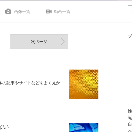
画像一覧
動画一覧
プ
次ページ
「運を良くする方法」というタイトルの記事やサイトなどをよく見かけますね。もちろん、僕もあえてそのタイトルで書いた記事もありますので、人のことは言えないのですが、それでも自分のことは棚に上げておいて今日は書きます(笑)。早速、結論ですが、実は「運を良くする方法」なんて"ない"んですね。タイトル通りです！！今日のタイトルは「運を良くする方法は〇〇」ということでしたが、その〇〇に入る言葉は「ない」でした（騙しやがったな！！）。でも、実際のところそんなものは「ない」のです。なぜなら、「運」というものは自分でコントロール出来ないことであり（だから、「運」と呼ぶ）、それを「良くする方法」とか言ってコントロールしようとしていることが矛盾なのです。コントロール出来ない性質のものをコントロールしようとしている時点で間違っているわけです。それでも強いて言えば、「運が良い」とは結局、解釈や認識が前向きに捉えているということであり、また、突然、宝くじが当たるといったように、自分の努力もなしに良いことが起きるということなので、その状態に出来る限り近づける方法というのはあります。「運」って字の通り「良い知らせが運ばれてくる」ものだったり、自分が良い環境に「運ばれていく」ものですから、いかに"ベストなところに運ばれる自分でいるか"が大切なわけです。で、運ばれるために大事なことは2つあります。抵抗しないご機嫌でいることこの2つが揃っている時に運が良い状態に近づけます。良い知らせ or 環境に運ばれるために抵抗していてはいけません。「こうなってしまったら絶対嫌！」とか、「損を受け入れたくない！！」と抵抗していたら、そもそもその場から動く意思がないということですから、入ってくるものも入ってきませんし、どこにも運ばれません。だから、否定や抵抗をしないということが大切。そして、心に余裕がある時に人はあらゆる可能性やアイデアが見つかったり、前向きな解釈や認識が出来るので、その余裕を作るには機嫌が良い自分でいることも大切です。すると、どこに運ばれても、「これは良いことが起きるかも」と俯瞰して見れたり、「新しいチャンスかも」とか「こんなところに良いことがあった」と、前向きに物事を捉えられたりします。「運が良い」って認識出来ている時って心に余裕がある時なんですよ。焦ってたり、不安が多い時は「運が良い」って思えないし、本当にチャンスがあっても疑ってしまうし、視野や解釈が狭くなっていたり、一つの可能性しか見えていないので見逃してしまうし、そもそも先行き不安だから行動しなかったりするものです。だから、結局のところ、「運の良さ」って「機嫌の良さ（心が余裕だから何でも"良く"見えてしまう）」なんですよね。機嫌が良かったら心に余裕が少し生まれてくるし、余裕が生まれたら、落ち着いて物事を考えたり、対応出来るし、アイデアを思いついてもキャッチしやすくなるし、行動する一歩も軽やかだし、「ダメだったら仕方ないか」と良い開き直りだって出来ます。「運を良くしよう」ってコントロールする必要もなく、そんな人のところに欲しいものがやってきます。運を良くしたかったら機嫌良くする方法（お笑いでも音楽でも食べ物でもいい）を常に実践して、 あらゆることも否定せず、抵抗もしないこと。これが令和の開運法です！＊ ＊ ＊ ＊ ＊運を良くするためにもまずポチポチ今日も下のバナーをポチッとクリック応援してもらえたら嬉しいです。ブログ一番下の「いいね」も押してもらえたらありがたいです。＊＊＊＊＊＊＊＊＊＊＊＊＊＊＊＊＊＊＊＊＊＊＊＊＊＊＊＊＊▼クスドフトシの著書一覧▼無意識はいつも正しいAmazon（アマゾン）42〜6,087円引き出しの法則Amazon（アマゾン）1,100円言うだけでポジティブになるAmazon（アマゾン）1,232円眠れなくても、まぁいいかAmazon（アマゾン）172〜3,715円ハイ、ポーズ!Amazon（アマゾン）247〜4,720円「余計なこと」は全部ゴミ箱へ: そう考えたら、よかったのか! (王様文庫)Amazon（アマゾン）1〜3,294円::-:+:-:+:-:+:-:+:-:+:-:-:+:-:+:-:+:-:+:-:+:-:-:+:-:+:-:+:-:+:-:+:-:-:+:-:+:-:+:-:+:-:+:-:-:+:-:+:-:+:-:+:-:+:-無料メルマガの登録は⇒こちら:-:+:-:+:-:+:-:+:-:+:-:-:+:-:+:-:+:-:+:-:+:-:-:+:-:+:-:+:-:+:-:+:-:-:+:-:+:-:+:-:+:-:+:-:-:+:-:+:-:+:-:+:-:+:-⇒執筆・講演などお仕事の依頼はコチラ
性
誕
自
ない
れ