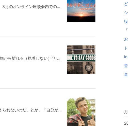
ど
オンラインコミュニティ「トクラボ」3月のオンライン座談会内での一コマ。今日はそれをブログでもシェアします。「世界平和を願う時にどういうことに気を配ればいいのか？」そういった趣旨の質問に答えています。世界平和というとどうしても規模が大きくなりますが、この宇宙（世界）は全てフラクタル構造（入れ子構造）になっていると考えると、その願いについてもより理解が深まるはずです。フラクタル構造とは、ある一部分の中に全体の様子が含まれている様子を指します。植物の葉の形、雲の形、山の起伏、海岸線、人の体内の血管構造…などなど、至るところにフラクタル構造が見られます。例えば、木の全体像が葉っぱ1枚の中にもその造形が見られるということですね。下の写真を見ると分かりますが、葉の葉脈を見ると、一枚の葉の中に一本の木が見える（幹が伸びて枝葉がついてるように見える）でしょ？これがフラクタル構造です。一部分の中に全部が詰まっているということです。ロシアの民芸品であるマトリョーシカもフラクタル構造ですね。B'zというバンドの『イチブトゼンブ』という曲も、このフラクタル構造を歌っていますね。 君にしかわからないこと 僕だけが見えていること どれもホントのこと すべて何かのイチブってことに 僕らは気づかない 愛しい理由を見つけたのなら もう失わないで 愛し抜けるポイントがひとつありゃいいのに それだけでいいのにこの歌詞は本当に深いですね。「愛し抜けるところが一つだけでもあれば、それは相手の全部を愛していることになるんだよ」ということですね。今回のブログ記事（動画）で紹介することも同じことを言ってます。心の中で自分自身に対する葛藤や我慢、誤解や責めや非難、否定する部分があれば、それが外側の世界に投影されて、争い（戦争）を見てしまうということです。自分の心が世界と相似の関係にあるというのがフラクタル構造ということなのですから。だから、世界平和を願うことももちろん大切ですが、まずは、自分自身の中で否定したり、自分を責めたり、非難するのをやめることも同じくらい大切なことです。自分の心の中でそういったことをしているなら、まず気づく。気づいたらやめるようにしていく。すると、自分の心の中が停戦、終戦し、心に平穏（平和）が取り戻されます。自分の心の中が外に映し出されている…として、外側の世界の平和ばかり願って、自分の心が荒れ狂っていたら意味がありませんからね。世界が大きな樹木だとして、僕たち一人一人はその樹木についている一枚一枚の葉です。でも、その葉、一枚の中に樹木の要素が全て詰まっているわけですから、一枚だから無力というのではなく、一枚の葉から元気に心を軽く・明るく・温かくしていくことが、世界平和に繋がる第一歩だということです。そのお話を短く（3分）にまとめましたので、よかったら動画↓↓でもご覧ください。＊ ＊ ＊ ＊ ＊世界平和のためにポチポチお手数ですが、下のバナーをクリックして応援してもらえたら嬉しいです。ブログ一番下の「いいね」も押してもらえたらありがたいです。＊＊＊＊＊＊＊＊＊＊＊＊＊＊＊＊＊＊＊＊＊＊＊＊＊＊＊＊＊▼クスドフトシの著書一覧▼無意識はいつも正しいAmazon（アマゾン）42〜6,087円引き出しの法則Amazon（アマゾン）1,100円言うだけでポジティブになるAmazon（アマゾン）1,232円眠れなくても、まぁいいかAmazon（アマゾン）172〜3,715円ハイ、ポーズ!Amazon（アマゾン）247〜4,720円「余計なこと」は全部ゴミ箱へ: そう考えたら、よかったのか! (王様文庫)Amazon（アマゾン）1〜3,294円::-:+:-:+:-:+:-:+:-:+:-:-:+:-:+:-:+:-:+:-:+:-:-:+:-:+:-:+:-:+:-:+:-:-:+:-:+:-:+:-:+:-:+:-:-:+:-:+:-:+:-:+:-:+:-無料メルマガの登録は⇒こちら:-:+:-:+:-:+:-:+:-:+:-:-:+:-:+:-:+:-:+:-:+:-:-:+:-:+:-:+:-:+:-:+:-:-:+:-:+:-:+:-:+:-:+:-:-:+:-:+:-:+:-:+:-:+:-⇒執筆・講演などお仕事の依頼はコチラ
シ
役
「
お
ト
I
「断捨離」“不要な物を断ち、捨て、物から離れる（執着しない）”という思想のことを言いますが、なぜ、断捨離した後にスッキリした気分になるかと言えば、もうそれは至って簡単。過去と決別をしたからですね。人は今この瞬間、今日という日を生きていると爽快に生きられます。昨日のことを悔やまず、明日のことを思い悩まず、今日というこの瞬間だけを楽しく生きようと決めたら爽快な気分になります。断捨離って「不要な物」を捨てるのではなく、「（物を含めたそれにまつわる）過去の記憶」を断つ・捨てる・離れるということなんですね。「ということなんですね」って思いっきり自信満々に言い放ってますが、そんな根拠はどこにもありません(笑)。ただのボクの持論なので信じないでください(笑)。ボクはそう思っているということです。「物への執着を断つ」というより、「過去に執着している自分とのお別れ」こそが「断捨離」だと思うわけです。人間は今日という日だけを生きるのが本来の姿であり、本能的に「今を生きよう」ということを知ってるのだと思います。子どもは正にそれを体現して生活していますね。昨日のことでグチグチ言わず、明日のことで思い悩まず、今日、目の前のことを楽しみ、笑い、泣き、怒り、喜び、遊びまくって、ハイおしまい！そして、また明日を迎えるわけです。それこそ人間本来の姿なのではないでしょうか？（知らんけど。そういうことにしとこ）。だから、断捨離した時にスッキリするのは、物がなくなってスペースが空いたという視覚的な部分もありますが、実際には、過去と決別した自分と、「今を生きる！」と決意し直した自分との出会いに対して抱く爽快感（スッキリ）なのでしょう。「あの頃はよかった…」と普段から嘆いている人ほど、物にも執着があったり、捨てられなかったりするのではないでしょうか。そういう人は精神論を勉強したり、ポジティブな考え方をするより、下手に瞑想やるより、まず断捨離すれば、手っ取り早く「今この瞬間を生きる」ことが出来るはずです。部屋をお掃除すれば、心のお掃除（過去と決別）も出来て一石二鳥です(｀・ω・´)ｷﾘｯ「断捨離」という言葉を聞くたび、学生時代のアルバイトで、「掃除、徹底、心から」っていう標語を暗唱させられた記憶が蘇ります。過去と決別…出来てません(T_T)＊ ＊ ＊ ＊ ＊このブログもお掃除（決別）されないようポチポチお手数ですが、今日も下のバナーをポチッとクリックして応援してもらえたら嬉しいです。ブログ一番下の「いいね」も押してもらえたらありがたいです。＊＊＊＊＊＊＊＊＊＊＊＊＊＊＊＊＊＊＊＊＊＊＊＊＊＊＊＊＊▼クスドフトシの著書一覧▼無意識はいつも正しいAmazon（アマゾン）42〜6,087円引き出しの法則Amazon（アマゾン）1,100円言うだけでポジティブになるAmazon（アマゾン）1,232円眠れなくても、まぁいいかAmazon（アマゾン）172〜3,715円ハイ、ポーズ!Amazon（アマゾン）247〜4,720円「余計なこと」は全部ゴミ箱へ: そう考えたら、よかったのか! (王様文庫)Amazon（アマゾン）1〜3,294円::-:+:-:+:-:+:-:+:-:+:-:-:+:-:+:-:+:-:+:-:+:-:-:+:-:+:-:+:-:+:-:+:-:-:+:-:+:-:+:-:+:-:+:-:-:+:-:+:-:+:-:+:-:+:-無料メルマガの登録は⇒こちら:-:+:-:+:-:+:-:+:-:+:-:-:+:-:+:-:+:-:+:-:+:-:-:+:-:+:-:+:-:+:-:+:-:-:+:-:+:-:+:-:+:-:+:-:-:+:-:+:-:+:-:+:-:+:-⇒執筆・講演などお仕事の依頼はコチラ
音
童
「他人は変えられない、自分しか変えられないのだ」とか、「自分が変われば世界も変わる」ということを言ったりしますが、結局、それを誤解していると、他人も世界も変わらないということになります。どういうことかと言えば、これは過去にも何度も書いていますが、「自分が変われば…」という部分を、「自分を変えなくちゃいけない（＝私はダメな存在）」と思っていると、“自分を否定”していることにも繋がりかねないので、そういう意識で「自分が変わればいいんだ」って捉えていると、さらに自分を否定したくなるようなことを体験する羽目になってしまいます。「自分を変える」っていうのは性格や態度や行動を変えるというよりも、自分で自分を否定していたことをやめ、責めるのもやめ、裁くのもやめ、ただ認めていく、あるいは肯定していけばいいという単純なことだったわけです。だから、これからは、「自分を変えない。変えるのは否定していたことだけ。否定をやめれば世界は変わる」こう思って過ごしてみるといいですよ。ついつい癖で自分を否定したり、責めたり、裁くようなことがあっても、まず気づけばいいだけです。「おっと、また否定している自分がいた」と。「否定してもいいじゃない。責めてもいいじゃない、裁いてもいいじゃない。惨めだと思ってもいいじゃない。情けないって思ってもいいじゃない。恥ずかしいって思ってもいいじゃない。怒ってもいいじゃない」そうやって一つ一つ認めてあげればいいですね。「いや、よくない」ってまた脳内で騒ぎだしたら、また気づいてあげる。「お、また否定する声が聞こえたぞ」って。否定する習慣がある人ほど、「いや、よくない。もっと頑張らないと」っていう声が内部から湧いてくると思います。そのたびに、「よくないって思ってる自分がいるな～」って気づく。この繰り返しです。別にそこで変える必要もない。まあ、変えたいなら変えていいんですよ。能動的に変えたい気持ちなら変えてもいいですけど、「変えないと困ったことになる」って思ってるなら無理に変えなくていいですよね。「自分を変えなくていいんだ～」って思えた時点ですごく楽になると思います。すると、何が変わってくるか？もう人のことは（良い意味で）どうでもよくなってくるはずです。これまでは他人を気にしてたのが、どう思われようが構わなくなってくるはずです。自分を否定していると、他人に何か気にしていることを言われたり、されたりして、「自分って本当にダメだなぁ。ほら、やっぱり私のダメな部分を直さないと！」と、否定している部分の答え合わせをしたくなるような現象が出てきたりします。でも、「自分を変えなくていいし、否定もしなくていいのか～」って思えてくると、相手もそれこそ何も否定するようなことを言わなくなったりします。「本当かよ～？」って疑う人もいるかと思いますが、どうぞ「やってみなはれ精神」で一度やってみてください。疑っている人ほど、「世界は私に厳しい、他人も私に厳しい」っていう思い込みがあるかもしれないですしね。案外、みんな優しいかも。うん、本当は優しいんですよ。アナタが「そんなはずはない」と固く心を閉ざして、否定していたから見えなかっただけかもしれない。「否定をやめれば世界は変わる」今日からこれでいきましょ。▼関連記事▼『みんなの質問（PART 1）』今日から何回かに渡って、これまで数多くいただいた質問や疑問に答えていきたいと思います。『みんなの質問』がアナタが知りたかったことかもしれないし、『みんな…ameblo.jp『みんなの質問（PART 2）』昨日からお届けしている、よくいただく質問やお悩みの回答集。本日の『みんなの質問』はこちら！「自分はコンプレックスがたくさんあって、人前に出ていく自信があ…ameblo.jp＊ ＊ ＊ ＊ ＊押す？押さない？ポチポチも否定せず、押してもいいじゃない(笑)。今日も下のバナーをクリックしてもらえたら嬉しいですブログ一番下の「いいね」も押してもらえたらありがたいです。＊＊＊＊＊＊＊＊＊＊＊＊＊＊＊＊＊＊＊＊＊＊＊＊＊＊＊＊＊▼クスドフトシの著書一覧▼無意識はいつも正しいAmazon（アマゾン）42〜6,087円引き出しの法則Amazon（アマゾン）1,100円言うだけでポジティブになるAmazon（アマゾン）1,232円眠れなくても、まぁいいかAmazon（アマゾン）172〜3,715円ハイ、ポーズ!Amazon（アマゾン）247〜4,720円「余計なこと」は全部ゴミ箱へ: そう考えたら、よかったのか! (王様文庫)Amazon（アマゾン）1〜3,294円::-:+:-:+:-:+:-:+:-:+:-:-:+:-:+:-:+:-:+:-:+:-:-:+:-:+:-:+:-:+:-:+:-:-:+:-:+:-:+:-:+:-:+:-:-:+:-:+:-:+:-:+:-:+:-無料メルマガの登録は⇒こちら:-:+:-:+:-:+:-:+:-:+:-:-:+:-:+:-:+:-:+:-:+:-:-:+:-:+:-:+:-:+:-:+:-:-:+:-:+:-:+:-:+:-:+:-:-:+:-:+:-:+:-:+:-:+:-⇒執筆・講演などお仕事の依頼はコチラ
月
2