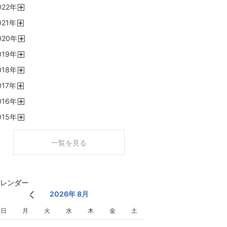
022
年
く
開
021
年
く
開
020
年
く
開
019
年
く
開
018
年
く
開
017
年
く
開
016
年
く
開
015
年
く
開
く
一覧を見る
レンダー
2026年 8月
日
月
火
水
木
金
土