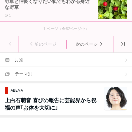
野草と仲良くなりたい私でもわかる身近
な野草
1
1
ページ（全
62
ページ中）
前のページ
次のページ
月別
テーマ別
ABEMA
上白石萌音 喜びの報告に芸能界から祝
福の声｢お体を大切に｣