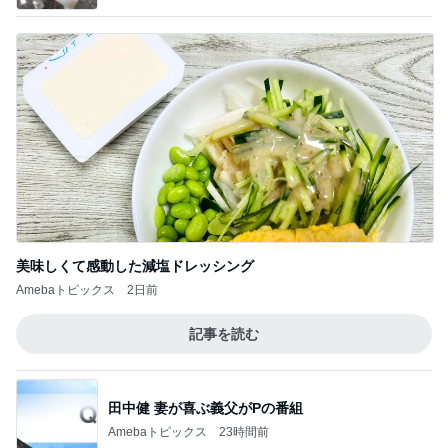
お義父さんが…
5
ロンドンあれこれ
このジャンルの記事をもっと見る
レジェンド松下のなんでもプレゼン！
Amebaトピックス
21時間前
チーズとレモンの爽やかな味わい
Amebaトピックス
1日前
ドラッグストアで69円のクリームパン
Amebaトピックス
1日前