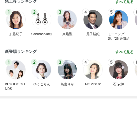
土屋太鳳 平和の大切さを噛みしめ
Amebaトピックス
1日前
記事を読む
だいた 質問によく喋ってくれた息子
Amebaトピックス
21時間前
効かない麻薬と先生からの提案
Amebaトピックス
9時間前
假屋崎省吾 別荘のくっきりな浅間山