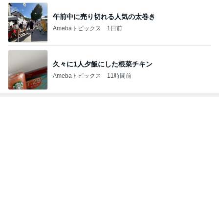
午前中に売り切れる人気の太巻き
Amebaトピックス
1日前
久々に1人夕飯にした根菜チキン
Amebaトピックス
11時間前
トップブロガーランキング
インテリア&DIY
子育て
1
1
おうちと暮らしのレシ
kosodatefulな毎
ピ 〜HOME&LIFE〜
オギャ子の暴走～
yuki (ドキ子）
オギャ子
2
2
ほんとうに必要な物し
日曜日は９時まで
か持たない暮らし◆Ke
い。
ep Life Simple◆〜イ
yukiko
あべかわ
ンテリアのきろく〜