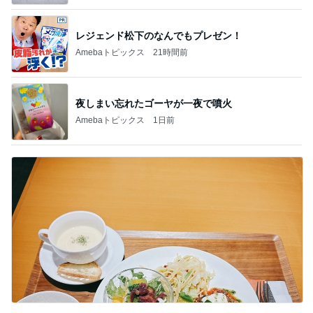
娘。'26 天気組
新登場ランキング
すべて見る
1
2
3
4
5
BEYOOOOO
ゆうこりん
島倉りか
MOMIママ
石 安伊
NDS
芸能人・有名人ブログ TOPへ
神がかってる掃除機
Amebaトピックス
21時間前
暑い夏にぴったりな麻婆茄子牛丼
Amebaトピックス
2日前