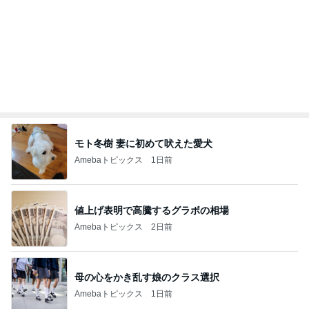
Amebaトピックス
1日前
記事を読む
オフィシャルブロガーランキング
総合ランキング
すべて見る
1
2
3
市川團十郎白
小林麻央
だいたひかる
桃
クロ
猿
急上昇ランキング
すべて見る
1
2
3
4
5
加藤紀子
Sakurashimeji
真飛聖
尼子勝紀
モーニング