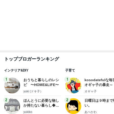
3
3
１００均・カルディ大
四十路シンパパの
好き！食いしん坊☆き
日記
らりん☆のブログ
☆きらりん☆
はやパパ
もっと見る
モト冬樹 妻に初めて吠えた愛犬
Amebaトピックス
1日前
値上げ表明で高騰するグラボの相場
Amebaトピックス
2日前
母の心をかき乱す娘のクラス選択
Amebaトピックス
1日前