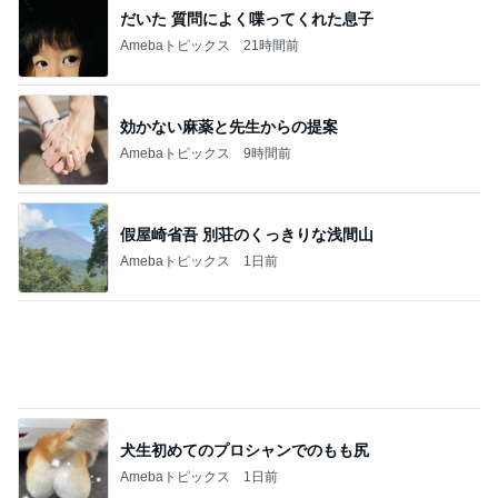
ジャンル人気記事ランキング
ヨーロッパからお届け
レバノン
1
イギリス毒舌日記
パブと強面二人組
2
スコットランドひきこもり日記
私、北アフリカ…上司、南アフリカ(笑)
3
ロンドンあれこれ
そう言えば、チェックポイントが！
4
ロンドンあれこれ