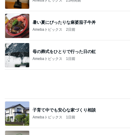
記事を読む
田中健 妻が喜ぶ義父がPの番組
Amebaトピックス
23時間前
高橋英樹 品数豊富なたっぷり朝食
Amebaトピックス
1日前
地元で満喫した大人のお祭り
Amebaトピックス
1日前
モト冬樹 2つのスイカでギャンブル
Amebaトピックス
1日前