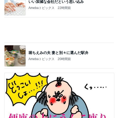
おかわり3皿で義母がした勘違い
Amebaトピックス
1日前
記事を読む
森口博子 オーケストラリハに感動
Amebaトピックス
1日前
井上 セーラームーンミュージカル鑑賞
Amebaトピックス
20時間前
アグネス 歯を見せない昔の微笑み
Amebaトピックス
1日前