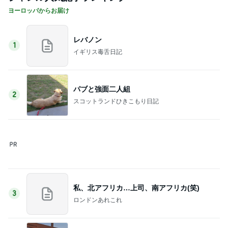
高橋英樹 蓼科の山荘の新鮮な野菜
Amebaトピックス
10時間前
マカロン希望で買った2個のぬいぐるみ
Amebaトピックス
2日前