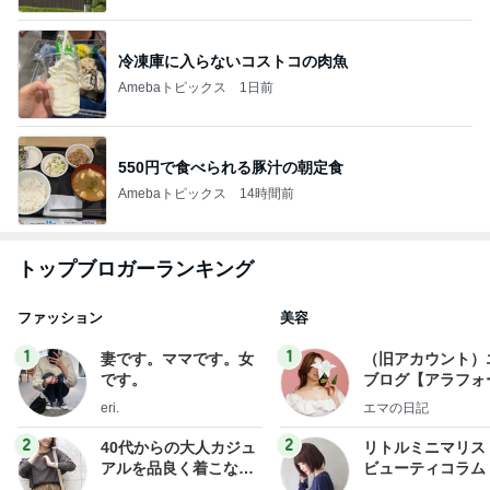
冷凍庫に入らないコストコの肉魚
Amebaトピックス
1日前
550円で食べられる豚汁の朝定食
Amebaトピックス
14時間前
トップブロガーランキング
ファッション
美容
1
1
妻です。ママです。女
（旧アカウント）
です。
ブログ【アラフォ
社売却セカンドラ
eri.
エマの日記
フ】
2
2
40代からの大人カジュ
リトルミニマリス
アルを品良く着こなす
ビューティコラム 
ファッションブログ
little minimalist'