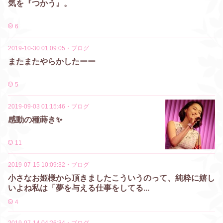
気を『つかう』。
6
2019-10-30 01:09:05
・
ブログ
またまたやらかしたーー
5
2019-09-03 01:15:46
・
ブログ
感動の種蒔き✨
11
2019-07-15 10:09:32
・
ブログ
小さなお姫様から頂きましたこういうのって、純粋に嬉し
いよね私は「夢を与える仕事をしてる...
4