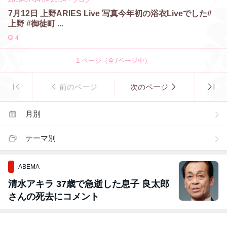
2019-07-14 04:26:34
・
ブログ
7月12日 上野ARIES Live 写真今年初の浴衣Liveでした#
上野 #御徒町 ...
4
1
ページ（全
7
ページ中）
前のページ
次のページ
月別
テーマ別
ABEMA
清水アキラ 37歳で急逝した息子 良太郎
さんの死去にコメント