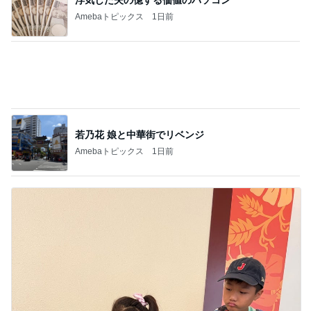
若乃花 娘と中華街でリベンジ
Amebaトピックス
1日前
小原正子 台風での登校と参観日
Amebaトピックス
1日前