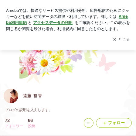
遠藤 裕香
アプリをダウンロードして
ブログの更新通知
を受け取りまし
開く
ょう。
遠藤 裕香
ブログの説明を入力します。
72
66
フォロー
フォロワー
投稿