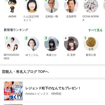
AKB48
たんぽぽ川村
北村総一朗
北別府学
OCHA NORM
エミコ
A
新登場ランキング
すべて見る
1
2
3
4
5
BEYOOOOO
ゆうこりん
島倉りか
石 安伊
蒼井心音
NDS
芸能人・有名人ブログ TOPへ
レジェンド松下のなんでもプレゼン！
Amebaトピックス
6時間前