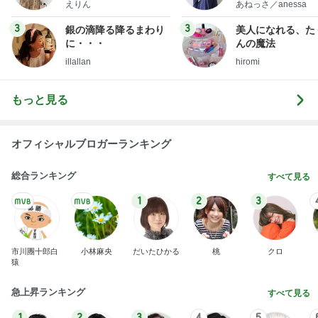
えりん
あねっさ／anessa
uty colum
3
3
銀の滴降る降るまわり
美人になれる、た
に・・・
んの魔法
illallan
hiromi
もっと見る
オフィシャルブロガーランキング
総合ランキング
すべて見る
1
2
3
市川團十郎白
小林麻央
だいたひかる
桃
クロ
猿
急上昇ランキング
すべて見る
1
2
3
4
5