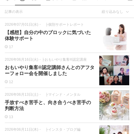
記事の表示
絞り込みなし
2026年07月01日(水)
・
├個別サポートレポート
【感想】自分の中のブロックに気づいた
体験サポート
17
2026年06月16日(火)
・
├おもいやり集客®認定講座
おもいやり集客®認定講師さんとのアフタ
ーフォロー会を開催しました
12
2026年06月13日(土)
・
├マインド・メンタル
手放すべき苦手と、向き合うべき苦手の
判断方法
13
2026年06月11日(木)
・
├インスタ・ブログ編