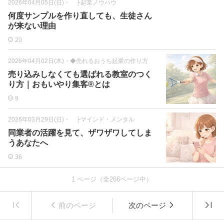
2026年04月05日(日)
・
├起業ノウハウ
何度サンプルを作り直しても、生徒さん
が来ない理由
20
2026年04月02日(木)
・
◆売れるおうち起業の作り方
売り込みしなくても選ばれる教室のつく
り方｜おもいやり集客®とは
9
2026年03月29日(日)
・
├マインド・メンタル
同業者の活躍を見て、ザワザワしてしま
うあなたへ
36
1
ページ（全
266
ページ中）
前のページ
次のページ