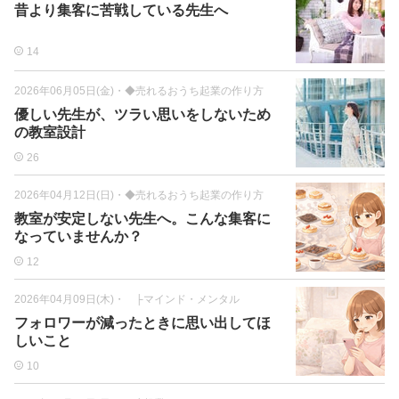
昔より集客に苦戦している先生へ
14
2026年06月05日(金)
・
◆売れるおうち起業の作り方
優しい先生が、ツラい思いをしないため
の教室設計
26
2026年04月12日(日)
・
◆売れるおうち起業の作り方
教室が安定しない先生へ。こんな集客に
なっていませんか？
12
2026年04月09日(木)
・
├マインド・メンタル
フォロワーが減ったときに思い出してほ
しいこと
10