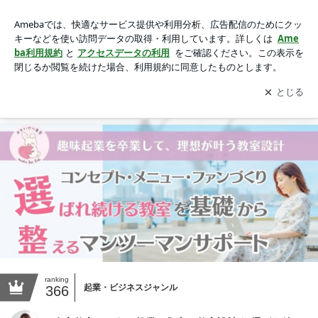
自宅教室・おうち起業の集客と教室設計｜ 選ばれ続ける教室
の仕組みづくり
アプリをダウンロードして
ブログの更新通知
を受け取りまし
開く
ょう。
Ameblo
Home
ranking
起業・ビジネスジャンル
366