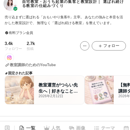
自宅教室・おうち起業の集客と教室設計｜ 選ばれ続け
る教室の仕組みづくり
売り込まずに選ばれる「おもいやり集客®」主宰。 あなたの強みと本音を活
かした教室設計で、 無理なく「選ばれ続ける教室」を整えています。
有料プラン会員
3.4k
2.7k
フォロー
フォロワー
投稿
教室講師のためのYouTube
固定された記事
教室運営がつらい先
【無
生へ｜好きなことを
講師
2026年2月12日
2026
仕事にしたのに今も
ツ｜
あなたが苦しい理由
５日
一覧
人気
画像
テーマ