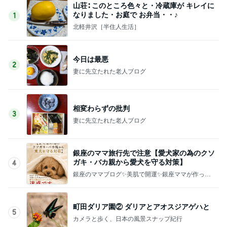
山荘∶ このところ色々と・冷蔵庫が キレイに
なりました・お庭で お弁当・・♪
1
北軽井沢［半住人生活］
今日は最悪
2
妻に先立たれた老人ブログ
相変わらずの批判
3
妻に先立たれた老人ブログ
銀座のママ旅行先で注意【愛犬家の為のクソ
ガキ・バカ親から愛犬を守る対策】
4
銀座のママブログ✨美肌で開運✨銀座ママが作った
化粧品✨銀座クラブ高嶋25歳で開店✨高嶋りえ子
お着物でエルメス バーキン コーデ
町田ダリア園② ダリアとアオスジアゲハと
5
カメラと歩く、日本の風景スナップ紀行