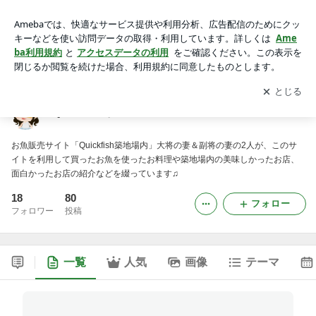
Quickfishな日々～お魚料理専門ブログ～
アプリをダウンロードして
ブログの更新通知
を受け取りまし
開く
ょう。
Quickfishな日々～お魚料理専門ブログ～
お魚販売サイト「Quickfish築地場内」大将の妻＆副将の妻の2人が、このサ
イトを利用して買ったお魚を使ったお料理や築地場内の美味しかったお店、
面白かったお店の紹介などを綴っています♫
18
80
フォロー
フォロワー
投稿
一覧
人気
画像
テーマ