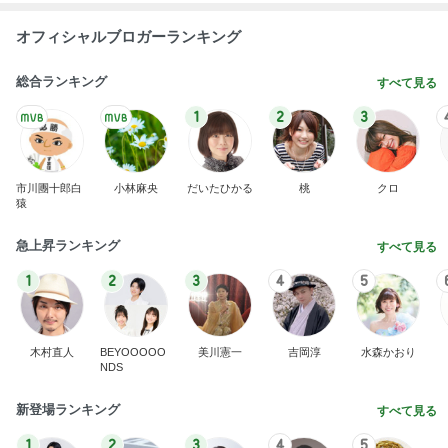
オフィシャルブロガーランキング
総合ランキング
すべて見る
1
2
3
市川團十郎白
小林麻央
だいたひかる
桃
クロ
猿
急上昇ランキング
すべて見る
1
2
3
4
5
木村直人
BEYOOOOO
美川憲一
吉岡淳
水森かおり
NDS
新登場ランキング
すべて見る
1
2
3
4
5