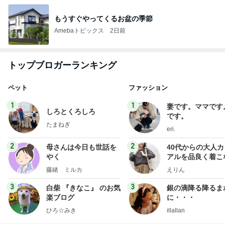
もうすぐやってくるお盆の季節
Amebaトピックス
2日前
トップブロガーランキング
ペット
ファッション
1
1
妻です。ママです
しろとくろしろ
です。
たまねぎ
eri.
2
2
母さんは今日も世話を
40代からの大人
やく
アルを品良く着こ
ファッションブロ
藤緒 ミルカ
えりん
3
3
白柴 『きなこ』 のお気
銀の滴降る降るま
楽ブログ
に・・・
ひろ☆みき
illallan