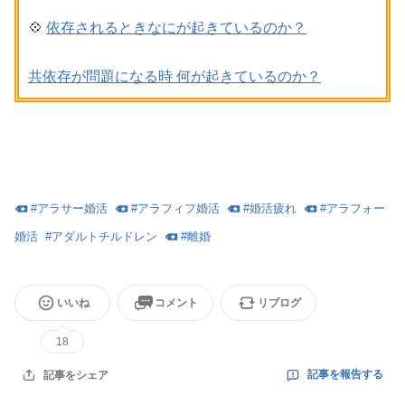
💠
依存されるときなにが起きているのか？
共依存が問題になる時 何が起きているのか？
#
アラサー婚活
#
アラフィフ婚活
#
婚活疲れ
#
アラフォー
婚活
#
アダルトチルドレン
#
離婚
いいね
コメント
リブログ
18
記事を報告する
記事をシェア