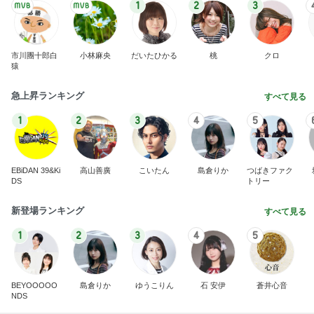
1
2
3
市川團十郎白
小林麻央
だいたひかる
桃
クロ
猿
急上昇ランキング
すべて見る
1
2
3
4
5
EBiDAN 39&Ki
高山善廣
こいたん
島倉りか
つばきファク
DS
トリー
新登場ランキング
すべて見る
1
2
3
4
5
BEYOOOOO
島倉りか
ゆうこりん
石 安伊
蒼井心音
NDS