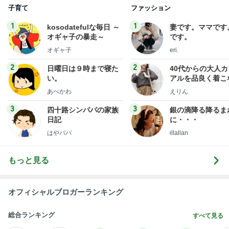
子育て
ファッション
1
1
kosodatefulな毎日 ～
妻です。ママです
オギャ子の暴走～
です。
オギャ子
eri.
2
2
日曜日は９時まで寝た
40代からの大人
い。
アルを品良く着こ
ファッションブロ
あべかわ
えりん
3
3
四十路シンパパの家族
銀の滴降る降るま
日記
に・・・
はやパパ
illallan
もっと見る
オフィシャルブロガーランキング
総合ランキング
すべて見る