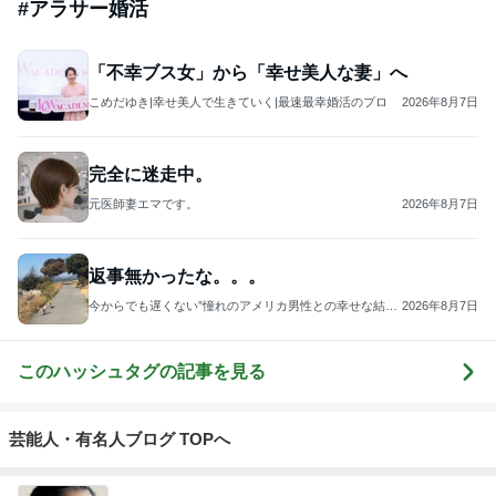
#
アラサー婚活
「不幸ブス女」から「幸せ美人な妻」へ
こめだゆき|幸せ美人で生きていく|最速最幸婚活のプロ
2026年8月7日
完全に迷走中。
元医師妻エマです。
2026年8月7日
返事無かったな。。。
今からでも遅くない”憧れのアメリカ男性との幸せな結
2026年8月7日
婚” 二度のアメリカ人との国際結婚経験者Chloeのアラ
フィフ婚活アドバイス
このハッシュタグの記事を見る
芸能人・有名人ブログ TOPへ