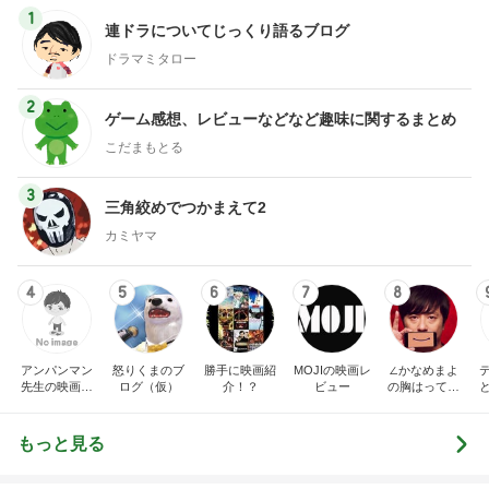
1
連ドラについてじっくり語るブログ
ドラマミタロー
2
ゲーム感想、レビューなどなど趣味に関するまとめ
こだまもとる
3
三角絞めでつかまえて2
カミヤマ
4
5
6
7
8
アンパンマン
怒りくまのブ
勝手に映画紹
MOJIの映画レ
∠かなめまよ
先生の映画講
ログ（仮）
介！？
ビュー
の胸はって行
座
け〜！自信持
って行け〜！
もっと見る