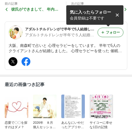
前の記事
次の記事
彼氏ができまして、 年内に
カウンセラーまつこの本音
気に入ったらフォロー
私の両親に挨拶に来てくれる
ことになりました。
会員登録は不要です
アダルトチルドレンがで半年で5人結婚したビリーフチェンジセラピー/松本典子（まつこ）/星読み/タロット
フォロー
アダルトチルドレンが半年で５人結婚した催眠恋愛術/松本典子（まつこ）/ビリーフチェンジセラピー/大阪南森町
大阪、南森町で占いと 心理セラピーをしています。 半年で5人の
クライアントさんが結婚しました。 心理セラピーを使った 催眠恋
愛術講座を開催中 三国丘高校 大阪市立大学（現大阪公立大学）卒
最近の画像つき記事
恋愛で〇〇を探
2026年 ８月
あんなにいやだ
サイコーに幸せ
すのはダメ？
個人セッション
ったアプリや婚
な1日の記憶
スケジュール
活に前向きにな