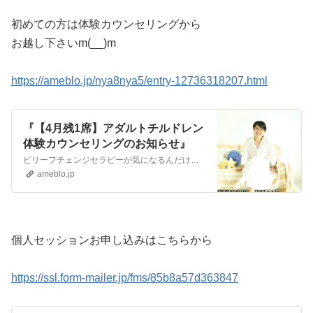
初めての方は体験カウンセリングから
お越し下さいm(__)m
https://ameblo.jp/nya8nya5/entry-12736318207.html
『【4月残1席】アダルトチルドレン
体験カウンセリングのお知らせ』
ビリーフチェンジセラピーが気になるんだけどいきなりセラピーを受けるには不安がある。 自分の悩みがカウンセリングで改善されるのか心配 わざわざ大阪まで対面カウン…
ameblo.jp
個人セッションお申し込みはこちらから
https://ssl.form-mailer.jp/fms/85b8a57d363847