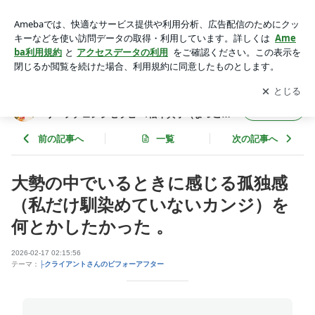
大勢の中でいるときに感じる孤独感（私だけ馴染めていないカ
ンジ）を何とかしたかった 。 | アダルトチルドレンがで半年で
アプリをダウンロードして
ブログの更新通知
を受け取りまし
開く
5人結婚したビリーフチェンジセラピー/松本典子（まつこ）/
ょう。
星読み/タロット
アダルトチルドレンがで半年で5人結婚したビ
フォロー
リーフチェンジセラピー/松本典子（まつこ）/
星読み/タロット
前の記事へ
一覧
次の記事へ
大勢の中でいるときに感じる孤独感
（私だけ馴染めていないカンジ）を
何とかしたかった 。
2026-02-17 02:15:56
テーマ：
├クライアントさんのビフォーアフター