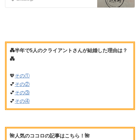
💑半年で5人のクライアントさんが結婚した理由は？
💑
💖
その①
💕
その②
💕
その③
💕
その④
🌺人気のココロの記事はこちら！🌺