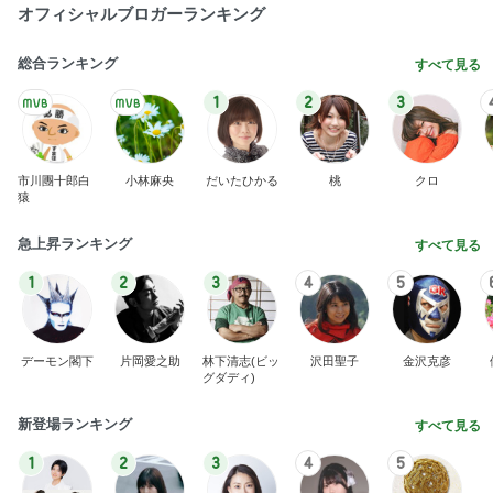
オフィシャルブロガーランキング
総合ランキング
すべて見る
1
2
3
市川團十郎白
小林麻央
だいたひかる
桃
クロ
猿
急上昇ランキング
すべて見る
1
2
3
4
5
デーモン閣下
片岡愛之助
林下清志(ビッ
沢田聖子
金沢克彦
グダディ)
新登場ランキング
すべて見る
1
2
3
4
5