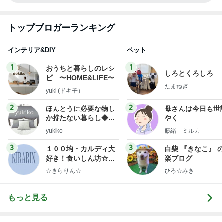
トップブロガーランキング
インテリア&DIY
ペット
1
1
おうちと暮らしのレシ
しろとくろしろ
ピ 〜HOME&LIFE〜
たまねぎ
yuki (ドキ子）
2
2
ほんとうに必要な物し
母さんは今日も世
か持たない暮らし◆Ke
やく
ep Life Simple◆〜イ
yukiko
藤緒 ミルカ
ンテリアのきろく〜
3
3
１００均・カルディ大
白柴 『きなこ』 
好き！食いしん坊☆き
楽ブログ
らりん☆のブログ
☆きらりん☆
ひろ☆みき
もっと見る