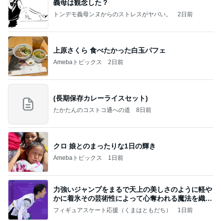
義母は観念した？
トンデモ義母ンヌからのストレスがヤバい。
2日前
上原さくら 食べたかった白玉パフェ
Amebaトピックス
2日前
(長期保存カレーライスセット)
たかたんのコストコ通への道
8日前
クロ 娘とのまったりな1日の輝き
Amebaトピックス
1日前
力強いジャンプをまるで天上の美しさのように軽や
かに着氷その芸術性によって心奪われる魔法を織り
なす
フィギュアスケート応援（くまはともだち）
1日前