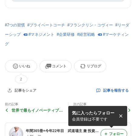
#
7つの習慣
#
プライベートコーチ
#
フランクリン・コヴィー
#
リーダ
ーシップ
#
マネジメント
#
企業研修
#
経営戦略
#
マーケティン
グ
いいね
コメント
リブログ
2
記事を報告する
記事をシェア
前の記事
次の記事
世界で最もイノベーティブな
日本史集中講義: 点と点が線
気に入ったらフォロー
組織の作り方/山口周 24169
になる/井沢元彦 24167
会員登録は不要です
年間365冊×今年22年目 武道場主 兼 投資会社・コンサル会社 オーナー社長 兼 グロービス経営大学院准教授による読書日記
フォロー