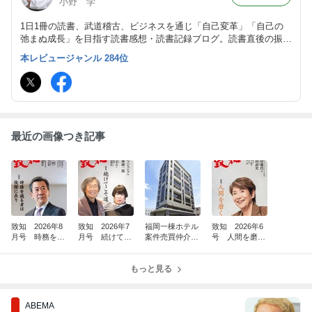
小野 学
1日1冊の読書、武道稽古、ビジネスを通じ「自己変革」「自己の
弛まぬ成長」を目指す読書感想・読書記録ブログ。読書直後の振り
返り・アウトプット前提のインプットを心がけつつ、将来の自分自
本レビュージャンル 284位
身の為の検索可能なデータベースとして活用。旧「分譲マンション
屋の読書日記」
最近の画像つき記事
致知 2026年8
致知 2026年7
福岡一棟ホテル
致知 2026年6
月号 時務を識
月号 続けてこ
案件売買仲介完
号 人間を磨
る者は俊傑に在
そ道 26176
了(^^)/
く 26140
り 26211
もっと見る
ABEMA