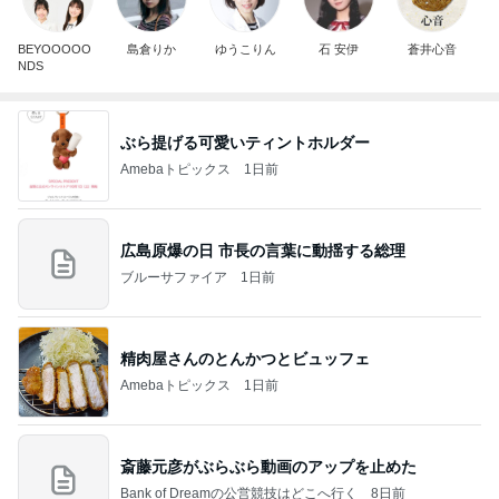
BEYOOOOO
島倉りか
ゆうこりん
石 安伊
蒼井心音
NDS
ぶら提げる可愛いティントホルダー
Amebaトピックス
1日前
広島原爆の日 市長の言葉に動揺する総理
ブルーサファイア
1日前
精肉屋さんのとんかつとビュッフェ
Amebaトピックス
1日前
斎藤元彦がぶらぶら動画のアップを止めた
Bank of Dreamの公営競技はどこへ行く
8日前