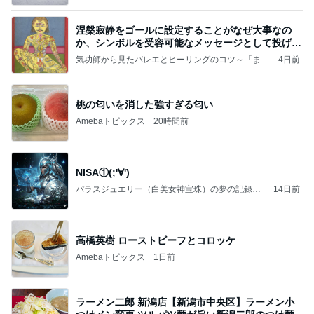
涅槃寂静をゴールに設定することがなぜ大事なの
か、シンボルを受容可能なメッセージとして投げる
ことが
気功師から見たバレエとヒーリングのコツ～「まと
4日前
いのば」ブログ
桃の匂いを消した強すぎる匂い
Amebaトピックス
20時間前
NISA①(;'∀')
パラスジュエリー（白美女神宝珠）の夢の記録
14日前
（続編）
高橋英樹 ローストビーフとコロッケ
Amebaトピックス
1日前
ラーメン二郎 新潟店【新潟市中央区】ラーメン小