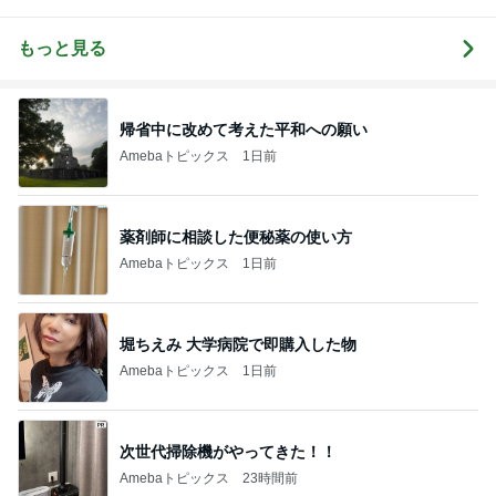
ログ
（中小企業診
断士） 日本
の心（古典）
もっと見る
研究者 白倉
信司
帰省中に改めて考えた平和への願い
Amebaトピックス
1日前
薬剤師に相談した便秘薬の使い方
Amebaトピックス
1日前
堀ちえみ 大学病院で即購入した物
Amebaトピックス
1日前
次世代掃除機がやってきた！！
Amebaトピックス
23時間前