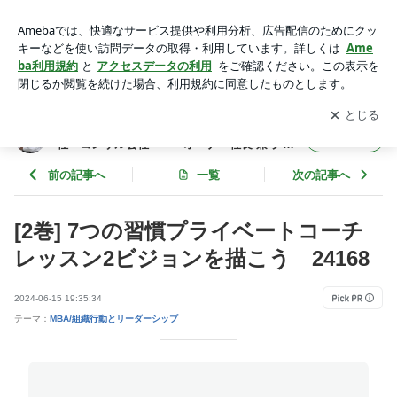
[2巻] 7つの習慣プライベートコーチ レッスン2ビジョンを描こ
う 24168 | 年間365冊×今年22年目 武道場主 兼 投資会社・
アプリをダウンロードして
ブログの更新通知
を受け取りまし
開く
コンサル会社 オーナー社長 兼 グロービス経営大学院准
ょう。
教授による読書日記
年間365冊×今年22年目 武道場主 兼 投資会
フォロー
社・コンサル会社 オーナー社長 兼 グロ
ービス経営大学院准教授による読書日記
前の記事へ
一覧
次の記事へ
[2巻] 7つの習慣プライベートコーチ
レッスン2ビジョンを描こう 24168
2024-06-15 19:35:34
テーマ：
MBA/組織行動とリーダーシップ