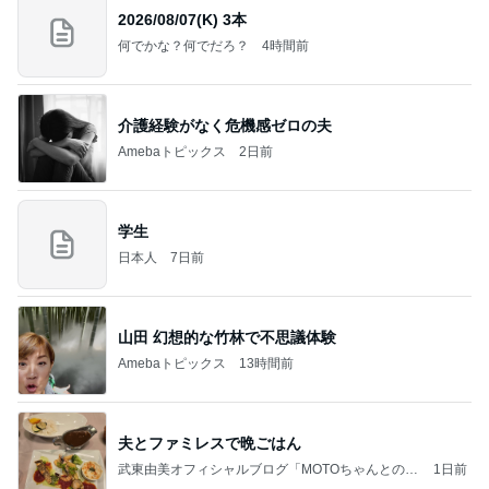
2026/08/07(K) 3本
何でかな？何でだろ？
4時間前
介護経験がなく危機感ゼロの夫
Amebaトピックス
2日前
学生
日本人
7日前
山田 幻想的な竹林で不思議体験
Amebaトピックス
13時間前
夫とファミレスで晩ごはん
武東由美オフィシャルブログ「MOTOちゃんとのは
1日前
っぴぃな毎日」Powered by Ameba