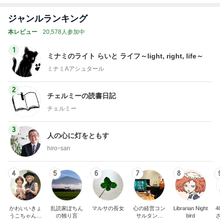
ジャンルランキング
本レビュー
20,578人参加中
1
ミナミのライト らいと ライフ～light, right, life～
ミナミAアシュタール
2
チェルミーの読書日記
チェルミー
3
人の心に灯をともす
hiroｰsan
4
5
6
7
8
かわいいきょ
乱読家ぽちん
マルサの長女
心の経営コン
Librarian Night
うこちゃんブ
の独り言
サルタント
bird