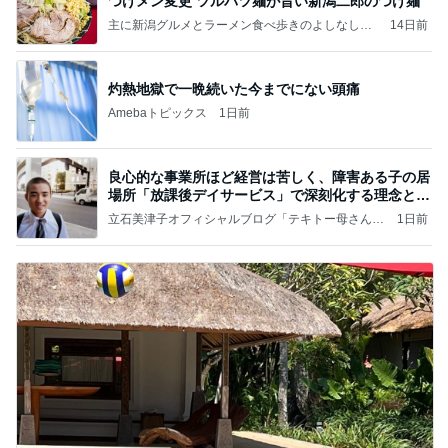
つけメン変更 ツルパツ麺が旨い新潟二郎のつけ麺
主に新潟グルメとラーメン食べ歩きのよしなしご
14日前
と
灼熱地獄で一晩続いた今までにない頭痛
Amebaトピックス
1日前
良心的な事業所ほど経営は苦しく、障害ある子の居
場所「放課後デイサービス」で深刻化する理念と現
実の
立石美津子オフィシャルブログ「テキトー母さんの
1日前
すすめ」Powered by Ameba