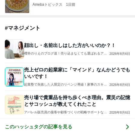
Amebaトピックス
1日前
#
マネジメント
顔出し・名前出しはした方がいいのか？！
櫻井のりえのブログ道！売り込まなくても選ばれるアメ
2026年8月6日
ブロ×SNS集客 〜起業女性のための創業・発信サポート
売上ゼロの起業家に「マインド」なんかどうでも
いいです！
起業塾で失敗した人限定のリベンジ導線！家事のスキマ1
2026年8月6日
時間をビジネスに変える！香港在住・SNS爆速収益化コ
ンサルタント/神田さやか
売り場で貴重品を持ち歩くべき理由。震災の記憶
とサコッシュが教えてくれたこと
アパレル販売員の接客や顧客づくりの戦略サポートなら
2026年8月6日
平山枝美
このハッシュタグの記事を見る