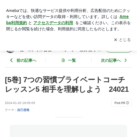
[5巻] 7つの習慣プライベートコーチ レッスン5 相手を理解しよ
う 24021 | 年間365冊×今年22年目 武道場主 兼 投資会社・
アプリをダウンロードして
ブログの更新通知
を受け取りまし
開く
コンサル会社 オーナー社長 兼 グロービス経営大学院准
ょう。
教授による読書日記
年間365冊×今年22年目 武道場主 兼 投資会
フォロー
社・コンサル会社 オーナー社長 兼 グロ
ービス経営大学院准教授による読書日記
前の記事へ
一覧
次の記事へ
[5巻] 7つの習慣プライベートコーチ
レッスン5 相手を理解しよう 24021
2024-01-20 19:05:05
テーマ：
自己啓発