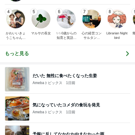
4
5
6
7
8
かわいいきょ
マルサの長女
✨✨0歳からの
心の経営コン
Librarian Night
うこちゃんブ
知育と英語✨
サルタント
bird
ログ
✨
（中小企業診
断士） 日本
の心（古典）
もっと見る
研究者 白倉
信司
だいた 無性に食べたくなった生姜
Amebaトピックス
1日前
気になっていたコメダの食玩を発見
Amebaトピックス
1日前
予報に反してなかなかやまなかった雨