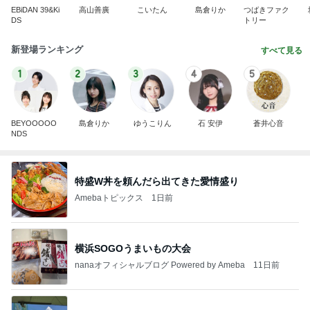
EBiDAN 39&Ki
高山善廣
こいたん
島倉りか
つばきファク
DS
トリー
新登場ランキング
すべて見る
1
2
3
4
5
BEYOOOOO
島倉りか
ゆうこりん
石 安伊
蒼井心音
NDS
特盛W丼を頼んだら出てきた愛情盛り
Amebaトピックス
1日前
横浜SOGOうまいもの大会
nanaオフィシャルブログ Powered by Ameba
11日前