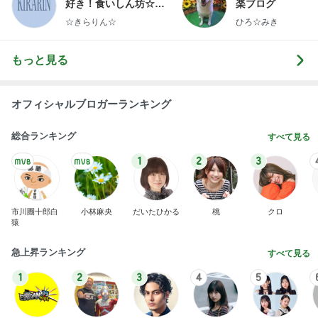
好き！食いしん坊☆き
楽ブログ
らりん☆のブログ
☆きらりん☆
ひろ☆みき
もっと見る
オフィシャルブロガーランキング
総合ランキング
すべて見る
1
2
3
市川團十郎白
小林麻央
だいたひかる
桃
クロ
猿
急上昇ランキング
すべて見る
1
2
3
4
5