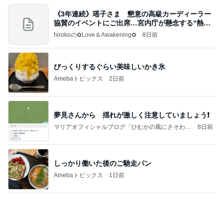
《3年連続》瑶子さま 懇意の高級カーディーラー
協賛のイベントにご出席…宮内庁が懸念する“熱心
すぎ
hirokoの✿Love＆Awakening✿
8日前
びっくりするぐらい美味しいかき氷
Amebaトピックス
2日前
夢見さんから 揺れが激しく注意していましょう❗️
マリアオフィシャルブログ「ひむかの風にさそわれ
8日前
て」Powered by Ameba
しっかり働いた後のご馳走パン
Amebaトピックス
1日前