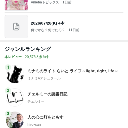
Amebaトピックス
1日前
2026/07/28(K) 4本
何でかな？何でだろ？
11日前
ジャンルランキング
本レビュー
20,578人参加中
1
ミナミのライト らいと ライフ～light, right, life～
ミナミAアシュタール
2
チェルミーの読書日記
チェルミー
3
人の心に灯をともす
hiroｰsan