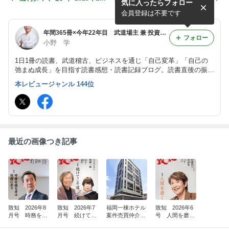
気に入ったらフォロー
9号 新・理系エリート 24
解 孫子の兵法/島崎晋 2402
022
0
会員登録は不要です
年間365冊×今年22年目 武道場主 兼 投資会社・コンサル会社 オーナー社長 兼 グロービス経営大学院准教授による読書日記
フォロー
小野 学
1日1冊の読書、武道稽古、ビジネスを通じ「自己変革」「自己の
弛まぬ成長」を目指す読書感想・読書記録ブログ。読書直後の振り
返り・アウトプット前提のインプットを心がけつつ、将来の自分自
本レビュージャンル 144位
身の為の検索可能なデータベースとして活用。旧「分譲マンション
屋の読書日記」
最近の画像つき記事
致知 2026年8
致知 2026年7
福岡一棟ホテル
致知 2026年6
月号 時務を識
月号 続けてこ
案件売買仲介完
号 人間を磨
る者は俊傑に在
そ道 26176
了(^^)/
く 26140