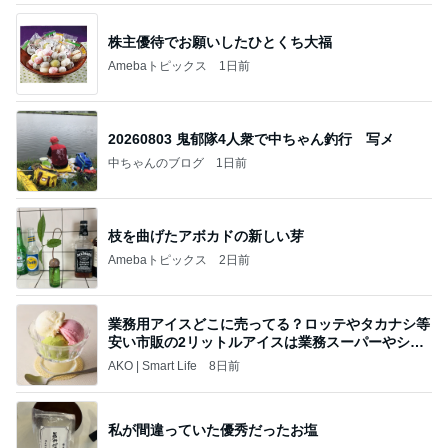
株主優待でお願いしたひとくち大福
Amebaトピックス
1日前
20260803 鬼郁隊4人衆で中ちゃん釣行 写メ
中ちゃんのブログ
1日前
枝を曲げたアボカドの新しい芽
Amebaトピックス
2日前
業務用アイスどこに売ってる？ロッテやタカナシ等
安い市販の2リットルアイスは業務スーパーやシャ
トレ
AKO | Smart Life
8日前
私が間違っていた優秀だったお塩