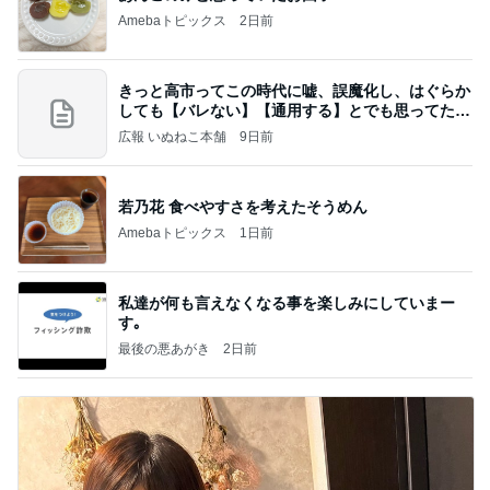
Amebaトピックス
2日前
きっと高市ってこの時代に嘘、誤魔化し、はぐらか
しても【バレない】【通用する】とでも思ってたん
だろ
広報 いぬねこ本舗
9日前
若乃花 食べやすさを考えたそうめん
Amebaトピックス
1日前
私達が何も言えなくなる事を楽しみにしていまー
す｡
最後の悪あがき
2日前