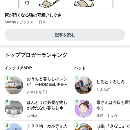
床が汚くなる猫の可愛いしぐさ
Amebaトピックス
1日前
記事を読む
トップブロガーランキング
インテリア&DIY
ペット
1
1
おうちと暮らしのレシ
しろとくろしろ
ピ 〜HOME&LIFE〜
たまねぎ
yuki (ドキ子）
2
2
ほんとうに必要な物し
母さんは今日も世
か持たない暮らし◆Ke
やく
ep Life Simple◆〜イ
yukiko
藤緒 ミルカ
ンテリアのきろく〜
3
3
１００均・カルディ大
白柴 『きなこ』 