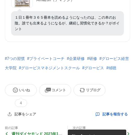
１日１冊年３６５冊本を読めるようになったのは、この本のお
陰。誰でも出来るようになるが、継続し習慣化できるか？がポイ
ント
#
7つの習慣
#
プライベートコーチ
#
企業研修
#
研修
#
グロービス経営
大学院
#
グロービスマネジメントスクール
#
グロービス
#
傾聴
いいね
コメント
リブログ
4
記事を報告する
記事をシェア
前の記事
次の記事
週刊ダイヤモンド 2023年12/
眠れなくなるほど面白い 図