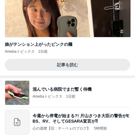
娘がテンション上がったピンクの麺
Amebaトピックス
2日前
記事を読む
混んでいる病院でまだ暫く待機
Amebaトピックス
1日前
今週から停電が始まる?! 片山さつき大臣の警告がE
BS、RV、そしてGESARA宣言が⁈
心の道標【旧：ヤ～ベェのブログ】
5時間前