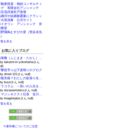
不動産投資・相続コンサルティ
ング 有限会社アンシャンテ
荒谷流武道松戸道場
結婚式や結婚披露宴にクラシッ
ク出張演奏 公式サイト
バイオリン アンシャンテ 音
楽教室
熊野飛鳥むすびの里（荒谷卓先
生）
一覧を見る
お気に入りブログ
藤巻隆（ふじまき・たかし）オフィシャルブログ
 by takashi-in-yokohamaさん
ll)
打撃投手☆山下直明☆のブログ
 by dmwl-101さん null)
母親失格？わたしの欲張り生活。
 by buuriさん null)
ドラコラム ～笑いの人生を生きる～
 by dorawamoteruさん null)
イマジンネクスト社長 笹川祐子の書評ブログ 本の海、空のパワースポット
 by imagineplusさん null)
一覧を見る
※著作権についてのご注意