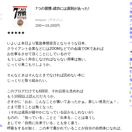
7つの習慣-成功には原則があった!
位
↑
ラ
位
↑
Amazon（アマゾン）
ン
ラ
200〜19,200円
キ
ン
ン
キ
★★★★★
グ
ン
上
グ
昇
上
いよいよ本日より緊急事態宣言となりそうな日本。
昇
クライアント企業などにはZOOMなどでの会議でOKであれば
お仕事をさせて頂くことにしているので
もうしばらく外出しなければならない用事は無い。
(
じっくり巣ごもりしようか。
nu
そんなときはそんなときでなければ読めない本に
(
じっくりと取り組みたい。
(
このブログだけでも6回目、それ以前も含めれば
(
もう10回以上読んだだろうか。
(
さすがに「おお、こんなことが書いてあったかぁ。新しい発見だぁ！」
とまで思うことは無くなった
（それは成長が緩やかになっている証かもしれないが）
ものの、「知っている」ことと「出来る」ことは違うし
ましてや「自然に出来ている」とも全く違う。
ル
呼吸をするが如く、この本で書かれていることが自分の自然体になれば。