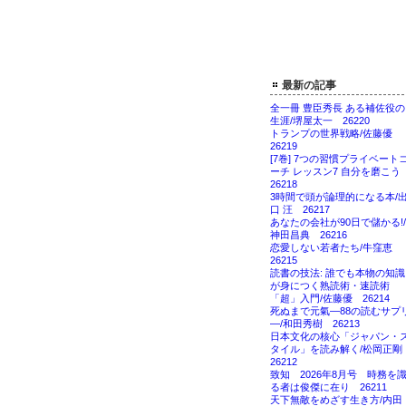
最新の記事
全一冊 豊臣秀長 ある補佐役の
生涯/堺屋太一 26220
トランプの世界戦略/佐藤優
26219
[7巻] 7つの習慣プライベート
ーチ レッスン7 自分を磨こ
26218
3時間で頭が論理的になる本/
口 汪 26217
あなたの会社が90日で儲かる!/
神田昌典 26216
恋愛しない若者たち/牛窪恵
26215
読書の技法: 誰でも本物の知識
が身につく熟読術・速読術
「超」入門/佐藤優 26214
死ぬまで元氣―88の読むサプ
―/和田秀樹 26213
日本文化の核心「ジャパン・
タイル」を読み解く/松岡正
26212
致知 2026年8月号 時務を
る者は俊傑に在り 26211
天下無敵をめざす生き方/内田