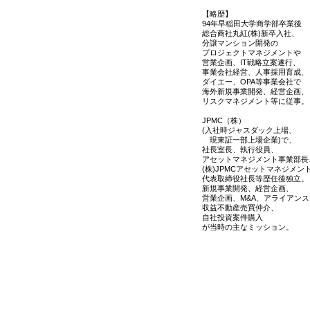
【略歴】
94年早稲田大学商学部卒業後
総合商社丸紅(株)新卒入社、
分譲マンション開発の
プロジェクトマネジメントや
営業企画、IT戦略立案遂行、
事業会社経営、人事採用育成、
ダイエー、OPA等事業会社で
海外新規事業開発、経営企画、
リスクマネジメント等に従事。
JPMC（株）
(入社時ジャスダック上場、
現東証一部上場企業)で、
社長室長、執行役員、
アセットマネジメント事業部長
(株)JPMCアセットマネジメン
代表取締役社長等歴任後独立。
新規事業開発、経営企画、
営業企画、M&A、アライアンス
収益不動産売買仲介、
自社投資案件購入
が当時の主なミッション。