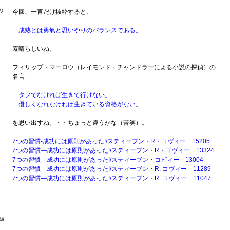
の
今回、一言だけ抜粋すると、
成熟とは勇氣と思いやりのバランスである。
素晴らしいね。
。
フィリップ・マーロウ（レイモンド・チャンドラーによる小説の探偵）の
名言
タフでなければ生きて行けない。
優しくなれなければ生きている資格がない。
を思い出すね。・・ちょっと違うかな（苦笑）。
7つの習慣-成功には原則があった!/スティーブン・R・コヴィー 15205
7つの習慣―成功には原則があった!/スティーブン・R・コヴィー 13324
7つの習慣―成功には原則があった!/スティーブン・コビィー 13004
7つの習慣―成功には原則があった!/スティーブン・R. コヴィー 11289
7つの習慣―成功には原則があった!/スティーブン・R. コヴィー 11047
破