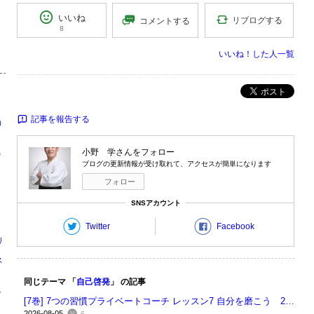
いいね
リブログする
コメントする
8
いいね！した人一覧
ポスト
記事を報告する
コ
う
小野 学
さんをフォロー
出
ブログの更新情報が受け取れて、アクセスが簡単になります
フォロー
SNSアカウント
Twitter
Facebook
リ
ス
剛
同じテーマ 「
自己啓発
」 の記事
識
[7巻] 7つの習慣プライベートコーチ レッスン7 自分を磨こう 26218
2026-08-05