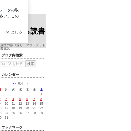
ログイン
ロービス経営大学院准教授による読書日記
ンサル会
授による読書
書直後の振り返り・アウトプット
書日記」
ブログ内検索
カレンダー
<<
8月
>>
日
月
火
水
木
金
土
1
2
3
4
5
6
7
8
9
10
11
12
13
14
15
6
17
18
19
20
21
22
3
24
25
26
27
28
29
0
31
ブックマーク