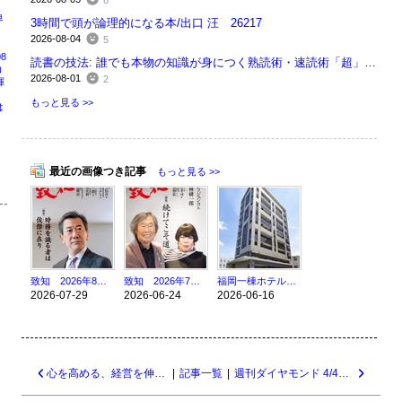
6
界
3時間で頭が論理的になる本/出口 汪 26217
2026-08-04
5
8
読書の技法: 誰でも本物の知識が身につく熟読術・速読術「超」入門/佐藤優 26214
コ
2026-08-01
2
揮
もっと見る >>
は
最近の画像つき記事
もっと見る >>
致知 2026年8月号 時務を識る者は俊傑に在り 26211
致知 2026年7月号 続けてこそ道 26176
福岡一棟ホテル案件売買仲介完了(^^)/
2026-07-29
2026-06-24
2026-06-16
心を高める、経営を伸ばす/稲盛和夫 20099
|
記事一覧
|
週刊ダイヤモンド 4/4号 健康診断のホント 20097