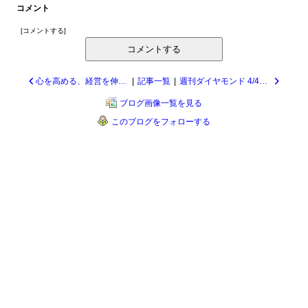
コメント
[
コメントする
]
コメントする
心を高める、経営を伸ばす/稲盛和夫 20099
|
記事一覧
|
週刊ダイヤモンド 4/4号 健康診断のホント 20097
ブログ画像一覧を見る
このブログをフォローする