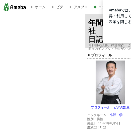
コストコで我慢スイ
ホーム
ピグ
アメブロ
7つの習慣-成功には原則があった!/スティーブン・R・コヴィー 20098 | 年
年間365冊
社 オーナ
日記
1日1冊の読書、武道稽古、
前提のインプットを心がけつ
プロフィール
プロフィール
｜
ピグの部屋
ニックネーム：
小野 学
性別：
男性
誕生日：
1971年6月5日
血液型：
O型