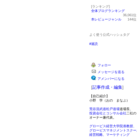
[ランキング]
全体ブログランキング
36,061
本レビュージャンル
144
よく使う公式ハッシュタグ
#速読
フォロー
メッセージを送る
アメンバーになる
[
記事作成・編集
]
【自己紹介】
小野 学（おの まなぶ）
荒谷流武道松戸道場
道場長、
投資会社とコンサル会社
二社の
オーナー兼代表。
グロービス経営大学院准教授、
グロービスマネジメントスクー
経営戦略、マーケティング