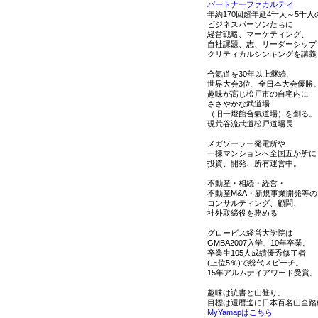
パートナーファカルティ
年約170回超年延4千人～5千人
ビジネスパーソンたちに
経営戦略、マーケティング、
自社課題、志、リーダーシップ
クリティカルシンキングを講義
合氣道を30年以上継続、
世界大会3位、全日本大会優勝
趣味が高じ松戸市の自宅内に
ささやかな武道場
（旧一燈館合氣道場）を創る。
現荒谷流武道松戸道場長
メガソーラー発電所や
一棟マンションへ全国五か所に
投資、開発、所有運営中。
不動産・相続・経営・
不動産M&A・新規事業開発等の
コンサルティング、顧問、
社外取締役を務める
グロービス経営大学院は
GMBA2007入学、10年卒業。
卒業生105人成績優秀修了者
(上位5％)で総代スピーチ。
15年アルムナイアワード受賞。
趣味は読書と山登り。
目標は還暦迄に日本百名山全踏
MyYamapはこちら