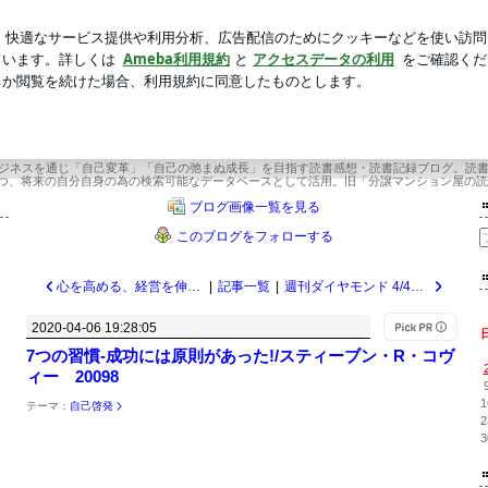
ッチが壊れた旦那
新規登録
芸能人ブログ
人気ブログ
間365冊×今年22年目 武道場主 兼 投資会社・コンサル会社 オーナー社長 兼 グ
×今年22年目 武道場主 兼 投資会社・コ
ー社長 兼 グロービス経営大学院准教
ビジネスを通じ「自己変革」「自己の弛まぬ成長」を目指す読書感想・読書記録ブログ。読
つ、将来の自分自身の為の検索可能なデータベースとして活用。旧「分譲マンション屋の読
ブログ画像一覧を見る
このブログをフォローする
心を高める、経営を伸ばす/稲盛和夫 20099
|
記事一覧
|
週刊ダイヤモンド 4/4号 健康診断のホント 20097
2020-04-06 19:28:05
7つの習慣-成功には原則があった!/スティーブン・R・コヴ
ィー 20098
1
テーマ：
自己啓発
2
3