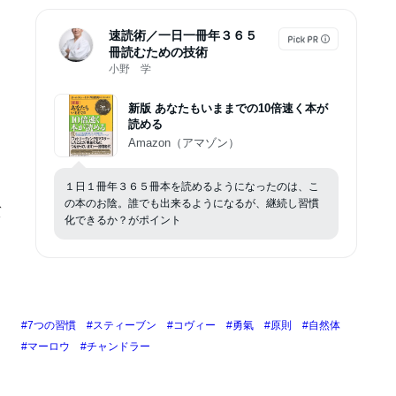
速読術／一日一冊年３６５
冊読むための技術
小野 学
新版 あなたもいままでの10倍速く本が
読める
Amazon（アマゾン）
１日１冊年３６５冊本を読めるようになったのは、こ
の本のお陰。誰でも出来るようになるが、継続し習慣
、
ト
化できるか？がポイント
#7つの習慣
#スティーブン
#コヴィー
#勇氣
#原則
#自然体
#マーロウ
#チャンドラー